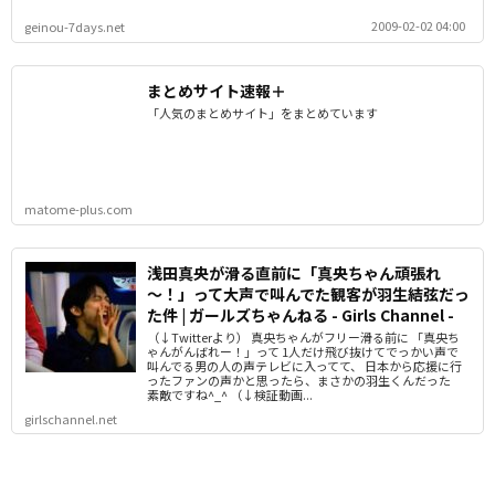
2009-02-02 04:00
geinou-7days.net
まとめサイト速報＋
「人気のまとめサイト」をまとめています
matome-plus.com
浅田真央が滑る直前に「真央ちゃん頑張れ
～！」って大声で叫んでた観客が羽生結弦だっ
た件 | ガールズちゃんねる - Girls Channel -
（↓Twitterより） 真央ちゃんがフリー滑る前に 「真央ち
ゃんがんばれー！」って 1人だけ飛び抜けてでっかい声で
叫んでる男の人の声テレビに入ってて、 日本から応援に行
ったファンの声かと思ったら、まさかの羽生くんだった
素敵ですね^_^ （↓検証動画...
girlschannel.net