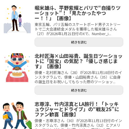
堀米雄斗、平野紫耀とパリで“自撮りツ
ーショット”！「見たかったやつ
ー！！」【画像】
東京五輪、パリ五輪のスケートボード男子ストリー
トで二大会連続金メダルを獲得した堀米雄斗さん
（27）が2026年1月21日付のXで、Number_i...
続きを読む
北村匠海×山田裕貴、誕生日ツーショッ
トに「国宝」の気配？「優しさ感じま
す」【画像】
俳優・北村匠海さん（28）が2025年11月18日付のイ
ンスタグラムで、俳優・山田裕貴さん（35）に自身
の誕生日をお祝いしてもらった際のツーショッ...
続きを読む
志尊淳、竹内涼真とLA旅行！「トッキ
ュウジャーとドライブ」の“戦友2S”に
ファン歓喜【画像】
俳優・志尊淳さん（30）が2025年11月13日付のイン
スタグラムで、俳優・竹内涼真さん（32）とアメリ