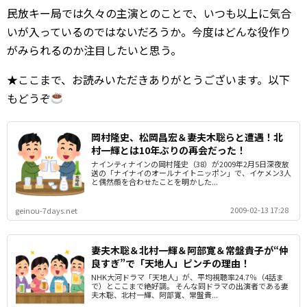
民放キー局では久々の主演とのことで、いつも以上に気合
いが入っているのではないだろうか。今度はどんな役作り
がみられるのか注目したいと思う。
★ここまで、お読みいただきありがとうございます。以下
もどうぞ
岡村隆史、松岡昌宏＆妻夫木聡らと遭遇！北
村一輝とは10年ぶりの再会だった！
ナインティナインの岡村隆史（38）が2009年2月5日深夜放
送の「ナイナイのオールナイトニッポン」で、イケメン3人
と偶然顔を合わせたことを明かした...
2009-02-13 17:28
geinou-7days.net
妻夫木聡＆北村一輝＆阿部寛＆常盤貴子が“仲
良すぎ”で「天地人」ピンチの理由！
NHK大河ドラマ「天地人」が、平均視聴率24.7％（4話ま
で）とここまで絶好調。 そんな同ドラマの出演者である妻
夫木聡、北村一輝、阿部寛、常盤貴...