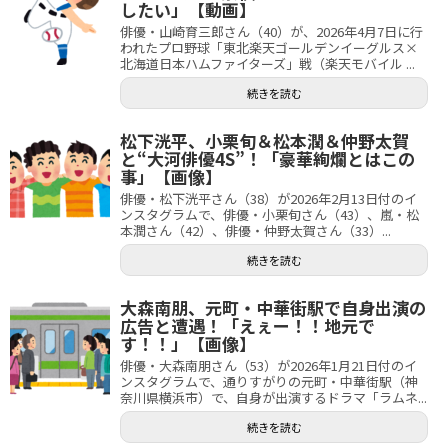
したい」【動画】
俳優・山崎育三郎さん（40）が、2026年4月7日に行
われたプロ野球「東北楽天ゴールデンイーグルス×
北海道日本ハムファイターズ」戦（楽天モバイル ...
続きを読む
松下洸平、小栗旬＆松本潤＆仲野太賀
と“大河俳優4S”！「豪華絢爛とはこの
事」【画像】
俳優・松下洸平さん（38）が2026年2月13日付のイ
ンスタグラムで、俳優・小栗旬さん（43）、嵐・松
本潤さん（42）、俳優・仲野太賀さん（33）...
続きを読む
大森南朋、元町・中華街駅で自身出演の
広告と遭遇！「えぇー！！地元で
す！！」【画像】
俳優・大森南朋さん（53）が2026年1月21日付のイ
ンスタグラムで、通りすがりの元町・中華街駅（神
奈川県横浜市）で、自身が出演するドラマ「ラムネ...
続きを読む