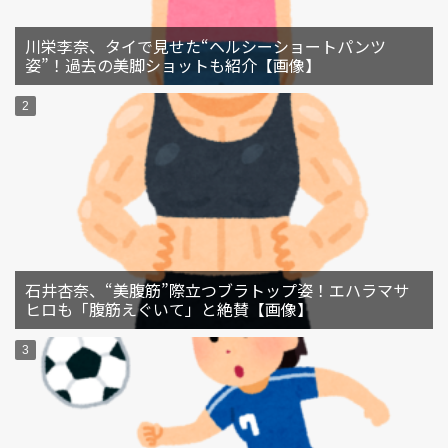
川栄李奈、タイで見せた“ヘルシーショートパンツ
姿”！過去の美脚ショットも紹介【画像】
石井杏奈、“美腹筋”際立つブラトップ姿！エハラマサ
ヒロも「腹筋えぐいて」と絶賛【画像】