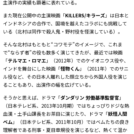
主演作の実績も顕著に表れている。
また現在公開中の主演映画「
KILLERS/キラーズ
」は日本と
インドネシアの合作で、国境を越えたコラボにも挑戦して
いる（北村は同作で殺人鬼・野村役を怪演している）。
そんな北村はもともと“コワモテ”のイメージで、これま
で“ならず者”の役も数多く演じてきたが、最近では映画
「
テルマエ・ロマエ
」（2012年）でのケイオニウス役や、
インドを舞台にした映画「
怪物くん
」（2011年）でのサニ
ル役など、その日本人離れした顔立ちから外国人役を演じ
ることもあり、出演作の幅を広げている。
そうかと思えば、ドラマ「
ダンダリン 労働基準監督官
」
（日本テレビ系、2013年10月期）ではちょっぴりドジな熱
血漢・土手山課長をお茶目に演じたり、ドラマ「
妖怪人間
ベム
」（日本テレビ系、2011年10月）ではベムたちの良き
理解者である刑事・夏目章規役を演じるなど、熱くて温か