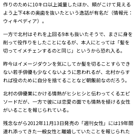
作りのために10キロ以上減量したほか、頬がこけて見える
よう上下4本の奥歯を抜いたという逸話が有名だ（情報元：
ウィキペディア）。
一方で北村はそれを上回る9本も抜いたそうで、まさに身を
削って役作りをしたことになるが、本人にとっては「髪を
切ってイメチェンするのと同じ」というから恐れ入る。
昨今はイメージダウンを気にしてか髪を切ることすらでき
ない若手俳優も少なくないように思われるが、北村からす
れば役のために自分を捨てることなど朝飯前なのだろう。
北村の俳優業にかける情熱がヒシヒシと伝わってくるエピ
ソードだが、一方で彼には恋愛の面でも情熱を傾ける女性
がいることを報じられている。
残念ながら2012年11月13日発売の「週刊女性」には19年間
連れ添ってきた一般女性と離婚していたことを報じられた