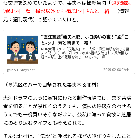
も交流を深めていたようで、妻夫木は撮影当時「
週5撮影、
週6北村一輝。撮影以外でもほぼ北村さんと一緒
」（情報
元：週刊現代）と語っていたほど。
“直江兼続”妻夫木聡、ホロ酔いの夜！“殿”こ
と北村一輝と朝まで一緒！
NHK大河ドラマ「天地人」で主人公・直江兼続を演じる妻
夫木聡（28）が、同ドラマの第5話が放映された数時間も
経った頃、上杉景勝を演じている北村一輝...
2009-02-08 02:44
geinou-7days.net
（※港区のバーで目撃された妻夫木＆北村）
大河ドラマのように長期にわたる制作現場では、まず共演
者を知ることが役作りのうえでも、演技の呼吸を合わせる
うえでも一役買いそうなだけに、公私に渡って貪欲に芝居
にのめり込むタイプとも考えられる。
そんな北村は、“伝説”と呼ばれるほどの役作りをしたこと