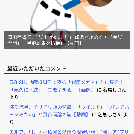
須田亜香里、“脚上げ始球式”に球場どよめく！「美脚
全開」「星飛雄馬を彷彿」【動画】
最近いただいたコメント
元BiSH、解散3周年で夜の「銀座メガネ」前に集合！
「永久に不滅」「エモすぎる」【画像】
に
名無しさん
より
横浜流星、チリチリ頭の衝撃！「ワイルド」「パンチパ
ーマみたい」と賛否両論の嵐【動画】
に
名無しさん
よ
り
エルフ荒川、木村拓哉と禁断の相合い傘！“激レア”プリ