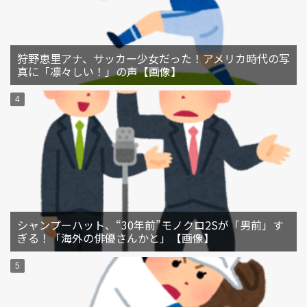
狩野恵里アナ、サッカー少女だった！アメリカ時代の写
真に「凛々しい！」の声【画像】
シャンプーハット、“30年前”モノクロ2Sが「男前」す
ぎる！「海外の俳優さんかと」【画像】