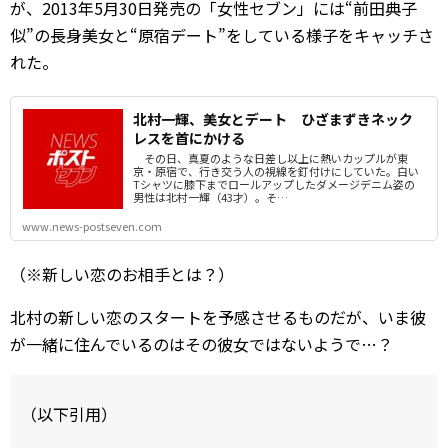
が、2013年5月30日発売の「女性セブン」には“前田典子
似”の長身美女と“原宿デート”をしている様子をキャッチさ
れた。
北村一輝、美女とデート ひざまずきネック
レスを首にかける
その日、真夏のような日差し以上に熱いカップルが東
京・原宿で、行き交う人の視線を釘付けにしていた。白い
Tシャツに膝下までロールアップしたダメージデニム姿の
男性は北村一輝（43才）。そ…
www.news-postseven.com
（※新しい恋のお相手とは？）
北村の新しい恋のスタートを予感させるものだが、いま彼
が一緒に住んでいるのはその彼女ではないようで…？
（以下引用）