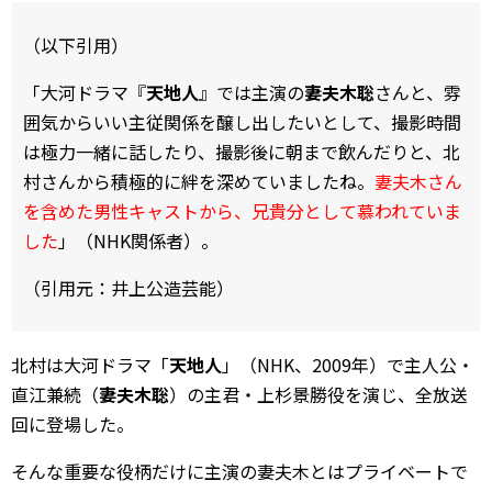
（以下引用）
「大河ドラマ『
天地人
』では主演の
妻夫木聡
さんと、雰
囲気からいい主従関係を醸し出したいとして、撮影時間
は極力一緒に話したり、撮影後に朝まで飲んだりと、北
村さんから積極的に絆を深めていましたね。
妻夫木さん
を含めた男性キャストから、兄貴分として慕われていま
した
」（NHK関係者）。
（引用元：井上公造芸能）
北村は大河ドラマ「
天地人
」（NHK、2009年）で主人公・
直江兼続（
妻夫木聡
）の主君・上杉景勝役を演じ、全放送
回に登場した。
そんな重要な役柄だけに主演の妻夫木とはプライベートで