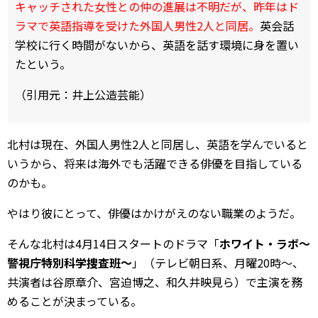
キャッチされた女性との仲の進展は不明だが、昨年はド
ラマで英語指導を受けた外国人男性2人と同居。
英会話
学校に行く時間がないから、英語を話す環境に身を置い
たという。
（引用元：井上公造芸能）
北村は現在、外国人男性2人と同居し、英語を学んでいると
いうから、将来は海外でも活躍できる俳優を目指している
のかも。
やはり彼にとって、俳優はかけがえのない職業のようだ。
そんな北村は4月14日スタートのドラマ「
ホワイト・ラボ～
警視庁特別科学捜査班～
」（テレビ朝日系、月曜20時～、
共演者は谷原章介、宮迫博之、和久井映見ら）で主演を務
めることが決まっている。