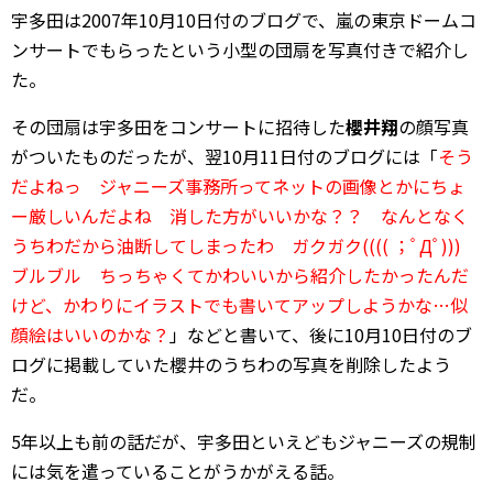
宇多田は2007年10月10日付のブログで、嵐の東京ドームコ
ンサートでもらったという小型の団扇を写真付きで紹介し
た。
その団扇は宇多田をコンサートに招待した
櫻井翔
の顔写真
がついたものだったが、翌10月11日付のブログには「
そう
だよねっ ジャニーズ事務所ってネットの画像とかにちょ
ー厳しいんだよね 消した方がいいかな？？ なんとなく
うちわだから油断してしまったわ ガクガク(((( ；ﾟДﾟ)))
ブルブル ちっちゃくてかわいいから紹介したかったんだ
けど、かわりにイラストでも書いてアップしようかな…似
顔絵はいいのかな？
」などと書いて、後に10月10日付のブ
ログに掲載していた櫻井のうちわの写真を削除したよう
だ。
5年以上も前の話だが、宇多田といえどもジャニーズの規制
には気を遣っていることがうかがえる話。