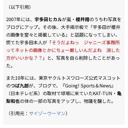
（以下引用）
2007年には、
宇多田ヒカル
が嵐・
櫻井翔
のうちわ写真を
ブログにアップ。その後、大手掲示板で「宇多田が櫻井
の画像を堂々と掲載している」と話題になってしまい、
慌てた宇多田本人が「
そうだよねっ ジャニーズ事務所
ってネットの画像とかにちょー厳しいんだよね 消した
方がいいかな？？
」と、写真を自ら削除したことがあっ
た。
また10年には、東京ヤクルトスワローズ公式マスコット
の
つば九郎
が、ブログで、『Going! Sports＆News』
（日本テレビ系）の取材で球場に来ていたKAT-TUN・
亀
梨和也
の体の一部の写真をアップし、物議を醸した。
（引用元：
サイゾーウーマン
）