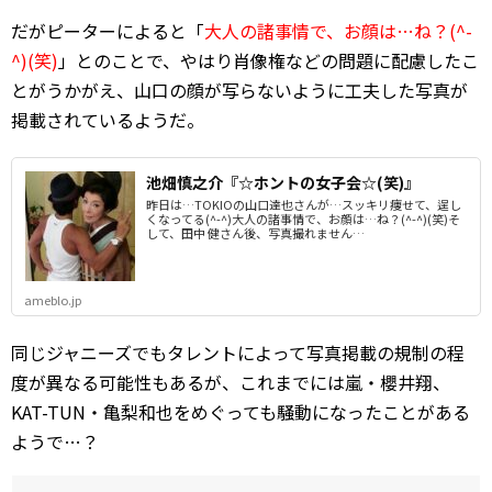
だがピーターによると「
大人の諸事情で、お顔は…ね？(^-
^)(笑)
」とのことで、やはり肖像権などの問題に配慮したこ
とがうかがえ、山口の顔が写らないように工夫した写真が
掲載されているようだ。
池畑慎之介『☆ホントの女子会☆(笑)』
昨日は…TOKIOの山口達也さんが…スッキリ痩せて、逞し
くなってる(^-^)大人の諸事情で、お顔は…ね？(^-^)(笑)そ
して、田中 健さん後、写真撮れません…
ameblo.jp
同じジャニーズでもタレントによって写真掲載の規制の程
度が異なる可能性もあるが、これまでには嵐・櫻井翔、
KAT-TUN・亀梨和也をめぐっても騒動になったことがある
ようで…？