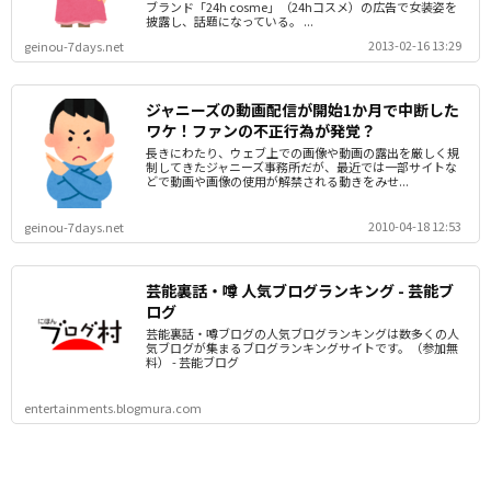
ブランド「24h cosme」（24hコスメ）の広告で女装姿を
披露し、話題になっている。 ...
2013-02-16 13:29
geinou-7days.net
ジャニーズの動画配信が開始1か月で中断した
ワケ！ファンの不正行為が発覚？
長きにわたり、ウェブ上での画像や動画の露出を厳しく規
制してきたジャニーズ事務所だが、最近では一部サイトな
どで動画や画像の使用が解禁される動きをみせ...
2010-04-18 12:53
geinou-7days.net
芸能裏話・噂 人気ブログランキング - 芸能ブ
ログ
芸能裏話・噂ブログの人気ブログランキングは数多くの人
気ブログが集まるブログランキングサイトです。（参加無
料） - 芸能ブログ
entertainments.blogmura.com