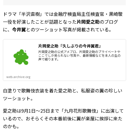
ドラマ「半沢直樹」では金融庁検査局主任検査官・黒崎駿
一役を好演したことが話題となった
片岡愛之助
のブログ
に、
今井翼
とのツーショット写真が掲載されている。
片岡愛之助『久しぶりの今井翼君』
片岡愛之助の公式アメブロ、片岡愛之助のプライベートや
ここでしか見られない写真や、最新情報などを本人の生の
声で綴ります。
web.archive.org
白塗りで歌舞伎衣装を着た愛之助と、私服姿の翼の珍しい
ツーショット。
愛之助は9月1日～25日まで「九月花形歌舞伎」に出演して
いるので、おそらくその本番前後に翼が楽屋に挨拶に来た
のかも。