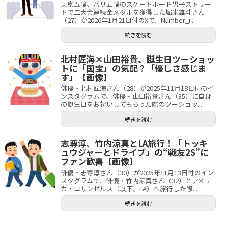
東京五輪、パリ五輪のスケートボード男子ストリー
トで二大会連続金メダルを獲得した堀米雄斗さん
（27）が2026年1月21日付のXで、Number_i...
続きを読む
北村匠海×山田裕貴、誕生日ツーショッ
トに「国宝」の気配？「優しさ感じま
す」【画像】
俳優・北村匠海さん（28）が2025年11月18日付のイ
ンスタグラムで、俳優・山田裕貴さん（35）に自身
の誕生日をお祝いしてもらった際のツーショッ...
続きを読む
志尊淳、竹内涼真とLA旅行！「トッキ
ュウジャーとドライブ」の“戦友2S”に
ファン歓喜【画像】
俳優・志尊淳さん（30）が2025年11月13日付のイン
スタグラムで、俳優・竹内涼真さん（32）とアメリ
カ・ロサンゼルス（以下、LA）へ旅行した際...
続きを読む