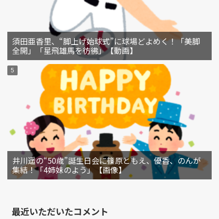
須田亜香里、“脚上げ始球式”に球場どよめく！「美脚
全開」「星飛雄馬を彷彿」【動画】
井川遥の“50歳”誕生日会に篠原ともえ、優香、のんが
集結！「4姉妹のよう」【画像】
最近いただいたコメント