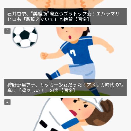
石井杏奈、“美腹筋”際立つブラトップ姿！エハラマサ
ヒロも「腹筋えぐいて」と絶賛【画像】
狩野恵里アナ、サッカー少女だった！アメリカ時代の写
真に「凛々しい！」の声【画像】