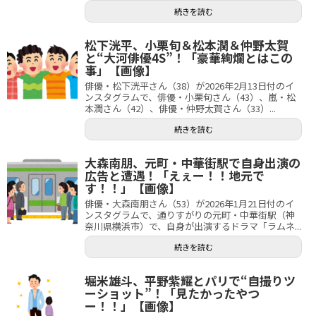
続きを読む
松下洸平、小栗旬＆松本潤＆仲野太賀
と“大河俳優4S”！「豪華絢爛とはこの
事」【画像】
俳優・松下洸平さん（38）が2026年2月13日付のイ
ンスタグラムで、俳優・小栗旬さん（43）、嵐・松
本潤さん（42）、俳優・仲野太賀さん（33）...
続きを読む
大森南朋、元町・中華街駅で自身出演の
広告と遭遇！「えぇー！！地元で
す！！」【画像】
俳優・大森南朋さん（53）が2026年1月21日付のイ
ンスタグラムで、通りすがりの元町・中華街駅（神
奈川県横浜市）で、自身が出演するドラマ「ラムネ...
続きを読む
堀米雄斗、平野紫耀とパリで“自撮りツ
ーショット”！「見たかったやつ
ー！！」【画像】