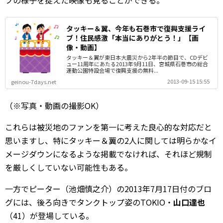
ブの様子を捉えた映像も見ることができる。
タッキー＆翼、今年も石巻市で復興支援ライ
ブ！住民感激「本当にありがとう！」【画
像・動画】
タッキー＆翼が東日本大震災から2年半の節目で、CDデビ
ュー11周年にあたる2013年9月11日、宮城県石巻市の総合
運動公園特設会場で復興支援の無料...
2013-09-15 15:55
geinou-7days.net
（※写真・動画の撮影OK）
これらは被災地のファンを第一に考えた良心的な対応だと
思いますし、特にタッキー＆翼の2人に関しては明らかなイ
メージダウンになるような掲載でなければ、それほど規制
を厳しくしていない可能性もある。
一方でピーター（池畑慎之介）の2013年7月17日付のブロ
グには、後ろ向きでタンクトップ姿のTOKIO・
山口達也
（41）が登場している。