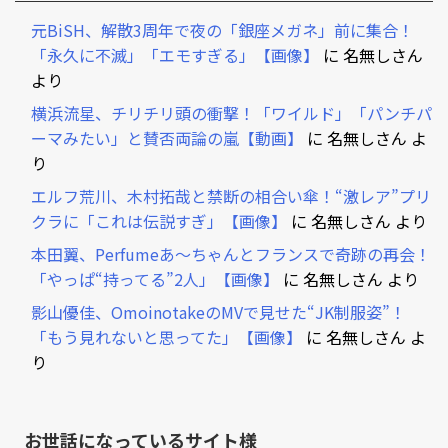
元BiSH、解散3周年で夜の「銀座メガネ」前に集合！
「永久に不滅」「エモすぎる」【画像】
に
名無しさん
より
横浜流星、チリチリ頭の衝撃！「ワイルド」「パンチパ
ーマみたい」と賛否両論の嵐【動画】
に
名無しさん
よ
り
エルフ荒川、木村拓哉と禁断の相合い傘！“激レア”プリ
クラに「これは伝説すぎ」【画像】
に
名無しさん
より
本田翼、Perfumeあ～ちゃんとフランスで奇跡の再会！
「やっぱ“持ってる”2人」【画像】
に
名無しさん
より
影山優佳、OmoinotakeのMVで見せた“JK制服姿”！
「もう見れないと思ってた」【画像】
に
名無しさん
よ
り
お世話になっているサイト様