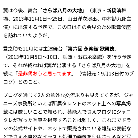
翼は今後、舞台「
さらば八月の大地
」（東京・新橋演舞
場、2013年11月1日～25日、山田洋次演出、中村勘九郎主
演）に出演する予定で、この日はその会見のため歌舞伎座
を訪れていたようだ。
愛之助も11月には主演舞台「
第六回 永楽館 歌舞伎
」
（2013年11月5日～10日、兵庫・出石永楽館）を行う予定
で、それが終われば翼が出演する「さらば八月の大地」を
観に「
是非伺おうと思ってます
」（情報元：9月23日付のブ
ログ）とのこと。
ブログを通じて2人の意外な交流ぶりも見えてくるが、ジャ
ニーズ事務所といえば所属タレントのネット上への写真掲
載には厳しいことで知られ、芸能人でさえブログにジャニ
タレが写った写真を掲載することは難しく、これまでドラ
マの公式サイトや、ネットで販売されている雑誌の表紙な
どでさえ不自然なイラスト処理の画像を使用させるなど写