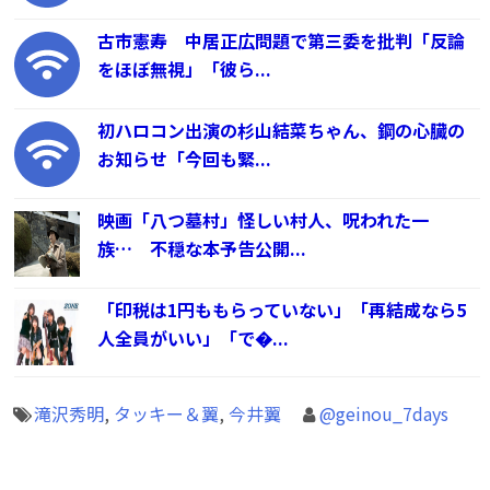
古市憲寿 中居正広問題で第三委を批判「反論
をほぼ無視」「彼ら...
初ハロコン出演の杉山結菜ちゃん、鋼の心臓の
お知らせ「今回も緊...
映画「八つ墓村」怪しい村人、呪われた一
族… 不穏な本予告公開...
「印税は1円ももらっていない」「再結成なら5
人全員がいい」「で�...
滝沢秀明
,
タッキー＆翼
,
今井翼
@geinou_7days