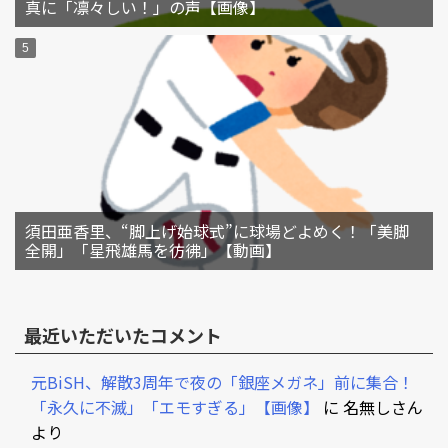
真に「凛々しい！」の声【画像】
須田亜香里、“脚上げ始球式”に球場どよめく！「美脚
全開」「星飛雄馬を彷彿」【動画】
最近いただいたコメント
元BiSH、解散3周年で夜の「銀座メガネ」前に集合！
「永久に不滅」「エモすぎる」【画像】
に
名無しさん
より