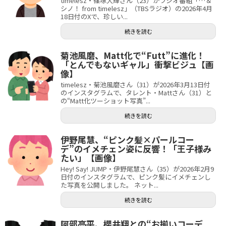
timelesz・篠塚大輝さん（23）がラジオ番組「…＆
シノ！ from timelesz」（TBSラジオ）の2026年4月
18日付のXで、珍しい...
続きを読む
菊池風磨、Matt化で“Futt”に進化！
「とんでもないギャル」衝撃ビジュ【画
像】
timelesz・菊池風磨さん（31）が2026年3月13日付
のインスタグラムで、タレント・Mattさん（31）と
の“Matt化ツーショット写真”...
続きを読む
伊野尾慧、“ピンク髪×パールコー
デ”のイメチェン姿に反響！「王子様み
たい」【画像】
Hey! Say! JUMP・伊野尾慧さん（35）が2026年2月9
日付のインスタグラムで、ピンク髪にイメチェンし
た写真を公開しました。 ネット...
続きを読む
阿部亮平、櫻井翔との“お揃いコーデ