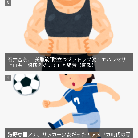
石井杏奈、“美腹筋”際立つブラトップ姿！エハラマサ
ヒロも「腹筋えぐいて」と絶賛【画像】
狩野恵里アナ、サッカー少女だった！アメリカ時代の写