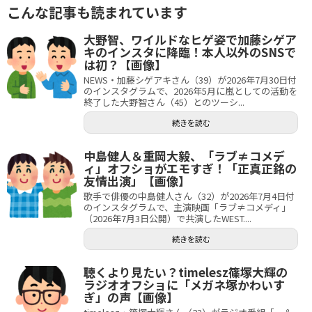
こんな記事も読まれています
大野智、ワイルドなヒゲ姿で加藤シゲア
キのインスタに降臨！本人以外のSNSで
は初？【画像】
NEWS・加藤シゲアキさん（39）が2026年7月30日付
のインスタグラムで、2026年5月に嵐としての活動を
終了した大野智さん（45）とのツーシ...
続きを読む
中島健人＆重岡大毅、「ラブ≠コメデ
ィ」オフショがエモすぎ！「正真正銘の
友情出演」【画像】
歌手で俳優の中島健人さん（32）が2026年7月4日付
のインスタグラムで、主演映画「ラブ≠コメディ」
（2026年7月3日公開）で共演したWEST....
続きを読む
聴くより見たい？timelesz篠塚大輝の
ラジオオフショに「メガネ塚かわいす
ぎ」の声【画像】