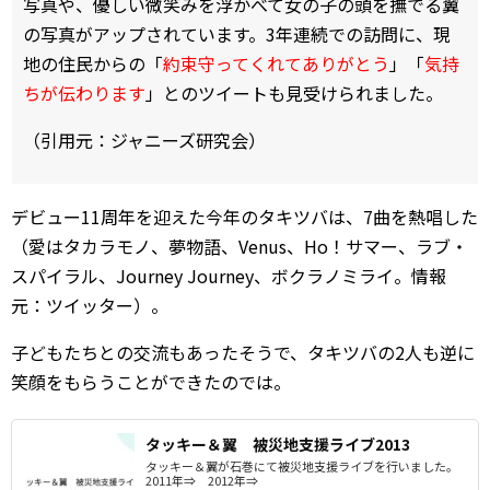
写真や、優しい微笑みを浮かべて女の子の頭を撫でる翼
の写真がアップされています。3年連続での訪問に、現
地の住民からの「
約束守ってくれてありがとう
」「
気持
ちが伝わります
」とのツイートも見受けられました。
（引用元：ジャニーズ研究会）
デビュー11周年を迎えた今年のタキツバは、7曲を熱唱した
（愛はタカラモノ、夢物語、Venus、Ho！サマー、ラブ・
スパイラル、Journey Journey、ボクラノミライ。情報
元：ツイッター）。
子どもたちとの交流もあったそうで、タキツバの2人も逆に
笑顔をもらうことができたのでは。
タッキー＆翼 被災地支援ライブ2013
タッキー＆翼が石巻にて被災地支援ライブを行いました。
2011年⇒ 2012年⇒