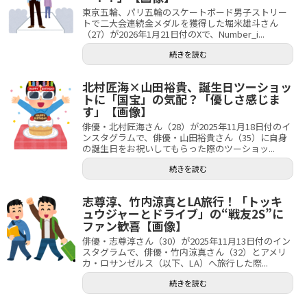
東京五輪、パリ五輪のスケートボード男子ストリー
トで二大会連続金メダルを獲得した堀米雄斗さん
（27）が2026年1月21日付のXで、Number_i...
続きを読む
北村匠海×山田裕貴、誕生日ツーショッ
トに「国宝」の気配？「優しさ感じま
す」【画像】
俳優・北村匠海さん（28）が2025年11月18日付のイ
ンスタグラムで、俳優・山田裕貴さん（35）に自身
の誕生日をお祝いしてもらった際のツーショッ...
続きを読む
志尊淳、竹内涼真とLA旅行！「トッキ
ュウジャーとドライブ」の“戦友2S”に
ファン歓喜【画像】
俳優・志尊淳さん（30）が2025年11月13日付のイン
スタグラムで、俳優・竹内涼真さん（32）とアメリ
カ・ロサンゼルス（以下、LA）へ旅行した際...
続きを読む