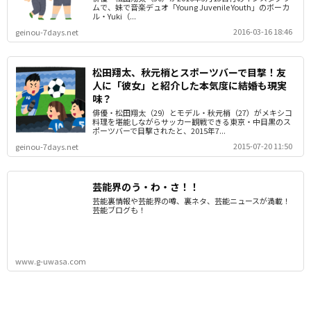
ムで、妹で音楽デュオ「Young Juvenile Youth」のボーカ
ル・Yuki（...
2016-03-16 18:46
geinou-7days.net
松田翔太、秋元梢とスポーツバーで目撃！友
人に「彼女」と紹介した本気度に結婚も現実
味？
俳優・松田翔太（29）とモデル・秋元梢（27）がメキシコ
料理を堪能しながらサッカー観戦できる東京・中目黒のス
ポーツバーで目撃されたと、2015年7...
2015-07-20 11:50
geinou-7days.net
芸能界のう・わ・さ！！
芸能裏情報や芸能界の噂、裏ネタ、芸能ニュースが満載！
芸能ブログも！
www.g-uwasa.com