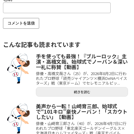
こんな記事も読まれています
手を使っても最強！『ブルーロック』主
演・高橋文哉、始球式でノーバン＆深い
一礼に称賛【動画】
俳優・高橋文哉さん（25）が、2026年8月2日に行わ
れたプロ野球「読売ジャイアンツ×横浜DeNAベイス
ターズ」戦（東京ドーム）でセレモニアルピッ...
続きを読む
美声から一転！山崎育三郎、始球式
で“101キロ”豪快ノーバン！「スカウト
したい」【動画】
俳優・山崎育三郎さん（40）が、2026年4月7日に行
われたプロ野球「東北楽天ゴールデンイーグルス×
北海道日本ハムファイターズ」戦（楽天モバイル ...