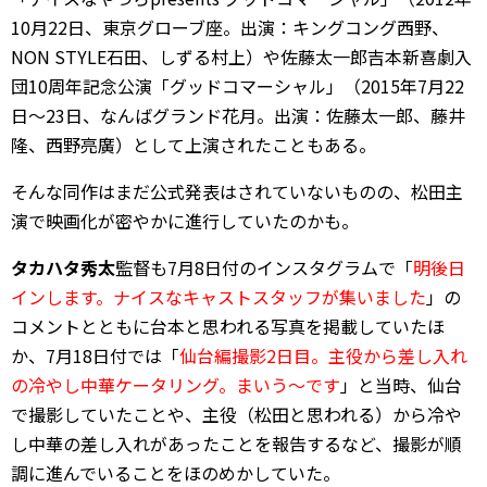
10月22日、東京グローブ座。出演：キングコング西野、
NON STYLE石田、しずる村上）や佐藤太一郎吉本新喜劇入
団10周年記念公演「グッドコマーシャル」（2015年7月22
日～23日、なんばグランド花月。出演：佐藤太一郎、藤井
隆、西野亮廣）として上演されたこともある。
そんな同作はまだ公式発表はされていないものの、松田主
演で映画化が密やかに進行していたのかも。
タカハタ秀太
監督も7月8日付のインスタグラムで「
明後日
インします。ナイスなキャストスタッフが集いました
」の
コメントとともに台本と思われる写真を掲載していたほ
か、7月18日付では「
仙台編撮影2日目。主役から差し入れ
の冷やし中華ケータリング。まいう～です
」と当時、仙台
で撮影していたことや、主役（松田と思われる）から冷や
し中華の差し入れがあったことを報告するなど、撮影が順
調に進んでいることをほのめかしていた。