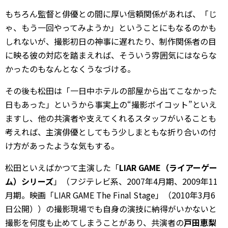
もちろん監督と俳優との間に厚い信頼関係があれば、「じ
ゃ、もう一回やってみようか」ということにもなるのかも
しれないが、撮影初日の神事に遅れたり、制作関係者の目
に映る彼の対応を踏まえれば、そういう雰囲気にはならな
かったのもなんとなくうなづける。
その後も松田は「一日中ホテルの部屋から出てこなかった
日もあった」というから事実上の“撮影ボイコット”といえ
ますし、他の共演者や支えてくれるスタッフがいることも
考えれば、主演俳優としてもう少しまともな折り合いの付
け方があったような気もする。
松田といえばかつて主演した「
LIAR GAME（ライアーゲー
ム）シリーズ
」（フジテレビ系、2007年4月期、2009年11
月期。映画「LIAR GAME The Final Stage」（2010年3月6
日公開））の撮影現場でも自身の演技に納得がいかないと
撮影を何度も止めてしまうことがあり、共演者の
戸田恵梨