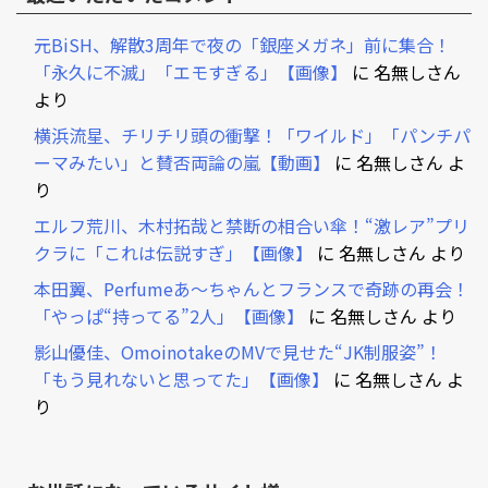
元BiSH、解散3周年で夜の「銀座メガネ」前に集合！
「永久に不滅」「エモすぎる」【画像】
に
名無しさん
より
横浜流星、チリチリ頭の衝撃！「ワイルド」「パンチパ
ーマみたい」と賛否両論の嵐【動画】
に
名無しさん
よ
り
エルフ荒川、木村拓哉と禁断の相合い傘！“激レア”プリ
クラに「これは伝説すぎ」【画像】
に
名無しさん
より
本田翼、Perfumeあ～ちゃんとフランスで奇跡の再会！
「やっぱ“持ってる”2人」【画像】
に
名無しさん
より
影山優佳、OmoinotakeのMVで見せた“JK制服姿”！
「もう見れないと思ってた」【画像】
に
名無しさん
よ
り