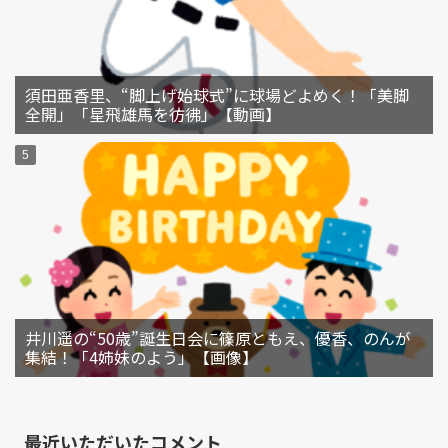
須田亜香里、“脚上げ始球式”に球場どよめく！「美脚
全開」「星飛雄馬を彷彿」【動画】
井川遥の“50歳”誕生日会に篠原ともえ、優香、のんが
集結！「4姉妹のよう」【画像】
最近いただいたコメント