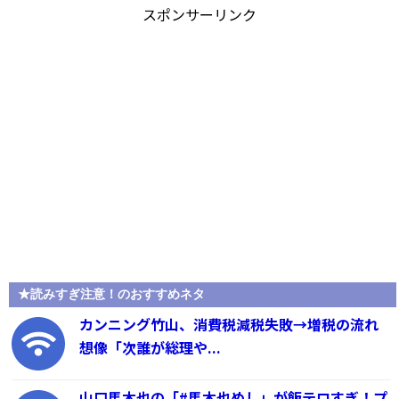
スポンサーリンク
★読みすぎ注意！のおすすめネタ
カンニング竹山、消費税減税失敗→増税の流れ
想像「次誰が総理や...
山口馬木也の「#馬木也めし」が飯テロすぎ！プ