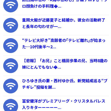
ロ顔負けの手料理�...
重岡大毅が近藤夏子と結婚か。彼女の活動終了
と長年の匂わせが一...
“テレビ大好き”高齢者の｢テレビ離れ｣が始まっ
た…10代後半～2...
【悲報】「お兄」こと橋田歩果の兄、当時8歳の
妹にとんでもない�...
ひろゆき氏の妻・西村ゆか氏、新党結成巡る“ブ
チギレ”投稿を謝...
冨安健洋がプレミアリーグ・クリスタルパレス
入りキターーーーー...