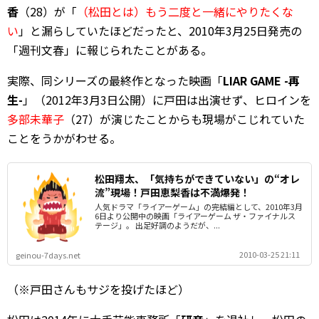
香
（28）が「
（松田とは）もう二度と一緒にやりたくな
い
」と漏らしていたほどだったと、2010年3月25日発売の
「週刊文春」に報じられたことがある。
実際、同シリーズの最終作となった映画「
LIAR GAME -再
生-
」（2012年3月3日公開）に戸田は出演せず、ヒロインを
多部未華子
（27）が演じたことからも現場がこじれていた
ことをうかがわせる。
松田翔太、「気持ちができていない」の“オレ
流”現場！戸田恵梨香は不満爆発！
人気ドラマ「ライアーゲーム」の完結編として、2010年3月
6日より公開中の映画「ライアーゲーム ザ・ファイナルス
テージ」。 出足好調のようだが、...
2010-03-25 21:11
geinou-7days.net
（※戸田さんもサジを投げたほど）