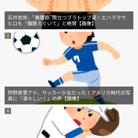
石井杏奈、“美腹筋”際立つブラトップ姿！エハラマサ
ヒロも「腹筋えぐいて」と絶賛【画像】
狩野恵里アナ、サッカー少女だった！アメリカ時代の写
真に「凛々しい！」の声【画像】