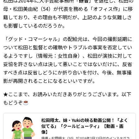
松田は2014年に大手芸能事務所「
研音
」を退社し、松田の
母・松田美由紀（54）が代表を務める「オフィス作」に移
籍しており、その理由も不明だが、上記のような気難しさ
も影響しているのだろうか。
「グッド・コマーシャル」の配給元は、今回の撮影延期に
ついて松田と監督との確執やトラブルの事実を否定してい
るようですし（情報元：女性自身）、松田が演技に対して
妥協を許さない点は決して悪いことではないだけに、反省
すべき点は反省しどうにか折り合いを付け、今後、無事撮
影が再開されることになるといいですが。
★ここまで、お読みいただきありがとうございます。以下
もどうぞ
松田翔太、妹・Yukiの映る動画公開！「よく
似てる」「クールビューティ」【動画・画
像】
俳優・松田翔太（30）が2016年3月13日付のインスタグラ