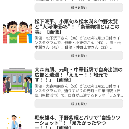
続きを読む
松下洸平、小栗旬＆松本潤＆仲野太賀
と“大河俳優4S”！「豪華絢爛とはこの
事」【画像】
俳優・松下洸平さん（38）が2026年2月13日付のイ
ンスタグラムで、俳優・小栗旬さん（43）、嵐・松
本潤さん（42）、俳優・仲野太賀さん（33）...
続きを読む
大森南朋、元町・中華街駅で自身出演の
広告と遭遇！「えぇー！！地元で
す！！」【画像】
俳優・大森南朋さん（53）が2026年1月21日付のイ
ンスタグラムで、通りすがりの元町・中華街駅（神
奈川県横浜市）で、自身が出演するドラマ「ラムネ...
続きを読む
堀米雄斗、平野紫耀とパリで“自撮りツ
ーショット”！「見たかったやつ
ー！！」【画像】