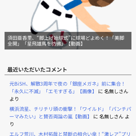
須田亜香里、“脚上げ始球式”に球場どよめく！「美脚
全開」「星飛雄馬を彷彿」【動画】
最近いただいたコメント
元BiSH、解散3周年で夜の「銀座メガネ」前に集合！
「永久に不滅」「エモすぎる」【画像】
に
名無しさん
より
横浜流星、チリチリ頭の衝撃！「ワイルド」「パンチパ
ーマみたい」と賛否両論の嵐【動画】
に
名無しさん
よ
り
エルフ荒川、木村拓哉と禁断の相合い傘！“激レア”プリ