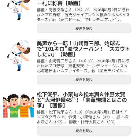
一礼に称賛【動画】
俳優・高橋文哉さん（25）が、2026年8月2日に行わ
れたプロ野球「読売ジャイアンツ×横浜DeNAベイス
ターズ」戦（東京ドーム）でセレモニアルピッ...
続きを読む
美声から一転！山崎育三郎、始球式
で“101キロ”豪快ノーバン！「スカウト
したい」【動画】
俳優・山崎育三郎さん（40）が、2026年4月7日に行
われたプロ野球「東北楽天ゴールデンイーグルス×
北海道日本ハムファイターズ」戦（楽天モバイル ...
続きを読む
松下洸平、小栗旬＆松本潤＆仲野太賀
と“大河俳優4S”！「豪華絢爛とはこの
事」【画像】
俳優・松下洸平さん（38）が2026年2月13日付のイ
ンスタグラムで、俳優・小栗旬さん（43）、嵐・松
本潤さん（42）、俳優・仲野太賀さん（33）...
続きを読む