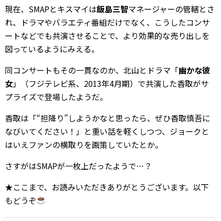
現在、SMAPとキスマイは
飯島三智
マネージャーの管轄とさ
れ、ドラマやバラエティ番組だけでなく、こうしたコンサ
ートなどでも共演させることで、より効果的な売り出しを
図っているようにみえる。
同コンサートもその一貫なのか、北山とドラマ「
幽かな彼
女
」（フジテレビ系、2013年4月期）で共演した香取がサ
プライズで登場したようだ。
香取は「“担降り”しようかなと思ったら、ぜひ香取慎吾に
なびいてください！」と重い話を軽くしつつ、ジョークと
はいえファンの横取りを画策していたとか。
さすがはSMAPが一枚上だったようで…？
★ここまで、お読みいただきありがとうございます。以下
もどうぞ