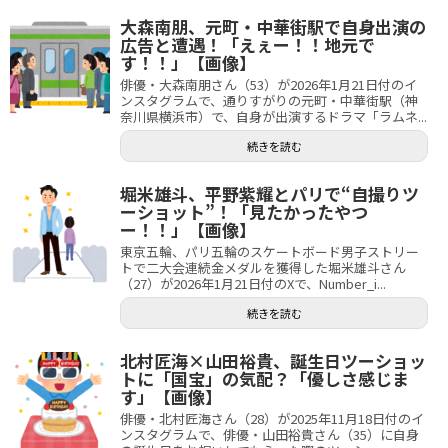
大森南朋、元町・中華街駅で自身出演の
広告と遭遇！「えぇー！！地元で
す！！」【画像】
俳優・大森南朋さん（53）が2026年1月21日付のイ
ンスタグラムで、通りすがりの元町・中華街駅（神
奈川県横浜市）で、自身が出演するドラマ「ラムネ...
続きを読む
堀米雄斗、平野紫耀とパリで“自撮りツ
ーショット”！「見たかったやつ
ー！！」【画像】
東京五輪、パリ五輪のスケートボード男子ストリー
トで二大会連続金メダルを獲得した堀米雄斗さん
（27）が2026年1月21日付のXで、Number_i...
続きを読む
北村匠海×山田裕貴、誕生日ツーショッ
トに「国宝」の気配？「優しさ感じま
す」【画像】
俳優・北村匠海さん（28）が2025年11月18日付のイ
ンスタグラムで、俳優・山田裕貴さん（35）に自身