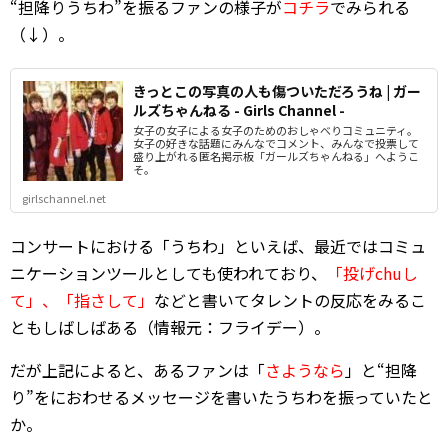
“担降りうちわ”を振るファンの様子が
コチラ
でみられる
（↓）。
きっとこの写真の人も傷ついただろうね | ガー
ルズちゃんねる - Girls Channel -
女子の女子による女子のためのおしゃべりコミュニティ。
女子の好きな話題にみんなでコメント、みんなで投票して
盛り上がれる匿名掲示板「ガールズちゃんねる」へようこ
そ。
girlschannel.net
コンサートにおける「うちわ」といえば、最近ではコミュ
ニケーションツールとしても使われており、
「投げchuし
て」、「指さして」
などと書いてタレントの反応をみるこ
ともしばしばある（情報元：フライデー）。
だが上記によると、あるファンは「
さようなら
」と“担降
り”をにおわせるメッセージを書いたうちわを振っていたと
か。