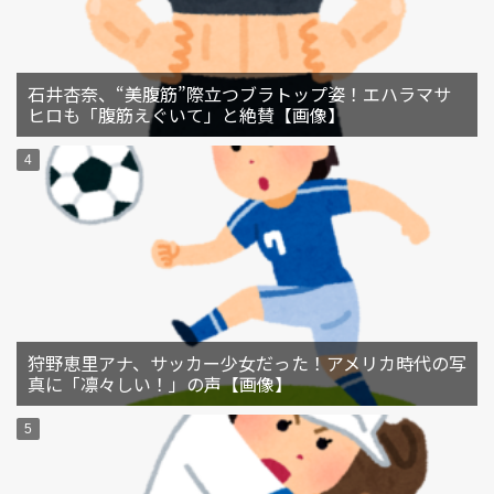
石井杏奈、“美腹筋”際立つブラトップ姿！エハラマサ
ヒロも「腹筋えぐいて」と絶賛【画像】
狩野恵里アナ、サッカー少女だった！アメリカ時代の写
真に「凛々しい！」の声【画像】