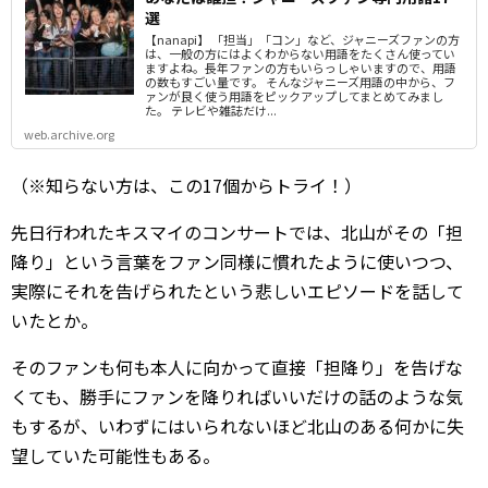
選
【nanapi】 「担当」「コン」など、ジャニーズファンの方
は、一般の方にはよくわからない用語をたくさん使ってい
ますよね。長年ファンの方もいらっしゃいますので、用語
の数もすごい量です。 そんなジャニーズ用語の中から、フ
ァンが良く使う用語をピックアップしてまとめてみまし
た。 テレビや雑誌だけ...
web.archive.org
（※知らない方は、この17個からトライ！）
先日行われたキスマイのコンサートでは、北山がその「担
降り」という言葉をファン同様に慣れたように使いつつ、
実際にそれを告げられたという悲しいエピソードを話して
いたとか。
そのファンも何も本人に向かって直接「担降り」を告げな
くても、勝手にファンを降りればいいだけの話のような気
もするが、いわずにはいられないほど北山のある何かに失
望していた可能性もある。