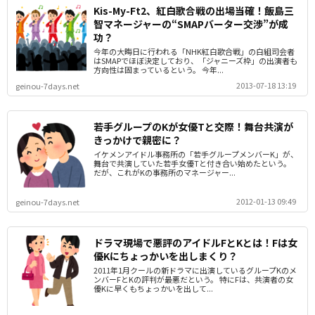
Kis-My-Ft2、紅白歌合戦の出場当確！飯島三
智マネージャーの“SMAPバーター交渉”が成
功？
今年の大晦日に行われる「NHK紅白歌合戦」の白組司会者
はSMAPでほぼ決定しており、「ジャニーズ枠」の出演者も
方向性は固まっているという。 今年...
2013-07-18 13:19
geinou-7days.net
若手グループのKが女優Tと交際！舞台共演が
きっかけで親密に？
イケメンアイドル事務所の「若手グループメンバーK」が、
舞台で共演していた若手女優Tと付き合い始めたという。
だが、これがKの事務所のマネージャー...
2012-01-13 09:49
geinou-7days.net
ドラマ現場で悪評のアイドルFとKとは！Fは女
優Kにちょっかいを出しまくり？
2011年1月クールの新ドラマに出演しているグループKのメ
ンバーFとKの評判が最悪だという。 特にFは、共演者の女
優Kに早くもちょっかいを出して...