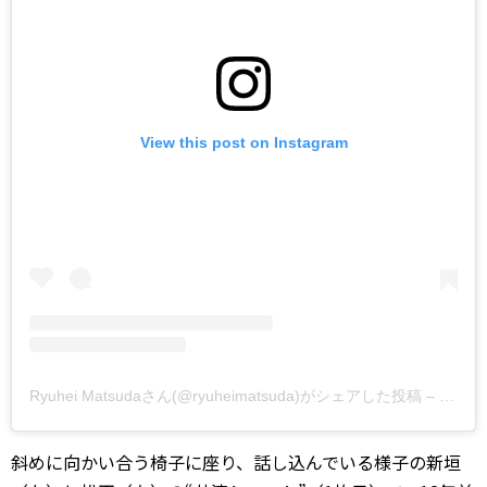
View this post on Instagram
Ryuhei Matsudaさん(@ryuheimatsuda)がシェアした投稿
–
2018
斜めに向かい合う椅子に座り、話し込んでいる様子の新垣