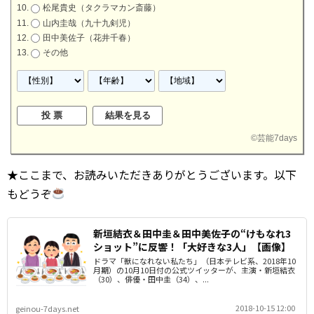
松尾貴史（タクラマカン斎藤）
山内圭哉（九十九剣児）
田中美佐子（花井千春）
その他
©
芸能7days
★ここまで、お読みいただきありがとうございます。以下
もどうぞ
新垣結衣＆田中圭＆田中美佐子の“けもなれ3
ショット”に反響！「大好きな3人」【画像】
ドラマ「獣になれない私たち」（日本テレビ系、2018年10
月期）の10月10日付の公式ツイッターが、主演・新垣結衣
（30）、俳優・田中圭（34）、...
2018-10-15 12:00
geinou-7days.net