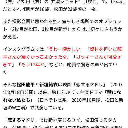
（左）と松田（右）の“共演ショット”（1枚目）で、12年前
だとすれば新垣が18歳、松田が23歳頃の一枚。
また撮影合間と思われる控え室らしき場所でのオフショッ
ト（2枚目が松田、3枚目が新垣）からは、初々しさもうか
がえる。
インスタグラムでは「
うわー懐かしい
」「
資材を担いだ龍
平さんが凄くかっこよかったな
」「
ガッキーさんが可愛す
ぎて
」「
もう12年か
」などと、絶賛や驚きの声が出てい
た。
そんな
松田龍平
と
新垣結衣
は映画「恋するマドリ」（2007
年8月18日公開）以来、約11年ぶりに主演ドラマ「
獣にな
れない私たち
」（日本テレビ系、2018年10月期、松田と新
垣のW主演）で共演している。
「
恋するマドリ
」では新垣演じるユイ、松田演じるタカ
シ、菊地凛子（37）演じるアツコの複雑な三角関係が描か