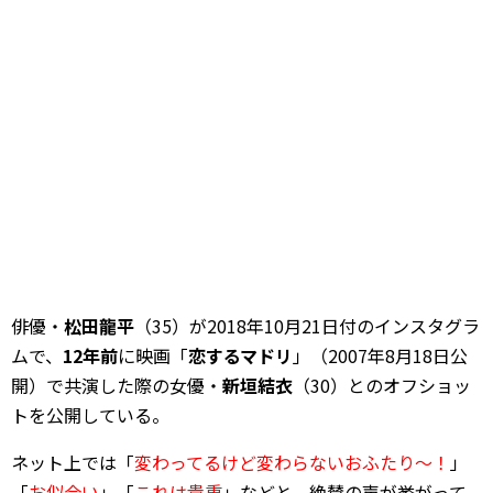
俳優・
松田龍平
（35）が2018年10月21日付のインスタグラ
ムで、
12年前
に映画「
恋するマドリ
」（2007年8月18日公
開）で共演した際の女優・
新垣結衣
（30）とのオフショッ
トを公開している。
ネット上では「
変わってるけど変わらないおふたり～！
」
「
お似合い
」「
これは貴重
」などと、絶賛の声が挙がって