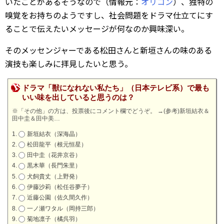
いたことがあるそうなので（情報元：
オリコン
）、独特の
嗅覚をお持ちのようですし、社会問題をドラマ仕立てにす
ることで伝えたいメッセージが何なのか興味深い。
そのメッセンジャーである松田さんと新垣さんの味のある
演技も楽しみに拝見したいと思う。
ドラマ「獣になれない私たち」（日本テレビ系）で最も
いい味を出していると思うのは？
※「その他」の方は、投票後にコメント欄でどうぞ。
→
(参考)新垣結衣＆
田中圭＆田中美…
新垣結衣（深海晶）
松田龍平（根元恒星）
田中圭（花井京谷）
黒木華（長門朱里）
犬飼貴丈（上野発）
伊藤沙莉（松任谷夢子）
近藤公園（佐久間久作）
一ノ瀬ワタル（岡持三郎）
菊地凛子（橘呉羽）