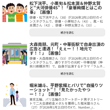
松下洸平、小栗旬＆松本潤＆仲野太賀
と“大河俳優4S”！「豪華絢爛とはこの
事」【画像】
俳優・松下洸平さん（38）が2026年2月13日付のイ
ンスタグラムで、俳優・小栗旬さん（43）、嵐・松
本潤さん（42）、俳優・仲野太賀さん（33）...
続きを読む
大森南朋、元町・中華街駅で自身出演の
広告と遭遇！「えぇー！！地元で
す！！」【画像】
俳優・大森南朋さん（53）が2026年1月21日付のイ
ンスタグラムで、通りすがりの元町・中華街駅（神
奈川県横浜市）で、自身が出演するドラマ「ラムネ...
続きを読む
堀米雄斗、平野紫耀とパリで“自撮りツ
ーショット”！「見たかったやつ
ー！！」【画像】
東京五輪、パリ五輪のスケートボード男子ストリー
トで二大会連続金メダルを獲得した堀米雄斗さん
（27）が2026年1月21日付のXで、Number_i...