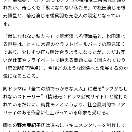
れたが、奇しくも「獣になれない私たち」で松田演じる根
元恒星と、菊池演じる橘呉羽も元恋人の設定となってい
る。
「獣になれない私たち」で新垣演じる深海晶と、松田演じ
る恒星は、ともに常連のクラフトビールバーでの顔見知り
であり、少しずつ打ち解け合うようになったが、まだお互
いが仕事やプライベートで抱える問題に振り回されており
（第2話終了時点）、今後どのような関係へと発展するのか
気になるところ。
同ドラマは「全ての頭でっかちな大人」に送る“ラブかもし
れないストーリー”（情報元：ドラマ公式サイト）と銘打た
れているだけに、純愛モノというより、社会風刺的でリア
リティのある作品に仕上がっている印象も受ける。
脚本の
野木亜紀子
氏は過去にドキュメンタリーを制作して