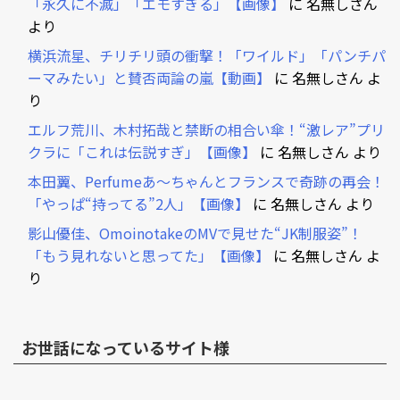
「永久に不滅」「エモすぎる」【画像】
に
名無しさん
より
横浜流星、チリチリ頭の衝撃！「ワイルド」「パンチパ
ーマみたい」と賛否両論の嵐【動画】
に
名無しさん
よ
り
エルフ荒川、木村拓哉と禁断の相合い傘！“激レア”プリ
クラに「これは伝説すぎ」【画像】
に
名無しさん
より
本田翼、Perfumeあ～ちゃんとフランスで奇跡の再会！
「やっぱ“持ってる”2人」【画像】
に
名無しさん
より
影山優佳、OmoinotakeのMVで見せた“JK制服姿”！
「もう見れないと思ってた」【画像】
に
名無しさん
よ
り
お世話になっているサイト様