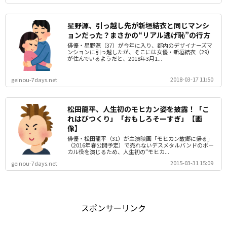
星野源、引っ越し先が新垣結衣と同じマンシ
ョンだった？まさかの“リアル逃げ恥”の行方
俳優・星野源（37）が今年に入り、都内のデザイナーズマ
ンションに引っ越したが、そこには女優・新垣結衣（29）
が住んでいるようだと、2018年3月1...
2018-03-17 11:50
geinou-7days.net
松田龍平、人生初のモヒカン姿を披露！「こ
れはびつくり」「おもしろそーすぎ」【画
像】
俳優・松田龍平（31）が主演映画「モヒカン故郷に帰る」
（2016年春公開予定）で売れないデスメタルバンドのボー
カル役を演じるため、人生初の“モヒカ...
2015-03-31 15:09
geinou-7days.net
スポンサーリンク