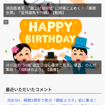
須田亜香里、“脚上げ始球式”に球場どよめく！「美脚
全開」「星飛雄馬を彷彿」【動画】
井川遥の“50歳”誕生日会に篠原ともえ、優香、のんが
集結！「4姉妹のよう」【画像】
最近いただいたコメント
元BiSH、解散3周年で夜の「銀座メガネ」前に集合！