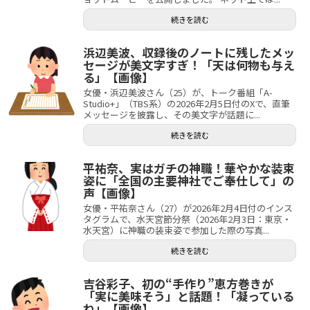
続きを読む
浜辺美波、収録後のノートに残したメッ
セージが美文字すぎ！「天は何物も与え
る」【画像】
女優・浜辺美波さん（25）が、トーク番組「A-
Studio+」（TBS系）の2026年2月5日付のXで、直筆
メッセージを披露し、その美文字が話題に...
続きを読む
平祐奈、実はガチの神職！華やかな装束
姿に「全国の主要神社でご奉仕して」の
声【画像】
女優・平祐奈さん（27）が2026年2月4日付のインス
タグラムで、水天宮節分祭（2026年2月3日：東京・
水天宮）に神職の装束姿で参加した際の写真...
続きを読む
吉谷彩子、初の“手作り”恵方巻きが
「実に美味そう」と話題！「凝っている
ね」【画像】