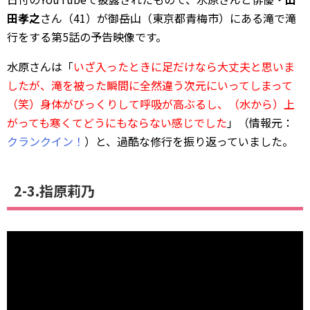
田孝之
さん（41）が御岳山（東京都青梅市）にある滝で滝
行をする第5話の予告映像です。
水原さんは「
いざ入ったときに足だけなら大丈夫と思いま
したが、滝を被った瞬間に全然違う次元にいってしまって
（笑）身体がびっくりして呼吸が高ぶるし、（水から）上
がっても寒くてどうにもならない感じでした
」（情報元：
クランクイン！
）と、過酷な修行を振り返っていました。
2-3.指原莉乃