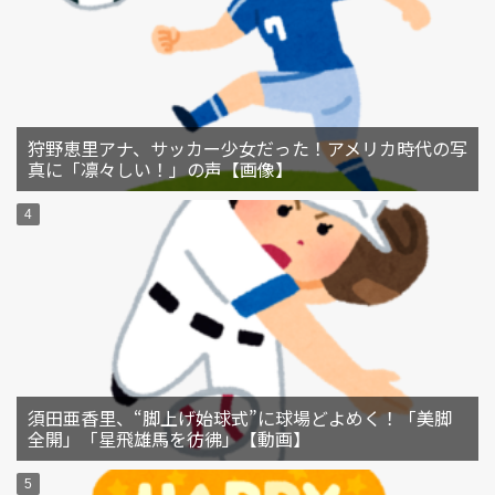
狩野恵里アナ、サッカー少女だった！アメリカ時代の写
真に「凛々しい！」の声【画像】
須田亜香里、“脚上げ始球式”に球場どよめく！「美脚
全開」「星飛雄馬を彷彿」【動画】