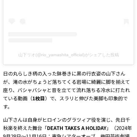
山下リオ(@rio_yamashita_official)がシェアした投稿
日の丸らしき柄の入った鉢巻きに黒の行衣姿の山下さん
が、滝の水がちょうど落ちてくる岩場に綺麗に脚を揃えて
座り、バシャバシャと音を立てて流れ落ちる冷水に打たれ
ている動画（
1枚目
）で、スラリと伸びた美脚も印象的で
す。
山下さんは自身がヒロインのグラツィア役を演じ、先日千
秋楽を終えた舞台「
DEATH TAKES A HOLIDAY
」（2024年
9月28日～11月16日：東急シアターオーブ、梅田芸術劇場