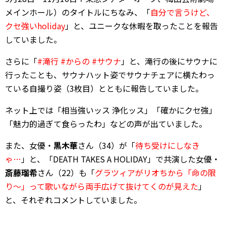
メインホール）のタイトルにちなみ、「
自分で言うけど、
クセ強いholiday
」と、ユニークな休暇を取ったことを報告
していました。
さらに「
#滝行 #からの #サウナ
」と、滝行の後にサウナに
行ったことも、サウナハット姿でサウナチェアに横たわっ
ている自撮り姿（3枚目）とともに報告していました。
ネット上では「相当強いッス 浄化ッス」「確かにクセ強」
「魅力的過ぎて食らったわ」などの声が出ていました。
また、女優・
黒木華
さん（34）が「
待ち受けにしなき
ゃ…
」と、「DEATH TAKES A HOLIDAY」で共演した女優・
斎藤瑠希
さん（22）も「
グラツィアがリオちから「命の限
り～」って歌いながら両手広げて抜けてくのが見えた
」
と、それぞれコメントしていました。