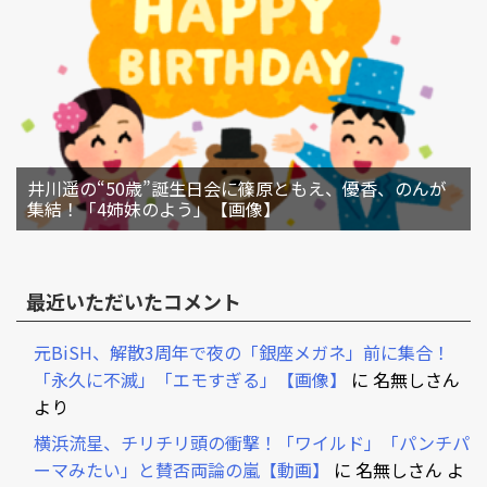
井川遥の“50歳”誕生日会に篠原ともえ、優香、のんが
集結！「4姉妹のよう」【画像】
最近いただいたコメント
元BiSH、解散3周年で夜の「銀座メガネ」前に集合！
「永久に不滅」「エモすぎる」【画像】
に
名無しさん
より
横浜流星、チリチリ頭の衝撃！「ワイルド」「パンチパ
ーマみたい」と賛否両論の嵐【動画】
に
名無しさん
よ