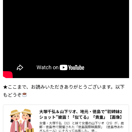
★ここまで、お読みいただきありがとうございます。以下
もどうぞ
大塚千弘＆山下リオ、地元・徳島で“初姉妹2
ショット”披露！「似てる」「貴重」【画像】
女優・大塚千弘（32）と妹で女優の山下リオ（25）が、故
郷・徳島市で開催された「徳島国際映画祭」（徳島市あわ
ぎんホール）にそろって出席した。 徳...