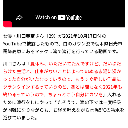
女優・
川口春奈
さん（29）が2021年10月17日付の
YouTubeで披露したもので、白のガウン姿で栃木県日光市
霧降高原にあるマックラ滝で滝行を行っている動画です。
川口さんは「
夏休み、いただいてたんですけど、だいぶだ
らけた生活と、仕事がないことによってのぬるま湯に浸か
ってた自分がいたなっていうので、もうすぐ新しい作品に
クランクインするっていうのと、あとは間もなく2021年も
終わるっていうので、ちょっとこう自分にカツを
」入れる
ために滝行をしにやってきたそうで、滝の下では一度呼吸
が困難になりながらも、お経を唱えながら水温5℃の冷水を
浴びていました。