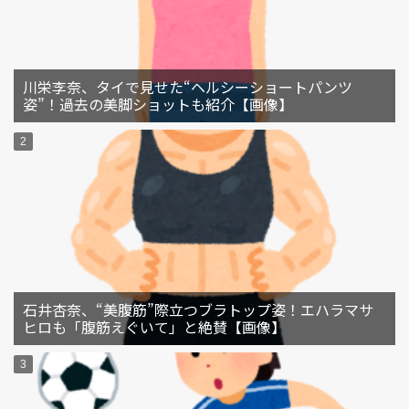
川栄李奈、タイで見せた“ヘルシーショートパンツ
姿”！過去の美脚ショットも紹介【画像】
石井杏奈、“美腹筋”際立つブラトップ姿！エハラマサ
ヒロも「腹筋えぐいて」と絶賛【画像】