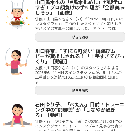
山口馬木也の「#馬木也めし」が飯テロ
すぎ！プロ顔負けの手料理が「全部美味
しそう」【画像】
俳優・山口馬木也さん（53）が2026年8月3日付のイ
ンスタグラムで、手作りしたスペアリブと明太しら
すパスタの写真を公開しました。 ネット上では...
続きを読む
川口春奈、“ずぼら可愛い”縄跳びムー
ビーが蔵出しされる！「上手すぎてびっ
くり」【動画】
女優・川口春奈さん（31）のスタッフさんによる
2026年6月11日付のインスタグラムが、川口さんが
二重跳びを連続で10回以上跳ぶ秘蔵動画を公開し
ま...
続きを読む
石田ゆり子、「ぺたん」目前！トレーニ
ング中の“開脚美”が「しなやか過ぎ
る」【動画】
俳優・石田ゆり子さん（56）が2026年4月28日付の
インスタグラムで、トレーニング中の見事な開脚シ
ョットムービーを公開しました。 ネット上では...