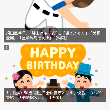
須田亜香里、“脚上げ始球式”に球場どよめく！「美脚
全開」「星飛雄馬を彷彿」【動画】
井川遥の“50歳”誕生日会に篠原ともえ、優香、のんが
集結！「4姉妹のよう」【画像】