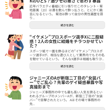
KのOとS？酒グセの悪さで思わず暴露
近年バラエティ番組に引っ張りだこのタレント・菊
地亜美（23）は酒を飲んで酔っ払うと、とにかく饒
舌になるという。 菊池は酔って自分の男性遍歴を語
り...
続きを読む
“イケメン”プロスポーツ選手Xに二股疑
惑！2人の女性に結婚をチラつかせてい
た？
スポーツ紙で一面を飾るほどの“イケメン”プロスポ
ーツ選手Xが、相当な遊び人として業界内でもその名
を馳せているという。 そんなX選手は結婚も取り沙...
続きを読む
ジャニーズのAが新宿二丁目の“女装バ
ー”でご乱心？先輩のゲイ疑惑暴露や写
真撮影まで
ジャニーズ事務所の中でも最も高い人気を誇るとい
われるグループのメンバーAが、新宿二丁目の“女装
バー”で目撃されたという。 Aはその場で事務所の
先...