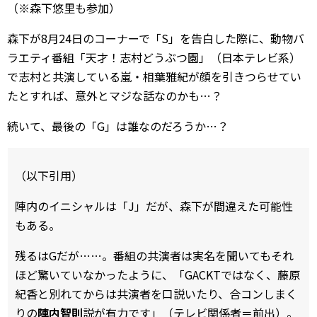
（※森下悠里も参加）
森下が8月24日のコーナーで「S」を告白した際に、動物バ
ラエティ番組「天才！志村どうぶつ園」（日本テレビ系）
で志村と共演している嵐・相葉雅紀が顔を引きつらせてい
たとすれば、意外とマジな話なのかも…？
続いて、最後の「G」は誰なのだろうか…？
（以下引用）
陣内のイニシャルは「J」だが、森下が間違えた可能性
もある。
残るはGだが……。番組の共演者は実名を聞いてもそれ
ほど驚いていなかったように、「GACKTではなく、藤原
紀香と別れてからは共演者を口説いたり、合コンしまく
りの
陣内智則
説が有力です」（テレビ関係者＝前出）。