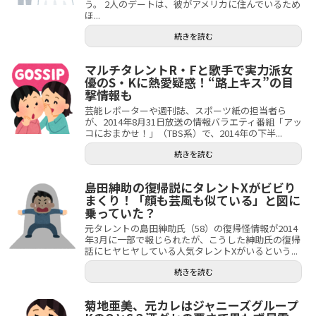
う。 2人のデートは、彼がアメリカに住んでいるため
ほ...
続きを読む
マルチタレントR・Fと歌手で実力派女
優のS・Kに熱愛疑惑！“路上キス”の目
撃情報も
芸能レポーターや週刊誌、スポーツ紙の担当者ら
が、2014年8月31日放送の情報バラエティ番組「アッ
コにおまかせ！」（TBS系）で、2014年の下半...
続きを読む
島田紳助の復帰説にタレントXがビビり
まくり！「顔も芸風も似ている」と図に
乗っていた？
元タレントの島田紳助氏（58）の復帰怪情報が2014
年3月に一部で報じられたが、こうした紳助氏の復帰
話にヒヤヒヤしている人気タレントXがいるという...
続きを読む
菊地亜美、元カレはジャニーズグループ