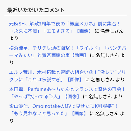
最近いただいたコメント
元BiSH、解散3周年で夜の「銀座メガネ」前に集合！
「永久に不滅」「エモすぎる」【画像】
に
名無しさん
より
横浜流星、チリチリ頭の衝撃！「ワイルド」「パンチパ
ーマみたい」と賛否両論の嵐【動画】
に
名無しさん
よ
り
エルフ荒川、木村拓哉と禁断の相合い傘！“激レア”プリ
クラに「これは伝説すぎ」【画像】
に
名無しさん
より
本田翼、Perfumeあ～ちゃんとフランスで奇跡の再会！
「やっぱ“持ってる”2人」【画像】
に
名無しさん
より
影山優佳、OmoinotakeのMVで見せた“JK制服姿”！
「もう見れないと思ってた」【画像】
に
名無しさん
よ
り