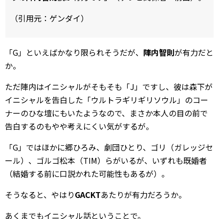
（引用元：ゲンダイ）
「G」といえばかなり限られそうだが、
陣内智則
が有力だと
か。
ただ陣内はイニシャルがそもそも「J」ですし、彼は森下が
イニシャルを告白した「ウルトラギリギリソウル」のコー
ナーのひな壇にもいたようなので、まさか本人の目の前で
告白するのもやや考えにくい気がするが。
「G」ではほかに郷ひろみ、劇団ひとり、ゴリ（ガレッジセ
ール）、ゴルゴ松本（TIM）らがいるが、いずれも既婚者
（結婚する前に口説かれた可能性もあるが）。
そうなると、やはり
GACKT
あたりが有力だろうか。
あくまでもイニシャル話ということで。