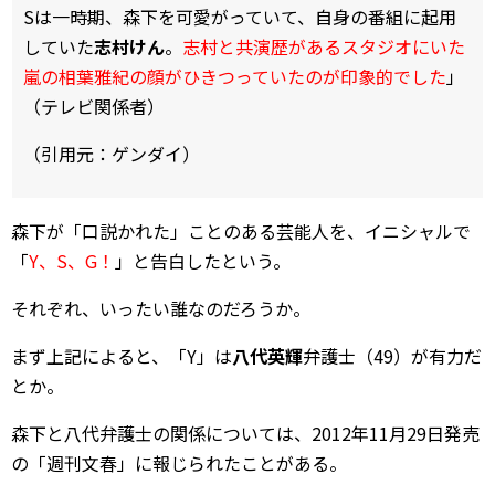
Sは一時期、森下を可愛がっていて、自身の番組に起用
していた
志村けん
。
志村と共演歴があるスタジオにいた
嵐の相葉雅紀の顔がひきつっていたのが印象的でした
」
（テレビ関係者）
（引用元：ゲンダイ）
森下が「口説かれた」ことのある芸能人を、イニシャルで
「
Y、S、G！
」と告白したという。
それぞれ、いったい誰なのだろうか。
まず上記によると、「Y」は
八代英輝
弁護士（49）が有力だ
とか。
森下と八代弁護士の関係については、2012年11月29日発売
の「週刊文春」に報じられたことがある。