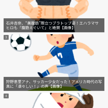
石井杏奈、“美腹筋”際立つブラトップ姿！エハラマサ
ヒロも「腹筋えぐいて」と絶賛【画像】
狩野恵里アナ、サッカー少女だった！アメリカ時代の写
真に「凛々しい！」の声【画像】