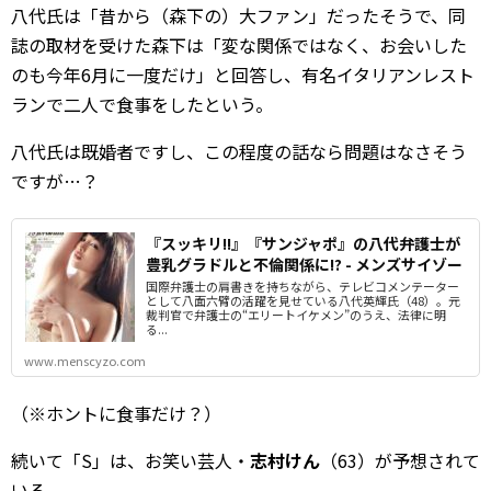
八代氏は「昔から（森下の）大ファン」だったそうで、同
誌の取材を受けた森下は「変な関係ではなく、お会いした
のも今年6月に一度だけ」と回答し、有名イタリアンレスト
ランで二人で食事をしたという。
八代氏は既婚者ですし、この程度の話なら問題はなさそう
ですが…？
『スッキリ!!』『サンジャポ』の八代弁護士が
豊乳グラドルと不倫関係に!? - メンズサイゾー
国際弁護士の肩書きを持ちながら、テレビコメンテーター
として八面六臂の活躍を見せている八代英輝氏（48）。元
裁判官で弁護士の“エリートイケメン”のうえ、法律に明
る...
www.menscyzo.com
（※ホントに食事だけ？）
続いて「S」は、お笑い芸人・
志村けん
（63）が予想されて
いる。