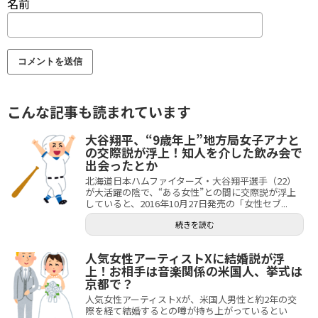
名前
こんな記事も読まれています
大谷翔平、“9歳年上”地方局女子アナと
の交際説が浮上！知人を介した飲み会で
出会ったとか
北海道日本ハムファイターズ・大谷翔平選手（22）
が大活躍の陰で、“ある女性”との間に交際説が浮上
していると、2016年10月27日発売の「女性セブ...
続きを読む
人気女性アーティストXに結婚説が浮
上！お相手は音楽関係の米国人、挙式は
京都で？
人気女性アーティストXが、米国人男性と約2年の交
際を経て結婚するとの噂が持ち上がっているとい