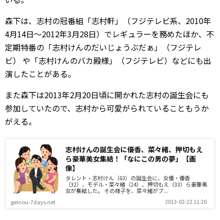
森下は、志村の冠番組「志村軒」（フジテレビ系、2010年
4月14日～2012年3月28日）でレギュラーを務めたほか、不
定期特番の「志村けんのだいじょうぶだぁ」（フジテレ
ビ） や「志村けんのバカ殿様」（フジテレビ）などにも出
演したことがある。
また森下は2013年2月20日頃に開かれた志村の誕生会にも
参加していたので、志村から可愛がられていることもうか
がえる。
志村けんの誕生会に優香、菜々緒、押切もえ
ら豪華美女集結！「なにこの男の夢」【画
像】
タレント・志村けん（63）の誕生会に、女優・優香
（32）、モデル・菜々緒（24）、押切もえ（33）ら豪華美
女が集結した。 その様子を、菜々緒がブ...
2013-02-22 11:26
geinou-7days.net