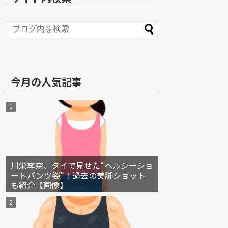
S
今月の人気記事
川栄李奈、タイで見せた“ヘルシーショ
ートパンツ姿”！過去の美脚ショット
も紹介【画像】