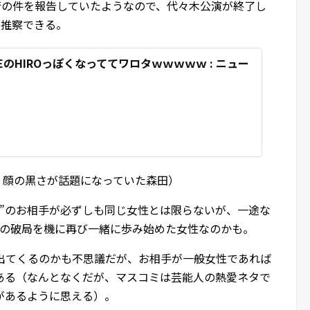
行の件を報告していたようなので、代々木公演が終了し
も推察できる。
LEのHIROっぽくなっててワロタｗｗｗｗｗ : ニュー
、顔の黒さが話題になっていた森田）
行”のお相手が必ずしも同じ女性とは限らないが、一途な
oとの破局を機に再び一緒に歩み始めた女性なのかも。
が出てくるのかも不思議だが、お相手が一般女性であれば
ある（なんとなくだが、マスコミは芸能人の熱愛ネタで
があるように思える）。