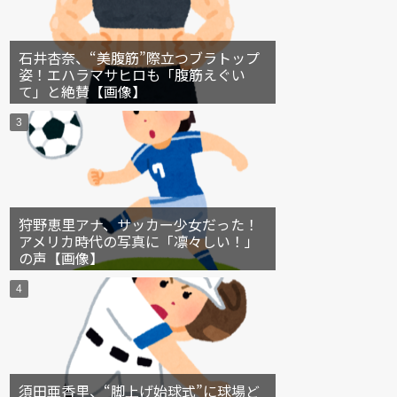
石井杏奈、“美腹筋”際立つブラトップ
姿！エハラマサヒロも「腹筋えぐい
て」と絶賛【画像】
狩野恵里アナ、サッカー少女だった！
アメリカ時代の写真に「凛々しい！」
の声【画像】
須田亜香里、“脚上げ始球式”に球場ど