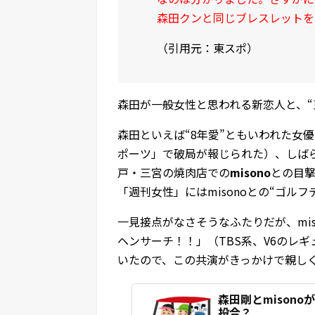
森田クンと同じブレスレットを
（引用元：東スポ）
森田が一般女性と思われる新恋人と、“
森田といえば“8年愛”ともいわれた女
ポーツ」で破局が報じられた）、しばら
戸・三宮の焼肉店での
misono
との目撃
「週刊女性」にはmisonoとの“ゴル
一見接点がなさそうなふたりだが、mis
ヘンサーチ！！」（TBS系、V6のレギ
いたので、この共演がきっかけで親し
森田剛とmison
投合？