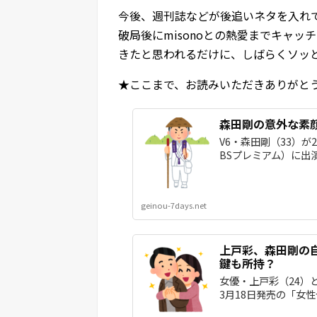
今後、週刊誌などが後追いネタを入れ
破局後にmisonoとの熱愛までキャ
きたと思われるだけに、しばらくソッ
★ここまで、お読みいただきありがと
森田剛の意外な素
V6・森田剛（33）が
BSプレミアム）に出
geinou-7days.net
上戸彩、森田剛の
鍵も所持？
女優・上戸彩（24）と
3月18日発売の「女性