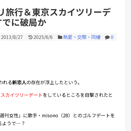
リ旅行＆東京スカイツリーデ
はすでに破局か
Powered by livedoor 相互RS
2013/8/27
2025/6/6
熱愛・交際・同棲
0
われる
新恋人
の存在が浮上したという。
京スカイツリーデート
をしているところを目撃されたと
「週刊女性」に歌手・misono（28）とのゴルフデートを
るようで…？