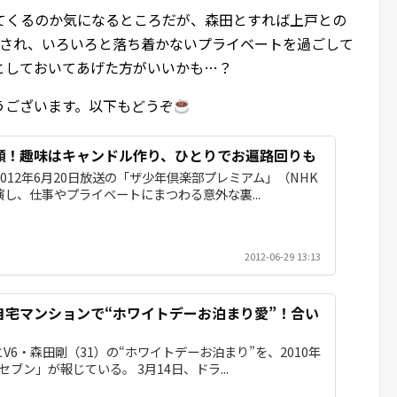
てくるのか気になるところだが、森田とすれば上戸との
ッチされ、いろいろと落ち着かないプライベートを過ごして
としておいてあげた方がいいかも…？
うございます。以下もどうぞ
顔！趣味はキャンドル作り、ひとりでお遍路回りも
2012年6月20日放送の「ザ少年倶楽部プレミアム」（NHK
演し、仕事やプライベートにまつわる意外な裏...
2012-06-29 13:13
自宅マンションで“ホワイトデーお泊まり愛”！合い
V6・森田剛（31）の“ホワイトデーお泊まり”を、2010年
セブン」が報じている。 3月14日、ドラ...