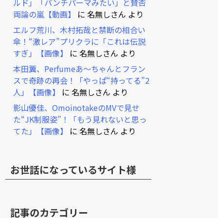
ルド」「パンチパーマみたい」と賛否
両論の嵐【動画】
に
名無しさん
より
エルフ荒川、木村拓哉と禁断の相合い
傘！“激レア”プリクラに「これは伝説
すぎ」【画像】
に
名無しさん
より
本田翼、Perfumeあ～ちゃんとフラン
スで奇跡の再会！「やっぱ“持ってる”2
人」【画像】
に
名無しさん
より
影山優佳、OmoinotakeのMVで見せ
た“JK制服姿”！「もう見れないと思っ
てた」【画像】
に
名無しさん
より
お世話になっているサイト様
記事のカテゴリー