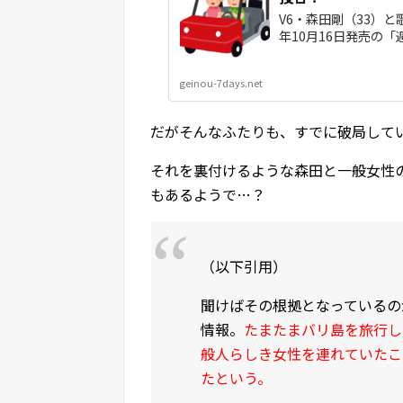
V6・森田剛（33）と
年10月16日発売の「
geinou-7days.net
だがそんなふたりも、すでに破局して
それを裏付けるような森田と一般女性
もあるようで…？
（以下引用）
聞けばその根拠となっているの
情報。
たまたまバリ島を旅行し
般人らしき女性を連れていたこ
たという。