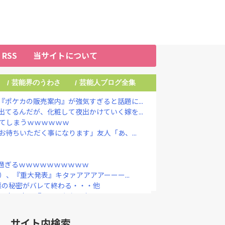
RSS
当サイトについて
芸能界のうわさ
芸能人ブログ全集
/
/
ポケカの販売案内』が強気すぎると話題に...
てるんだが、化粧して夜出かけていく嫁を...
ってしまうｗｗｗｗｗｗ
お待ちいただく事になります」友人「あ、...
過ぎるｗｗｗｗｗｗｗｗｗｗ
）、『重大発表』キタァアアアアーーー...
最悪の秘密がバレて終わる・・・他
、空き家で『とんでもない事』をしてしま...
今も普通の顔して芸能活動してる」ネット...
やめずに、それが支援」 被災地・熊本へ...
サイト内検索