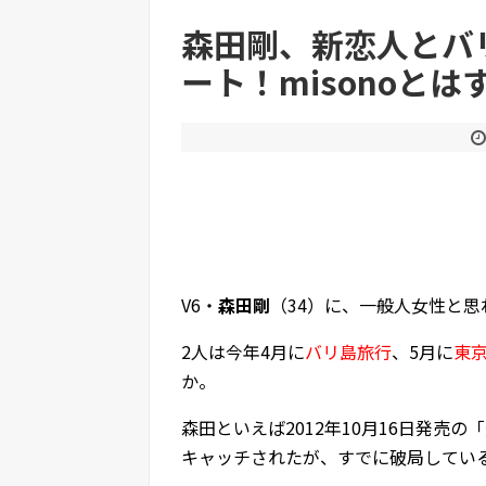
森田剛、新恋人とバ
ート！misonoと
Powered by livedoor 相互RSS
V6・
森田剛
（34）に、一般人女性と思
2人は今年4月に
バリ島旅行
、5月に
東
か。
森田といえば2012年10月16日発売の
キャッチされたが、すでに破局してい