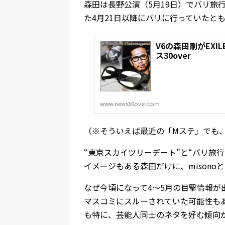
森田は長野公演（5月19日）でバリ旅
た4月21日以降にバリに行っていたと
V6の森田剛がEXI
ス30over
www.news30over.com
（※そういえば最近の「Mステ」でも
“東京スカイツリーデート”と“バリ旅
イメージもある森田だけに、mison
なぜ今頃になって4～5月の目撃情報
マスコミにスルーされていた可能性も
も特に、芸能人同士のネタを好む傾向