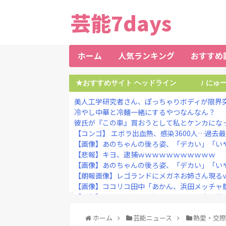
芸能7days
ホーム
人気ランキング
おすすめ
★おすすめサイト ヘッドライン
にゅ
/
美人工学研究者さん、ぽっちゃりボディが限界
冷やし中華と冷麺一緒にするやつなんなん？
彼氏が『この車』買おうとして私とケンカにな
【コンゴ】 エボラ出血熱、感染3600人…過去
【画像】あのちゃんの後ろ姿、「デカい」「い
【悲報】キヨ、逮捕ｗｗｗｗｗｗｗｗｗｗｗ
【画像】あのちゃんの後ろ姿、「デカい」「い
【朗報画像】レゴランドにメガネお姉さん現るｗｗｗｗ 
【画像】ココリコ田中「あかん、浜田メッチャ腹立つ奴
【画像】インスタ女子の加工、ついに現実を超
【衝撃】陸上自衛隊の22歳陸士長、空き家で『と
【画像】森高千里（18）「私がオバさんになった
ホーム
芸能ニュース
熱愛・交