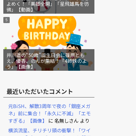
よめく！「美脚全開」「星飛雄馬を彷
彿」【動画】
井川遥の“50歳”誕生日会に篠原とも
え、優香、のんが集結！「4姉妹のよ
う」【画像】
最近いただいたコメント
元BiSH、解散3周年で夜の「銀座メガ
ネ」前に集合！「永久に不滅」「エモ
すぎる」【画像】
に
名無しさん
より
横浜流星、チリチリ頭の衝撃！「ワイ