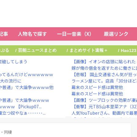
記事
人物名で探す
一日一音楽（X）
厳選リンク
ーぷる
芸能ニュースまとめ
まとめサイト速報＋
/
/
/
Hao123
突破してしまう
【画像】イオンの店頭に貼られた『
嫁が俺の借金を返すために働きに出
ってるんだけどｗｗｗｗｗｗ
【悲報】 国土交通省さん気が狂
最大の流行に
ラーメン屋にて。店員「30分ほど
や普通」で大論争ｗｗｗｗ他
幕末のスピード感は異常他
幕末のスピード感は異常他
や普通」で大論争ｗｗｗｗ
【画像】ツーブロックの効果が凄
【Pickup07...
【衝撃】元TBS山本里菜アナ（32
やなぁ･･･････...
人気YouTuberさん、動画内で
えてしまうｗｗｗｗ
【衝撃】陸上自衛隊の22歳陸士長
んでもない事』をしてしま...
5年前のNHK性加害の出演者は「
らミニスカートは無理よ」...
際・同棲
鈴木紗理奈「旅行を考えていた方は