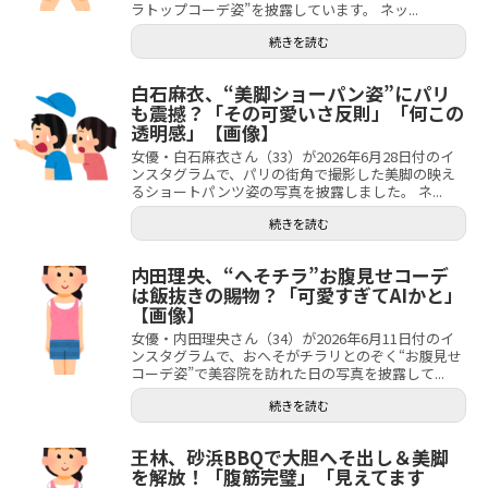
ラトップコーデ姿”を披露しています。 ネッ...
続きを読む
白石麻衣、“美脚ショーパン姿”にパリ
も震撼？「その可愛いさ反則」「何この
透明感」【画像】
女優・白石麻衣さん（33）が2026年6月28日付のイ
ンスタグラムで、パリの街角で撮影した美脚の映え
るショートパンツ姿の写真を披露しました。 ネ...
続きを読む
内田理央、“へそチラ”お腹見せコーデ
は飯抜きの賜物？「可愛すぎてAIかと」
【画像】
女優・内田理央さん（34）が2026年6月11日付のイ
ンスタグラムで、おへそがチラリとのぞく“お腹見せ
コーデ姿”で美容院を訪れた日の写真を披露して...
続きを読む
王林、砂浜BBQで大胆へそ出し＆美脚
を解放！「腹筋完璧」「見えてます