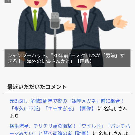
シャンプーハット、“30年前”モノクロ2Sが「男前」す
ぎる！「海外の俳優さんかと」【画像】
最近いただいたコメント
元BiSH、解散3周年で夜の「銀座メガネ」前に集合！
「永久に不滅」「エモすぎる」【画像】
に
名無しさん
より
横浜流星、チリチリ頭の衝撃！「ワイルド」「パンチパ
ーマみたい」と賛否両論の嵐【動画】
に
名無しさん
よ