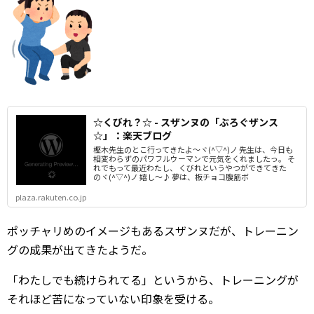
☆くびれ？☆ - スザンヌの「ぶろぐザンス
☆」：楽天ブログ
樫木先生のとこ行ってきたよ～ヾ(^▽^)ノ 先生は、今日も
相変わらずのパワフルウーマンで元気をくれましたっ。 そ
れでもって最近わたし、 くびれというやつができてきた
のヾ(^▽^)ノ 嬉し～♪ 夢は、板チョコ腹筋ボ
plaza.rakuten.co.jp
ポッチャリめのイメージもあるスザンヌだが、トレーニン
グの成果が出てきたようだ。
「わたしでも続けられてる」というから、トレーニングが
それほど苦になっていない印象を受ける。