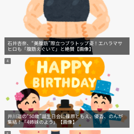
石井杏奈、“美腹筋”際立つブラトップ姿！エハラマサ
ヒロも「腹筋えぐいて」と絶賛【画像】
井川遥の“50歳”誕生日会に篠原ともえ、優香、のんが
集結！「4姉妹のよう」【画像】