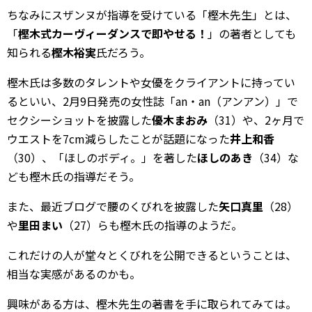
ちなみにスザンヌが指導を受けている「樫木先生」とは、
「
樫木式カーヴィーダンスで即やせる！
」の著者としても
知られる
樫木裕実
氏だろう。
樫木氏は多数のタレントや女優をクライアントに持ってい
るといい、2月9日発売の女性誌「an・an（アンアン）」で
セクシーショットを披露した
優木まおみ
（31）や、2ヶ月で
ウエストを7cm減らしたことが話題になった
井上和香
（30）、「ほしのボディ。」を著した
ほしのあき
（34）な
ども樫木氏の指導だそう。
また、最近ブログで腰のくびれを披露した
矢口真里
（28）
や
里田まい
（27）らも樫木氏の指導のようだ。
これだけの人が堂々とくびれを公開できるということは、
相当な実感があるのかも。
興味がある方は、樫木先生の著書を手に取られてみては。