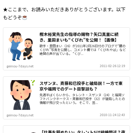
★ここまで、お読みいただきありがとうございます。以下
もどうぞ
樫木裕実先生の指導の賜物？矢口真里に続
き、里田まいも“くびれ”を公開！【画像】
歌手・里田まい（26）が2011年2月26日付のブログで“腰の
くびれ”写真を公開し、コメント欄では「くびれやば」など
絶賛の声が出ている。 “くび...
2011-02-26 12:19
geinou-7days.net
スザンヌ、斉藤和巳投手と破局説！一方で東
京や福岡でのデート目撃談も？
先週半ばくらいから、タレント・スザンヌ（24）と福岡ソ
フトバンクホークス・斉藤和巳投手（32）が破局したとの
情報が飛び交ったという。 そこで、芸...
2010-11-24 12:43
geinou-7days.net
「仕事を辞めたい」タレントSは結婚間近？夜