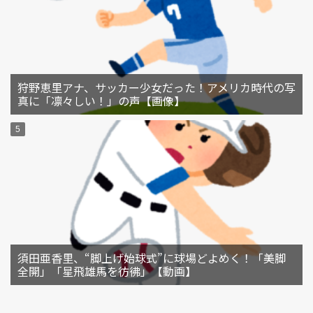
狩野恵里アナ、サッカー少女だった！アメリカ時代の写
真に「凛々しい！」の声【画像】
須田亜香里、“脚上げ始球式”に球場どよめく！「美脚
全開」「星飛雄馬を彷彿」【動画】