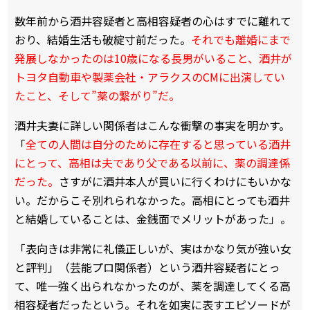
数年前から酒井容疑者と高相容疑者の心はすでに離れて
おり、結婚生活も破綻寸前だった。
それでも離婚にまで
発展しなかったのは10歳になる長男がいること、酒井が
トヨタ自動車や製薬会社・アラクスのCMに出演してい
たこと、そして”薬の繋がり”だ。
酒井夫妻に詳しい関係者はこんな衝撃の事実を明かす。
「
全ての人間は自分のために存在すると思っている酒井
にとって、高相は夫であり父である以前に、薬の調達係
だった。
さすがに酒井本人が買いに行くわけにもいかな
い。だからこそ別れられなかった。高相にとっても酒井
と結婚していることは、金銭面でメリットがあった」。
「表向きは非常に礼儀正しいが、実はかなり気が強い女
と評判」（芸能プロ関係者）という酒井容疑者にとっ
て、唯一強く出られなかったのが、薬を調達してくる高
相容疑者だったという。それを如実に表すエピソードが