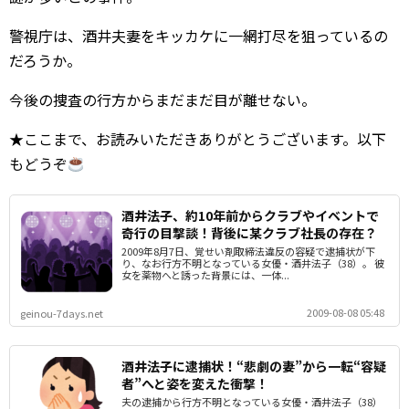
警視庁は、酒井夫妻をキッカケに一網打尽を狙っているの
だろうか。
今後の捜査の行方からまだまだ目が離せない。
★ここまで、お読みいただきありがとうございます。以下
もどうぞ
酒井法子、約10年前からクラブやイベントで
奇行の目撃談！背後に某クラブ社長の存在？
2009年8月7日、覚せい剤取締法違反の容疑で逮捕状が下
り、なお行方不明となっている女優・酒井法子（38）。 彼
女を薬物へと誘った背景には、一体...
2009-08-08 05:48
geinou-7days.net
酒井法子に逮捕状！“悲劇の妻”から一転“容疑
者”へと姿を変えた衝撃！
夫の逮捕から行方不明となっている女優・酒井法子（38）