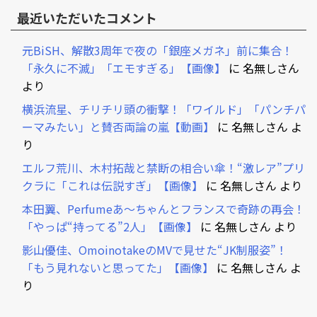
最近いただいたコメント
元BiSH、解散3周年で夜の「銀座メガネ」前に集合！
「永久に不滅」「エモすぎる」【画像】
に
名無しさん
より
横浜流星、チリチリ頭の衝撃！「ワイルド」「パンチパ
ーマみたい」と賛否両論の嵐【動画】
に
名無しさん
よ
り
エルフ荒川、木村拓哉と禁断の相合い傘！“激レア”プリ
クラに「これは伝説すぎ」【画像】
に
名無しさん
より
本田翼、Perfumeあ～ちゃんとフランスで奇跡の再会！
「やっぱ“持ってる”2人」【画像】
に
名無しさん
より
影山優佳、OmoinotakeのMVで見せた“JK制服姿”！
「もう見れないと思ってた」【画像】
に
名無しさん
よ
り