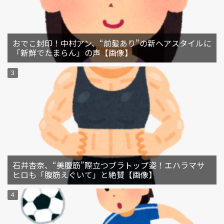
おでこ封印！中村アン、“前髪あり”の新ヘアスタイルに
「新鮮でたまらん」の声【画像】
石井杏奈、“美腹筋”際立つブラトップ姿！エハラマサ
ヒロも「腹筋えぐいて」と絶賛【画像】