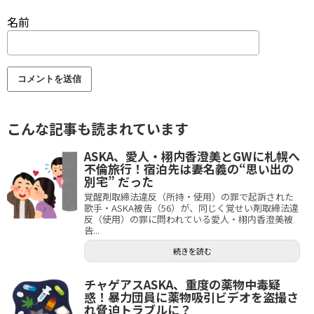
名前
こんな記事も読まれています
ASKA、愛人・栩内香澄美とGWに札幌へ
不倫旅行！宿泊先は妻名義の“思い出の
別宅” だった
覚醒剤取締法違反（所持・使用）の罪で起訴された
歌手・ASKA被告（56）が、同じく覚せい剤取締法違
反（使用）の罪に問われている愛人・栩内香澄美被
告...
続きを読む
チャゲアスASKA、重度の薬物中毒疑
惑！暴力団員に薬物吸引ビデオを盗撮さ
れ脅迫トラブルに？