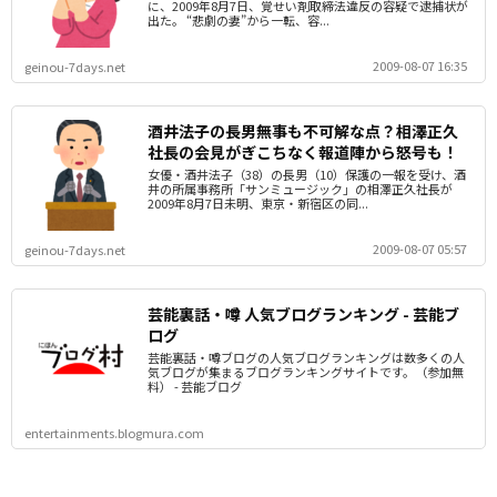
に、2009年8月7日、覚せい剤取締法違反の容疑で逮捕状が
出た。 “悲劇の妻”から一転、容...
2009-08-07 16:35
geinou-7days.net
酒井法子の長男無事も不可解な点？相澤正久
社長の会見がぎこちなく報道陣から怒号も！
女優・酒井法子（38）の長男（10）保護の一報を受け、酒
井の所属事務所「サンミュージック」の相澤正久社長が
2009年8月7日未明、東京・新宿区の同...
2009-08-07 05:57
geinou-7days.net
芸能裏話・噂 人気ブログランキング - 芸能ブ
ログ
芸能裏話・噂ブログの人気ブログランキングは数多くの人
気ブログが集まるブログランキングサイトです。（参加無
料） - 芸能ブログ
entertainments.blogmura.com