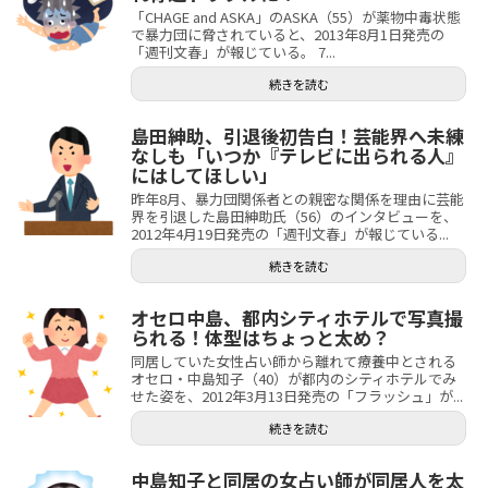
「CHAGE and ASKA」のASKA（55）が薬物中毒状態
で暴力団に脅されていると、2013年8月1日発売の
「週刊文春」が報じている。 7...
続きを読む
島田紳助、引退後初告白！芸能界へ未練
なしも「いつか『テレビに出られる人』
にはしてほしい」
昨年8月、暴力団関係者との親密な関係を理由に芸能
界を引退した島田紳助氏（56）のインタビューを、
2012年4月19日発売の「週刊文春」が報じている...
続きを読む
オセロ中島、都内シティホテルで写真撮
られる！体型はちょっと太め？
同居していた女性占い師から離れて療養中とされる
オセロ・中島知子（40）が都内のシティホテルでみ
せた姿を、2012年3月13日発売の「フラッシュ」が...
続きを読む
中島知子と同居の女占い師が同居人を太