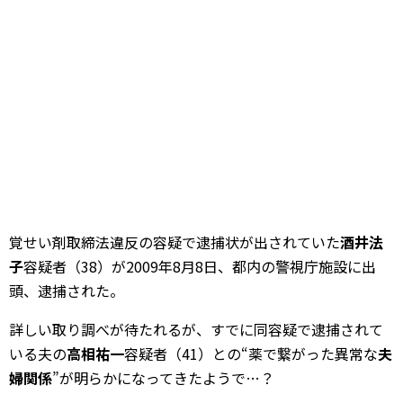
覚せい剤取締法違反の容疑で逮捕状が出されていた
酒井法
子
容疑者（38）が2009年8月8日、都内の警視庁施設に出
頭、逮捕された。
詳しい取り調べが待たれるが、すでに同容疑で逮捕されて
いる夫の
高相祐一
容疑者（41）との“薬で繋がった異常な
夫
婦関係
”が明らかになってきたようで…？