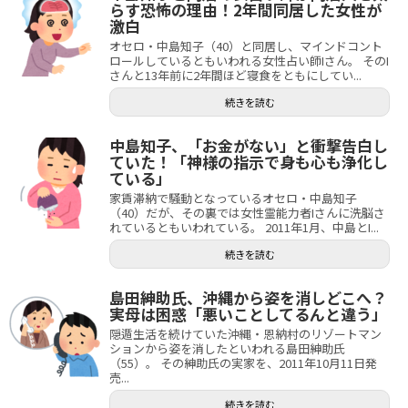
らす恐怖の理由！2年間同居した女性が
激白
オセロ・中島知子（40）と同居し、マインドコント
ロールしているともいわれる女性占い師Iさん。 そのI
さんと13年前に2年間ほど寝食をともにしてい...
続きを読む
中島知子、「お金がない」と衝撃告白し
ていた！「神様の指示で身も心も浄化し
ている」
家賃滞納で騒動となっているオセロ・中島知子
（40）だが、その裏では女性霊能力者Iさんに洗脳さ
れているともいわれている。 2011年1月、中島とI...
続きを読む
島田紳助氏、沖縄から姿を消しどこへ？
実母は困惑「悪いことしてるんと違う」
隠遁生活を続けていた沖縄・恩納村のリゾートマン
ションから姿を消したといわれる島田紳助氏
（55）。 その紳助氏の実家を、2011年10月11日発
売...
続きを読む