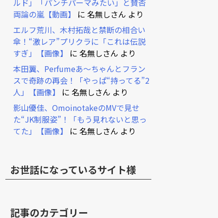
ルド」「パンチパーマみたい」と賛否
両論の嵐【動画】
に
名無しさん
より
エルフ荒川、木村拓哉と禁断の相合い
傘！“激レア”プリクラに「これは伝説
すぎ」【画像】
に
名無しさん
より
本田翼、Perfumeあ～ちゃんとフラン
スで奇跡の再会！「やっぱ“持ってる”2
人」【画像】
に
名無しさん
より
影山優佳、OmoinotakeのMVで見せ
た“JK制服姿”！「もう見れないと思っ
てた」【画像】
に
名無しさん
より
お世話になっているサイト様
記事のカテゴリー