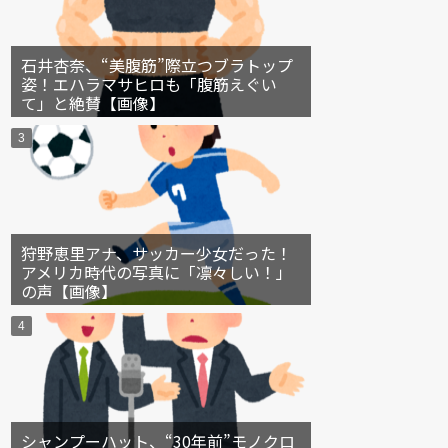
石井杏奈、“美腹筋”際立つブラトップ
姿！エハラマサヒロも「腹筋えぐい
て」と絶賛【画像】
狩野恵里アナ、サッカー少女だった！
アメリカ時代の写真に「凛々しい！」
の声【画像】
シャンプーハット、“30年前”モノクロ