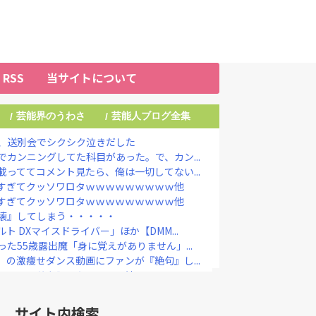
RSS
当サイトについて
芸能界のうわさ
芸能人ブログ全集
/
/
、送別会でシクシク泣きだした
カンニングしてた科目があった。で、カン...
っててコメント見たら、俺は一切してない...
すぎてクッソワロタｗｗｗｗｗｗｗｗｗ他
すぎてクッソワロタｗｗｗｗｗｗｗｗｗ他
壊』してしまう・・・・・
 DXマイスドライバー」ほか【DMM...
た55歳露出魔「身に覚えがありません」...
の激痩せダンス動画にファンが『絶句』し...
しいから値段調べたろ ← 結果・・・
定なら降板ドミノ 被害者があえて〝最強...
国憲法の3大原則を絶対に変えさせてはな...
サイト内検索