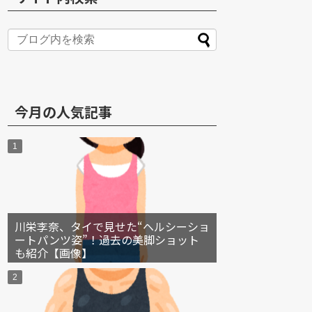
S
今月の人気記事
川栄李奈、タイで見せた“ヘルシーショ
ートパンツ姿”！過去の美脚ショット
も紹介【画像】