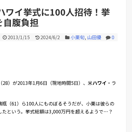
ヒール姿で登場してしまう他
ハワイ挙式に100人招待！挙
超を自腹負担
Powered by livedoor 相互RS
2013/1/15
2024/6/2
小栗旬
,
山田優
0
（28）が2013年1月6日（現地時間5日）、米
ハワイ
・ラ
瓶（61）ら100人にものぼるそうだが、小栗は彼らの
たという。挙式総額は3,000万円を超えるようで…？