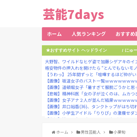
芸能7days
ホーム
人気ランキング
おすすめ
★おすすめサイト ヘッドライン
にゅ
/
大野智、ワイルドなヒゲ姿で加藤シゲアキのインス
格安物件の押入れを開けたら “とんでもないモノ
【うわっ】 25年間ずっと「喧嘩するほど仲がいい
【画像】坂道女子のバスト一覧ｗｗｗｗｗｗｗ
【画像】道頓堀女子「暑すぎて服脱ごうかと思った」･･･
【悲報】精神科医「女の子が泣くのは、ムカつき
【画像】女子アナ２人が並んだ結果ｗｗｗｗｗｗ
【画像】井口裕香(36)、タンクトップがはち切れ
【画像】小学生アイドル「りりぴ」の激痩せダン
【悲報】嫁に15年間嘘つかれてて心が壊れてる
【動画】タイの立ちんぼ女子さん、路上で特別サ
【画像】一度は消えたと思ってたあのYouTuber
ホーム
男性芸能人
小栗旬