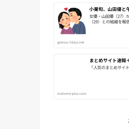
小栗旬、山田優と
女優・山田優（27）が
（29）との結婚を報告
geinou-7days.net
まとめサイト速報
「人気のまとめサイ
matome-plus.com