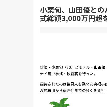
【画像】田中みな実さん、妊娠中とは思えない
小栗旬、山田優との
式総額3,000万円
Powered by livedoor 相互RSS
俳優・
小栗旬
（30）とモデル・
山田優
ナイ島で
挙式
・披露宴を行った。
招待されたのは後見人を務めた笑福亭鶴
渡航費用から宿泊代までの多くを負担し