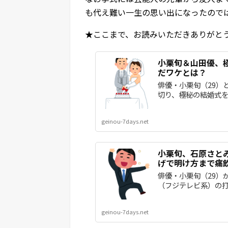
も代え難い一生の思い出になったので
★ここまで、お読みいただきありがと
小栗旬＆山田優、
だワケとは？
俳優・小栗旬（29）
切り、極秘の結婚式を挙
geinou-7days.net
小栗旬、石原さと
げで明け方まで痛
俳優・小栗旬（29）
（フジテレビ系）の打ち
geinou-7days.net