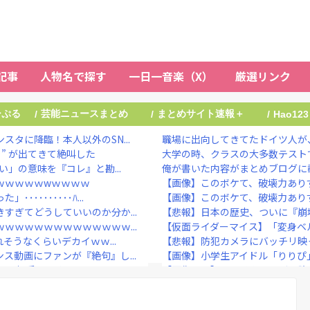
記事
人物名で探す
一日一音楽（X）
厳選リンク
ーぷる
芸能ニュースまとめ
まとめサイト速報＋
/
/
/
Hao123
タに降臨！本人以外のSN...
職場に出向してきてたドイツ人が
” が出てきて絶叫した
大学の時、クラスの大多数テストで
」の意味を『コレ』と勘...
俺が書いた内容がまとめブログに載
ｗｗｗｗｗwｗｗｗｗ
【画像】このボケて、破壊力あり
･･･････ﾊ...
【画像】このボケて、破壊力あり
すぎてどうしていいのか分か...
【悲報】日本の歴史、ついに『崩
ｗｗｗｗｗｗｗｗｗｗｗｗｗ...
【仮面ライダーマイス】「変身ベルト
そうなくらいデカイｗｗ...
【悲報】防犯カメラにバッチリ映っ
ス動画にファンが『絶句』し...
【画像】小学生アイドル「りりぴ」
から相手してくれ
【画像あり】ランドクルーザー欲
ービスをやってしまうｗｗｗ...
NHKでも性加害！番組出演者Ｘ特
、今こんなことになっ...
大物ミュージシャンが投稿 「日本