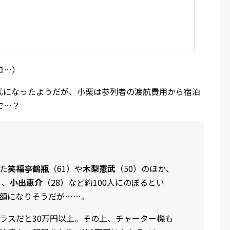
コ…）
式になったようだが、小栗は参列者の渡航費用から宿泊
で…？
た
笑福亭鶴瓶
（61）や
木梨憲武
（50）のほか、
）、
小出恵介
（28）など約100人にのぼるとい
額になりそうだが……。
ラスだと30万円以上。その上、チャーター機も