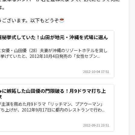
は。
うございます。以下もどうぞ
極秘挙式していた！山田が地元・沖縄を式場に選ん
と女優・山田優（28）夫妻が沖縄のリゾートホテルを貸し
げていたと、2012年10月4日発売の「女性セブン...
2012-10-04 17:51
みに嫉妬した山田優の門限破る！月9ドラマ打ち上
飲
が主演を務めた月9ドラマ「リッチマン、プアウーマン」
上げが、2012年9月17日に都内のレストランで行わ...
2012-09-21 23:51