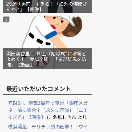
2Sが「男前」すぎる！「海外の俳優さ
んかと」【画像】
須田亜香里、“脚上げ始球式”に球場ど
よめく！「美脚全開」「星飛雄馬を彷
彿」【動画】
最近いただいたコメント
元BiSH、解散3周年で夜の「銀座メガ
ネ」前に集合！「永久に不滅」「エモ
すぎる」【画像】
に
名無しさん
より
横浜流星、チリチリ頭の衝撃！「ワイ