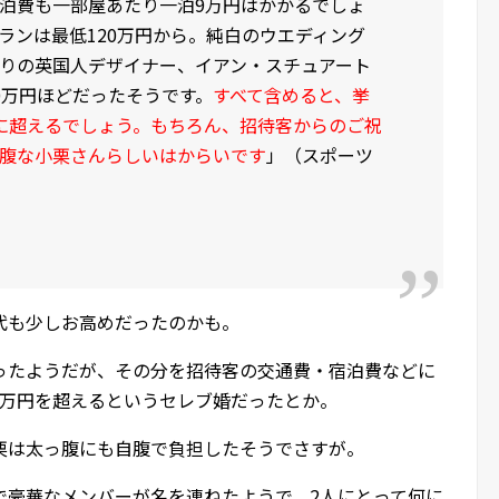
泊費も一部屋あたり一泊9万円はかかるでしょ
ランは最低120万円から。純白のウエディング
りの英国人デザイナー、イアン・スチュアート
0万円ほどだったそうです。
すべて含めると、挙
に超えるでしょう。もちろん、招待客からのご祝
腹な小栗さんらしいはからいです
」（スポーツ
代も少しお高めだったのかも。
ったようだが、その分を招待客の交通費・宿泊費などに
00万円を超えるというセレブ婚だったとか。
栗は太っ腹にも自腹で負担したそうでさすが。
で豪華なメンバーが名を連ねたようで、2人にとって何に