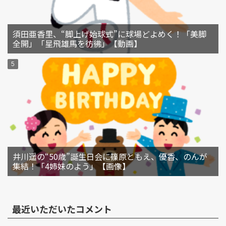
須田亜香里、“脚上げ始球式”に球場どよめく！「美脚
全開」「星飛雄馬を彷彿」【動画】
井川遥の“50歳”誕生日会に篠原ともえ、優香、のんが
集結！「4姉妹のよう」【画像】
最近いただいたコメント