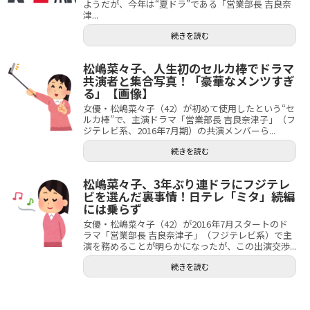
ようだが、今年は“夏ドラ”である「営業部長 吉良奈
津...
続きを読む
松嶋菜々子、人生初のセルカ棒でドラマ
共演者と集合写真！「豪華なメンツすぎ
る」【画像】
女優・松嶋菜々子（42）が初めて使用したという“セ
ルカ棒”で、主演ドラマ「営業部長 吉良奈津子」（フ
ジテレビ系、2016年7月期）の共演メンバーら...
続きを読む
松嶋菜々子、3年ぶり連ドラにフジテレ
ビを選んだ裏事情！日テレ「ミタ」続編
には乗らず
女優・松嶋菜々子（42）が2016年7月スタートのド
ラマ「営業部長 吉良奈津子」（フジテレビ系）で主
演を務めることが明らかになったが、この出演交渉...
続きを読む