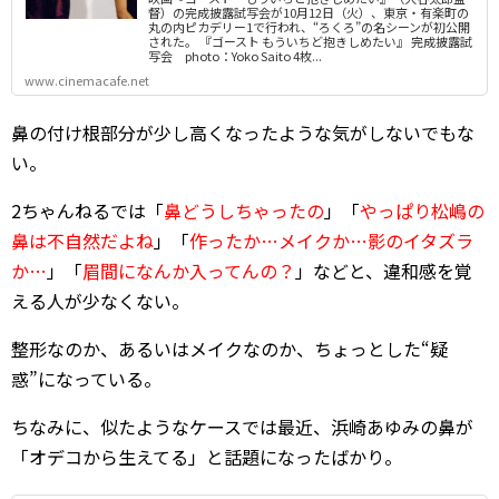
督）の完成披露試写会が10月12日（火）、東京・有楽町の
丸の内ピカデリー1で行われ、“ろくろ”の名シーンが初公開
された。 『ゴースト もういちど抱きしめたい』 完成披露試
写会 photo：Yoko Saito 4枚...
www.cinemacafe.net
鼻の付け根部分が少し高くなったような気がしないでもな
い。
2ちゃんねるでは「
鼻どうしちゃったの
」「
やっぱり松嶋の
鼻は不自然だよね
」「
作ったか…メイクか…影のイタズラ
か…
」「
眉間になんか入ってんの？
」などと、違和感を覚
える人が少なくない。
整形なのか、あるいはメイクなのか、ちょっとした“疑
惑”になっている。
ちなみに、似たようなケースでは最近、浜崎あゆみの鼻が
「オデコから生えてる」と話題になったばかり。