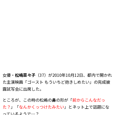
女優・
松嶋菜々子
（37）が2010年10月12日、都内で開かれ
た主演映画「ゴースト もういちど抱きしめたい」の完成披
露試写会に出席した。
ところが、この時の松嶋の
鼻
の形が「
前からこんなだっ
た？
」「
なんかくっつけたみたい
」とネット上で話題にな
っているようで…？