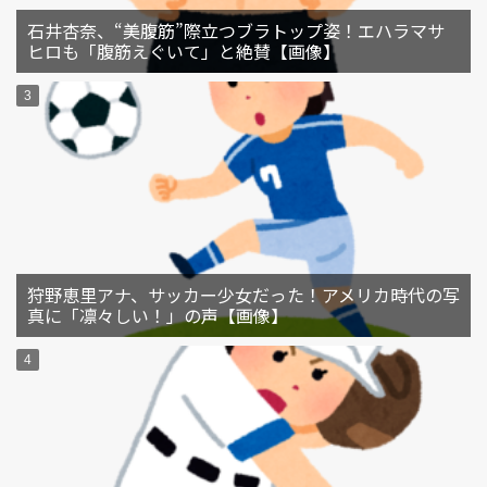
石井杏奈、“美腹筋”際立つブラトップ姿！エハラマサ
ヒロも「腹筋えぐいて」と絶賛【画像】
狩野恵里アナ、サッカー少女だった！アメリカ時代の写
真に「凛々しい！」の声【画像】