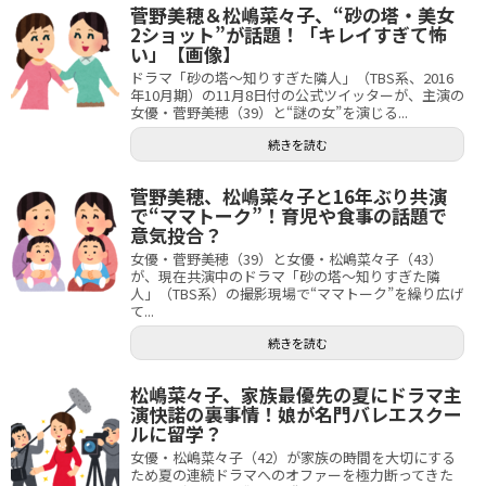
菅野美穂＆松嶋菜々子、“砂の塔・美女
2ショット”が話題！「キレイすぎて怖
い」【画像】
ドラマ「砂の塔～知りすぎた隣人」（TBS系、2016
年10月期）の11月8日付の公式ツイッターが、主演の
女優・菅野美穂（39）と“謎の女”を演じる...
続きを読む
菅野美穂、松嶋菜々子と16年ぶり共演
で“ママトーク”！育児や食事の話題で
意気投合？
女優・菅野美穂（39）と女優・松嶋菜々子（43）
が、現在共演中のドラマ「砂の塔～知りすぎた隣
人」（TBS系）の撮影現場で“ママトーク”を繰り広げ
て...
続きを読む
松嶋菜々子、家族最優先の夏にドラマ主
演快諾の裏事情！娘が名門バレエスクー
ルに留学？
女優・松嶋菜々子（42）が家族の時間を大切にする
ため夏の連続ドラマへのオファーを極力断ってきた