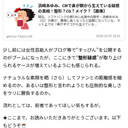
浜崎あゆみ、CMで鼻が額から生えている疑惑
の真相！整形？CG？メイク？【画像】
現在、ソフトバンクの新CMに出演中の歌手・浜崎あゆみ
（32）の鼻が、異様に高くなったと話題になっている。 ネ
ット上では「鼻がオデコから生えている...
2010-10-07 10:51
geinou-7days.net
少し前には女性芸能人がブログ等で“すっぴん”を公開する
のがブームになったが、ここにきて“
整形疑惑
”が取り上げ
られるケースが増えているようにも感じられる。
ナチュラルな素顔を晒（さら）してファンとの距離感を縮
めるのか、あるいは整形と言われようとも圧倒的な美しさ
をウリに勝負するのか。
流れとしては、前者であってほしい気もするが。
★ここまで、お読みいただきありがとうございます。以下
もどうぞ