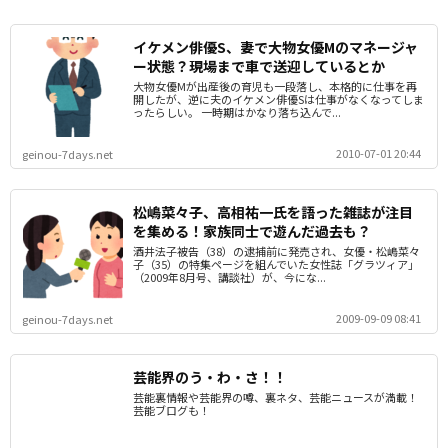
イケメン俳優S、妻で大物女優Mのマネージャ
ー状態？現場まで車で送迎しているとか
大物女優Mが出産後の育児も一段落し、本格的に仕事を再
開したが、逆に夫のイケメン俳優Sは仕事がなくなってしま
ったらしい。 一時期はかなり落ち込んで...
2010-07-01 20:44
geinou-7days.net
松嶋菜々子、高相祐一氏を語った雑誌が注目
を集める！家族同士で遊んだ過去も？
酒井法子被告（38）の逮捕前に発売され、女優・松嶋菜々
子（35）の特集ページを組んでいた女性誌「グラツィア」
（2009年8月号、講談社）が、今にな...
2009-09-09 08:41
geinou-7days.net
芸能界のう・わ・さ！！
芸能裏情報や芸能界の噂、裏ネタ、芸能ニュースが満載！
芸能ブログも！