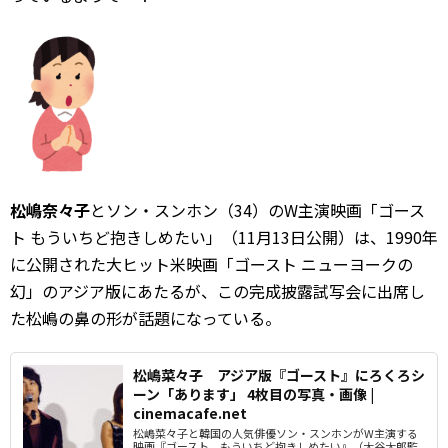
松嶋奈々子
とソン・スンホン（34）のW主演映画「ゴース
ト もういちど抱きしめたい」（11月13日公開）は、1990年
に公開された大ヒット米映画「ゴースト ニューヨークの
幻」のアジア版にあたるが、この完成披露試写会に出席し
た松嶋の鼻の形が話題になっている。
松嶋菜々子 アジア版『ゴースト』にろくろシ
ーン「あります」 4枚目の写真・画像 |
cinemacafe.net
松嶋菜々子と韓国の人気俳優ソン・スンホンがW主演する
映画『ゴースト もういちど抱きしめたい』（大谷太郎監