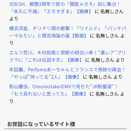
元BiSH、解散3周年で夜の「銀座メガネ」前に集合！
「永久に不滅」「エモすぎる」【画像】
に
名無しさん
より
横浜流星、チリチリ頭の衝撃！「ワイルド」「パンチパ
ーマみたい」と賛否両論の嵐【動画】
に
名無しさん
よ
り
エルフ荒川、木村拓哉と禁断の相合い傘！“激レア”プリ
クラに「これは伝説すぎ」【画像】
に
名無しさん
より
本田翼、Perfumeあ～ちゃんとフランスで奇跡の再会！
「やっぱ“持ってる”2人」【画像】
に
名無しさん
より
影山優佳、OmoinotakeのMVで見せた“JK制服姿”！
「もう見れないと思ってた」【画像】
に
名無しさん
よ
り
お世話になっているサイト様