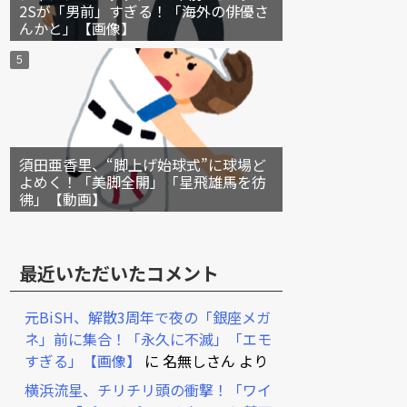
2Sが「男前」すぎる！「海外の俳優さ
んかと」【画像】
須田亜香里、“脚上げ始球式”に球場ど
よめく！「美脚全開」「星飛雄馬を彷
彿」【動画】
最近いただいたコメント
元BiSH、解散3周年で夜の「銀座メガ
ネ」前に集合！「永久に不滅」「エモ
すぎる」【画像】
に
名無しさん
より
横浜流星、チリチリ頭の衝撃！「ワイ