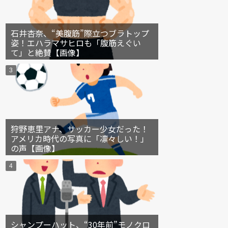
石井杏奈、“美腹筋”際立つブラトップ
姿！エハラマサヒロも「腹筋えぐい
て」と絶賛【画像】
狩野恵里アナ、サッカー少女だった！
アメリカ時代の写真に「凛々しい！」
の声【画像】
シャンプーハット、“30年前”モノクロ