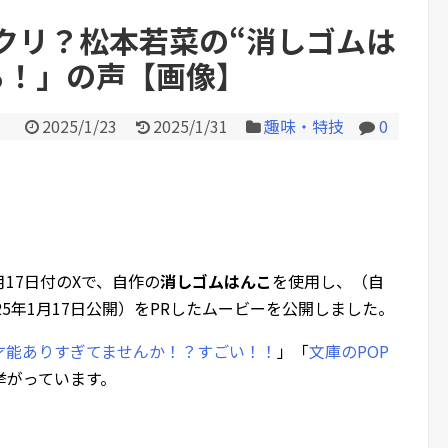
クリ？松本若菜の“消しゴムは
る！」の声【画像】
Powered by livedoor 相互RS
2025/1/23
2025/1/31
趣味・特技
0
1月17日付のXで、自作の
消しゴムはんこ
を使用し、（自
5年1月17日公開）をPRしたムービーを公開しました。
才能ありすぎてませんか！？すごい！！
」「
文庫のPOP
挙がっています。