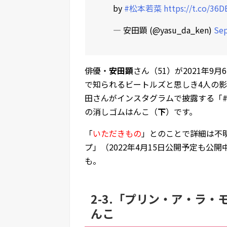
by
#松本若菜
https://t.co/36
— 安田顕 (@yasu_da_ken)
Sep
俳優・
安田顕
さん（51）が2021年
で知られるビートルズと思しき4人の影と
田さんがインスタグラムで披露する「
の消しゴムはんこ（
下
）です。
「
いただきもの
」とのことで詳細は不
プ」（2022年4月15日公開予定も
も。
2-3.「プリン・ア・ラ
んこ