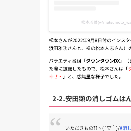
松本若菜(@matsumoto_
松本さんが2022年9月8日付のインス
浜田雅功さんと、裸の松本人志さん）
バラエティ番組「
ダウンタウンDX
」（
た際に披露したもので、松本さんは「
幸せ…
」と、感無量な様子でした。
2-2.安田顕の消しゴムは
いただきもの??ヽ(´▽｀)/
#消