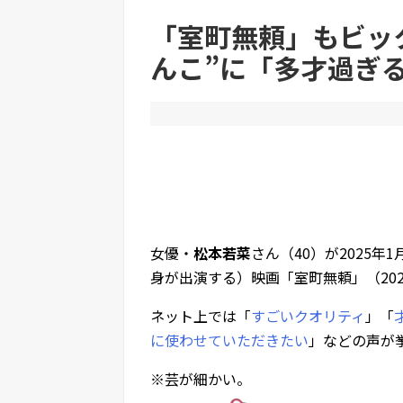
「室町無頼」もビッ
Powered by livedoor 相互RSS
んこ”に「多才過ぎ
女優・
松本若菜
さん（40）が2025年
身が出演する）映画「室町無頼」（202
ネット上では「
すごいクオリティ
」「
に使わせていただきたい
」などの声が
※芸が細かい。