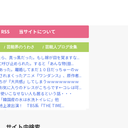
RSS
当サイトについて
芸能界のうわさ
芸能人ブログ全集
/
/
ら、真っ黒だった。もし嫁が目を覚ますな...
呼び止められた。すると「あんな物(昼...
あった。離婚してまだ１０日だっちゅーのｗ
れまくったアニメ『ワンダンス』、原作者...
ちが『大共感』してしまうｗｗｗｗｗｗｗｗ
気に入りのドレスがこちらです←コレは可...
を使いこなせない人も居るという話・・・
「韓国産の水は水洗トイレに」他
出演！ TBS系『THE TIME...
爆発』してしまう！！！！！！
、『地獄』に逆戻りしてしまう・・・・・
ジャンプ』 発行部数が初の100万部...
サイト内検索