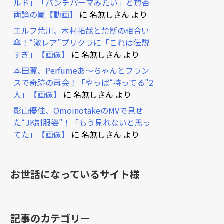
ルド」「パンチパーマみたい」と賛否
両論の嵐【動画】
に
名無しさん
より
エルフ荒川、木村拓哉と禁断の相合い
傘！“激レア”プリクラに「これは伝説
すぎ」【画像】
に
名無しさん
より
本田翼、Perfumeあ～ちゃんとフラン
スで奇跡の再会！「やっぱ“持ってる”2
人」【画像】
に
名無しさん
より
影山優佳、OmoinotakeのMVで見せ
た“JK制服姿”！「もう見れないと思っ
てた」【画像】
に
名無しさん
より
お世話になっているサイト様
記事のカテゴリー