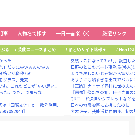
記事
人物名で探す
一日一音楽（X）
厳選リンク
ーぷる
芸能ニュースまとめ
まとめサイト速報＋
/
/
/
Hao123
かった
突然レスになって3ヶ月。調査した
れ」だったｗｗｗｗｗｗｗ
旦那のとこのパート事務員(美人)に
る怖い話傑作7選
よりを戻したいと元嫁から電話が
るグラス」発売
あまりにも酷すぎる出来でバカにさ
。これのどこが“いい思い...
【正論】ナイナイ岡村に世の夫た
った。でも、つまらな...
【画像】俺たちの姫、佳子さまのお
QRコード決済やタブレットなど
は「国際交流」か「政治利用...
日本の地震被害に支援したのに…
07092044】
広末涼子、芸能活動再開後、初の地上波
逆戻りしてしまう・・・・・他
【悲報】愛煙家の岸谷蘭丸、『大
【悲報】元フジテレビ渡邊渚さん
技
かつて650万部を誇った『週刊少年