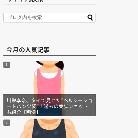
S
今月の人気記事
川栄李奈、タイで見せた“ヘルシーショ
ートパンツ姿”！過去の美脚ショット
も紹介【画像】