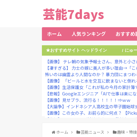
芸能7days
ホーム
人気ランキング
おすすめ
★おすすめサイト ヘッドライン
にゅ
/
【画像】 テレ朝の気象予報士さん、意外と小さ
【凄すぎる】 力士の嫁に美人が多い理由→「こ
怖いのは幽霊より人間なのか？ 暴力団にまつわ
【画像】 「ビールと水を交互に飲まないと倒れ
【画像】生活保護女「これが私の今月の家計簿です
【悲報】Googleエンジニア「AIで仕事は楽にな
【画像】見せブラ、流行る！！！！！⇒ｗｗ
【大論争】インドネシア人高校生の甲子園始球式
【画像】この女の子、お前ら的に何点？ 【Pickup
【悲報】元フジテレビ渡邊渚さん、『地獄』に
ホーム
芸能ニュース
趣味・特