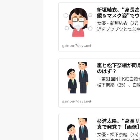
新垣結衣、“身長
鏡＆マスク姿”で
女優・新垣結衣（27
近をブツブツとつぶや
geinou-7days.net
嵐と松下奈緒が同
のはず？
「第61回NHK紅白歌
松下奈緒（25）、白組
geinou-7days.net
杉浦太陽、“身長
真で発覚？【画像
女優・松下奈緒（25