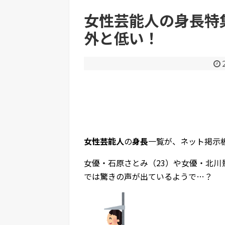
大谷翔平、今季初の1試合2HR 25号先頭弾＆26
女性芸能人の身長特集
外と低い！
Powered by livedoor 相互RSS
女性芸能人
の
身長
一覧が、ネット掲示
女優・石原さとみ（23）や女優・北川
では驚きの声が出ているようで…？