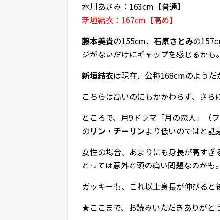
水川あさみ：163cm【普通】
新垣結衣：167cm【高め】
藤本美貴
の155cm、
石原さとみ
の157
ジがないだけにギャップを感じるかも
新垣結衣
は現在、公称168cmのよう
こちらは高いのにもかかわらず、さら
ところで、月9ドラマ「月の恋人」（フ
の
リン・チーリン
より低いのではと話
女性の場合、あまりにも身長が高すぎ
とっては意外と頭の痛い問題なのかも
ガッキーも、これ以上身長が伸びると
★ここまで、お読みいただきありがと