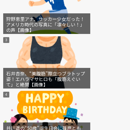
狩野恵里アナ、サッカー少女だった！
アメリカ時代の写真に「凛々しい！」
の声【画像】
石井杏奈、“美腹筋”際立つブラトップ
姿！エハラマサヒロも「腹筋えぐい
て」と絶賛【画像】
井川遥の“50歳”誕生日会に篠原とも