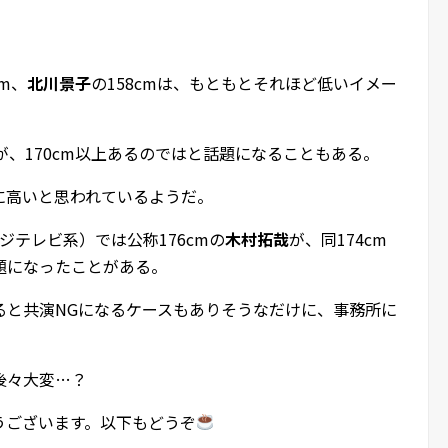
cm、
北川景子
の158cmは、もともとそれほど低いイメー
。
だが、170cm以上あるのではと話題になることもある。
に高いと思われているようだ。
ジテレビ系）では公称176cmの
木村拓哉
が、同174cm
題になったことがある。
ると共演NGになるケースもありそうなだけに、事務所に
。
後々大変…？
うございます。以下もどうぞ