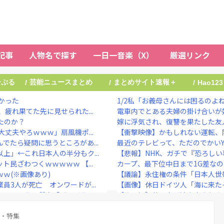
記事
人物名で探す
一日一音楽（X）
厳選リンク
ーぷる
芸能ニュースまとめ
まとめサイト速報＋
/
/
/
Hao123
かった
1/2私「お義母さんには困るのよね
疲れ果てた先に見せられた...
電車内でとある夫婦の掛け合いが妙
たのか？
嫁に浮気され、復讐を果たした友人
丈夫やろｗｗｗ」扇風機ポ...
【衝撃映像】かもしれない運転、
でたら疑問に思うところがあ...
最近のテレビって、ただのでかいY
上」←これ日本人の半分もク...
【悲報】NHK、ガチで『恐ろし
民ざわつくｗｗｗｗｗ 【...
カープ、最下位中日まで1G差なの
ｗｗ(※画像あり)
【議論】永住権の条件「日本人世帯
3人が死亡 オンワードが...
【画像】休日ドイツ人「海に来た
アニメ化に懸念「グッズ化と...
【修羅場】落語家が清水良太郎さん
流した涙に「絶対失敗できな...
】菊地亜美、マレーシアとの2拠点
理由』、ガチでヤバイ・・・...
グ・特集
川口春奈と日本代表・板倉滉が授か