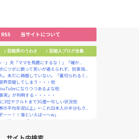
RSS
当サイトについて
芸能界のうわさ
芸能人ブログ全集
/
/
…」夫「ママを馬鹿にするな！」「確か...
にツボに嵌って笑いが堪えられず、別車両...
。未だに再婚していない。「裏切られるく...
限界突破してしまう・・・他
ouTubeになりつつあるよな他
い事実』が判明する・・・・・
に3位ヤクルトまで3G差←珍しい状況他
の平均年収以上」←これ日本人の半分もク...
ぞーー！！海といえば～～w」
を恨んでる『理由』、ガチでヤバイ・・・...
生活を始めると報告「自分の中で“今しか...
り婚、かつてはキングカズ＆ゴン中山も…...
サイト内検索