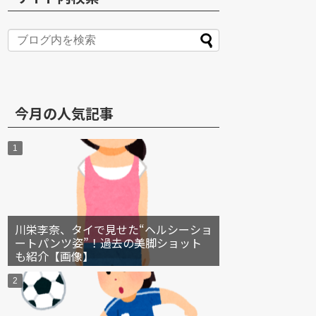
S
今月の人気記事
川栄李奈、タイで見せた“ヘルシーショ
ートパンツ姿”！過去の美脚ショット
も紹介【画像】