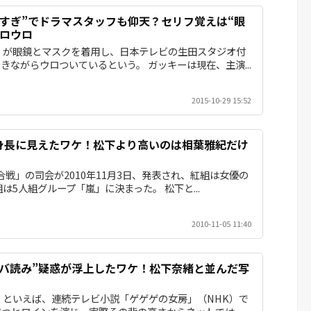
高すぎ”でドラマスタッフも仰天？セリフ覚えは“眼
ウロウロ
）が眼鏡とマスクを着用し、日本テレビの生田スタジオ付
きながらウロついているという。 ガッキーは現在、主演...
2015-10-29 15:52
身長に見えたワケ！松下より高いのは相葉雅紀だけ
合戦」の司会が2010年11月3日、発表され、紅組は女優の
は5人組グループ「嵐」に決まった。 松下と...
2010-11-05 11:40
サバ読み”疑惑が浮上したワケ！松下奈緒と並んだ写
】
）といえば、連続テレビ小説「ゲゲゲの女房」（NHK）で