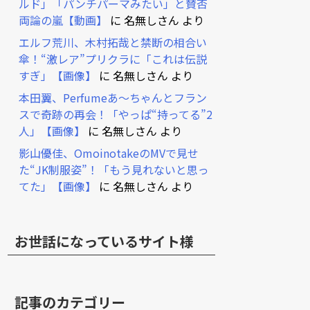
ルド」「パンチパーマみたい」と賛否
両論の嵐【動画】
に
名無しさん
より
エルフ荒川、木村拓哉と禁断の相合い
傘！“激レア”プリクラに「これは伝説
すぎ」【画像】
に
名無しさん
より
本田翼、Perfumeあ～ちゃんとフラン
スで奇跡の再会！「やっぱ“持ってる”2
人」【画像】
に
名無しさん
より
影山優佳、OmoinotakeのMVで見せ
た“JK制服姿”！「もう見れないと思っ
てた」【画像】
に
名無しさん
より
お世話になっているサイト様
記事のカテゴリー