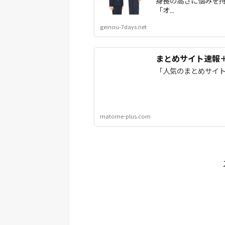
身長の高さに悩みを
「オ...
geinou-7days.net
まとめサイト速報
「人気のまとめサイ
matome-plus.com