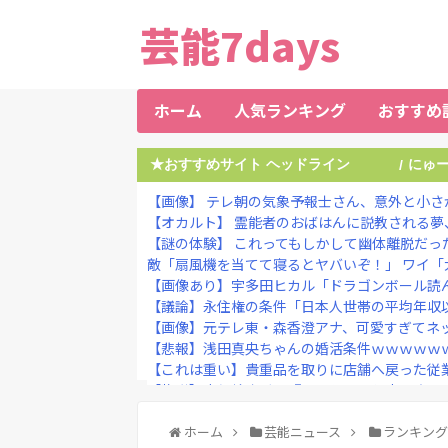
芸能7days
ホーム
人気ランキング
おすすめ
★おすすめサイト ヘッドライン
にゅ
/
【画像】 テレ朝の気象予報士さん、意外と小さ
【オカルト】 霊能者のおばはんに説教される夢、
【謎の体験】 これってもしかして幽体離脱だっ
敵「扇風機を当てて寝るとヤバいぞ！」 ワイ「大
【画像あり】宇多田ヒカル「ドラゴンボール読ん
【議論】永住権の条件「日本人世帯の平均年収以
【画像】元テレ東・森香澄アナ、可愛すぎてネット
【悲報】浅田真央ちゃんの婚活条件ｗｗｗｗｗ
【これは重い】貴重品を取りに店舗へ戻った従業員
【物議】高須幹弥氏、『みいちゃんと山田さん』
【朗報】甲子園に女性審判が仲間入り→初出場で
【修羅場】落語家が清水良太郎さんを恨んでる『
ホーム
芸能ニュース
ランキン