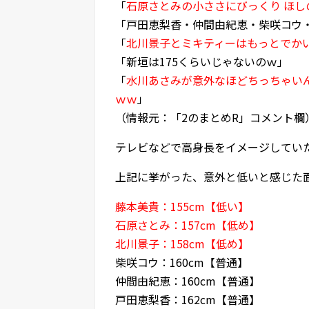
「
石原さとみの小ささにびっくり ほし
「戸田恵梨香・仲間由紀恵・柴咲コウ・
「
北川景子とミキティーはもっとでかい
「新垣は175くらいじゃないのｗ」
「
水川あさみが意外なほどちっちゃい
ｗｗ
」
（情報元：「2のまとめR」コメント欄
テレビなどで高身長をイメージしてい
上記に挙がった、意外と低いと感じた
藤本美貴：155cm【低い】
石原さとみ：157cm【低め】
北川景子：158cm【低め】
柴咲コウ：160cm【普通】
仲間由紀恵：160cm【普通】
戸田恵梨香：162cm【普通】