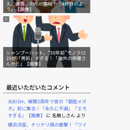
え、優香、のんが集結！「4姉妹のよ
う」【画像】
シャンプーハット、“30年前”モノクロ
2Sが「男前」すぎる！「海外の俳優さ
んかと」【画像】
最近いただいたコメント
元BiSH、解散3周年で夜の「銀座メガ
ネ」前に集合！「永久に不滅」「エモ
すぎる」【画像】
に
名無しさん
より
横浜流星、チリチリ頭の衝撃！「ワイ