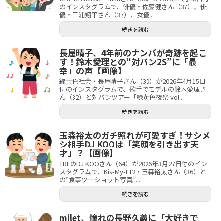
のインスタグラムで、俳優・佐藤健さん（37）、俳
優・三浦翔平さん（37）、女優...
続きを読む
長屋晴子、4年前のナンパが奇跡を起こ
す！鈴木愛理との“対バン2S”に「最
幸」の声【画像】
緑黄色社会・長屋晴子さん（30）が2026年4月15日
付のインスタグラムで、歌手でモデルの鈴木愛理さ
ん（32）と対バンツアー「緑黄色夜祭 vol....
続きを読む
玉森裕太のガチ照れが可愛すぎ！サシメ
シ相手DJ KOOは「笑顔を引き出す天
才」？【画像】
TRFのDJ KOOさん（64）が2026年3月27日付のイン
スタグラムで、Kis-My-Ft2・玉森裕太さん（36）と
の“食事ツーショット写真”...
続きを読む
milet、憧れの長野久義に「大好きで