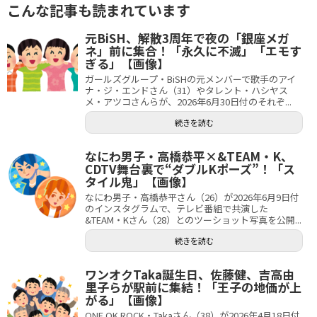
こんな記事も読まれています
元BiSH、解散3周年で夜の「銀座メガ
ネ」前に集合！「永久に不滅」「エモす
ぎる」【画像】
ガールズグループ・BiSHの元メンバーで歌手のアイ
ナ・ジ・エンドさん（31）やタレント・ハシヤス
メ・アツコさんらが、2026年6月30日付のそれぞ...
続きを読む
なにわ男子・高橋恭平×&TEAM・K、
CDTV舞台裏で“ダブルKポーズ”！「ス
タイル鬼」【画像】
なにわ男子・高橋恭平さん（26）が2026年6月9日付
のインスタグラムで、テレビ番組で共演した
&TEAM・Kさん（28）とのツーショット写真を公開...
続きを読む
ワンオクTaka誕生日、佐藤健、吉高由
里子らが駅前に集結！「王子の地価が上
がる」【画像】
ONE OK ROCK・Takaさん（38）が2026年4月18日付