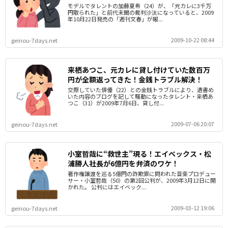
モデルでタレントの加藤夏希（24）が、「元カレに3千万
円取られた」と前代未聞の裁判沙汰になっていると、2009
年10月22日発売の「週刊文春」が報...
2009-10-22 08:44
geinou-7days.net
来栖あつこ、元カレに貸し付けていた数百万
円が全額返ってきた！金銭トラブル解決！
交際していた俳優（22）との金銭トラブルにより、遺書め
いた内容のブログを記して騒動になったタレント・来栖あ
つこ（31）が2009年7月6日、貸し付...
2009-07-06 20:07
geinou-7days.net
小室哲哉に“救世主”現る！エイベックス・松
浦勝人社長が6億円を弁済のワケ！
著作権譲渡を巡る5億円の詐欺罪に問われた音楽プロデュー
サー・小室哲哉（50）の第2回公判が、2009年3月12日に開
かれた。 公判にはエイベック...
2009-03-12 19:06
geinou-7days.net