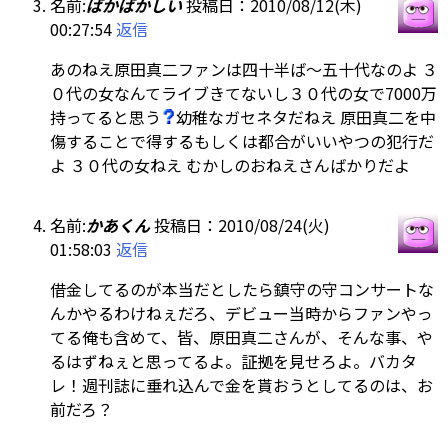
名前:
ばかばかしい
投稿日：2010/08/12(木)
00:27:54
返信
あのねえ原田真二ファンは四十半ば～五十代なのよ ３
０代の女なんてライブきてないし３０代の女で7000万
持ってると思う
幼稚なガセネタだねえ 原田真二を中
傷することで得するもしくは都合がいいやつの犯行だ
よ ３０代の女ねえ むかしのおねえさんばかりだよ
名前:
かあくん
投稿日：2010/08/24(火)
01:58:03
返信
借金してるのが本当だとしたら鎮守の守コンサートな
んかやるわけねぇだろ、デビュー当時からファンやっ
てる俺も含めて、皆、原田真二さんが、そんな事、や
るはずねぇと思ってるよ。証拠を見せろよ。バカタ
レ！週刊誌に垂れ込んで金を貰おうとしてるのは、お
前だろ？