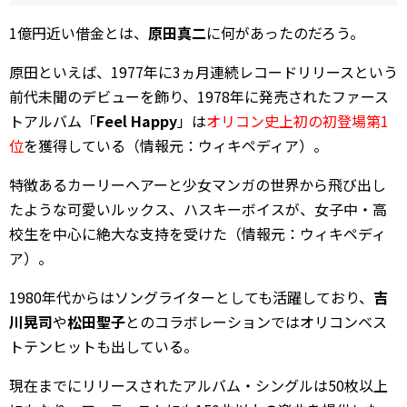
1億円近い借金とは、
原田真二
に何があったのだろう。
原田といえば、1977年に3ヵ月連続レコードリリースという
前代未聞のデビューを飾り、1978年に発売されたファース
トアルバム「
Feel Happy
」は
オリコン史上初の初登場第1
位
を獲得している（情報元：ウィキペディア）。
特徴あるカーリーヘアーと少女マンガの世界から飛び出し
たような可愛いルックス、ハスキーボイスが、女子中・高
校生を中心に絶大な支持を受けた（情報元：ウィキペディ
ア）。
1980年代からはソングライターとしても活躍しており、
吉
川晃司
や
松田聖子
とのコラボレーションではオリコンベス
トテンヒットも出している。
現在までにリリースされたアルバム・シングルは50枚以上