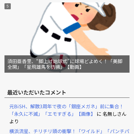
須田亜香里、“脚上げ始球式”に球場どよめく！「美脚
全開」「星飛雄馬を彷彿」【動画】
最近いただいたコメント
元BiSH、解散3周年で夜の「銀座メガネ」前に集合！
「永久に不滅」「エモすぎる」【画像】
に
名無しさん
より
横浜流星、チリチリ頭の衝撃！「ワイルド」「パンチパ