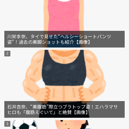
川栄李奈、タイで見せた“ヘルシーショートパンツ
姿”！過去の美脚ショットも紹介【画像】
石井杏奈、“美腹筋”際立つブラトップ姿！エハラマサ
ヒロも「腹筋えぐいて」と絶賛【画像】