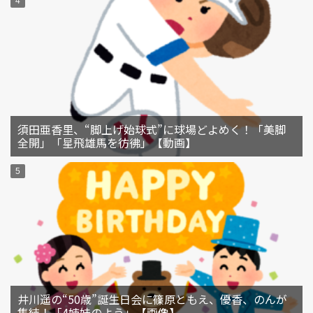
須田亜香里、“脚上げ始球式”に球場どよめく！「美脚
全開」「星飛雄馬を彷彿」【動画】
井川遥の“50歳”誕生日会に篠原ともえ、優香、のんが
集結！「4姉妹のよう」【画像】