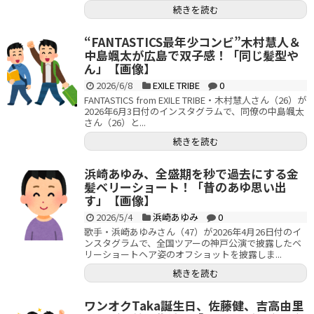
続きを読む
“FANTASTICS最年少コンビ”木村慧人＆
中島颯太が広島で双子感！「同じ髪型や
ん」【画像】
2026/6/8
EXILE TRIBE
0
FANTASTICS from EXILE TRIBE・木村慧人さん（26）が
2026年6月3日付のインスタグラムで、同僚の中島颯太
さん（26）と...
続きを読む
浜崎あゆみ、全盛期を秒で過去にする金
髪ベリーショート！「昔のあゆ思い出
す」【画像】
2026/5/4
浜崎あゆみ
0
歌手・浜崎あゆみさん（47）が2026年4月26日付のイ
ンスタグラムで、全国ツアーの神戸公演で披露したベ
リーショートヘア姿のオフショットを披露しま...
続きを読む
ワンオクTaka誕生日、佐藤健、吉高由里