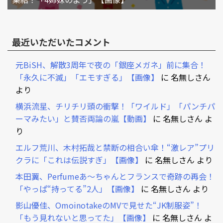
最近いただいたコメント
元BiSH、解散3周年で夜の「銀座メガネ」前に集合！
「永久に不滅」「エモすぎる」【画像】
に
名無しさん
より
横浜流星、チリチリ頭の衝撃！「ワイルド」「パンチパ
ーマみたい」と賛否両論の嵐【動画】
に
名無しさん
よ
り
エルフ荒川、木村拓哉と禁断の相合い傘！“激レア”プリ
クラに「これは伝説すぎ」【画像】
に
名無しさん
より
本田翼、Perfumeあ～ちゃんとフランスで奇跡の再会！
「やっぱ“持ってる”2人」【画像】
に
名無しさん
より
影山優佳、OmoinotakeのMVで見せた“JK制服姿”！
「もう見れないと思ってた」【画像】
に
名無しさん
よ