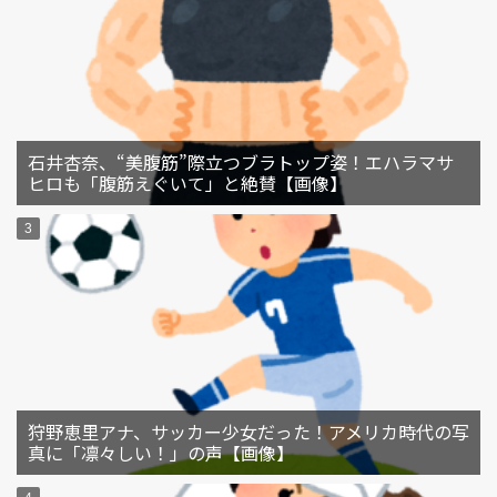
石井杏奈、“美腹筋”際立つブラトップ姿！エハラマサ
ヒロも「腹筋えぐいて」と絶賛【画像】
狩野恵里アナ、サッカー少女だった！アメリカ時代の写
真に「凛々しい！」の声【画像】