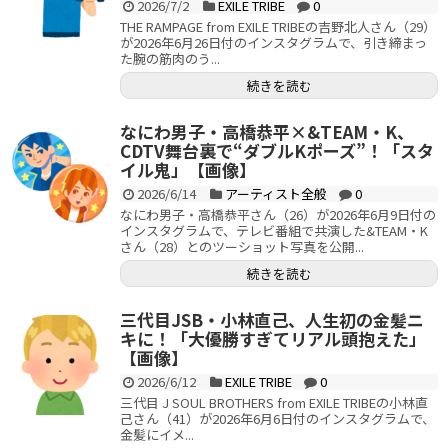
2026/7/2
EXILE TRIBE
0
THE RAMPAGE from EXILE TRIBEの吉野北人さん（29）
が2026年6月26日付のインスタグラムで、引き締まっ
た腕の筋肉のう...
続きを読む
なにわ男子・高橋恭平×&TEAM・K、
CDTV舞台裏で“ダブルKポーズ”！「スタ
イル鬼」【画像】
2026/6/14
アーティスト全般
0
なにわ男子・高橋恭平さん（26）が2026年6月9日付の
インスタグラムで、テレビ番組で共演した&TEAM・K
さん（28）とのツーショット写真を公開...
続きを読む
三代目JSB・小林直己、人生初の金髪ニ
キに！「大優勝すぎてリアル頭抱えた」
【画像】
2026/6/12
EXILE TRIBE
0
三代目 J SOUL BROTHERS from EXILE TRIBEの小林直
己さん（41）が2026年6月6日付のインスタグラムで、
金髪にイメ...