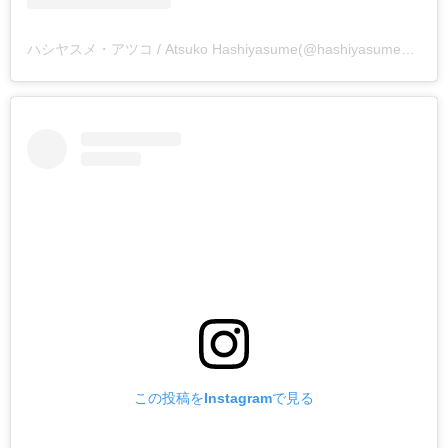
ハシヤスメ・アツコ / Atsuko Hashiyasume(@hashiyasume_atsuko84)がシェアした投稿
この投稿をInstagramで見る