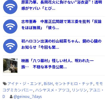
原菜乃華、長岡花火に負けない“浴衣姿”！透明
感がヤバい「とび...
古市憲寿 中居正広問題で第三委を批判「反論
をほぼ無視」「彼ら...
初ハロコン出演の杉山結菜ちゃん、鋼の心臓の
お知らせ「今回も緊...
映画「八つ墓村」怪しい村人、呪われた一
族… 不穏な本予告公開...
アイナ・ジ・エンド
,
BiSH
,
セントチヒロ・チッチ
,
モモ
コグミカンパニー
,
ハシヤスメ・アツコ
,
リンリン
,
アユニ・
D
@geinou_7days