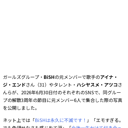
ガールズグループ・
BiSH
の元メンバーで歌手の
アイナ・
ジ・エンド
さん（31）やタレント・
ハシヤスメ・アツコ
さ
んらが、2026年6月30日付のそれぞれのSNSで、同グルー
プの解散3周年の節目に元メンバー6人で集合した際の写真
を公開しました。
ネット上では「
BiSHは永久に不滅です！
」「エモすぎる。
でも色褪せなさも感じれて涙」「
今後一生かけて付き合っ