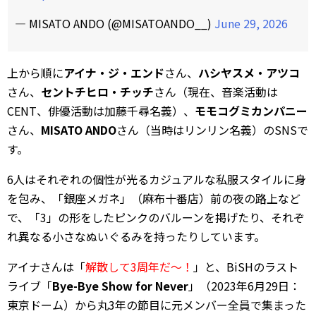
— MISATO ANDO (@MISATOANDO__)
June 29, 2026
上から順に
アイナ・ジ・エンド
さん、
ハシヤスメ・アツコ
さん、
セントチヒロ・チッチ
さん（現在、音楽活動は
CENT、俳優活動は加藤千尋名義）、
モモコグミカンパニー
さん、
MISATO ANDO
さん（当時はリンリン名義）のSNSで
す。
6人はそれぞれの個性が光るカジュアルな私服スタイルに身
を包み、「銀座メガネ」（麻布十番店）前の夜の路上など
で、「3」の形をしたピンクのバルーンを掲げたり、それぞ
れ異なる小さなぬいぐるみを持ったりしています。
アイナさんは「
解散して3周年だ～！
」と、BiSHのラスト
ライブ「
Bye-Bye Show for Never
」（2023年6月29日：
東京ドーム）から丸3年の節目に元メンバー全員で集まった