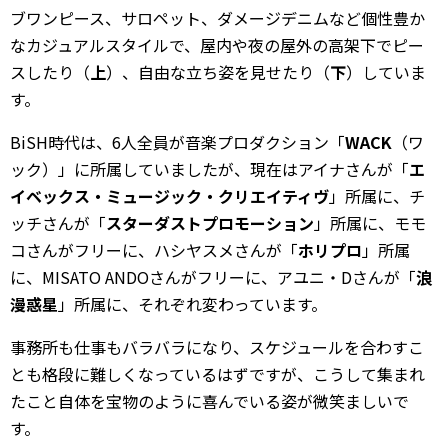
ブワンピース、サロペット、ダメージデニムなど個性豊か
なカジュアルスタイルで、屋内や夜の屋外の高架下でピー
スしたり（
上
）、自由な立ち姿を見せたり（
下
）していま
す。
BiSH時代は、6人全員が音楽プロダクション「
WACK
（ワ
ック）」に所属していましたが、現在はアイナさんが「
エ
イベックス・ミュージック・クリエイティヴ
」所属に、チ
ッチさんが「
スターダストプロモーション
」所属に、モモ
コさんがフリーに、ハシヤスメさんが「
ホリプロ
」所属
に、MISATO ANDOさんがフリーに、アユニ・Dさんが「
浪
漫惑星
」所属に、それぞれ変わっています。
事務所も仕事もバラバラになり、スケジュールを合わすこ
とも格段に難しくなっているはずですが、こうして集まれ
たこと自体を宝物のように喜んでいる姿が微笑ましいで
す。