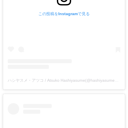
この投稿をInstagramで見る
ハシヤスメ・アツコ / Atsuko Hashiyasume(@hashiyasume_atsuko84)がシェアした投稿