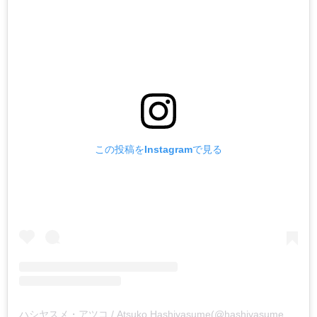
この投稿をInstagramで見る
ハシヤスメ・アツコ / Atsuko Hashiyasume(@hashiyasume_atsuko84)がシェアした投稿