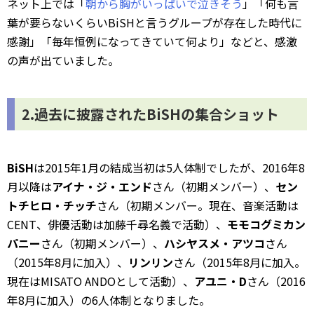
ネット上では「
朝から胸がいっぱいで泣きそう
」「何も言
葉が要らないくらいBiSHと言うグループが存在した時代に
感謝」「毎年恒例になってきていて何より」などと、感激
の声が出ていました。
2.過去に披露されたBiSHの集合ショット
BiSH
は2015年1月の結成当初は5人体制でしたが、2016年8
月以降は
アイナ・ジ・エンド
さん（初期メンバー）、
セン
トチヒロ・チッチ
さん（初期メンバー。現在、音楽活動は
CENT、俳優活動は加藤千尋名義で活動）、
モモコグミカン
パニー
さん（初期メンバー）、
ハシヤスメ・アツコ
さん
（2015年8月に加入）、
リンリン
さん（2015年8月に加入。
現在はMISATO ANDOとして活動）、
アユニ・D
さん（2016
年8月に加入）の6人体制となりました。