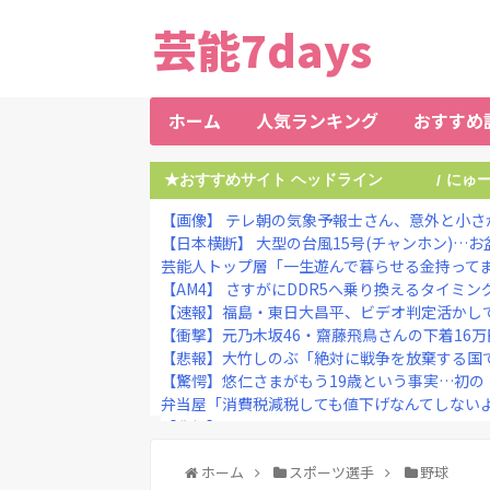
芸能7days
ホーム
人気ランキング
おすすめ
★おすすめサイト ヘッドライン
にゅ
/
【画像】 テレ朝の気象予報士さん、意外と小さ
【日本横断】 大型の台風15号(チャンホン)…お
芸能人トップ層「一生遊んで暮らせる金持ってます
【AM4】 さすがにDDR5へ乗り換えるタイミ
【速報】福島・東日大昌平、ビデオ判定活かして甲
【衝撃】元乃木坂46・齋藤飛鳥さんの下着16万円
【悲報】大竹しのぶ「絶対に戦争を放棄する国であ
【驚愕】悠仁さまがもう19歳という事実…初の「
弁当屋「消費税減税しても値下げなんてしない
【悲報】コカコーラ240円、ジョージ180円、
【動画】男子が「最初に目がいく子＝無意識に一
ホーム
スポーツ選手
野球