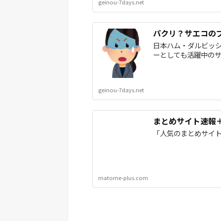
geinou-7days.net
パクリ？サエコの
日本ハム・ダルビッシュ
ーとしても活躍中のサ
geinou-7days.net
まとめサイト速報
「人気のまとめサイ
matome-plus.com