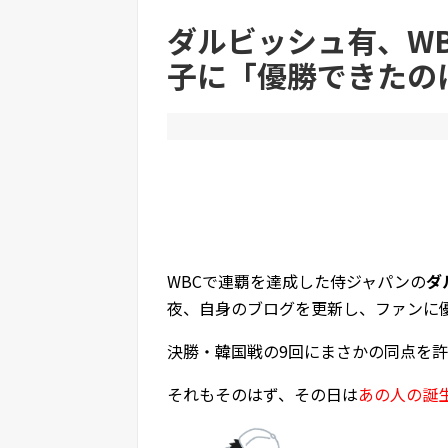
ダルビッシュ有、W
子に「優勝できたの
Powered by livedoor 相互RSS
WBCで連覇を達成した侍ジャパンの
ダ
夜、自身のブログを更新し、ファンに
決勝・韓国戦の9回にまさかの同点を
それもそのはず、その日は
あの人の誕