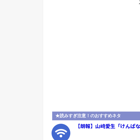
★読みすぎ注意！のおすすめネタ
【朗報】山﨑愛生「けんぱ