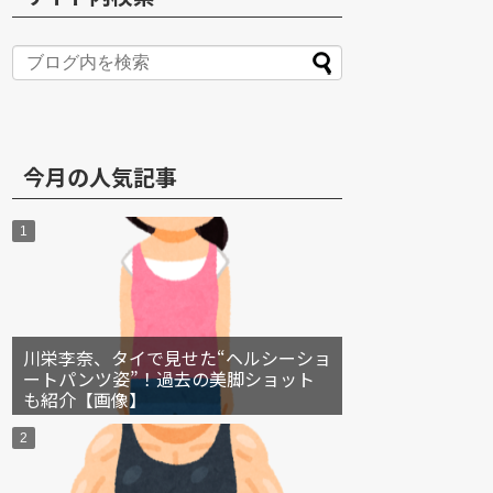
S
今月の人気記事
川栄李奈、タイで見せた“ヘルシーショ
ートパンツ姿”！過去の美脚ショット
も紹介【画像】