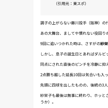
（引用元：東スポ）
調子の上がらない藤川投手（阪神）の
あの大舞台、ましてや慣れない役回り
9回に追いつかれた時は、さすがの
紗栄
しかし、息子の誕生日とあればダルビ
同点にされた直後のピンチを冷静に抑
2点勝ち越した延長10回は気合いも入
先頭に四球を出したものの、後続の3
紗栄子も最後は無事に終わり、ホッと
うか）。