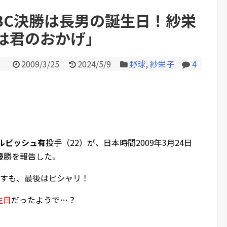
BC決勝は長男の誕生日！紗栄
は君のおかげ」
Powered by livedoor 相互RS
2009/3/25
2024/5/9
野球
,
紗栄子
4
ルビッシュ有
投手（22）が、日本時間2009年3月24日
優勝を報告した。
許すも、最後はピシャリ！
生日
だったようで…？