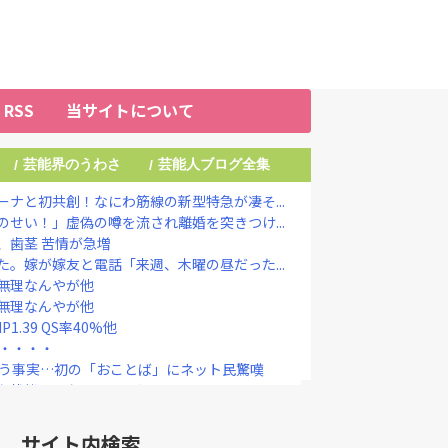
RSS
当サイトについて
芸能界のうわさ
芸能人ブログ全集
/
/
ナと初共創！なにわ筋線の新型特急が凄そ...
せい！」虚偽の噂を流され離婚を突きつけ...
、歯茎 苦情が急増
。嫁が嫁友と電話「来週、木曜の昼だった...
無理なんやが他
無理なんやが他
P1.39 QS率40%他
・・・・・
いう事実…初の「おことば」にネット民驚嘆
な状態』になってしまう・・・・
｣が始まった…10代後半～20代の...
結成巡る“ブチギレ”投稿を謝罪「配慮に...
サイト内検索