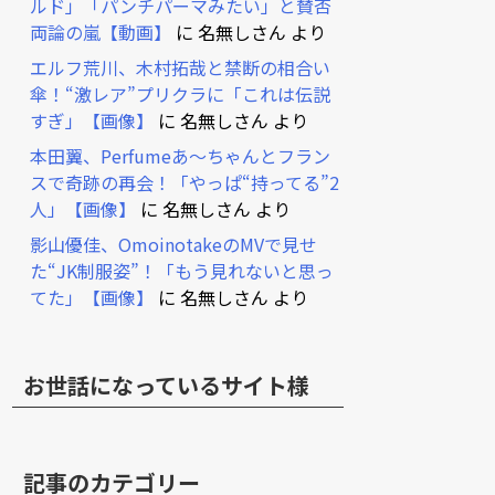
ルド」「パンチパーマみたい」と賛否
両論の嵐【動画】
に
名無しさん
より
エルフ荒川、木村拓哉と禁断の相合い
傘！“激レア”プリクラに「これは伝説
すぎ」【画像】
に
名無しさん
より
本田翼、Perfumeあ～ちゃんとフラン
スで奇跡の再会！「やっぱ“持ってる”2
人」【画像】
に
名無しさん
より
影山優佳、OmoinotakeのMVで見せ
た“JK制服姿”！「もう見れないと思っ
てた」【画像】
に
名無しさん
より
お世話になっているサイト様
記事のカテゴリー