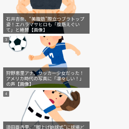
石井杏奈、“美腹筋”際立つブラトップ
姿！エハラマサヒロも「腹筋えぐい
て」と絶賛【画像】
狩野恵里アナ、サッカー少女だった！
アメリカ時代の写真に「凛々しい！」
の声【画像】
須田亜香里、“脚上げ始球式”に球場ど