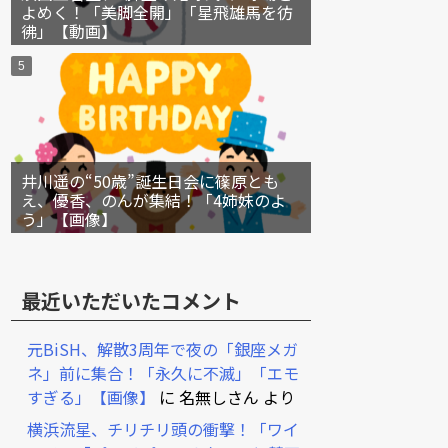
よめく！「美脚全開」「星飛雄馬を彷
彿」【動画】
井川遥の“50歳”誕生日会に篠原とも
え、優香、のんが集結！「4姉妹のよ
う」【画像】
最近いただいたコメント
元BiSH、解散3周年で夜の「銀座メガ
ネ」前に集合！「永久に不滅」「エモ
すぎる」【画像】
に
名無しさん
より
横浜流星、チリチリ頭の衝撃！「ワイ