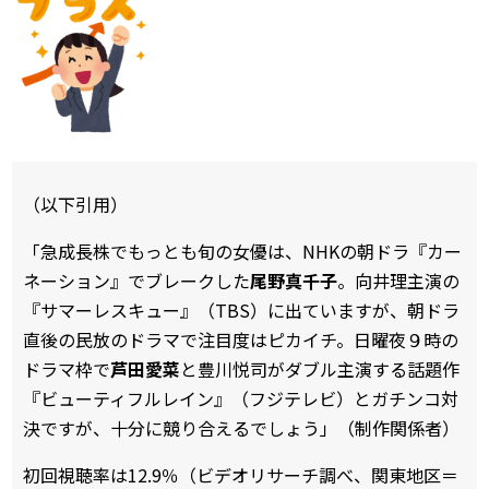
（以下引用）
「急成長株でもっとも旬の女優は、NHKの朝ドラ『カー
ネーション』でブレークした
尾野真千子
。向井理主演の
『サマーレスキュー』（TBS）に出ていますが、朝ドラ
直後の民放のドラマで注目度はピカイチ。日曜夜９時の
ドラマ枠で
芦田愛菜
と豊川悦司がダブル主演する話題作
『ビューティフルレイン』（フジテレビ）とガチンコ対
決ですが、十分に競り合えるでしょう」（制作関係者）
初回視聴率は12.9％（ビデオリサーチ調べ、関東地区＝