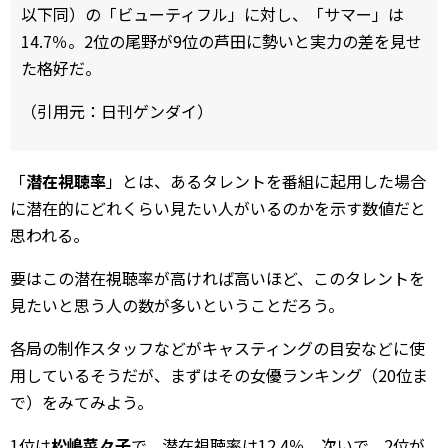
以下同）の「ビューティフル」に対し、「サマー」は
14.7％。2位の尾野が9位の芦田に勢いと実力の差を見せ
た格好だ。
（引用元：日刊ゲンダイ）
「
潜在視聴率
」とは、あるタレントを番組に起用した場合
に潜在的にどれくらい見たい人がいるのかを示す数値だと
思われる。
要はこの潜在視聴率が高ければ高いほど、このタレントを
見たいと思う人の数が多いということだろう。
各局の制作スタッフなどがキャスティングの目安などに使
用しているそうだが、まずはその女優ランキング（20位ま
で）をみてみよう。
1位は
松嶋菜々子
で、潜在視聴率は12.4％。次いで、2位が