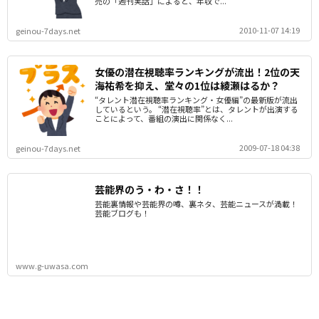
売の「週刊実話」によると、年収で...
2010-11-07 14:19
geinou-7days.net
女優の潜在視聴率ランキングが流出！2位の天
海祐希を抑え、堂々の1位は綾瀬はるか？
“タレント潜在視聴率ランキング・女優編”の最新版が流出
しているという。 “潜在視聴率”とは、タレントが出演する
ことによって、番組の演出に関係なく...
2009-07-18 04:38
geinou-7days.net
芸能界のう・わ・さ！！
芸能裏情報や芸能界の噂、裏ネタ、芸能ニュースが満載！
芸能ブログも！
www.g-uwasa.com