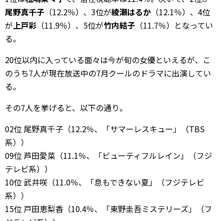
尾野真千子
（12.2％）、3位が
綾瀬はるか
（12.1％）、4位
が
上戸彩
（11.9％）、5位が
竹内結子
（11.7％）となってい
る。
20位以内に入っている面々は今が旬の女優といえるが、こ
のうち7人が現在放送中の7月クールのドラマに出演してい
る。
その7人を挙げると、以下の通り。
02位 尾野真千子（12.2％、「サマーレスキュー」（TBS
系））
09位 芦田愛菜（11.1％、「ビューティフルレイン」（フジ
テレビ系））
10位 武井咲（11.0％、「息もできない夏」（フジテレビ
系））
15位 戸田恵梨香（10.4％、「東野圭吾ミステリーズ」（フ