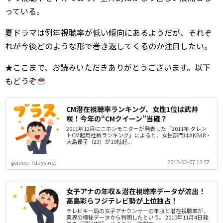
っている。
夏ドラマは例年視聴率が低い傾向にあるようだが、それぞ
れが今後どのような形で巻き返してくるのか注目したい。
★ここまで、お読みいただきありがとうございます。以下
もどうぞ
CM潜在視聴率ランキング、女性1位は武井
咲！今年の“CMクイーン”当確？
2011年12月にニホンモニターが発表した「2011年 タレン
トCM起用社数ランキング」によると、女性部門はAKB48・
大島優子（23）が19社起...
2012-02-07 12:57
geinou-7days.net
女子アナの年収＆潜在視聴率データが流出！
高島彩らフジテレビ勢が上位独占！
テレビキー局の女子アナウンサーの年収と潜在視聴率が、
業界の極秘データから判明したという。 2010年11月4日発