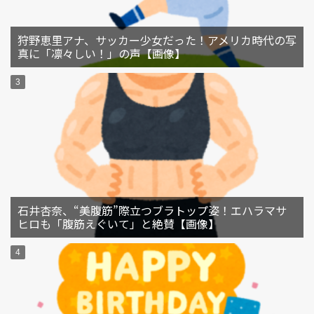
狩野恵里アナ、サッカー少女だった！アメリカ時代の写
真に「凛々しい！」の声【画像】
石井杏奈、“美腹筋”際立つブラトップ姿！エハラマサ
ヒロも「腹筋えぐいて」と絶賛【画像】