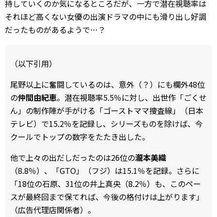
持していくのか気になるところだが、一方で潜在視聴率は
それほど高くない女優の出演ドラマの中にも滑り出し好調
だったものがあるようで…？
（以下引用）
尾野以上に奮闘しているのは、意外（？）にも欄外48位
の
仲間由紀恵
。潜在視聴率5.5％に対し、出世作「ごくせ
ん」の制作陣が手がける「ゴーストママ捜査線」（日本
テレビ）で15.2％を記録し、シリーズものを除けば、今
クールでトップの数字をたたき出した。
他で上々の出だしだったのは26位の
瀧本美織
（8.8％）、「GTO」（フジ）は15.1％を記録。さらに
「18位の石原、31位の井上真央（8.2％）も、このペー
スが最終回まで保てれば、今後の格付けは上がります」
（広告代理店関係者）。