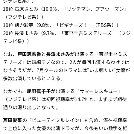
ジテレビ系））
18位 石原さとみ（10.0％、「リッチマン、プアウーマン」
（フジテレビ系））
19位 剛力彩芽（9.8％、「ビギナーズ！」（TBS系））
20位 長澤まさみ（9.7％、「東野圭吾ミステリーズ」（フジ
テレビ系））
なお、
戸田恵梨香
と
長澤まさみ
が出演する「東野圭吾ミス
テリーズ」は短編モノなので、2人が毎回出演するわけでは
なさそうだが、7月クールのドラマには“いま観たい”女優が
多数出演しているといえる。
なかでも、
尾野真千子
が出演する「サマーレスキュー」
（フジテレビ系）は初回視聴率が14.7％と、まずまず期待
通りの滑り出しとなった。
芦田愛菜
の「ビューティフルレイン」も含め、潜在視聴率
で上位に入った女優の出演ドラマが、今後もいい数字を維