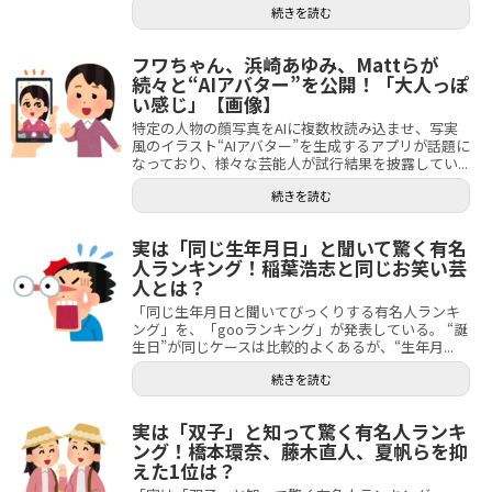
続きを読む
フワちゃん、浜崎あゆみ、Mattらが
続々と“AIアバター”を公開！「大人っぽ
い感じ」【画像】
特定の人物の顔写真をAIに複数枚読み込ませ、写実
風のイラスト“AIアバター”を生成するアプリが話題に
なっており、様々な芸能人が試行結果を披露してい...
続きを読む
実は「同じ生年月日」と聞いて驚く有名
人ランキング！稲葉浩志と同じお笑い芸
人とは？
「同じ生年月日と聞いてびっくりする有名人ランキ
ング」を、「gooランキング」が発表している。 “誕
生日”が同じケースは比較的よくあるが、“生年月...
続きを読む
実は「双子」と知って驚く有名人ランキ
ング！橋本環奈、藤木直人、夏帆らを抑
えた1位は？