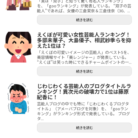
「実は「双子」と知って驚く有名人ランキング」
を、「gooランキング」が発表している。 “双子の芸
能人”であれば、女優の三倉茉奈＆三倉佳奈（30、...
続きを読む
えくぼが可愛い女性芸能人ランキング！
多部未華子、大島優子、相武紗季らを抑
えた1位は？
「えくぼの可愛いイメージの芸能人」のベスト5を、
美容情報サイト「美レンジャー」が発表している。
“えくぼ”は笑った時にできるチャームポイントの一...
続きを読む
じわじわくる芸能人のブログタイトルラ
ンキング！異次元の破壊力で1位は藤原
紀香に！
芸能人ブログの中でも特に「じわじわくるブログタ
イトル」（アメーバブログを対象）を、「gooラン
キング」がランキング形式で発表している。 ブログ
タ...
続きを読む