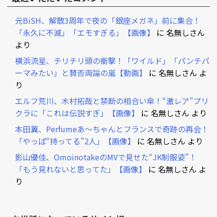
元BiSH、解散3周年で夜の「銀座メガネ」前に集合！
「永久に不滅」「エモすぎる」【画像】
に
名無しさん
より
横浜流星、チリチリ頭の衝撃！「ワイルド」「パンチパ
ーマみたい」と賛否両論の嵐【動画】
に
名無しさん
よ
り
エルフ荒川、木村拓哉と禁断の相合い傘！“激レア”プリ
クラに「これは伝説すぎ」【画像】
に
名無しさん
より
本田翼、Perfumeあ～ちゃんとフランスで奇跡の再会！
「やっぱ“持ってる”2人」【画像】
に
名無しさん
より
影山優佳、OmoinotakeのMVで見せた“JK制服姿”！
「もう見れないと思ってた」【画像】
に
名無しさん
よ
り