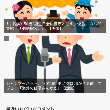
井川遥の“50歳”誕生日会に篠原ともえ、優香、のんが
集結！「4姉妹のよう」【画像】
シャンプーハット、“30年前”モノクロ2Sが「男前」す
ぎる！「海外の俳優さんかと」【画像】
最近いただいたコメント