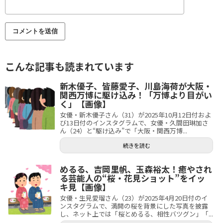
こんな記事も読まれています
新木優子、皆藤愛子、川島海荷が大阪・
関西万博に駆け込み！「万博より目がい
く」【画像】
女優・新木優子さん（31）が2025年10月12日付およ
び13日付のインスタグラムで、女優・久間田琳加さ
ん（24）と“駆け込み”で「大阪・関西万博...
続きを読む
めるる、吉岡里帆、玉森裕太！癒やされ
る芸能人の“桜・花見ショット”をイッ
キ見【画像】
女優・生見愛瑠さん（23）が2025年4月20日付のイ
ンスタグラムで、満開の桜を背景にした写真を披露
し、ネット上では「桜とめるる、相性バツグン」「...