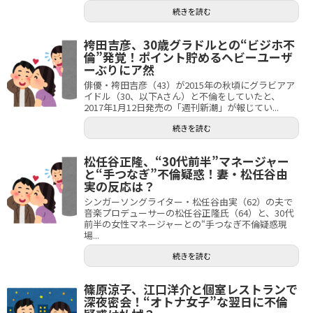
続きを読む
袴田吉彦、30歳グラドルとの“ビジホ不
倫”発覚！ポイント貯めるヘビーユーザ
ーぶりにア然
俳優・袴田吉彦（43）が2015年の秋頃にグラビアア
イドル（30、以下Aさん）と不倫をしていたと、
2017年1月12日発売の「週刊新潮」が報じてい...
続きを読む
松任谷正隆、“30代前半”マネージャー
と“手つなぎ”不倫疑惑！妻・松任谷由
実の反応は？
シンガーソングライター・松任谷由実（62）の夫で
音楽プロデューサーの松任谷正隆氏（64）と、30代
前半の女性マネージャーとの“手つなぎ不倫疑惑現
場...
続きを読む
篠原涼子、江口洋介と個室レストランで
深夜密会！“オトナ女子”な翌日に不倫