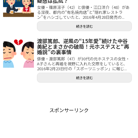
疑惑は払拭？
女優・篠原涼子（42）と俳優・江口洋介（48）があ
る深夜、都内の“有名焼肉店”と“隠れ家レストラ
ン”をハシゴしていたと、2016年4月28日発売の...
続きを読む
渡部篤郎、逆風の“15年愛”続けた中谷
美紀とまさかの破局！元ホステスと“再
婚説”の裏事情
俳優・渡部篤郎（47）が30代の元ホステスの女性・
A子さんと再婚を視野に入れた交際をしていると、
2016年2月23日付の「スポーツニッポン」に報じ...
続きを読む
スポンサーリンク