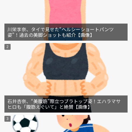
川栄李奈、タイで見せた“ヘルシーショートパンツ
姿”！過去の美脚ショットも紹介【画像】
石井杏奈、“美腹筋”際立つブラトップ姿！エハラマサ
ヒロも「腹筋えぐいて」と絶賛【画像】