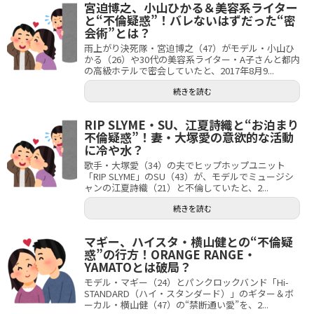
宮迫博之、小山ひかる＆美容系ライター
と“不倫疑惑”！バレないはずだった“密
会術”とは？
雨上がり決死隊・宮迫博之（47）がモデル・小山ひ
かる（26）や30代の美容系ライター・A子さんと都内
の高級ホテルで密会していたと、2017年8月9...
続きを読む
RIP SLYME・SU、江夏詩織と“お泊まり
不倫疑惑”！妻・大塚愛の意欲的な活動
に冷や水？
歌手・大塚愛（34）の夫でヒップホップユニット
「RIP SLYME」のSU（43）が、モデルでミュージシ
ャンの江夏詩織（21）と不倫していたと、2...
続きを読む
マギー、ハイスタ・横山健との“不倫疑
惑”の行方！ORANGE RANGE・
YAMATOとは破局？
モデル・マギー（24）とパンクロックバンド「Hi-
STANDARD（ハイ・スタンダード）」のギター＆ボ
ーカル・横山健（47）の“禁断通い愛”を、2...