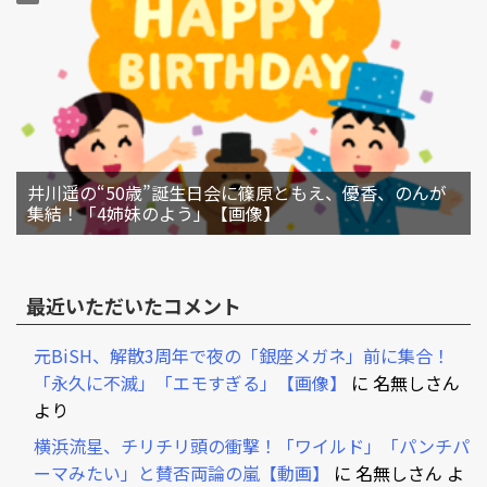
井川遥の“50歳”誕生日会に篠原ともえ、優香、のんが
集結！「4姉妹のよう」【画像】
最近いただいたコメント
元BiSH、解散3周年で夜の「銀座メガネ」前に集合！
「永久に不滅」「エモすぎる」【画像】
に
名無しさん
より
横浜流星、チリチリ頭の衝撃！「ワイルド」「パンチパ
ーマみたい」と賛否両論の嵐【動画】
に
名無しさん
よ