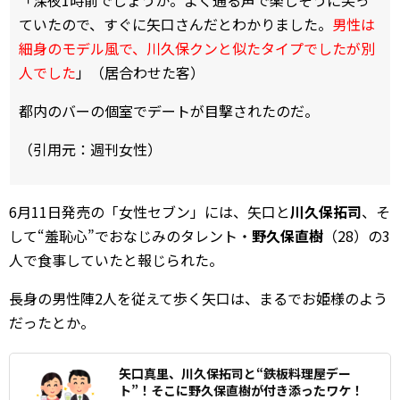
ていたので、すぐに矢口さんだとわかりました。
男性は
細身のモデル風で、川久保クンと似たタイプでしたが別
人でした
」（居合わせた客）
都内のバーの個室でデートが目撃されたのだ。
（引用元：週刊女性）
6月11日発売の「女性セブン」には、矢口と
川久保拓司
、そ
して“羞恥心”でおなじみのタレント・
野久保直樹
（28）の3
人で食事していたと報じられた。
長身の男性陣2人を従えて歩く矢口は、まるでお姫様のよう
だったとか。
矢口真里、川久保拓司と“鉄板料理屋デー
ト”！そこに野久保直樹が付き添ったワケ！