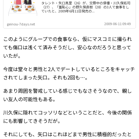
タレント・矢口真里（26）が、交際中の俳優・川久保拓司
（27）、「羞恥心」の野久保直樹（28）の3人で食事をし
ていたと、2009年6月11日発売の...
2009-06-11 09:49
geinou-7days.net
このようにグループでの食事なら、仮にマスコミに撮られ
ても傷口は浅くて済みそうだし、安心なのだろうと思って
いたが。
今度は堂々と男性と2人でデートしているところをキャッチ
されてしまった矢口。それも2回も…。
あまり周囲を警戒している感じでもなさそうなので、親し
い友人の可能性もある。
川久保に隠れてコッソリなどということだと、今後の関係
にも影響してきそうだが。
それにしても、矢口はこれほどまで男性に積極的だったと