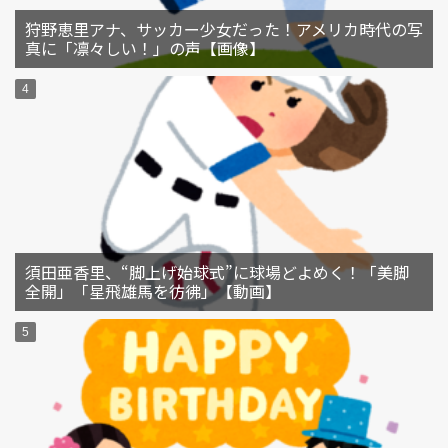
狩野恵里アナ、サッカー少女だった！アメリカ時代の写
真に「凛々しい！」の声【画像】
須田亜香里、“脚上げ始球式”に球場どよめく！「美脚
全開」「星飛雄馬を彷彿」【動画】