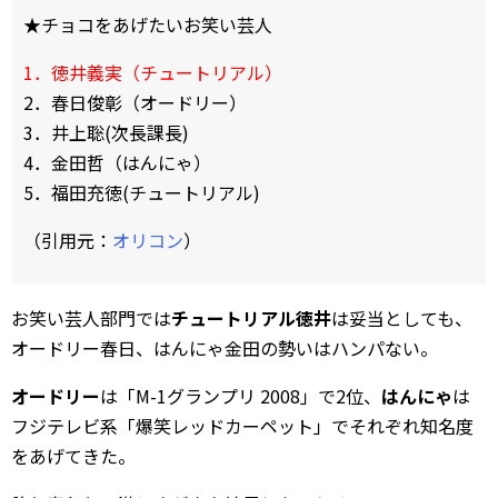
★チョコをあげたいお笑い芸人
1．徳井義実（チュートリアル）
2．春日俊彰（オードリー）
3．井上聡(次長課長)
4．金田哲（はんにゃ）
5．福田充徳(チュートリアル)
（引用元：
オリコン
）
お笑い芸人部門では
チュートリアル徳井
は妥当としても、
オードリー春日、はんにゃ金田の勢いはハンパない。
オードリー
は「M-1グランプリ 2008」で2位、
はんにゃ
は
フジテレビ系「爆笑レッドカーペット」でそれぞれ知名度
をあげてきた。