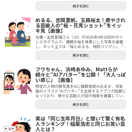
続きを読む
めるる、吉岡里帆、玉森裕太！癒やされ
る芸能人の“桜・花見ショット”をイッ
キ見【画像】
女優・生見愛瑠さん（23）が2025年4月20日付のイ
ンスタグラムで、満開の桜を背景にした写真を披露
し、ネット上では「桜とめるる、相性バツグン」「...
続きを読む
フワちゃん、浜崎あゆみ、Mattらが
続々と“AIアバター”を公開！「大人っぽ
い感じ」【画像】
特定の人物の顔写真をAIに複数枚読み込ませ、写実
風のイラスト“AIアバター”を生成するアプリが話題に
なっており、様々な芸能人が試行結果を披露してい...
続きを読む
実は「同じ生年月日」と聞いて驚く有名
人ランキング！稲葉浩志と同じお笑い芸
人とは？