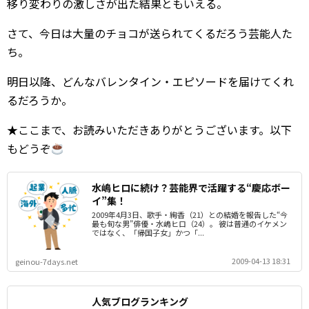
移り変わりの激しさが出た結果ともいえる。
さて、今日は大量のチョコが送られてくるだろう芸能人た
ち。
明日以降、どんなバレンタイン・エピソードを届けてくれ
るだろうか。
★ここまで、お読みいただきありがとうございます。以下
もどうぞ
水嶋ヒロに続け？芸能界で活躍する“慶応ボー
イ”集！
2009年4月3日、歌手・絢香（21）との結婚を報告した“今
最も旬な男”俳優・水嶋ヒロ（24）。 彼は普通のイケメン
ではなく、「帰国子女」かつ「...
2009-04-13 18:31
geinou-7days.net
人気ブログランキング