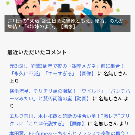
井川遥の“50歳”誕生日会に篠原ともえ、優香、のんが
集結！「4姉妹のよう」【画像】
最近いただいたコメント
元BiSH、解散3周年で夜の「銀座メガネ」前に集合！
「永久に不滅」「エモすぎる」【画像】
に
名無しさん
より
横浜流星、チリチリ頭の衝撃！「ワイルド」「パンチパ
ーマみたい」と賛否両論の嵐【動画】
に
名無しさん
よ
り
エルフ荒川、木村拓哉と禁断の相合い傘！“激レア”プリ
クラに「これは伝説すぎ」【画像】
に
名無しさん
より
本田翼、Perfumeあ～ちゃんとフランスで奇跡の再会！