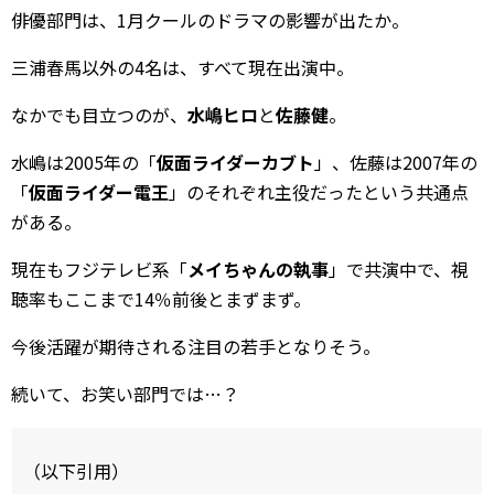
俳優部門は、1月クールのドラマの影響が出たか。
三浦春馬以外の4名は、すべて現在出演中。
なかでも目立つのが、
水嶋ヒロ
と
佐藤健
。
水嶋は2005年の「
仮面ライダーカブト
」、佐藤は2007年の
「
仮面ライダー電王
」のそれぞれ主役だったという共通点
がある。
現在もフジテレビ系「
メイちゃんの執事
」で共演中で、視
聴率もここまで14％前後とまずまず。
今後活躍が期待される注目の若手となりそう。
続いて、お笑い部門では…？
（以下引用）