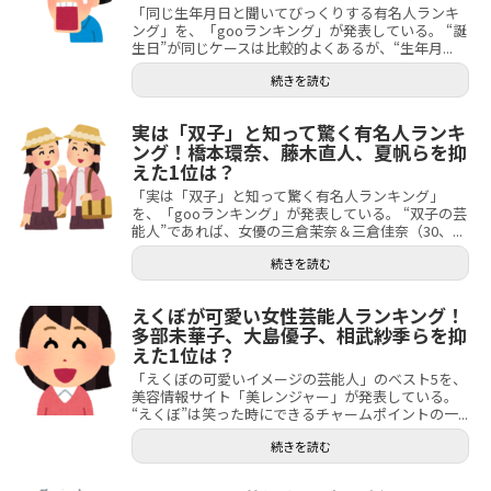
「同じ生年月日と聞いてびっくりする有名人ランキ
ング」を、「gooランキング」が発表している。 “誕
生日”が同じケースは比較的よくあるが、“生年月...
続きを読む
実は「双子」と知って驚く有名人ランキ
ング！橋本環奈、藤木直人、夏帆らを抑
えた1位は？
「実は「双子」と知って驚く有名人ランキング」
を、「gooランキング」が発表している。 “双子の芸
能人”であれば、女優の三倉茉奈＆三倉佳奈（30、...
続きを読む
えくぼが可愛い女性芸能人ランキング！
多部未華子、大島優子、相武紗季らを抑
えた1位は？
「えくぼの可愛いイメージの芸能人」のベスト5を、
美容情報サイト「美レンジャー」が発表している。
“えくぼ”は笑った時にできるチャームポイントの一...
続きを読む