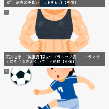
姿”！過去の美脚ショットも紹介【画像】
石井杏奈、“美腹筋”際立つブラトップ姿！エハラマサ
ヒロも「腹筋えぐいて」と絶賛【画像】