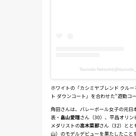
Tsunoda Natsumi(@tsun
ホワイトの「カシミヤブレンド クルー
ト ダウンコート」を合わせた“遊勤コー
角田さんは、バレーボール女子の元日
表・
畠山愛理
さん（30）、平昌オリ
メダリストの
高木菜那
さん（32）と
山）のモデルデビューを果たしたこと