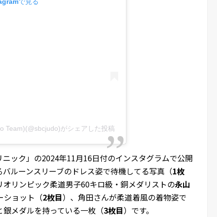
agramで見る
 Team)(@sbcjudo)がシェアした投稿
ニック」の2024年11月16日付のインスタグラムで公開
るバルーンスリーブのドレス姿で待機してる写真（
1枚
リオリンピック柔道男子60キロ級・銅メダリストの
永山
ーショット（
2枚目
）、角田さんが柔道着風の着物姿で
と銀メダルを持っている一枚（
3枚目
）です。