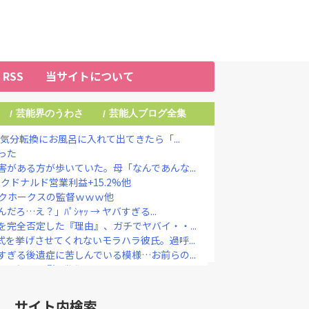
RSS
当サイトについて
芸能界のうわさ
芸能人ブログ全集
/
/
気分転換にお風呂に入れて出てきたら「...
った
がある方が歩いていた。母「なんであんな...
クドナルド営業利益+15.2%他
クホークスの監督ｗｗｗ他
…え？」ﾊﾟｼｬｯ → ヤバすぎる...
完全否定した『理由』、ガチでヤバイ・・...
を挙げさせてくれないモラハラ彼氏。過呼...
ぎる後遺症に苦しんでいる模様…お前らの...
ZOさん、『爆弾発言』キタァアアアア...
今も普通の顔して芸能活動してる」ネット...
やめずに、それが支援」 被災地・熊本へ...
サイト内検索