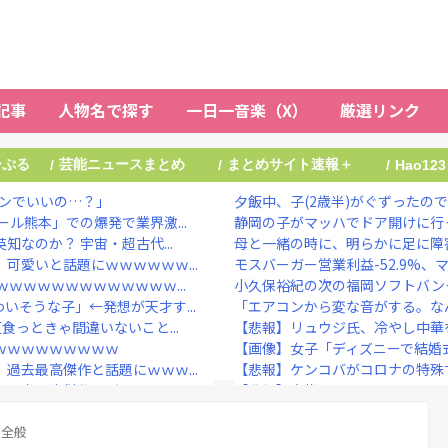
記事
人物名で探す
一日一音楽（X）
厳選リンク
ーぷる
芸能ニュースまとめ
まとめサイト速報＋
/
/
/
Hao123
サンでいいの…？」
夕飯中、子(2歳半)がぐずったので
ル熊本」での爆発で業界激...
静岡の子がマッハでドア開けに行
なのか？ 宇宙・超古代...
母と一緒の時に、明らかに足に障害
可愛いと話題にｗｗｗｗｗｗ...
モスバーガー営業利益-52.9%、マ
ｗｗｗｗｗｗｗｗｗｗｗｗ...
小久保裕紀の次の福岡ソフトバン
そうな子」←発想が天才す...
「エアコンから変な音がする。なんだろ
食っときゃ間違いないこと...
【悲報】リュウジ氏、冷やし中華を
ｗｗｗｗｗｗｗｗｗ
【画像】女子「ディズニーで結婚式
過去最高傑作と話題にｗｗｗ...
【悲報】ケンコバがコロナの特殊す
過去最高傑作と話題にｗｗｗ...
【悲報】大物ミュージシャンSUGI
弾発言』キタァアアアア...
5年前のNHK性加害の出演者は「
の方が安くてチヤホヤされる...
ト全般
鈴木紗理奈「旅行を考えていた方は