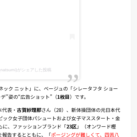
oda_natsumi)がシェアした投稿
ネック ニット」に、ベージュの「シレータフタ ショー
デ”姿の“広告ショット”（
1枚目
）です。
本代表・
古賀紗理那
さん（28）、新体操団体の元日本代
ンピック女子団体パシュートおよび女子マススタート・金
ともに、ファッションブランド「
23区
」（オンワード樫
を報告するとともに、「
ポージングが難しくて、四苦八