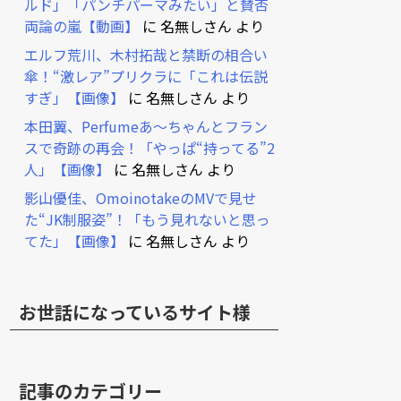
ルド」「パンチパーマみたい」と賛否
両論の嵐【動画】
に
名無しさん
より
エルフ荒川、木村拓哉と禁断の相合い
傘！“激レア”プリクラに「これは伝説
すぎ」【画像】
に
名無しさん
より
本田翼、Perfumeあ～ちゃんとフラン
スで奇跡の再会！「やっぱ“持ってる”2
人」【画像】
に
名無しさん
より
影山優佳、OmoinotakeのMVで見せ
た“JK制服姿”！「もう見れないと思っ
てた」【画像】
に
名無しさん
より
お世話になっているサイト様
記事のカテゴリー