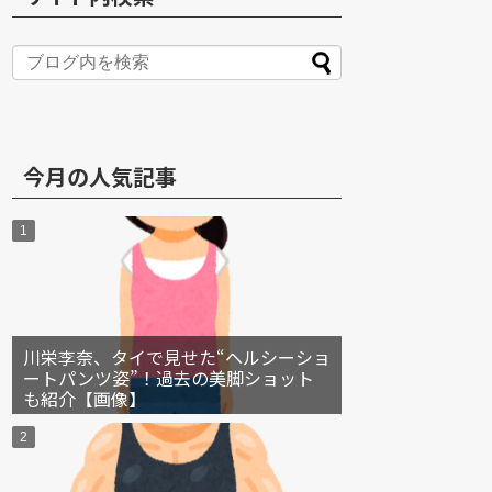
S
今月の人気記事
川栄李奈、タイで見せた“ヘルシーショ
ートパンツ姿”！過去の美脚ショット
も紹介【画像】