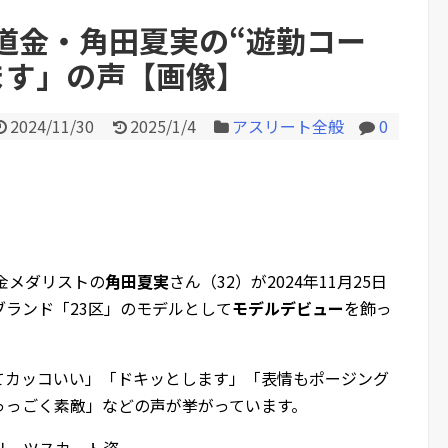
道金・角田夏実の“遊勤コー
ます」の声【画像】
Powered by livedoor 相互RS
2024/11/30
2025/1/4
アスリート全般
0
金メダリストの
角田夏実
さん（32）が2024年11月25日
ランド「23区」のモデルとして
モデルデビュー
を飾っ
てカッコいい」「ドキッとします」「表情もポージング
っっごく素敵」などの声が挙がっています。
リーツスカート姿。