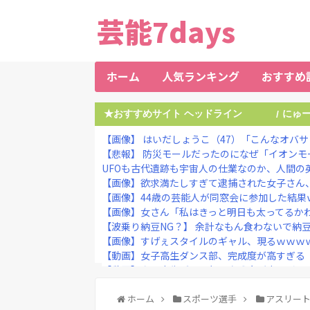
芸能7days
ホーム
人気ランキング
おすすめ
★おすすめサイト ヘッドライン
にゅ
/
【画像】 はいだしょうこ（47）「こんなオバ
【悲報】 防災モールだったのになぜ「イオンモー
UFOも古代遺跡も宇宙人の仕業なのか、人間の英知
【画像】欲求満たしすぎて逮捕された女子さん、
【画像】44歳の芸能人が同窓会に参加した結果ｗ
【画像】女さん「私はきっと明日も太ってるかわい
【波乗り納豆NG？】 余計なもん食わないで納豆
【画像】すげぇスタイルのギャル、現るｗｗｗ
【動画】女子高生ダンス部、完成度が高すぎる 
【動画】女子高生ダンス部、完成度が高すぎる 
【悲報】大物ミュージシャンSUGIZOさん、『爆
【悲報】みい山作者「居酒屋行くよりホスト初回
ホーム
スポーツ選手
アスリー