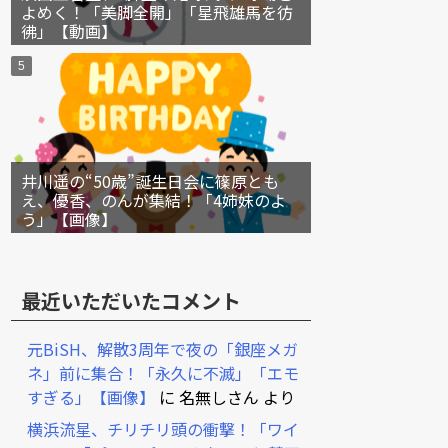
よめく！「美脚全開」「星飛雄馬を彷
彿」【動画】
井川遥の“50歳”誕生日会に篠原とも
え、優香、のんが集結！「4姉妹のよ
う」【画像】
最近いただいたコメント
元BiSH、解散3周年で夜の「銀座メガ
ネ」前に集合！「永久に不滅」「エモ
すぎる」【画像】
に
名無しさん
より
横浜流星、チリチリ頭の衝撃！「ワイ