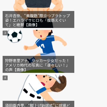
石井杏奈、“美腹筋”際立つブラトップ
姿！エハラマサヒロも「腹筋えぐい
て」と絶賛【画像】
狩野恵里アナ、サッカー少女だった！
アメリカ時代の写真に「凛々しい！」
の声【画像】
須田亜香里、“脚上げ始球式”に球場ど