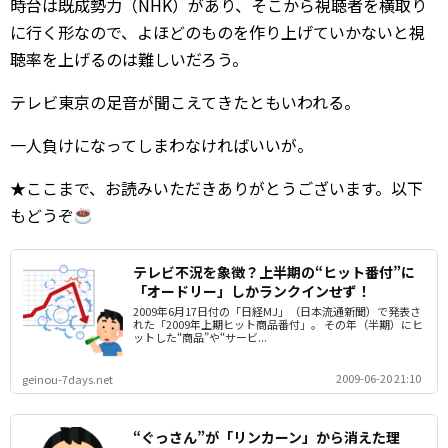
時台は既成勢力（NHK）があり、そこから視聴者を横取り
に行く形なので、よほどのものを作り上げていかないと視
聴率を上げるのは難しいだろう。
テレビ東京の足音が聞こえてきたともいわれる。
一人負けになってしまわなければいいが。
★ここまで、お読みいただきありがとうございます。以下
もどうぞ
テレビ不況を象徴？上半期の“ヒット番付”に
「オードリー」しかランクインせず！
2009年6月17日付の「日経MJ」（日本流通新聞）で発表さ
れた「2009年上期ヒット商品番付」。 その年（半期）にヒ
ットした“商品”や“サービ...
2009-06-20 21:10
geinou-7days.net
“ぐっさん”が「リンカーン」から消えた理