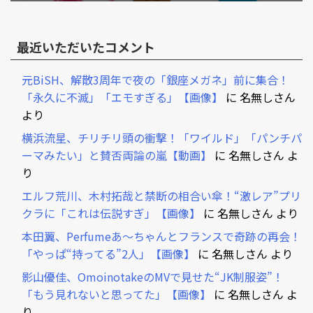
最近いただいたコメント
元BiSH、解散3周年で夜の「銀座メガネ」前に集合！
「永久に不滅」「エモすぎる」【画像】
に
名無しさん
より
横浜流星、チリチリ頭の衝撃！「ワイルド」「パンチパ
ーマみたい」と賛否両論の嵐【動画】
に
名無しさん
よ
り
エルフ荒川、木村拓哉と禁断の相合い傘！“激レア”プリ
クラに「これは伝説すぎ」【画像】
に
名無しさん
より
本田翼、Perfumeあ～ちゃんとフランスで奇跡の再会！
「やっぱ“持ってる”2人」【画像】
に
名無しさん
より
影山優佳、OmoinotakeのMVで見せた“JK制服姿”！
「もう見れないと思ってた」【画像】
に
名無しさん
よ
り