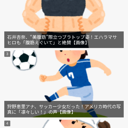
石井杏奈、“美腹筋”際立つブラトップ姿！エハラマサ
ヒロも「腹筋えぐいて」と絶賛【画像】
狩野恵里アナ、サッカー少女だった！アメリカ時代の写
真に「凛々しい！」の声【画像】