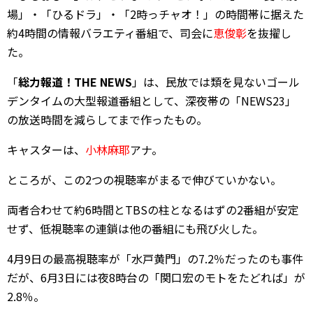
場」・「ひるドラ」・「2時っチャオ！」の時間帯に据えた
約4時間の情報バラエティ番組で、司会に
恵俊彰
を抜擢し
た。
「
総力報道！THE NEWS
」は、民放では類を見ないゴール
デンタイムの大型報道番組として、深夜帯の「NEWS23」
の放送時間を減らしてまで作ったもの。
キャスターは、
小林麻耶
アナ。
ところが、この2つの視聴率がまるで伸びていかない。
両者合わせて約6時間とTBSの柱となるはずの2番組が安定
せず、低視聴率の連鎖は他の番組にも飛び火した。
4月9日の最高視聴率が「水戸黄門」の7.2％だったのも事件
だが、6月3日には夜8時台の「関口宏のモトをたどれば」が
2.8％。