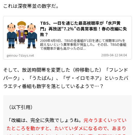
これは深夜帯並の数字だ。
TBS、一日を通じた最高視聴率が「水戸黄
門」再放送“7.2％”の異常事態！春の改編に失
敗？
2009年4月9日、TBSの全番組が1日を通じて視聴率10％を
超えないという異常事態が発生した。 その日、TBSの番組
で視聴率が最も高かったのは...
2009-04-12 04:04
geinou-7days.net
そして、放送時間帯を変更した（枠移動した）「フレンド
パーク」、「うたばん」、「ザ・イロモネア」といったバ
ラエティ番組も数字を落としているようで…？
（以下引用）
「改編は、完全に失敗でしょうね。
元々うまくいってい
たところを動かすと、たいていダメになるので、あまり