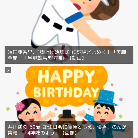
須田亜香里、“脚上げ始球式”に球場どよめく！「美脚
全開」「星飛雄馬を彷彿」【動画】
井川遥の“50歳”誕生日会に篠原ともえ、優香、のんが
集結！「4姉妹のよう」【画像】