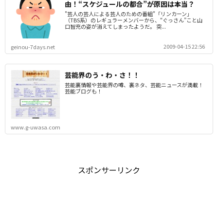
由！“スケジュールの都合”が原因は本当？
"芸人の芸人による芸人のための番組"「リンカーン」
（TBS系）のレギュラーメンバーから、“ぐっさん”こと山
口智充の姿が消えてしまったようだ。 突...
2009-04-15 22:56
geinou-7days.net
芸能界のう・わ・さ！！
芸能裏情報や芸能界の噂、裏ネタ、芸能ニュースが満載！
芸能ブログも！
www.g-uwasa.com
スポンサーリンク