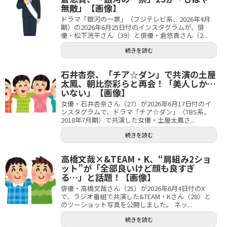
無敵」【画像】
ドラマ「銀河の一票」（フジテレビ系、2026年4月
期）の2026年6月25日付のインスタグラムが、俳
優・松下洸平さん（39）と俳優・倉悠貴さん（2...
続きを読む
石井杏奈、「チア☆ダン」で共演の土屋
太鳳、朝比奈彩らと再会！「美人しか…
いない」【画像】
女優・石井杏奈さん（27）が2026年6月17日付のイ
ンスタグラムで、ドラマ「チア☆ダン」（TBS系、
2018年7月期）で共演した女優・土屋太鳳さ...
続きを読む
高橋文哉×&TEAM・K、“肩組み2ショ
ット”が「全部良いけど顔も良すぎ
る…」と話題！【画像】
俳優・高橋文哉さん（25）が2026年6月4日付のX
で、ラジオ番組で共演した&TEAM・Kさん（28）と
のツーショット写真を公開しました。 ネッ...
続きを読む