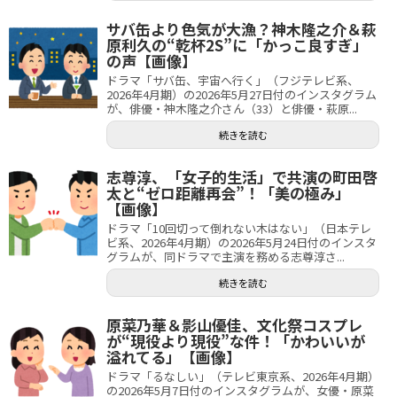
サバ缶より色気が大漁？神木隆之介＆萩
原利久の“乾杯2S”に「かっこ良すぎ」
の声【画像】
ドラマ「サバ缶、宇宙へ行く」（フジテレビ系、
2026年4月期）の2026年5月27日付のインスタグラム
が、俳優・神木隆之介さん（33）と俳優・萩原...
続きを読む
志尊淳、「女子的生活」で共演の町田啓
太と“ゼロ距離再会”！「美の極み」
【画像】
ドラマ「10回切って倒れない木はない」（日本テレ
ビ系、2026年4月期）の2026年5月24日付のインスタ
グラムが、同ドラマで主演を務める志尊淳さ...
続きを読む
原菜乃華＆影山優佳、文化祭コスプレ
が“現役より現役”な件！「かわいいが
溢れてる」【画像】
ドラマ「るなしい」（テレビ東京系、2026年4月期）
の2026年5月7日付のインスタグラムが、女優・原菜