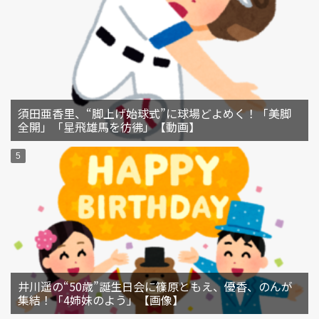
須田亜香里、“脚上げ始球式”に球場どよめく！「美脚
全開」「星飛雄馬を彷彿」【動画】
井川遥の“50歳”誕生日会に篠原ともえ、優香、のんが
集結！「4姉妹のよう」【画像】