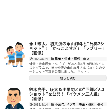
永山瑛太、初共演の永山絢斗と“兄弟2シ
ョット”！「かっこよすぎ」「ラブリー」
【画像】
2020/5/24
兄弟・姉妹・家族
0
俳優・永山瑛太さん（37）が2020年5月19日付のイン
スタグラムで、弟で俳優の永山絢斗さん（31）とのツ
ーショット写真を公開しました。 ネット...
続きを読む
鈴木亮平、瑛太＆小栗旬との“西郷どん3
ショット”を公開！「イケメン三人組」
【画像】
2018/9/14
小栗旬
,
ドラマ・映画・番組
0