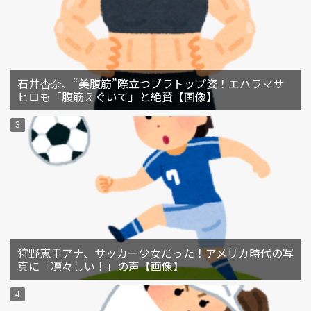
石井杏奈、“美腹筋”際立つブラトップ姿！エハラマサ
ヒロも「腹筋えぐいて」と絶賛【画像】
狩野恵里アナ、サッカー少女だった！アメリカ時代の写
真に「凛々しい！」の声【画像】