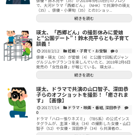
俳優・鈴木亮平（35）が2018年9月10日付のブログ
で、大河ドラマ「西郷どん」（NHK）で共演中の瑛太
（35）、俳優・小栗旬（35）との3ショッ...
続きを読む
瑛太、「西郷どん」の撮影休みに愛娘
と“公園デート”！鈴木亮平らとも子育て
談義！
2018/2/12
妊娠・子育て・お受験
0
俳優・瑛太（35）が愛娘（4）と公園で回転式ジャン
グルジムやブランコを楽しんでいたと、2018年2月6日
発売の「女性自身」が報じている。 瑛太は...
続きを読む
瑛太、ドラマで共演の山口智子、深田恭
子らのオフショットを撮影！「癒されま
す」【画像】
2017/7/14
ドラマ・映画・番組
,
深田恭子
0
ドラマ「ハロー張りネズミ」（TBS系）の公式インス
タグラムが、主演・瑛太（34）の撮影した女優・山口
智子（52）や女優・深田恭子（34）ら共演者の...