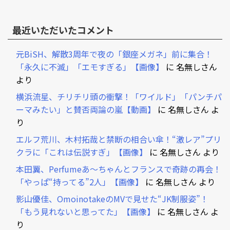
最近いただいたコメント
元BiSH、解散3周年で夜の「銀座メガネ」前に集合！
「永久に不滅」「エモすぎる」【画像】
に
名無しさん
より
横浜流星、チリチリ頭の衝撃！「ワイルド」「パンチパ
ーマみたい」と賛否両論の嵐【動画】
に
名無しさん
よ
り
エルフ荒川、木村拓哉と禁断の相合い傘！“激レア”プリ
クラに「これは伝説すぎ」【画像】
に
名無しさん
より
本田翼、Perfumeあ～ちゃんとフランスで奇跡の再会！
「やっぱ“持ってる”2人」【画像】
に
名無しさん
より
影山優佳、OmoinotakeのMVで見せた“JK制服姿”！
「もう見れないと思ってた」【画像】
に
名無しさん
よ
り