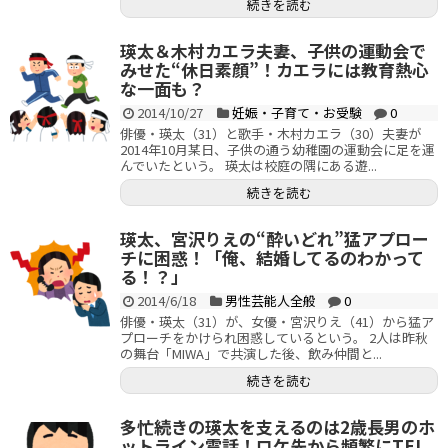
続きを読む
瑛太＆木村カエラ夫妻、子供の運動会で
みせた“休日素顔”！カエラには教育熱心
な一面も？
2014/10/27
妊娠・子育て・お受験
0
俳優・瑛太（31）と歌手・木村カエラ（30）夫妻が
2014年10月某日、子供の通う幼稚園の運動会に足を運
んでいたという。 瑛太は校庭の隅にある遊...
続きを読む
瑛太、宮沢りえの“酔いどれ”猛アプロー
チに困惑！「俺、結婚してるのわかって
る！？」
2014/6/18
男性芸能人全般
0
俳優・瑛太（31）が、女優・宮沢りえ（41）から猛ア
プローチをかけられ困惑しているという。 2人は昨秋
の舞台「MIWA」で共演した後、飲み仲間と...
続きを読む
多忙続きの瑛太を支えるのは2歳長男のホ
ットライン電話！ロケ先から頻繁にTEL