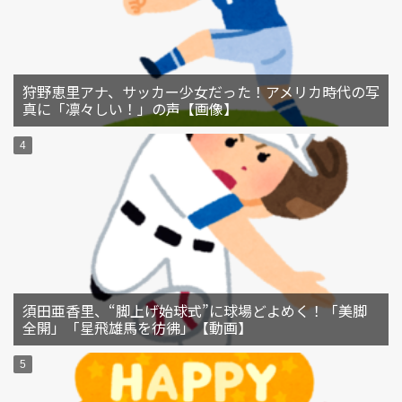
狩野恵里アナ、サッカー少女だった！アメリカ時代の写
真に「凛々しい！」の声【画像】
須田亜香里、“脚上げ始球式”に球場どよめく！「美脚
全開」「星飛雄馬を彷彿」【動画】