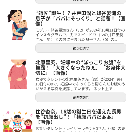
“師匠”誕生！？井戸田潤と蜂谷晏海の
息子が「パパにそっくり」と話題！【画
像】
モデル・蜂谷晏海さん（32）が2024年10月11日付の
インスタグラムで、夫でスピードワゴンの井戸田潤
さん（51）との間に生まれた息子さん（0）の...
続きを読む
北原里英、妊娠中の“ぽっこりお腹”を
披露！「大きくなったねぇ」「お身体大
切に」【画像】
女優でタレントの北原里英さん（33）が2024年9月
10日付のXで、妊娠中でふっくらと膨らんだお腹のう
かがえる写真を披露しています。 ネット上で...
続きを読む
住谷杏奈、16歳の誕生日を迎えた長男
を“初顔出し”！「横顔パパだぁぁ」
【画像】
お笑いタレント・レイザーラモンHGさん（48）の妻