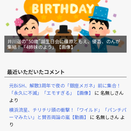
井川遥の“50歳”誕生日会に篠原ともえ、優香、のんが
集結！「4姉妹のよう」【画像】
最近いただいたコメント
元BiSH、解散3周年で夜の「銀座メガネ」前に集合！
「永久に不滅」「エモすぎる」【画像】
に
名無しさん
より
横浜流星、チリチリ頭の衝撃！「ワイルド」「パンチパ
ーマみたい」と賛否両論の嵐【動画】
に
名無しさん
よ
り