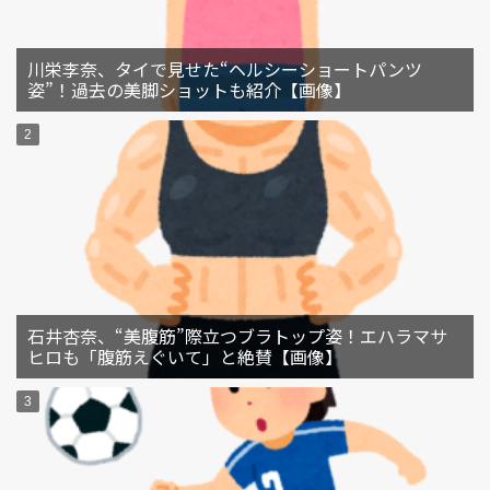
川栄李奈、タイで見せた“ヘルシーショートパンツ
姿”！過去の美脚ショットも紹介【画像】
石井杏奈、“美腹筋”際立つブラトップ姿！エハラマサ
ヒロも「腹筋えぐいて」と絶賛【画像】