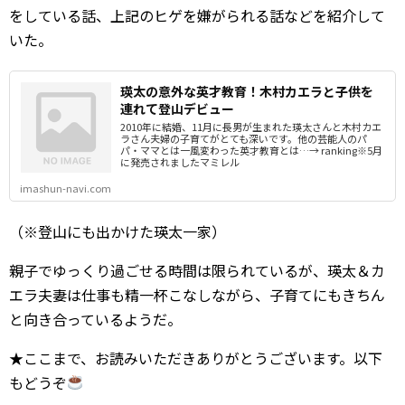
をしている話、上記のヒゲを嫌がられる話などを紹介して
いた。
瑛太の意外な英才教育！木村カエラと子供を
連れて登山デビュー
2010年に結婚、11月に長男が生まれた瑛太さんと木村カエ
ラさん夫婦の子育てがとても深いです。他の芸能人のパ
パ・ママとは一風変わった英才教育とは…→ ranking※5月
に発売されましたマミレル
imashun-navi.com
（※登山にも出かけた瑛太一家）
親子でゆっくり過ごせる時間は限られているが、瑛太＆カ
エラ夫妻は仕事も精一杯こなしながら、子育てにもきちん
と向き合っているようだ。
★ここまで、お読みいただきありがとうございます。以下
もどうぞ