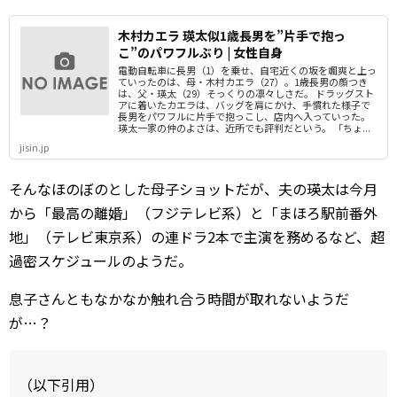
木村カエラ 瑛太似1歳長男を”片手で抱っ
こ”のパワフルぶり | 女性自身
電動自転車に長男（1）を乗せ、自宅近くの坂を颯爽と上っ
ていったのは、母・木村カエラ（27）。1歳長男の顔つき
は、父・瑛太（29）そっくりの凛々しさだ。 ドラッグスト
アに着いたカエラは、バッグを肩にかけ、手慣れた様子で
長男をパワフルに片手で抱っこし、店内へ入っていった。
瑛太一家の仲のよさは、近所でも評判だという。 「ちょ...
jisin.jp
そんなほのぼのとした母子ショットだが、夫の瑛太は今月
から「最高の離婚」（フジテレビ系）と「まほろ駅前番外
地」（テレビ東京系）の連ドラ2本で主演を務めるなど、超
過密スケジュールのようだ。
息子さんともなかなか触れ合う時間が取れないようだ
が…？
（以下引用）