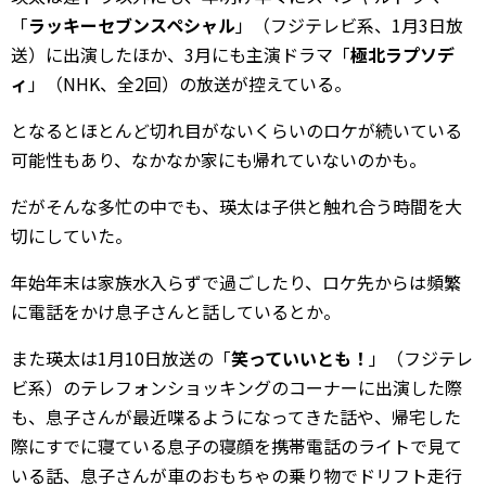
「
ラッキーセブンスペシャル
」（フジテレビ系、1月3日放
送）に出演したほか、3月にも主演ドラマ「
極北ラプソデ
ィ
」（NHK、全2回）の放送が控えている。
となるとほとんど切れ目がないくらいのロケが続いている
可能性もあり、なかなか家にも帰れていないのかも。
だがそんな多忙の中でも、瑛太は子供と触れ合う時間を大
切にしていた。
年始年末は家族水入らずで過ごしたり、ロケ先からは頻繁
に電話をかけ息子さんと話しているとか。
また瑛太は1月10日放送の「
笑っていいとも！
」（フジテレ
ビ系）のテレフォンショッキングのコーナーに出演した際
も、息子さんが最近喋るようになってきた話や、帰宅した
際にすでに寝ている息子の寝顔を携帯電話のライトで見て
いる話、息子さんが車のおもちゃの乗り物でドリフト走行