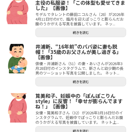
主役の私服姿！「この体型も愛せてきま
した」【画像】
モデルでタレントの藤田ニコルさん（28）が2026年
4月11日付のXで、臨月を迎えぽっこりと膨らんだお
腹のうかがえる写真を披露しています。 ネッ...
続きを読む
井浦新、“16年前”のパパ姿に妻も脱
帽！「35歳のお父さんが美し過ぎる」
【画像】
俳優・井浦新さん（51）の妻・あいさんが2026年3
月28日付のインスタグラムで、新さんと幼少期の長
男のツーショット写真を公開しました。 ネット...
続きを読む
筧美和子、妊娠中の「ぽんぽこりん
style」に反響！「幸せが膨らんでます
ね！」【画像】
女優・筧美和子さん（32）が2026年3月16日付のイ
ンスタグラムで、妊娠中でぽっこりと膨らんだお腹
のうかがえる写真を披露しています。 ネット上...
続きを読む