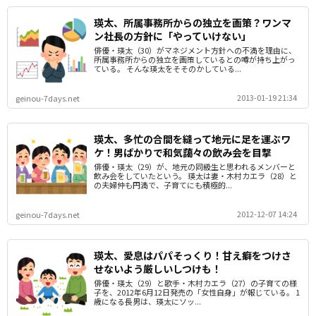
瑛太、所属事務所からの独立を画策？ワンマ
ン社長の方針に「やっていけない」
俳優・瑛太（30）がマネジメント方針への不満を理由に、
所属事務所からの独立を画策しているとの噂が持ち上がっ
ている。 そんな瑛太をそそのかしている...
2013-01-19 21:34
geinou-7days.net
瑛太、多忙の合間を縫って地元に足を運ぶワ
ケ！男ばかりで和気藹々の飲み会を目撃
俳優・瑛太（29）が、地元の同級生と思われるメンバーと
飲み会をしていたという。 瑛太は妻・木村カエラ（28）と
の夫婦仲も円満で、子育てにも積極的...
2012-12-07 14:24
geinou-7days.net
瑛太、愛息はパパそっくり！甘え癖をつけさ
せないよう厳しいしつけも！
俳優・瑛太（29）と歌手・木村カエラ（27）の子育ての様
子を、2012年6月12日発売の「女性自身」が報じている。 1
歳になる長男は、瑛太にソッ...