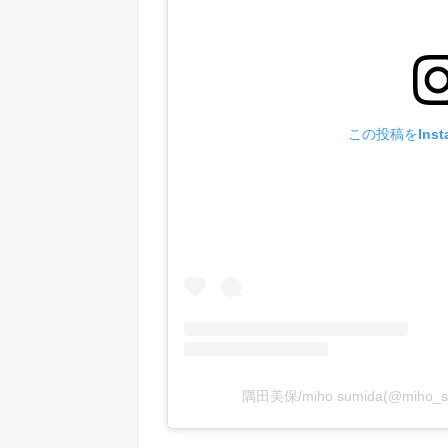
この投稿をInst
隅田美保/miho sumida(@miho