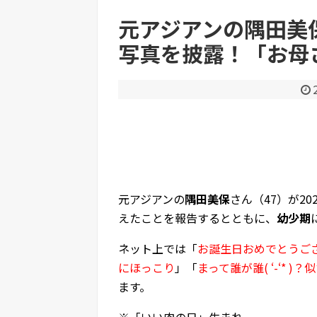
元アジアンの隅田美
写真を披露！「お母
Powered by livedoor 相互RSS
元アジアンの
隅田美保
さん（47）が2
えたことを報告するとともに、
幼少期
ネット上では「
お誕生日おめでとうご
にほっこり
」「
まって誰が誰( ‘-‘* 
ます。
※「いい肉の日」生まれ。