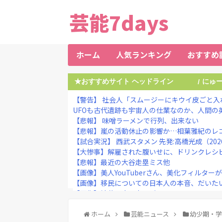
芸能7days
ホーム
人気ランキング
おすすめ
★おすすめサイト ヘッドライン
にゅ
/
【警告】 社会人「スムージーにキウイ皮ごと入れ
UFOも古代遺跡も宇宙人の仕業なのか、人間の英知
【悲報】 味噌ラーメンで行列、出来ない
【悲報】嵐の活動休止の影響か…相葉雅紀のレコメ
【試合実況】 西武スタメン 先発:高橋光成（2026.
【大惨事】解雇された腹いせに、ドリンクレシピ
【悲報】最近の大谷走塁ミス他
【画像】美人YouTuberさん、美化フィルターが
【画像】移民についての日本人の本音、だいた
【画像】渋谷に古き良きギャル、現るｗｗｗｗｗｗｗ
女芸人の吉住さん（36）メイクしたら普通に美人
【動画】動きがキレッキレすぎるJKアイドル、
ホーム
芸能ニュース
幼少期・