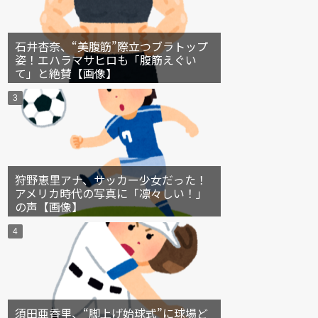
石井杏奈、“美腹筋”際立つブラトップ
姿！エハラマサヒロも「腹筋えぐい
て」と絶賛【画像】
狩野恵里アナ、サッカー少女だった！
アメリカ時代の写真に「凛々しい！」
の声【画像】
須田亜香里、“脚上げ始球式”に球場ど