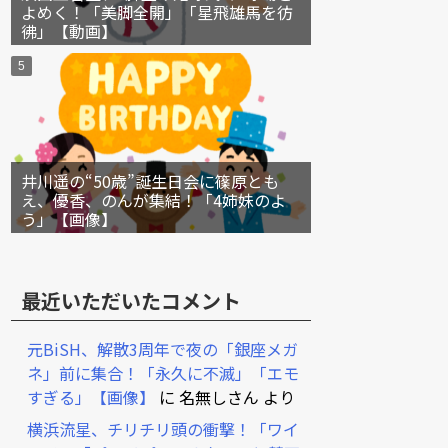
よめく！「美脚全開」「星飛雄馬を彷
彿」【動画】
井川遥の“50歳”誕生日会に篠原とも
え、優香、のんが集結！「4姉妹のよ
う」【画像】
最近いただいたコメント
元BiSH、解散3周年で夜の「銀座メガ
ネ」前に集合！「永久に不滅」「エモ
すぎる」【画像】
に
名無しさん
より
横浜流星、チリチリ頭の衝撃！「ワイ