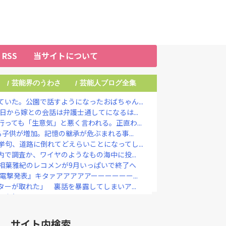
RSS
当サイトについて
芸能界のうわさ
芸能人ブログ全集
/
/
いた。公園で話すようになったおばちゃん...
日から嫁との会話は弁護士通してになるは...
っても「生意気」と悪く言われる。正直わ...
る子供が増加。記憶の継承が危ぶまれる事...
句、道路に倒れてどえらいことになってし...
内で調査か、ワイヤのようなもの海中に投...
相葉雅紀のレコメンが9月いっぱいで終了へ
電撃発表』キタァアアアアアーーーーーー...
ターが取れた」 裏話を暴露してしまいア...
のお知らせ・・・・
ぎりは〝絶対買わない〟理由
｣が始まった…10代後半～20代の...
サイト内検索