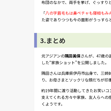
布団のなかで、両手を挙げ、ぐっすりと
「
八の字眉毛もは鼻ペチャも寝相もみ
た姿でありつつも今の面影がうっすら
3.まとめ
元アジアンの
隅田美保
さんが、47歳
した“家族ショット”を公開しました。
隅田さんは兵庫県伊丹市出身で、三姉
り、お母さまとソックリな顔だちが印
約19年間に渡り活動してきたお笑いコ
支えてくれる方々や家族、友人らへの
くようです。