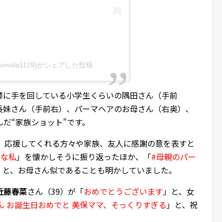
_sumida1129)がシェアした投稿
膝に手を回している小学生くらいの隅田さん（手前
長妹さん（手前右）、パーマヘアのお母さん（右奥）、
だ“家族ショット”です。
し、応援してくれる方々や家族、友人に感謝の意を表すと
黒な私
」を懐かしそうに振り返ったほか、「
#母親のパー
」と、お母さん似であることも明かしていました。
近藤春菜
さん（39）が「
おめでとうございます
」と、女
ん お誕生日おめでと 美保ママ、そっくりすぎる
」と、祝