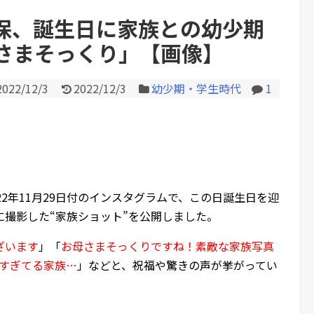
保、誕生日に家族との幼少期
さまそっくり」【画像】
Powered by livedoor 相互RS
2022/12/3
2022/12/3
幼少期・学生時代
1
022年11月29日付のインスタグラムで、この日誕生日を迎
に撮影した“家族ショット”を公開しました。
ざいます
」「
お母さまそっくりですね！素敵な家族写真
)？似すぎてる家族…
」などと、祝福や驚きの声が挙がってい