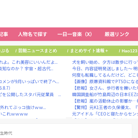
記事
人物名で探す
一日一音楽（X）
厳選リンク
ーぷる
芸能ニュースまとめ
まとめサイト速報＋
/
/
/
Hao123
よ。これ美容にいいんだよ...
犬を飼い始め、夕方は散歩に行って
なのか？ 宇宙・超古代...
今日、内容証明発送しました～ 明
何度も転職してるんだけど、どこ行
ンが9月いっぱいで終了へ...
【画像】原爆資料館でPTSDにな
8.7）
【悲報】女さん、歩行者を轢いた挙
を公開したスタバ元従業員 ...
韓国調査船が竹島周辺の日本EEZ
【悲報】嵐の活動休止の影響か…
外れてぶっコ抜けｗｗ...
【驚愕】元K1王者の久保優太、『
いこれｗｗｗｗ
元アイドル「CEOと寝たからセン
ｗｗｗｗｗ 【Pick...
【悲報】東京大学、『完全終了』
の部類だったと判明ｗｗｗ...
ヒコロヒー コンビニで割引おに
見つかるｗｗｗｗ
学生時代
“テレビ大好き”高齢者の｢テレビ離れ