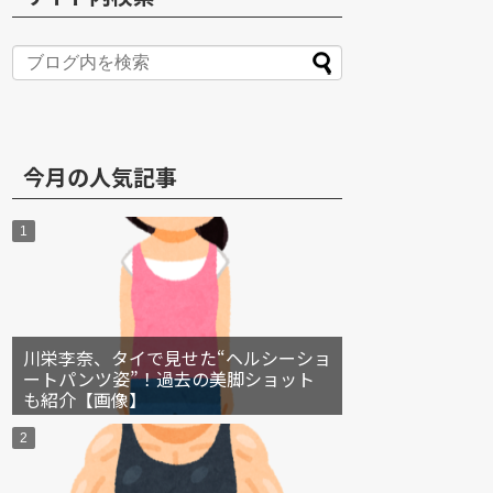
S
今月の人気記事
川栄李奈、タイで見せた“ヘルシーショ
ートパンツ姿”！過去の美脚ショット
も紹介【画像】