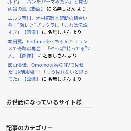
ルド」「パンチパーマみたい」と賛否
両論の嵐【動画】
に
名無しさん
より
エルフ荒川、木村拓哉と禁断の相合い
傘！“激レア”プリクラに「これは伝説
すぎ」【画像】
に
名無しさん
より
本田翼、Perfumeあ～ちゃんとフラン
スで奇跡の再会！「やっぱ“持ってる”2
人」【画像】
に
名無しさん
より
影山優佳、OmoinotakeのMVで見せ
た“JK制服姿”！「もう見れないと思っ
てた」【画像】
に
名無しさん
より
お世話になっているサイト様
記事のカテゴリー