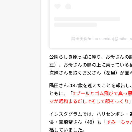
隅田美保/miho sumida(@miho
公園らしき原っぱに座り、お母さんの
左）、お母さんの膝の上に乗っている
次妹さんを抱くお父さん（左奥）が並ん
隅田さんは47歳を迎えたことを報告
ともに、「
#プールとゴム飛びで真っ
マが昭和まるだし #そして顔そっくり
インスタグラムでは、ハリセンボン・
優・
真飛聖
さん（46）も「
すみーちゃ
福していました。