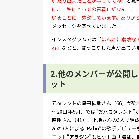
いたり出来たことが嬉しくてね
」と感
に、「私にとっての青春」だなんて、
いることに、感動しています。ありが
メッセージを寄せていました。
インスタグラムでは「
ほんとに素敵な
春
」などと、ほっこりした声が出てい
2.他のメンバーが公開
ット
元タレントの
島田紳助
さん（66）が総
～2011年9月）では“おバカタレント
直樹
さん（41）、上地さんの3人で結成
んの3人による“
Pabo
”は歌手デビュー
ニット“
アラジン
”もヒット曲「
陽は、