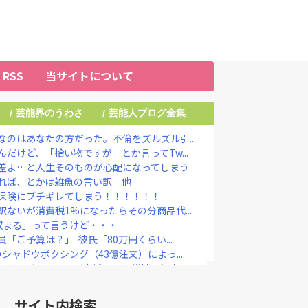
RSS
当サイトについて
芸能界のうわさ
芸能人ブログ全集
/
/
のはあなたの方だった。不倫をズルズル引...
だけど、「拾い物ですが」とか言ってTw...
差よ…と人生そのものが心配になってしまう
れば、とかは雑魚の言い訳」他
保険にブチギレてしまう！！！！！！
ないが消費税1%になったらその分商品代...
収まる」って言うけど・・・
ご予算は？」 彼氏「80万円くらい...
シャドウボクシング（43億注文）によっ...
やめずに、それが支援」 被災地・熊本へ...
ナムビル”を家宅捜索した結果・・・・・...
持論 「強制しろよ」「保険にも入れない...
サイト内検索