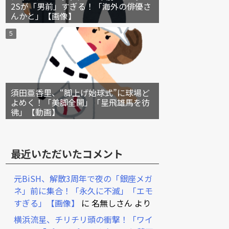
2Sが「男前」すぎる！「海外の俳優さ
んかと」【画像】
須田亜香里、“脚上げ始球式”に球場ど
よめく！「美脚全開」「星飛雄馬を彷
彿」【動画】
最近いただいたコメント
元BiSH、解散3周年で夜の「銀座メガ
ネ」前に集合！「永久に不滅」「エモ
すぎる」【画像】
に
名無しさん
より
横浜流星、チリチリ頭の衝撃！「ワイ