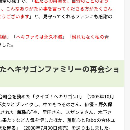
無量の様子で、「
私たちの再会を、自分のことのよう
、、こんなありがたい事を言ってくださる方がたくさん
とうございます
」と、見守ってくれるファンにも感謝の
笑顔
」「
ヘキファミは永久不滅
」「
紛れもなく私の青
ました。
したヘキサゴンファミリーの再会ショ
合司会を務めた「クイズ！ヘキサゴンII」（2005年10月
”が次々とブレイクし、中でもつるのさん、俳優・
野久保
された“
羞恥心
”や、里田さん、スザンヌさん、木下さ
も果たすなど人気を博したほか、羞恥心とPaboの合体ユ
また昇る
」（2008年7月30日発売）を送り出しました。