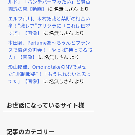
ルド」「パンチパーマみたい」と賛否
両論の嵐【動画】
に
名無しさん
より
エルフ荒川、木村拓哉と禁断の相合い
傘！“激レア”プリクラに「これは伝説
すぎ」【画像】
に
名無しさん
より
本田翼、Perfumeあ～ちゃんとフラン
スで奇跡の再会！「やっぱ“持ってる”2
人」【画像】
に
名無しさん
より
影山優佳、OmoinotakeのMVで見せ
た“JK制服姿”！「もう見れないと思っ
てた」【画像】
に
名無しさん
より
お世話になっているサイト様
記事のカテゴリー