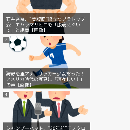
石井杏奈、“美腹筋”際立つブラトップ
姿！エハラマサヒロも「腹筋えぐい
て」と絶賛【画像】
狩野恵里アナ、サッカー少女だった！
アメリカ時代の写真に「凛々しい！」
の声【画像】
シャンプーハット、“30年前”モノクロ