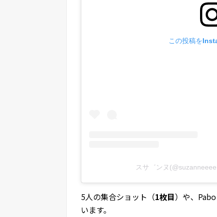
この投稿をInst
スサ゛ンヌ(@suzannee
5人の集合ショット（
1枚目
）や、Pab
います。