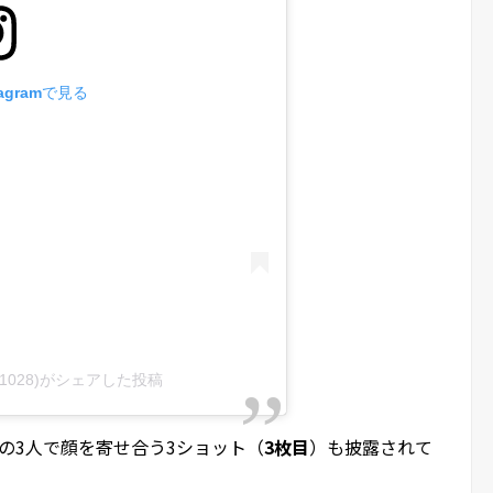
agramで見る
ee1028)がシェアした投稿
oの3人で顔を寄せ合う3ショット（
3枚目
）も披露されて