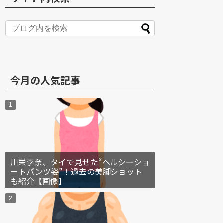
S
今月の人気記事
川栄李奈、タイで見せた“ヘルシーショ
ートパンツ姿”！過去の美脚ショット
も紹介【画像】