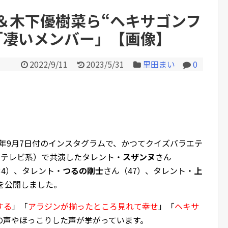
＆木下優樹菜ら“ヘキサゴンフ
「凄いメンバー」【画像】
Powered by livedoor 相互RS
2022/9/11
2023/5/31
里田まい
0
22年9月7日付のインスタグラムで、かつてクイズバラエテ
ジテレビ系）で共演したタレント・
スザンヌ
さん
34）、タレント・
つるの剛士
さん（47）、タレント・
上
”を公開しました。
する
」「
アラジンが揃ったところ見れて幸せ
」「
ヘキサ
の声やほっこりした声が挙がっています。