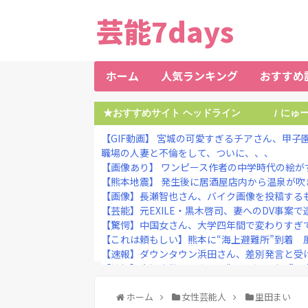
芸能7days
ホーム
人気ランキング
おすすめ
★おすすめサイト ヘッドライン
にゅ
/
【GIF動画】 宮城の可愛すぎるチアさん、甲子
職場の人妻と不倫をして、ついに、、、
【画像あり】 ワンピース作者の中学時代の絵が
【熊本地震】 発生後に居酒屋店内から温泉が吹き出
【画像】長瀬智也さん、バイク画像を投稿するも
【芸能】元EXILE・黒木啓司、妻へのDV事案で逮
【驚愕】中国女さん、大学四年間で変わりすぎてし
【これは頼もしい】熊本に“海上避難所”到着 風呂
【速報】ダウンタウン浜田さん、差別発言と受け
【衝撃】大阪府警、ミナミの“ベトナムビル”を家
【速報】ダウンタウン浜田さん、差別発言と受け
ホーム
女性芸能人
里田まい