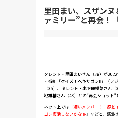
里田まい、スザンヌ
ァミリー”と再会！
Powered by livedoor 相互RSS
タレント・
里田まい
さん（38）が20
ィ番組「クイズ！ヘキサゴンII」（フ
（35）、タレント・
木下優樹菜
さん（
地雄輔
さん（43）との“再会ショット
ネット上では「
凄いメンバー！！感動
ゴン復活しないかなぁ
」などと、感激