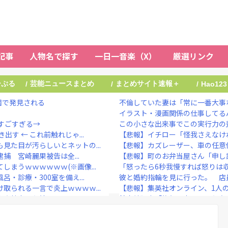
記事
人物名で探す
一日一音楽（X）
厳選リンク
ーぷる
芸能ニュースまとめ
まとめサイト速報＋
/
/
/
Hao123
園で発見される
不倫していた妻は「常に一番大事な
イラスト・漫画関係の仕事してるん
すごすぎる→
この小さな出来事でこの実行力の
す ← これ前触れじゃ...
【悲報】イチロー「怪我さえなけ
見た目が汚らしいとネットの...
【悲報】カズレーザー、車の任意
捕 宮崎麗果被告は全...
【悲報】町のお弁当屋さん「申し訳
まうｗｗｗｗｗｗ(※画像...
「怒ったら6秒我慢すれば怒りは
・診療・300室を備え...
彼と婚約指輪を見に行った。 店員「
取られる一言で炎上ｗｗｗｗ...
【悲報】集英社オンライン、1人の
宅捜索した結果・・・・・...
鈴木紗理奈「旅行を考えていた方は
取られる一言で炎上ｗｗｗｗ...
【衝撃】大阪府警、ミナミの“ベト
カズレーザー、車の任意保険を巡り