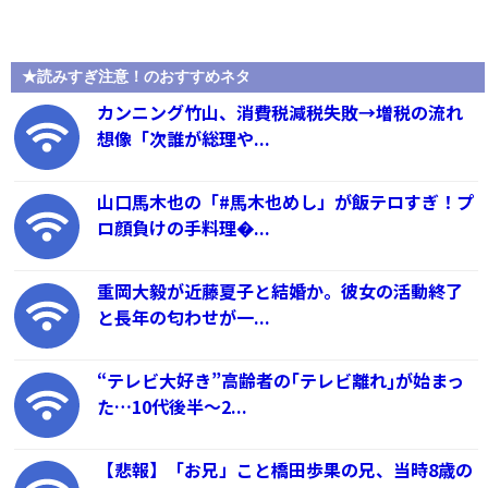
★読みすぎ注意！のおすすめネタ
カンニング竹山、消費税減税失敗→増税の流れ
想像「次誰が総理や...
山口馬木也の「#馬木也めし」が飯テロすぎ！プ
ロ顔負けの手料理�...
重岡大毅が近藤夏子と結婚か。彼女の活動終了
と長年の匂わせが一...
“テレビ大好き”高齢者の｢テレビ離れ｣が始まっ
た…10代後半～2...
【悲報】「お兄」こと橋田歩果の兄、当時8歳の