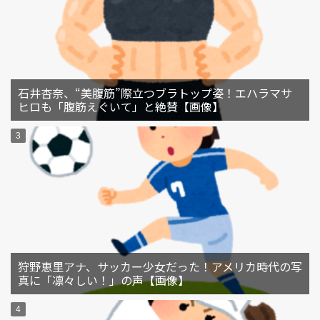
石井杏奈、“美腹筋”際立つブラトップ姿！エハラマサ
ヒロも「腹筋えぐいて」と絶賛【画像】
狩野恵里アナ、サッカー少女だった！アメリカ時代の写
真に「凛々しい！」の声【画像】