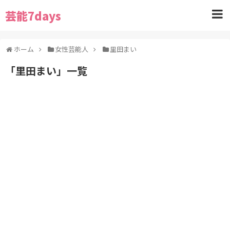
芸能7days
ホーム
女性芸能人
里田まい
「
里田まい
」
一覧