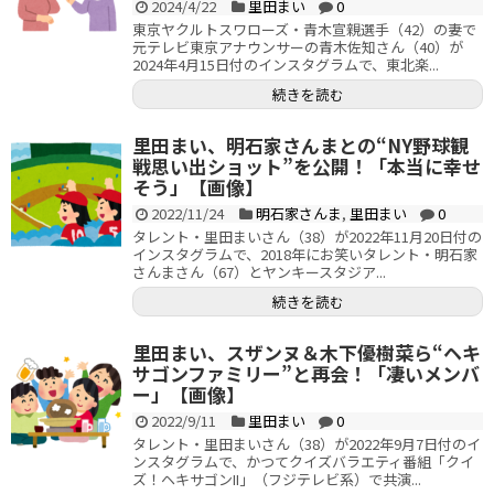
2024/4/22
里田まい
0
東京ヤクルトスワローズ・青木宣親選手（42）の妻で
元テレビ東京アナウンサーの青木佐知さん（40）が
2024年4月15日付のインスタグラムで、東北楽...
続きを読む
里田まい、明石家さんまとの“NY野球観
戦思い出ショット”を公開！「本当に幸せ
そう」【画像】
2022/11/24
明石家さんま
,
里田まい
0
タレント・里田まいさん（38）が2022年11月20日付の
インスタグラムで、2018年にお笑いタレント・明石家
さんまさん（67）とヤンキースタジア...
続きを読む
里田まい、スザンヌ＆木下優樹菜ら“ヘキ
サゴンファミリー”と再会！「凄いメンバ
ー」【画像】
2022/9/11
里田まい
0
タレント・里田まいさん（38）が2022年9月7日付のイ
ンスタグラムで、かつてクイズバラエティ番組「クイ
ズ！ヘキサゴンII」（フジテレビ系）で共演...