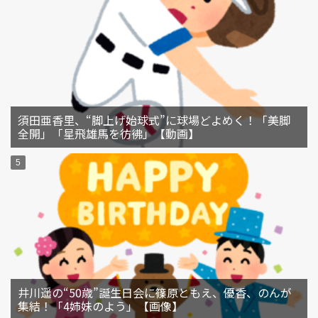
須田亜香里、“脚上げ始球式”に球場どよめく！「美脚
全開」「星飛雄馬を彷彿」【動画】
井川遥の“50歳”誕生日会に篠原ともえ、優香、のんが
集結！「4姉妹のよう」【画像】