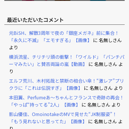
最近いただいたコメント
元BiSH、解散3周年で夜の「銀座メガネ」前に集合！
「永久に不滅」「エモすぎる」【画像】
に
名無しさん
より
横浜流星、チリチリ頭の衝撃！「ワイルド」「パンチパ
ーマみたい」と賛否両論の嵐【動画】
に
名無しさん
よ
り
エルフ荒川、木村拓哉と禁断の相合い傘！“激レア”プリ
クラに「これは伝説すぎ」【画像】
に
名無しさん
より
本田翼、Perfumeあ～ちゃんとフランスで奇跡の再会！
「やっぱ“持ってる”2人」【画像】
に
名無しさん
より
影山優佳、OmoinotakeのMVで見せた“JK制服姿”！
「もう見れないと思ってた」【画像】
に
名無しさん
よ
り