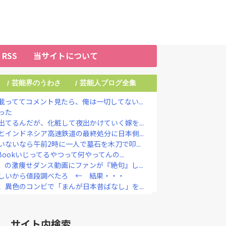
RSS
当サイトについて
芸能界のうわさ
芸能人ブログ全集
/
/
っててコメント見たら、俺は一切してない...
った
てるんだが、化粧して夜出かけていく嫁を...
インドネシア高速鉄道の最終処分に日本側...
ないなら午前2時に一人で墓石を木刀で叩...
ookいじってるやつって何やってんの...
の激痩せダンス動画にファンが『絶句』し...
しいから値段調べたろ ← 結果・・・
異色のコンビで「まんが日本昔ばなし」を...
』キタァアアアアーーーーーーー！！
定なら降板ドミノ 被害者があえて〝最強...
国憲法の3大原則を絶対に変えさせてはな...
サイト内検索