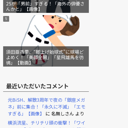
2Sが「男前」すぎる！「海外の俳優さ
んかと」【画像】
須田亜香里、“脚上げ始球式”に球場ど
よめく！「美脚全開」「星飛雄馬を彷
彿」【動画】
最近いただいたコメント
元BiSH、解散3周年で夜の「銀座メガ
ネ」前に集合！「永久に不滅」「エモ
すぎる」【画像】
に
名無しさん
より
横浜流星、チリチリ頭の衝撃！「ワイ