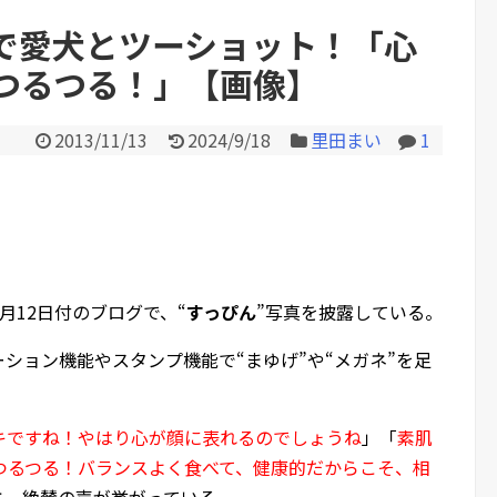
で開いたら終わるサイトだっ...
で愛犬とツーショット！「心
つるつる！」【画像】
Powered by livedoor 相互RS
2013/11/13
2024/9/18
里田まい
1
11月12日付のブログで、“
すっぴん
”写真を披露している。
ション機能やスタンプ機能で“まゆげ”や“メガネ”を足
キですね！やはり心が顔に表れるのでしょうね
」「
素肌
つるつる！バランスよく食べて、健康的だからこそ、相
と、絶賛の声が挙がっている。