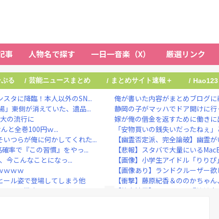
記事
人物名で探す
一日一音楽（X）
厳選リンク
ーぷる
芸能ニュースまとめ
まとめサイト速報＋
/
/
/
Hao123
タに降臨！本人以外のSN...
俺が書いた内容がまとめブログに載
」東側が消えていた、遺品...
静岡の子がマッハでドア開けに行
最大の流行に
嫁が俺の借金を返すために働きに出
と全巻100円ｗ...
「安物買いの銭失いだったねぇ」と
いつらが俺に何かしてくれた...
【幽霊否定派、完全論破】幽霊がい
確率で『この習慣』をやっ...
【悲報】スタバで大量にいるMacB
、今こんなことになっ...
【画像】小学生アイドル「りりぴ」
ｗｗｗｗｗ
【画像あり】ランドクルーザー欲
ヒール姿で登場してしまう他
【衝撃】藤原紀香＆ののかちゃん、
くらい激変してしまう・・・...
【熊本地震】ヒカキン、『神対応
プチ株式会社」に変更ww...
NHKでも性加害！番組出演者Ｘ特
アアーーーーーーー！！他
大物ミュージシャンが投稿 「日本