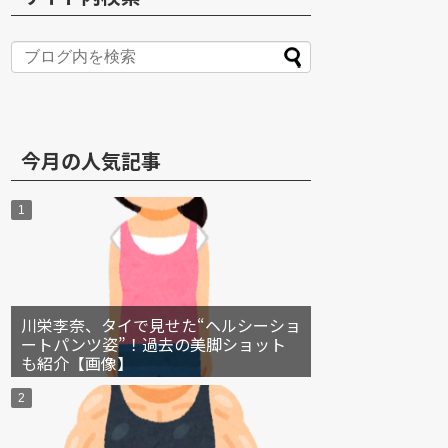
S
今月の人気記事
川栄李奈、タイで見せた“ヘルシーショ
ートパンツ姿”！過去の美脚ショット
も紹介【画像】