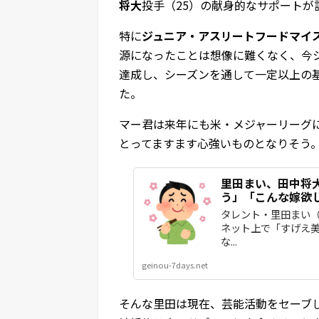
将大
投手（25）の献身的なサポート
特に
ジュニア・アスリートフードマイ
源になったことは想像に難くなく、今シ
達成し、シーズンを通して一定以上の
た。
マー君は来年にも米・メジャーリーグ
とってますます心強いものとなりそう
里田まい、田中将
う」「こんな嫁欲
タレント・里田まい（
ネット上で「すげえ
な...
geinou-7days.net
そんな里田は現在、芸能活動をセーブ