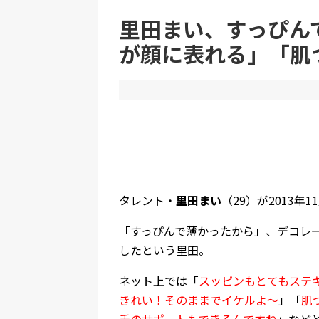
【悲報】「ブロック人数を調べるよ！」←好奇心
里田まい、すっぴん
が顔に表れる」「肌
Powered by livedoor 相互RSS
タレント・
里田まい
（29）が2013年
「すっぴんで薄かったから」、デコレー
したという里田。
ネット上では「
スッピンもとてもステ
きれい！そのままでイケルよ～
」「
肌
手のサポートもできるんですね
」など