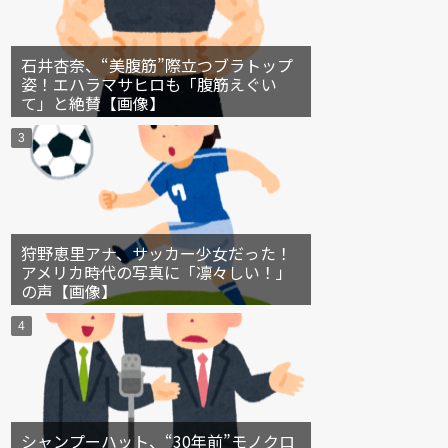
石井杏奈、“美腹筋”際立つブラトップ
姿！エハラマサヒロも「腹筋えぐい
て」と絶賛【画像】
狩野恵里アナ、サッカー少女だった！
アメリカ時代の写真に「凛々しい！」
の声【画像】
シャンプーハット、“30年前”モノクロ