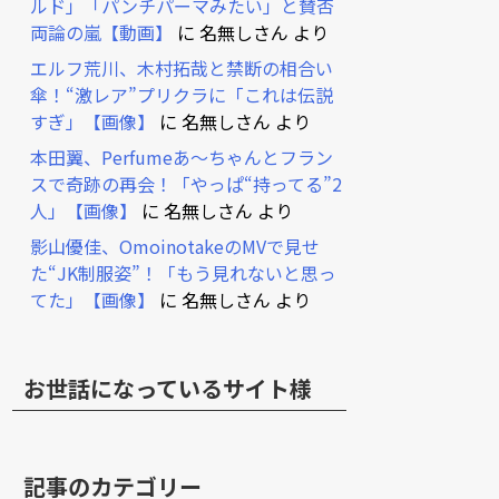
ルド」「パンチパーマみたい」と賛否
両論の嵐【動画】
に
名無しさん
より
エルフ荒川、木村拓哉と禁断の相合い
傘！“激レア”プリクラに「これは伝説
すぎ」【画像】
に
名無しさん
より
本田翼、Perfumeあ～ちゃんとフラン
スで奇跡の再会！「やっぱ“持ってる”2
人」【画像】
に
名無しさん
より
影山優佳、OmoinotakeのMVで見せ
た“JK制服姿”！「もう見れないと思っ
てた」【画像】
に
名無しさん
より
お世話になっているサイト様
記事のカテゴリー