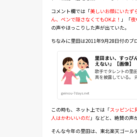
コメント欄では「
美しいお顔にいたず
ん、ペンで隠さなくてもOKよ！
」「
夜
の声やほっこりした声が出ていた。
ちなみに里田は2011年9月28日付の
里田まい、すっぴ
えない」【画像】
歌手でタレントの里田ま
真を披露している。 元
geinou-7days.net
この時も、ネット上では「
スッピンに
人はかわいいのだ
」などと、絶賛の声
そんな今年の里田は、東北楽天ゴール