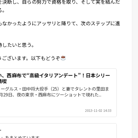
を決断し、自らの努力で資格を取り、そして実を結んだ
る。
もなかったようにアッサリと降りて、次のステップに進
待したいと思う。
うございます。以下もどうぞ
い、西麻布で“高級イタリアンデート”！日本シリー
満喫
ーグルス・田中将大投手（25）と妻でタレントの里田ま
10月29日、夜の東京・西麻布にツーショットで現れた...
2013-11-02 14:33
＋
ト」をまとめています