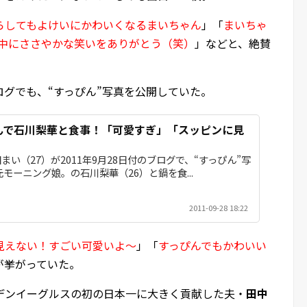
らしてもよけいにかわいくなるまいちゃん
」「
まいちゃ
中にささやかな笑いをありがとう（笑）
」などと、絶賛
ブログでも、“すっぴん”写真を公開していた。
んで石川梨華と食事！「可愛すぎ」「スッピンに見
い（27）が2011年9月28日付のブログで、“すっぴん”写
モーニング娘。の石川梨華（26）と鍋を食...
2011-09-28 18:22
見えない！すごい可愛いよ～
」「
すっぴんでもかわいい
が挙がっていた。
デンイーグルスの初の日本一に大きく貢献した夫・
田中