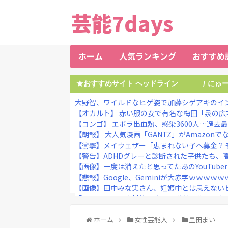
芸能7days
ホーム
人気ランキング
おすすめ
★おすすめサイト ヘッドライン
にゅ
/
大野智、ワイルドなヒゲ姿で加藤シゲアキのインス
【オカルト】 赤い服の女で有名な梅田「泉の広場
【コンゴ】 エボラ出血熱、感染3600人…過去
【朗報】 大人気漫画「GANTZ」がAmazonでなん
【衝撃】メイウェザー「恵まれない子へ募金？そ
【警告】ADHDグレーと診断された子供たち、高
【画像】一度は消えたと思ってたあのYouTuber
【悲報】Google、Geminiが大赤字ｗｗｗｗ
【画像】田中みな実さん、妊娠中とは思えない
「キム兄」こと木村祐一さん、誰だか分からない
【朗報】プチプチで有名な川上産業、社名を「プチ
【熊本地震】ヒカキン、『神対応』キタァアア
ホーム
女性芸能人
里田まい