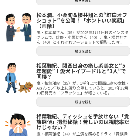
続きを読む
松本潤、小栗旬＆櫻井翔との“紅白オフ
ショット”を公開！「ホントいい笑顔」
【画像】
嵐・松本潤さん（39）が2023年1月1日付のインスタ
グラムで、俳優・小栗旬さん（40）、嵐・櫻井翔さ
ん（40）とそれぞれツーショットで撮影した写...
続きを読む
相葉雅紀、関西出身の癒し系美女と“5
年超愛”！愛犬トイプードルと“3人”で
同棲？
嵐・相葉雅紀（35）が、1学年上で関西出身の女性・
Aさんと5年以上に渡り交際していると、2017年12月
18日発売の「フラッシュ」が報じている。 ...
続きを読む
相葉雅紀、ティッシュを手放せない「貴
族探偵」撮影秘話！苦しいのは視聴率だ
けじゃない？
嵐・相葉雅紀（34）が主演を務めるドラマ「貴族探