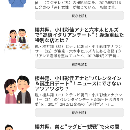
偵」（フジテレビ系）の撮影秘話を、2017年5月16
日発売の「週刊女性」が報じている。 相葉は重...
続きを読む
櫻井翔、小川彩佳アナと六本木ヒルズ
で“高級イタリアンデート”！逢瀬重ねた
特別な店とは？
嵐・櫻井翔（35）とテレビ朝日・小川彩佳アナウン
サー（32）が東京・六本木ヒルズ内にある高級イタ
リアンで逢瀬を重ねていたと、2017年4月27日発...
続きを読む
櫻井翔、小川彩佳アナと“バレンタイン
＆誕生日デート”！ニュースにできない
アツアツぶり？
嵐・櫻井翔（35）とテレビ朝日・小川彩佳アナウン
サー（32）の“バレンタインデート＆誕生日お泊まり
愛”を、2017年2月27日発売の「週刊ポスト」...
続きを読む
櫻井翔、弟と“ラグビー観戦”で束の間