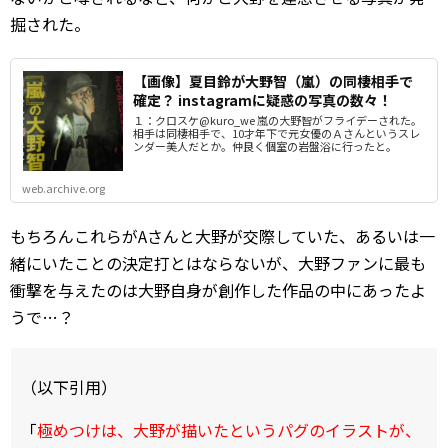
掘された。
【画像】夏目鈴が大野智（嵐）の同棲相手で
確定？ instagramに疑惑の写真の数々！
１：クロスケ@kuro_we 嵐の大野智がフライデーされた。
相手は同棲相手で、10才年下で元女優のＡさんというスレ
ンダー美人だとか。仲良く個室の岩盤浴に行ったと。
web.archive.org
もちろんこれらがAさんと大野が交際していた、あるいは一
緒にいたことの決定打とはならないが、大野ファンに最も
衝撃を与えたのは大野自身が創作した作品の中にあったよ
うで…？
（以下引用）
「
極めつけは、大野が描いたというパグのイラストが、