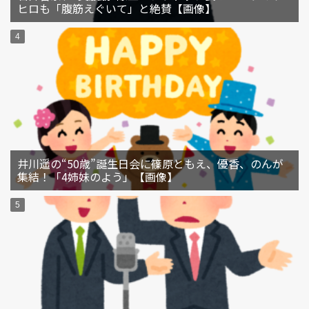
ヒロも「腹筋えぐいて」と絶賛【画像】
井川遥の“50歳”誕生日会に篠原ともえ、優香、のんが
集結！「4姉妹のよう」【画像】