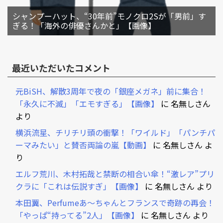
シャンプーハット、“30年前”モノクロ2Sが「男前」す
ぎる！「海外の俳優さんかと」【画像】
最近いただいたコメント
元BiSH、解散3周年で夜の「銀座メガネ」前に集合！
「永久に不滅」「エモすぎる」【画像】
に
名無しさん
より
横浜流星、チリチリ頭の衝撃！「ワイルド」「パンチパ
ーマみたい」と賛否両論の嵐【動画】
に
名無しさん
よ
り
エルフ荒川、木村拓哉と禁断の相合い傘！“激レア”プリ
クラに「これは伝説すぎ」【画像】
に
名無しさん
より
本田翼、Perfumeあ～ちゃんとフランスで奇跡の再会！
「やっぱ“持ってる”2人」【画像】
に
名無しさん
より