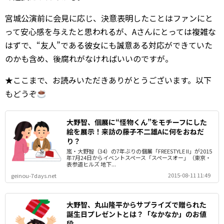
宮城公演前に会見に応じ、決意表明したことはファンにと
って安心感を与えたと思われるが、Aさんにとっては複雑な
はずで、“友人”である彼女にも誠意ある対応ができていた
のかも含め、後腐れがなければいいのですが。
★ここまで、お読みいただきありがとうございます。以下
もどうぞ
大野智、個展に“怪物くん”をモチーフにした
絵を展示！来訪の藤子不二雄Aに何をおねだ
り？
嵐・大野智（34）の7年ぶりの個展「FREESTYLE II」が2015
年7月24日からイベントスペース「スペースオー」（東京・
表参道ヒルズ 地下...
2015-08-11 11:49
geinou-7days.net
大野智、丸山隆平からサプライズで贈られた
誕生日プレゼントとは？「なかなか」のお値
段