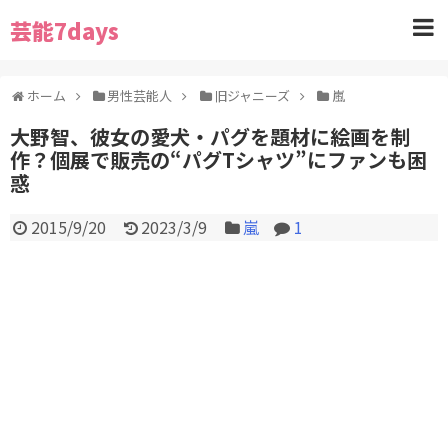
芸能7days
ホーム
男性芸能人
旧ジャニーズ
嵐
大野智、彼女の愛犬・パグを題材に絵画を制
作？個展で販売の“パグTシャツ”にファンも困
惑
2015/9/20
2023/3/9
嵐
1