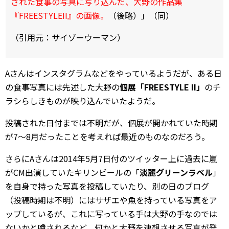
された食事の写真に写り込んだ、大野の作品集
『FREESTYLEII』の画像。
（後略）」（同）
（引用元：サイゾーウーマン）
Aさんはインスタグラムなどをやっているようだが、ある日
の食事写真には先述した大野の
個展「FREESTYLE II」
のチ
ラシらしきものが映り込んでいたようだ。
投稿された日付までは不明だが、個展が開かれていた時期
が7～8月だったことを考えれば最近のものなのだろう。
さらにAさんは2014年5月7日付のツイッター上に過去に嵐
がCM出演していたキリンビールの「
淡麗グリーンラベル
」
を自身で持った写真を投稿していたり、別の日のブログ
（投稿時期は不明）にはサザエや魚を持っている写真をア
ップしているが、これに写っている手は大野の手なのでは
ないかと噂されるなど、何かと大野を連想させる写真が発