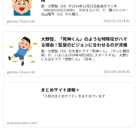
嵐・大野智（34）が2014年12月22日放送のラジオ
「ARASHI DISCOVERY」（FMヨコハマ）で、関ジャニ∞・
丸山隆平（31）から贈ら...
2014-12-24 14:41
geinou-7days.net
大野智、「死神くん」のような特殊役がハマ
る理由！監督のビジョンに合わせるのが流儀
嵐・大野智（33）の主演ドラマ「死神くん」（テレビ朝日
系）が、いよいよ2014年4月18日にスタートする。 大野と
いえばドラマ「怪物くん」（日本...
2014-04-18 09:46
geinou-7days.net
まとめサイト速報＋
「人気のまとめサイト」をまとめています
matome-plus.com