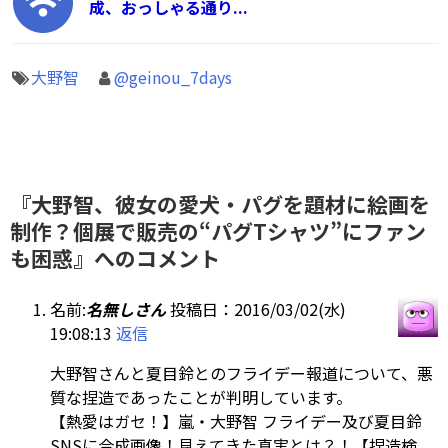
成、おっしゃる通り...
大野智
@geinou_7days
『大野智、彼女の愛犬・パグを題材に絵画を
制作？個展で販売の“パグTシャツ”にファン
も困惑』へのコメント
名前:
名無しさん
投稿日：2016/03/02(水)
19:08:13
返信
大野智さんと夏目鈴とのフライデー報道について、悪
質な捏造であったことが判明しています。
【熱愛はガセ！】嵐・大野智 フライデー及び夏目鈴
SNSに合成画像！見えてきた真実とは？！【捏造検