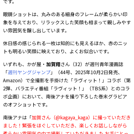
です。
眼鏡ショットは、丸みのある細身のフレームが柔らかい印
象を与えており、リラックスした笑顔も相まって親しみやす
い雰囲気を醸し出しています。
休日感の感じられる一枚は知的にも見えるほか、赤のニッ
トも明るい笑顔に映えており、よくお似合いです。
いずれも、かが屋・
加賀翔
さん（32）が週刊青年漫画誌
「
週刊ヤングジャンプ
」（44号、2025年10月2日発売、
Amazon）で全撮影を手掛けた「ラヴィット！」コラボ（第
2弾、バラエティ番組「ラヴィット！」（TBS系）とのコラ
ボ企画）において、南後アナを撮り下ろした巻末グラビア
のオフショットです。
南後アナは「
加賀さん（@kagaya_kaga）に撮っていただき
ました！緊張をほぐしていただき、楽しくお話ししながら
柔らかい雰囲気の中で撮影していただきました お手にとっ