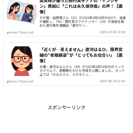
加賀翔が撮った田村真子アナの「ヤンジャ
ン」表紙に「これは永久保存版」の声！【画
像】
かが屋・加賀翔さん（32）が2025年9月30日付のXで、自身
が撮影し、TBS・田村真子アナウンサー（29）が表紙を務
めた週刊青年漫画誌「週刊ヤン...
2025-10-03 12:00
geinou-7days.net
「近くが…見えません」遼河はるひ、限界突
破の“老眼鏡姿”が「とってもお似合い」【画
像】
女優・遼河はるひさん（49）が2025年6月24日付のインス
タグラムで、老眼鏡をかけた写真を公開しました。 ネット
上では「はるひさん、メガネとっ...
2025-06-29 12:00
geinou-7days.net
スポンサーリンク