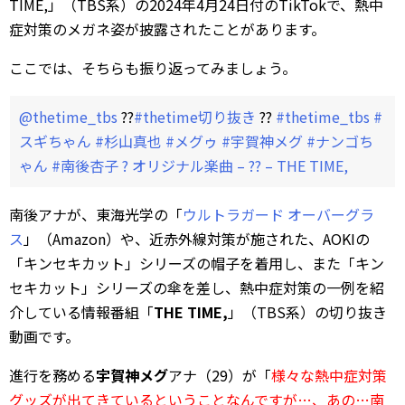
TIME,」（TBS系）の2024年4月24日付のTikTokで、熱中
症対策のメガネ姿が披露されたことがあります。
ここでは、そちらも振り返ってみましょう。
@thetime_tbs
??
#thetime切り抜き
??
#thetime_tbs
#
スギちゃん
#杉山真也
#メグゥ
#宇賀神メグ
#ナンゴち
ゃん
#南後杏子
? オリジナル楽曲 – ?? – THE TIME,
南後アナが、東海光学の「
ウルトラガード オーバーグラ
ス
」（Amazon）や、近赤外線対策が施された、AOKIの
「キンセキカット」シリーズの帽子を着用し、また「キン
セキカット」シリーズの傘を差し、熱中症対策の一例を紹
介している情報番組「
THE TIME,
」（TBS系）の切り抜き
動画です。
進行を務める
宇賀神メグ
アナ（29）が「
様々な熱中症対策
グッズが出てきているということなんですが…、あの…南