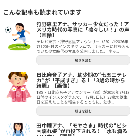
こんな記事も読まれています
狩野恵里アナ、サッカー少女だった！ア
メリカ時代の写真に「凛々しい！」の声
【画像】
テレビ東京・狩野恵里アナウンサー（39）が2026年
7月20日付のインスタグラムで、サッカーに打ち込ん
でいた少女時代の写真を公開しました。 ネッ...
続きを読む
日比麻音子アナ、幼少期の“七五三テレ
カ”が「平成すぎ」る！「3歳の時から
綺麗」【画像】
TBS・日比麻音子アナウンサー（33）が2026年7月13
日付のインスタグラムで、（7月5日に）33歳の誕生
日を迎えたことを報告するとともに、幼少...
続きを読む
田中瞳アナ、「モヤさま」時代の“ビシ
ョ濡れ姿”が再投下される！「水も滴る