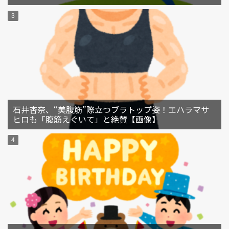
石井杏奈、“美腹筋”際立つブラトップ姿！エハラマサ
ヒロも「腹筋えぐいて」と絶賛【画像】