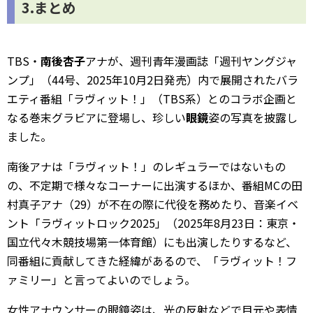
3.まとめ
TBS・
南後杏子
アナが、週刊青年漫画誌「週刊ヤングジャ
ンプ」（44号、2025年10月2日発売）内で展開されたバラ
エティ番組「ラヴィット！」（TBS系）とのコラボ企画と
なる巻末グラビアに登場し、珍しい
眼鏡
姿の写真を披露し
ました。
南後アナは「ラヴィット！」のレギュラーではないもの
の、不定期で様々なコーナーに出演するほか、番組MCの田
村真子アナ（29）が不在の際に代役を務めたり、音楽イベ
ント「ラヴィットロック2025」（2025年8月23日：東京・
国立代々木競技場第一体育館）にも出演したりするなど、
同番組に貢献してきた経緯があるので、「ラヴィット！フ
ァミリー」と言ってよいのでしょう。
女性アナウンサーの眼鏡姿は、光の反射などで目元や表情