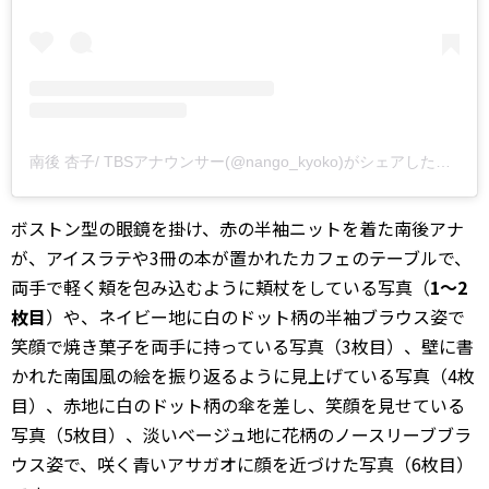
南後 杏子/ TBSアナウンサー(@nango_kyoko)がシェアした投稿
ボストン型の眼鏡を掛け、赤の半袖ニットを着た南後アナ
が、アイスラテや3冊の本が置かれたカフェのテーブルで、
両手で軽く頬を包み込むように頬杖をしている写真（
1～2
枚目
）や、ネイビー地に白のドット柄の半袖ブラウス姿で
笑顔で焼き菓子を両手に持っている写真（3枚目）、壁に書
かれた南国風の絵を振り返るように見上げている写真（4枚
目）、赤地に白のドット柄の傘を差し、笑顔を見せている
写真（5枚目）、淡いベージュ地に花柄のノースリーブブラ
ウス姿で、咲く青いアサガオに顔を近づけた写真（6枚目）