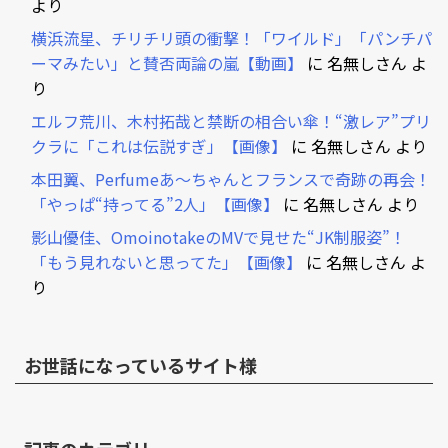
より
横浜流星、チリチリ頭の衝撃！「ワイルド」「パンチパ
ーマみたい」と賛否両論の嵐【動画】
に
名無しさん
よ
り
エルフ荒川、木村拓哉と禁断の相合い傘！“激レア”プリ
クラに「これは伝説すぎ」【画像】
に
名無しさん
より
本田翼、Perfumeあ～ちゃんとフランスで奇跡の再会！
「やっぱ“持ってる”2人」【画像】
に
名無しさん
より
影山優佳、OmoinotakeのMVで見せた“JK制服姿”！
「もう見れないと思ってた」【画像】
に
名無しさん
よ
り
お世話になっているサイト様