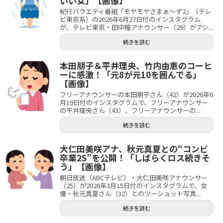
いい女」【画像】
紀行バラエティ番組「モヤモヤさまぁ～ず2」（テレ
ビ東京系）の2026年6月27日付のインスタグラム
が、テレビ東京・田中瞳アナウンサー（29）がアシ...
続きを読む
本田朋子＆平井理央、竹内由恵のコーヒ
ーに感激！「元8が元10を囲んでる」
【画像】
フリーアナウンサーの本田朋子さん（42）が2026年6
月19日付のインスタグラムで、フリーアナウンサー
の平井理央さん（43）、フリーアナウンサーの...
続きを読む
大仁田美咲アナ、秋元真夏との“コンビ
卒業2S”を公開！「しばらくロス続きそ
う」【画像】
朝日放送（ABCテレビ）・大仁田美咲アナウンサー
（25）が2026年3月15日付のインスタグラムで、女
優・秋元真夏さん（32）とのツーショット写真...
続きを読む