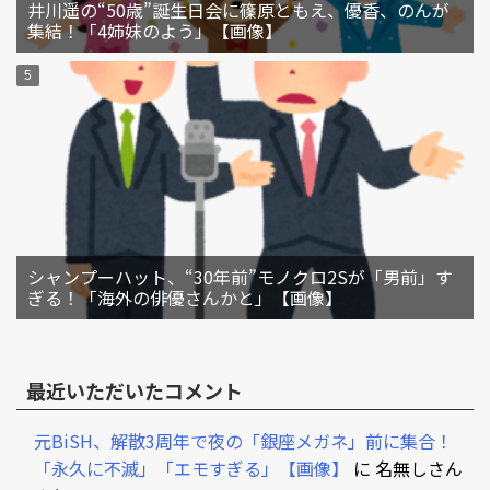
井川遥の“50歳”誕生日会に篠原ともえ、優香、のんが
集結！「4姉妹のよう」【画像】
シャンプーハット、“30年前”モノクロ2Sが「男前」す
ぎる！「海外の俳優さんかと」【画像】
最近いただいたコメント
元BiSH、解散3周年で夜の「銀座メガネ」前に集合！
「永久に不滅」「エモすぎる」【画像】
に
名無しさん