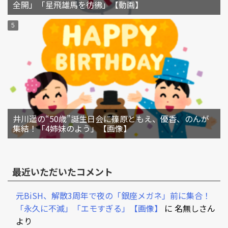
全開」「星飛雄馬を彷彿」【動画】
井川遥の“50歳”誕生日会に篠原ともえ、優香、のんが
集結！「4姉妹のよう」【画像】
最近いただいたコメント
元BiSH、解散3周年で夜の「銀座メガネ」前に集合！
「永久に不滅」「エモすぎる」【画像】
に
名無しさん
より