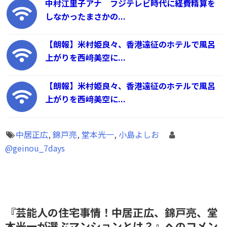
中村江里子アナ フジテレビ時代に経費精算を
しなかったまさかの...
【朗報】米村姫良々、香港遠征のホテルで風呂
上がりを西﨑美空に...
【朗報】米村姫良々、香港遠征のホテルで風呂
上がりを西﨑美空に...
中居正広
,
錦戸亮
,
堂本光一
,
小島よしお
@geinou_7days
『芸能人の住宅事情！中居正広、錦戸亮、堂
本光一が選ぶマンションとは？』へのコメン