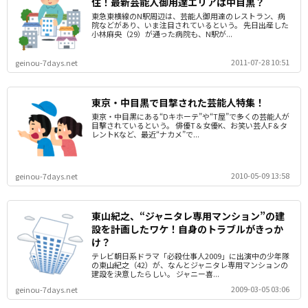
住！最新芸能人御用達エリアは中目黒？
東急東横線のN駅周辺は、芸能人御用達のレストラン、病
院などがあり、いま注目されているという。 先日出産した
小林麻央（29）が通った病院も、N駅が...
2011-07-28 10:51
geinou-7days.net
東京・中目黒で目撃された芸能人特集！
東京・中目黒にある“Dキホーテ”や“T屋”で多くの芸能人が
目撃されているという。 俳優T＆女優K、お笑い芸人F＆タ
レントKなど、最近“ナカメ”で...
2010-05-09 13:58
geinou-7days.net
東山紀之、“ジャニタレ専用マンション”の建
設を計画したワケ！自身のトラブルがきっか
け？
テレビ朝日系ドラマ「必殺仕事人2009」に出演中の少年隊
の東山紀之（42）が、なんとジャニタレ専用マンションの
建設を決意したらしい。 ジャニー喜...
2009-03-05 03:06
geinou-7days.net