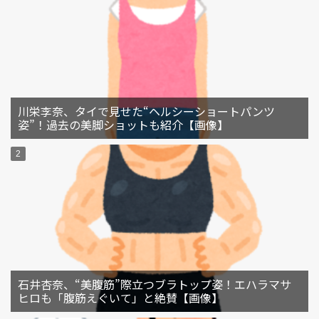
川栄李奈、タイで見せた“ヘルシーショートパンツ
姿”！過去の美脚ショットも紹介【画像】
石井杏奈、“美腹筋”際立つブラトップ姿！エハラマサ
ヒロも「腹筋えぐいて」と絶賛【画像】