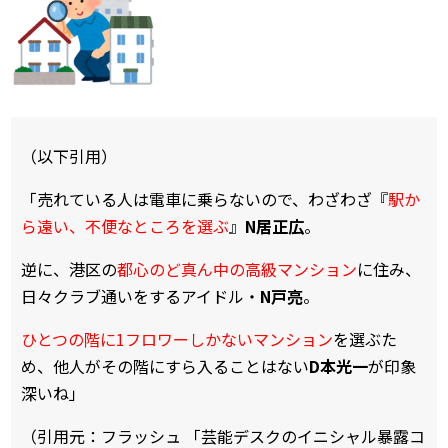
（以下引用）
「売れている人は電車に乗らないので、わざわざ『
駅か
ら遠い、不便なところを選ぶ
』
N居正広
。
逆に、港区の
都心のど真ん中の高級マンション
に住み、
日々クラブ通いをするアイドル・
N戸亮
。
ひとつの階に1フロワーしかないマンション
を選ぶた
め、他人がその階にすら入ることはない
D本光一
が印象
深いね」
（引用元：フラッシュ 「芸能デスクのイニシャル暴露コ