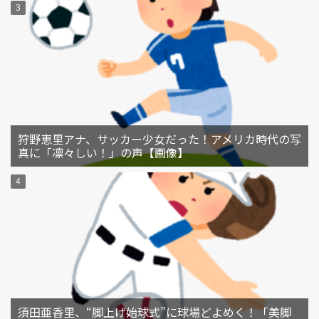
狩野恵里アナ、サッカー少女だった！アメリカ時代の写
真に「凛々しい！」の声【画像】
須田亜香里、“脚上げ始球式”に球場どよめく！「美脚