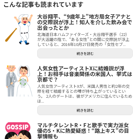
こんな記事も読まれています
大谷翔平、“9歳年上”地方局女子アナと
の交際説が浮上！知人を介した飲み会で
出会ったとか
北海道日本ハムファイターズ・大谷翔平選手（22）
が大活躍の陰で、“ある女性”との間に交際説が浮上
していると、2016年10月27日発売の「女性セブ...
続きを読む
人気女性アーティストXに結婚説が浮
上！お相手は音楽関係の米国人、挙式は
京都で？
人気女性アーティストXが、米国人男性と約2年の交
際を経て結婚するとの噂が持ち上がっているとい
う。 2人のデートは、彼がアメリカに住んでいるため
ほ...
続きを読む
マルチタレントR・Fと歌手で実力派女
優のS・Kに熱愛疑惑！“路上キス”の目
撃情報も