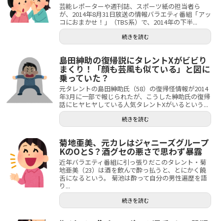
芸能レポーターや週刊誌、スポーツ紙の担当者ら
が、2014年8月31日放送の情報バラエティ番組「アッ
コにおまかせ！」（TBS系）で、2014年の下半...
続きを読む
島田紳助の復帰説にタレントXがビビり
まくり！「顔も芸風も似ている」と図に
乗っていた？
元タレントの島田紳助氏（58）の復帰怪情報が2014
年3月に一部で報じられたが、こうした紳助氏の復帰
話にヒヤヒヤしている人気タレントXがいるという...
続きを読む
菊地亜美、元カレはジャニーズグループ
KのOとS？酒グセの悪さで思わず暴露
近年バラエティ番組に引っ張りだこのタレント・菊
地亜美（23）は酒を飲んで酔っ払うと、とにかく饒
舌になるという。 菊池は酔って自分の男性遍歴を語
り...
続きを読む