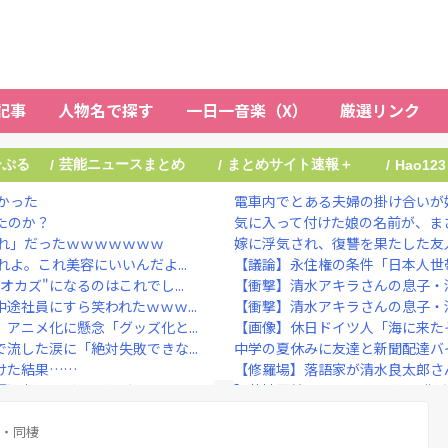
記事
人物名で探す
一日一音楽（X）
厳選リンク
ーぷる
芸能ニュースまとめ
まとめサイト速報＋
/
/
/
Hao123
かった
電車内でとある夫婦の掛け合いが妙
たのか？
気に入って付けた娘の名前が、まさ
れ」だったｗｗｗｗｗｗｗ
嫁に浮気され、復讐を果たした友人
よ。これ美容にいいんだよ...
【議論】永住権の条件「日本人世帯
カズ"になるのはこれでし...
【衝撃】清水アキラさんの息子・清
途社員にすら笑われたｗｗｗ...
【衝撃】清水アキラさんの息子・清
アニメ化に懸念「グッズ化と...
【画像】休日ドイツ人「海に来た
流した涙に「絶対失敗できな...
中学の夏休みに友達と新聞配達バイ
けた結果……
【修羅場】落語家が清水良太郎さん
理由』、ガチでヤバイ・・・...
】菊地亜美、マレーシアとの2拠点
号も空砲…ド軍は今季...
【胸熱】オートレーサー森且行、
全にアウトな手法すぎると話...
際・同棲
川口春奈と日本代表・板倉滉が授か