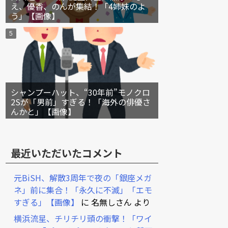
え、優香、のんが集結！「4姉妹のよ
う」【画像】
シャンプーハット、“30年前”モノクロ
2Sが「男前」すぎる！「海外の俳優さ
んかと」【画像】
最近いただいたコメント
元BiSH、解散3周年で夜の「銀座メガ
ネ」前に集合！「永久に不滅」「エモ
すぎる」【画像】
に
名無しさん
より
横浜流星、チリチリ頭の衝撃！「ワイ