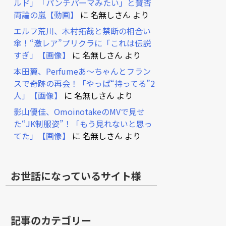
ルド」「パンチパーマみたい」と賛否
両論の嵐【動画】
に
名無しさん
より
エルフ荒川、木村拓哉と禁断の相合い
傘！“激レア”プリクラに「これは伝説
すぎ」【画像】
に
名無しさん
より
本田翼、Perfumeあ～ちゃんとフラン
スで奇跡の再会！「やっぱ“持ってる”2
人」【画像】
に
名無しさん
より
影山優佳、OmoinotakeのMVで見せ
た“JK制服姿”！「もう見れないと思っ
てた」【画像】
に
名無しさん
より
お世話になっているサイト様
記事のカテゴリー