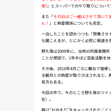
実?
」とスーパーでのやり取りについて
また「
その日はご一緒はさせて頂いて
ん！
」と熱愛関係についても否定。
一泊したことを認めつつも「想像させ
も聞こえるが、とにかく必死に報道を
野久保は2009年に、当時の所属事務
ことが原因で、1年半ほど芸能活動を
その後、2010年4月ごろに舞台で復
る観月との熱愛が取り沙汰されると、
見方もある。
今回の件で、今のところ野久保のツイッ
在）。
再び“お泊まり”をキャッチされたこと