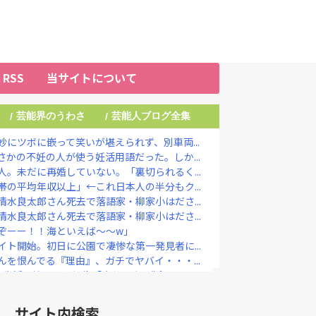
RSS
当サイトについて
芸能界のうわさ
芸能人ブログ全集
/
/
にツボに嵌って笑いが堪えられず、別車両...
かの不妊の人が使う妊活用語だった。しか...
。未だに再婚していない。「裏切られるく...
の平均年収以上」←これ日本人の半分もク...
水良太郎さん死去で落語家・柳家小はださ...
水良太郎さん死去で落語家・柳家小はださ...
ぞーー！！海といえば～～w」
ト開始。初日に公園で凄惨な第一発見者に...
を恨んでる『理由』、ガチでヤバイ・・・...
生活を始めると報告「自分の中で“今しか...
『大復活』キタァアアアーーーー！！
り婚、かつてはキングカズ＆ゴン中山も…...
サイト内検索