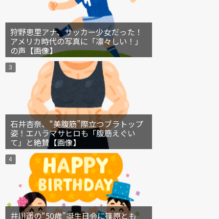
狩野恵里アナ、サッカー少女だった！
アメリカ時代の写真に「凛々しい！」
の声【画像】
石井杏奈、“美腹筋”際立つブラトップ
姿！エハラマサヒロも「腹筋えぐい
て」と絶賛【画像】
井川遥の“50歳”誕生日会に篠原とも