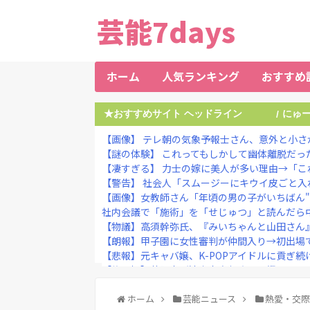
芸能7days
ホーム
人気ランキング
おすすめ
★おすすめサイト ヘッドライン
にゅ
/
【画像】 テレ朝の気象予報士さん、意外と小さ
【謎の体験】 これってもしかして幽体離脱だっ
【凄すぎる】 力士の嫁に美人が多い理由→「こ
【警告】 社会人「スムージーにキウイ皮ごと入れ
【画像】女教師さん「年頃の男の子がいちばん"オ
社内会議で「施術」を「せじゅつ」と読んだら中
【物議】高須幹弥氏、『みいちゃんと山田さん』
【朗報】甲子園に女性審判が仲間入り→初出場で
【悲報】元キャバ嬢、K-POPアイドルに貢ぎ続
【修羅場】落語家が清水良太郎さんを恨んでる『
大谷翔平、今季初の1試合2HR 25号先頭弾＆26
【悲報】志村けんさんの昔のコント、今見ると完
ホーム
芸能ニュース
熱愛・交