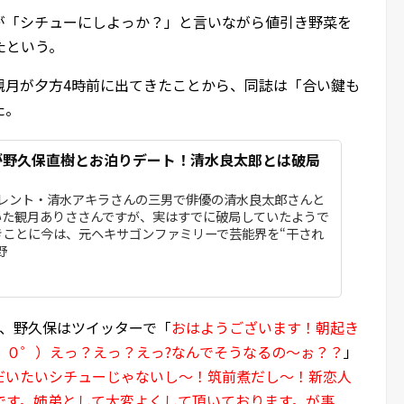
が「シチューにしよっか？」と言いながら値引き野菜を
たという。
観月が夕方4時前に出てきたことから、同誌は「合い鍵も
た。
さが野久保直樹とお泊りデート！清水良太郎とは破局
タレント・清水アキラさんの三男で俳優の清水良太郎さんと
いた観月ありささんですが、実はすでに破局していたようで
きことに今は、元ヘキサゴンファミリーで芸能界を“干され
野
日）、野久保はツイッターで「
おはようございます！朝起き
゜０゜）えっ？えっ？えっ?なんでそうなるの～ぉ？？
」
だいたいシチューじゃないし～！筑前煮だし～！新恋人
です。姉弟として大変よくして頂いております。が事