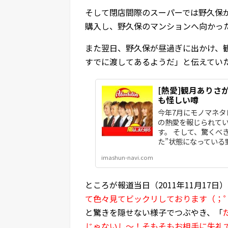
そして閉店間際のスーパーでは野久保
購入し、野久保のマンションへ向かっ
また翌日、野久保が昼過ぎに出かけ、
すでに渡してあるようだ」と伝えてい
[熱愛]観月あり
も怪しい噂
今年7月にモノマネ
の熱愛を報じられて
す。 そして、驚くべ
た”状態になっている
imashun-navi.com
ところが報道当日（2011年11月17
て色々見てビックリしております（；
と驚きを隠せない様子でつぶやき、「
じゃないし～！そもそもお相手に失礼