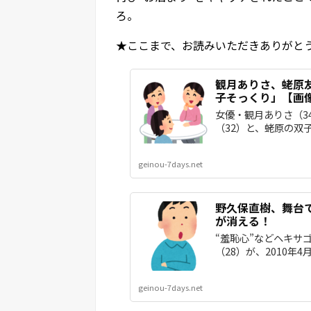
ろ。
★ここまで、お読みいただきありがと
観月ありさ、蛯原
子そっくり」【画
女優・観月ありさ（34
（32）と、蛯原の双子
geinou-7days.net
野久保直樹、舞台
が消える！
“羞恥心”などヘキサ
（28）が、2010年
geinou-7days.net