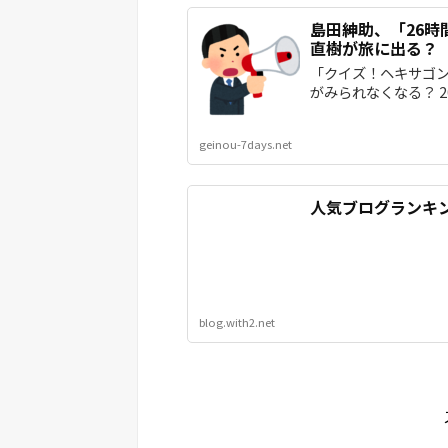
島田紳助、「26
直樹が旅に出る？
「クイズ！ヘキサゴン
がみられなくなる？ 20
geinou-7days.net
人気ブログランキ
blog.with2.net