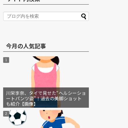
S
今月の人気記事
川栄李奈、タイで見せた“ヘルシーショ
ートパンツ姿”！過去の美脚ショット
も紹介【画像】