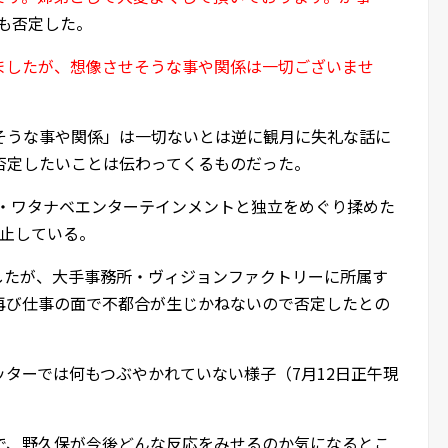
も否定した。
ましたが、想像させそうな事や関係は一切ございませ
そうな事や関係」は一切ないとは逆に観月に失礼な話に
否定したいことは伝わってくるものだった。
所・ワタナベエンターテインメントと独立をめぐり揉めた
休止している。
帰したが、大手事務所・ヴィジョンファクトリーに所属す
再び仕事の面で不都合が生じかねないので否定したとの
ターでは何もつぶやかれていない様子（7月12日正午現
で、野久保が今後どんな反応をみせるのか気になるとこ