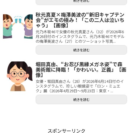
続きを読む
秋元真夏×梅澤美波の“新旧キャプテン
会”がエモの極み！「この二人は泣いち
ゃう」【画像】
元乃木坂46で女優の秋元真夏さん（32）が2026年6
月26日付のインスタグラムで、元乃木坂46でモデル
の梅澤美波さん（27）とのツーショット写真...
続きを読む
堀田真由、“お忍び黒縁メガネ姿”で森
美術館に降臨！「かわいい。正義」【画
像】
女優・堀田真由さん（28）が2026年6月14日付のイ
ンスタグラムで、珍しい眼鏡姿で「ロン・ミュエ
ク」展（2026年4月29日～9月23日：東京・...
続きを読む
スポンサーリンク