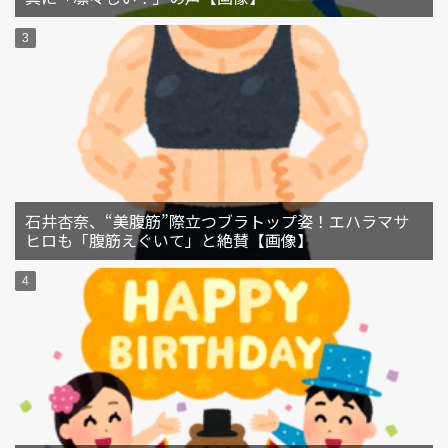
石井杏奈、“美腹筋”際立つブラトップ姿！エハラマサ
ヒロも「腹筋えぐいて」と絶賛【画像】