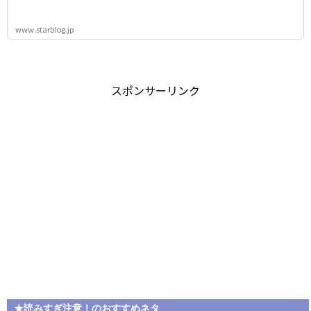
www.starblog.jp
スポンサーリンク
★読みすぎ注意！のおすすめネタ