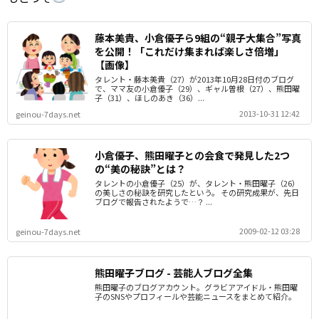
藤本美貴、小倉優子ら9組の“親子大集合”写真
を公開！「これだけ集まれば楽しさ倍増」
【画像】
タレント・藤本美貴（27）が2013年10月28日付のブログ
で、ママ友の小倉優子（29）、ギャル曽根（27）、熊田曜
子（31）、ほしのあき（36）...
2013-10-31 12:42
geinou-7days.net
小倉優子、熊田曜子との会食で発見した2つ
の“美の秘訣”とは？
タレントの小倉優子（25）が、タレント・熊田曜子（26）
の美しさの秘訣を研究したという。 その研究成果が、先日
ブログで報告されたようで…？ ...
2009-02-12 03:28
geinou-7days.net
熊田曜子ブログ - 芸能人ブログ全集
熊田曜子のブログアカウント。グラビアアイドル・熊田曜
子のSNSやプロフィールや芸能ニュースをまとめて紹介。