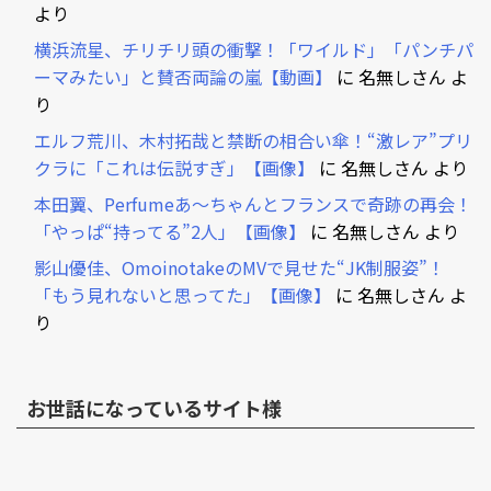
より
横浜流星、チリチリ頭の衝撃！「ワイルド」「パンチパ
ーマみたい」と賛否両論の嵐【動画】
に
名無しさん
よ
り
エルフ荒川、木村拓哉と禁断の相合い傘！“激レア”プリ
クラに「これは伝説すぎ」【画像】
に
名無しさん
より
本田翼、Perfumeあ～ちゃんとフランスで奇跡の再会！
「やっぱ“持ってる”2人」【画像】
に
名無しさん
より
影山優佳、OmoinotakeのMVで見せた“JK制服姿”！
「もう見れないと思ってた」【画像】
に
名無しさん
よ
り
お世話になっているサイト様