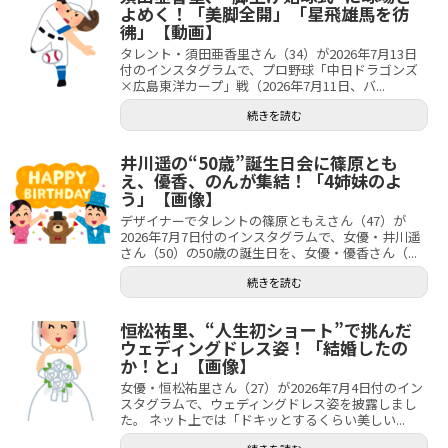
よめく！「美脚全開」「星飛雄馬を彷
彿」【動画】
タレント・須田亜香里さん（34）が2026年7月13日
付のインスタグラムで、プロ野球「中日ドラゴンズ
×広島東洋カープ」戦（2026年7月11日、バ...
続きを読む
井川遥の“50歳”誕生日会に篠原とも
え、優香、のんが集結！「4姉妹のよ
う」【画像】
デザイナーでタレントの篠原ともえさん（47）が
2026年7月7日付のインスタグラムで、女優・井川遥
さん（50）の50歳の誕生日を、女優・優香さん（...
続きを読む
恒松祐里、“人生初ショート”で挑んだ
ウェディングドレス姿！「結婚したの
か！と」【画像】
女優・恒松祐里さん（27）が2026年7月4日付のイン
スタグラムで、ウェディングドレス姿を披露しまし
た。 ネット上では「ドキッとするくらい美しい...