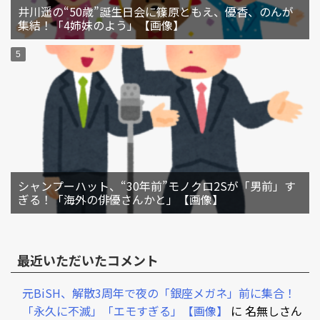
井川遥の“50歳”誕生日会に篠原ともえ、優香、のんが
集結！「4姉妹のよう」【画像】
シャンプーハット、“30年前”モノクロ2Sが「男前」す
ぎる！「海外の俳優さんかと」【画像】
最近いただいたコメント
元BiSH、解散3周年で夜の「銀座メガネ」前に集合！
「永久に不滅」「エモすぎる」【画像】
に
名無しさん