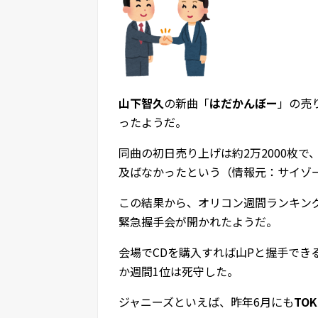
山下智久
の新曲「
はだかんぼー
」の売
ったようだ。
同曲の初日売り上げは約2万2000枚で
及ばなかったという（情報元：サイゾ
この結果から、オリコン週間ランキング
緊急握手会が開かれたようだ。
会場でCDを購入すれば山Pと握手でき
か週間1位は死守した。
ジャニーズといえば、昨年6月にも
TOK