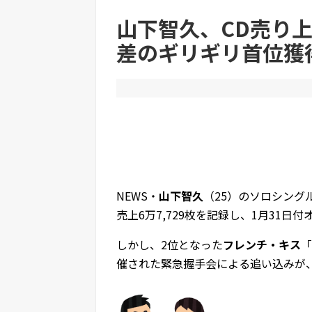
山下智久、CD売り上
差のギリギリ首位獲
Powered by livedoor 相互RSS
NEWS・
山下智久
（25）のソロシング
売上6万7,729枚を記録し、1月31
しかし、2位となった
フレンチ・キス
「
催された緊急握手会による追い込みが