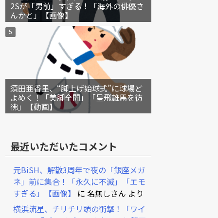
2Sが「男前」すぎる！「海外の俳優さ
んかと」【画像】
須田亜香里、“脚上げ始球式”に球場ど
よめく！「美脚全開」「星飛雄馬を彷
彿」【動画】
最近いただいたコメント
元BiSH、解散3周年で夜の「銀座メガ
ネ」前に集合！「永久に不滅」「エモ
すぎる」【画像】
に
名無しさん
より
横浜流星、チリチリ頭の衝撃！「ワイ