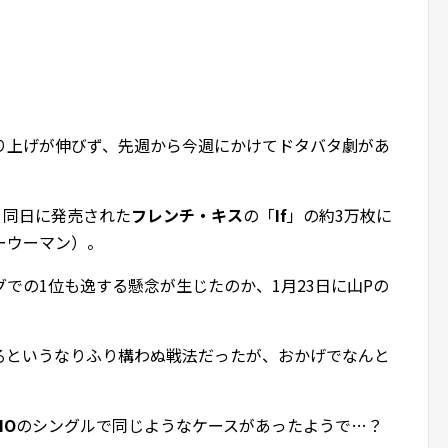
り上げが伸びず、先週から今週にかけてドタバタ劇があ
、同日に発売された
フレンチ・キス
の「
If
」の約3万枚に
ーウーマン）。
での1位も逸する懸念が生じたのか、1月23日に山Pの
るというなりふり構わぬ戦法だったが、おかげでなんと
IO
のシングルで同じようなケースがあったようで…？