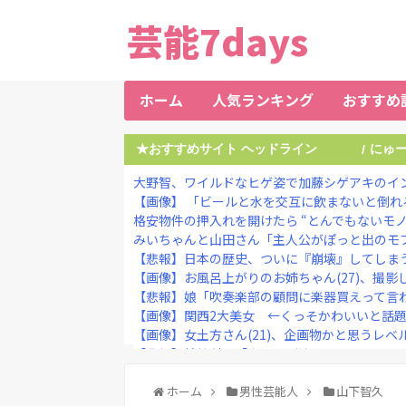
芸能7days
ホーム
人気ランキング
おすすめ
★おすすめサイト ヘッドライン
にゅ
/
大野智、ワイルドなヒゲ姿で加藤シゲアキのインス
【画像】 「ビールと水を交互に飲まないと倒れ
格安物件の押入れを開けたら “とんでもないモノ
みいちゃんと山田さん「主人公がぽっと出のモブ
【悲報】日本の歴史、ついに『崩壊』してしま
【画像】お風呂上がりのお姉ちゃん(27)、撮影し
【悲報】娘「吹奏楽部の顧問に楽器買えって言われ
【画像】関西2大美女 ←くっそかわいいと話題にｗｗｗ
【画像】女土方さん(21)、企画物かと思うレベル
【悲報】精神科医「女の子が泣くのは、ムカつき
【画像】小学生アイドル「りりぴ」の激痩せダン
ホーム
男性芸能人
山下智久