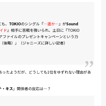
にも、
TOKIO
のシングル『
―遥か―
』が
Sound
イド
』相手に苦戦を強いられ、土日に『TOKIO
リアファイルのプレゼントキャンペーンという力
（後略）」（ジャニーズに詳しい記者）
もあったようだが、どうしても1位をゆずれない理由があ
チ・キス
」関係者の反応は…？