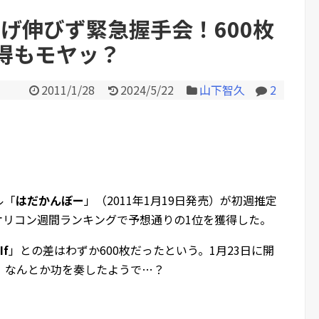
げ伸びず緊急握手会！600枚
得もモヤッ？
Powered by livedoor 相互RS
2011/1/28
2024/5/22
山下智久
2
ル「
はだかんぼー
」（2011年1月19日発売）が初週推定
日付オリコン週間ランキングで予想通りの1位を獲得した。
If
」との差はわずか600枚だったという。1月23日に開
、なんとか功を奏したようで…？