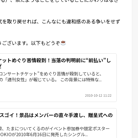
代を取り戻せれば、こんなにも違和感のある争いをせず
うございます。以下もどうぞ
ケットめぐり苦情殺到！当落の判明前に“前払い”し
ゼ
コンサートチケット”をめぐり苦情が殺到していると、
発売の「週刊女性」が報じている。 この背景には特殊な...
2010-10-12 11:22
典がスゴイ！景品はメンバーの直々手渡し、贈呈式への
の際、たまについてくるのがイベント参加券や限定ポスター
KIOが2010年6月16日に発売したシングル...