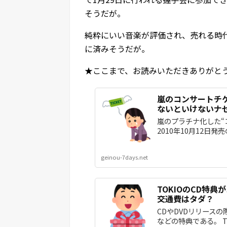
そうだが。
純粋にいい音楽が評価され、売れる時
に済みそうだが。
★ここまで、お読みいただきありがと
嵐のコンサートチ
ないといけないナ
嵐のプラチナ化した“
2010年10月12日
geinou-7days.net
TOKIOのCD特
交通費はタダ？
CDやDVDリリース
などの特典である。 TO