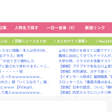
記事
人物名で探す
一日一音楽（X）
厳選リンク
ーぷる
芸能ニュースまとめ
まとめサイト速報＋
/
/
/
Hao123
タに降臨！本人以外のSN...
上司と外回りを終えて公園でアイス
るグラス」発売
職場に出向してきてたドイツ人が
” が出てきて絶叫した
大学の時、クラスの大多数テストで
に殺されて終わります」←こ...
【朗報】プチプチで有名な川上産業
う・・・・・他
【悲報】共同通信、ガチで逝く・
たったｗｗｗｗｗｗｗｗ...
【イオンモール熊本】福岡酸素「配
た」親「いくらなの？」娘...
スロッターさん「優遇冷遇はある。
 【Pickup0...
【悲報】日本の歴史、ついに『崩
で美人ｗｗｗｗｗｗｗｗ...
【悲報】防犯カメラにバッチリ映っ
すぎてどうしていいのか分か...
【画像あり】ランドクルーザー欲
ス動画にファンが『絶句』し...
NHKでも性加害！番組出演者Ｘ特
大物ミュージシャンが投稿 「日本