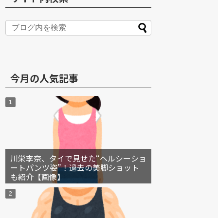
S
今月の人気記事
川栄李奈、タイで見せた“ヘルシーショ
ートパンツ姿”！過去の美脚ショット
も紹介【画像】