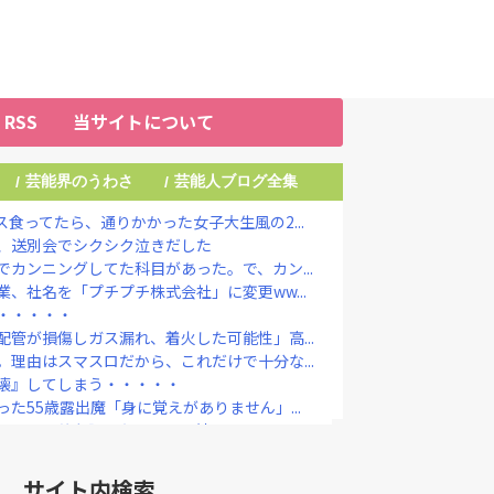
RSS
当サイトについて
芸能界のうわさ
芸能人ブログ全集
/
/
食ってたら、通りかかった女子大生風の2...
、送別会でシクシク泣きだした
カンニングしてた科目があった。で、カン...
、社名を「プチプチ株式会社」に変更ww...
・・・・・
管が損傷しガス漏れ、着火した可能性」高...
理由はスマスロだから、これだけで十分な...
壊』してしまう・・・・・
た55歳露出魔「身に覚えがありません」...
しいから値段調べたろ ← 結果・・・
定なら降板ドミノ 被害者があえて〝最強...
国憲法の3大原則を絶対に変えさせてはな...
サイト内検索