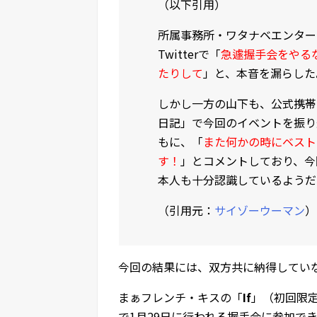
（以下引用）
所属事務所・ワタナベエンター
Twitterで「
急遽握手会をやる
たりして
」と、本音を漏らした
しかし一方の山下も、公式携帯サイ
日記」で今回のイベントを振り
もに、「
また何かの時にベスト
す！
」とコメントしており、今
本人も十分認識しているようだ
（引用元：
サイゾーウーマン
）
今回の結果には、双方共に納得してい
まぁフレンチ・キスの「
If
」（初回限
で1月29日に行われる握手会に参加で