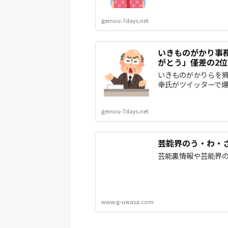
geinou-7days.net
いきものがかり事
がとう」僅差の2位
いきものがかりらを
幸氏がツイッターで爆弾
geinou-7days.net
芸能界のう・わ・
芸能裏情報や芸能界
www.g-uwasa.com