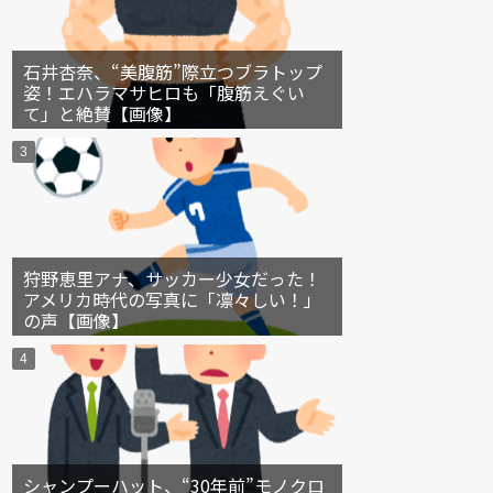
石井杏奈、“美腹筋”際立つブラトップ
姿！エハラマサヒロも「腹筋えぐい
て」と絶賛【画像】
狩野恵里アナ、サッカー少女だった！
アメリカ時代の写真に「凛々しい！」
の声【画像】
シャンプーハット、“30年前”モノクロ