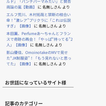
ルド」「パンチパーマみたい」と賛否
両論の嵐【動画】
に
名無しさん
より
エルフ荒川、木村拓哉と禁断の相合い
傘！“激レア”プリクラに「これは伝説
すぎ」【画像】
に
名無しさん
より
本田翼、Perfumeあ～ちゃんとフラン
スで奇跡の再会！「やっぱ“持ってる”2
人」【画像】
に
名無しさん
より
影山優佳、OmoinotakeのMVで見せ
た“JK制服姿”！「もう見れないと思っ
てた」【画像】
に
名無しさん
より
お世話になっているサイト様
記事のカテゴリー