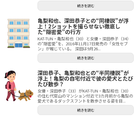
続きを読む
亀梨和也、深田恭子との“同棲説”が浮
上！2ショットを撮らせない徹底し
た“隠密愛”の行方
KAT-TUN・亀梨和也（30）と女優・深田恭子（34）
の“隠密愛”を、2016年11月17日発売の「女性セブ
ン」が報じている。 深田は9月26...
続きを読む
深田恭子、亀梨和也との“半同棲説”が
浮上！亀梨の自宅付近で彼の愛犬とたび
たび散歩？
女優・深田恭子（33）がKAT-TUN・亀梨和也（30）
の住む代官山のマンション付近で3カ月前から亀梨の
愛犬であるダックスフントを散歩させる姿を目...
続きを読む