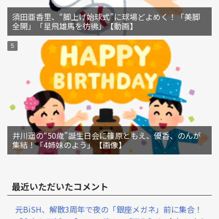
須田亜香里、“脚上げ始球式”に球場どよめく！「美脚
全開」「星飛雄馬を彷彿」【動画】
井川遥の“50歳”誕生日会に篠原ともえ、優香、のんが
集結！「4姉妹のよう」【画像】
最近いただいたコメント
元BiSH、解散3周年で夜の「銀座メガネ」前に集合！