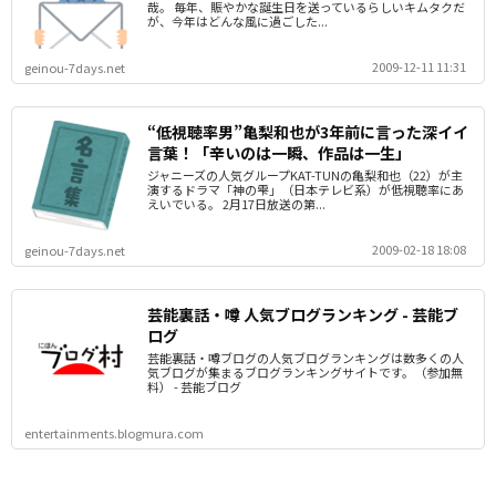
哉。 毎年、賑やかな誕生日を送っているらしいキムタクだ
が、今年はどんな風に過ごした...
2009-12-11 11:31
geinou-7days.net
“低視聴率男”亀梨和也が3年前に言った深イイ
言葉！「辛いのは一瞬、作品は一生」
ジャニーズの人気グループKAT-TUNの亀梨和也（22）が主
演するドラマ「神の雫」（日本テレビ系）が低視聴率にあ
えいでいる。 2月17日放送の第...
2009-02-18 18:08
geinou-7days.net
芸能裏話・噂 人気ブログランキング - 芸能ブ
ログ
芸能裏話・噂ブログの人気ブログランキングは数多くの人
気ブログが集まるブログランキングサイトです。（参加無
料） - 芸能ブログ
entertainments.blogmura.com