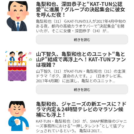
亀梨和也、深田恭子と“KAT-TUN公認
愛”に進展？グループの決起集会に彼女
を呼んだ夜！
亀梨和也（31）らKAT-TUNの3人が2017年4月中旬の
ある夜、都内の高級カラオケバーで“決起集会”を開
いたが、そこに女優・深田恭子（34）が...
続きを読む
山下智久、亀梨和也とのユニット“亀と
山P”結成で再浮上へ！KAT-TUNファン
は複雑？
山下智久（31）がKAT-TUN・亀梨和也（31）の主演
ドラマ「ボク、運命の人です。」（日本テレビ系、
2017年4月期）に出演し、亀梨とのユニット...
続きを読む
亀梨和也、ジャニーズの新エースに？ド
ラマ内定＆24時間テレビのマラソン候
補にも浮上！
KAT-TUN・亀梨和也（30）が、SMAP解散後のジャニ
ーズ事務所における“一押しタレント”として猛プッ
シュされているという。 亀梨は2017...