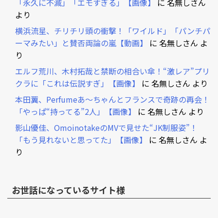
「永久に不滅」「エモすぎる」【画像】
に
名無しさん
より
横浜流星、チリチリ頭の衝撃！「ワイルド」「パンチパ
ーマみたい」と賛否両論の嵐【動画】
に
名無しさん
よ
り
エルフ荒川、木村拓哉と禁断の相合い傘！“激レア”プリ
クラに「これは伝説すぎ」【画像】
に
名無しさん
より
本田翼、Perfumeあ～ちゃんとフランスで奇跡の再会！
「やっぱ“持ってる”2人」【画像】
に
名無しさん
より
影山優佳、OmoinotakeのMVで見せた“JK制服姿”！
「もう見れないと思ってた」【画像】
に
名無しさん
よ
り
お世話になっているサイト様