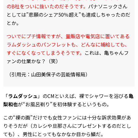
のB社をついに抜いたのだそうです。
パナソニックさん
としては”悲願のシェア50％超え”も達成しちゃったのだ
とか。
ついでにプチ情報ですが、量販店や電気店に置いてある
ラムダッシュのパンフレットも、どんなに補給しても、
すぐになくなってしまうそうです。
これは、亀ちゃんフ
ァンの仕業かな？（笑）
（引用元：山田美保子の芸能情報局）
「
ラムダッシュ
」のCMといえば、裸でシャワーを浴びる
亀
梨和也
が“お風呂剃り”を初体験するというもの。
この“裸の画”だけでも女性ファンには十分な訴求効果があ
りそうだが（カレシや旦那さんにプレゼントするのだとし
ても）、男性にとってもなかなか目から鱗だ。