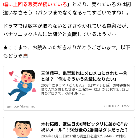
幅に上回る販売が続いている
」とあり、売れているのは間
違いなさそう（パンフまでなくなるってすごいですね）。
ドラマでは数字が取れないとささやかれている亀梨だが、
パナソニックさんには随分と貢献しているようで…。
★ここまで、お読みいただきありがとうございます。以下
もどうぞ
三浦翔平、亀梨和也にメロメロにされた一言
とは？「俺もそういう先輩になりたい」
2008年にドラマ「ごくせん」（日本テレビ系）の神谷俊輔
役で人気を博した俳優・三浦翔平（21）が2010年3月12日
付のブログで、KAT-TUN・...
2010-03-21 12:22
geinou-7days.net
木村拓哉、誕生日の0時ピッタリに弟から“お
祝いメール”！50分後の2番目はダレだった？
2009年11月13日に37歳の誕生日を迎えたSMAP・木村拓