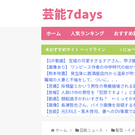
芸能7days
ホーム
人気ランキング
おすすめ
★おすすめサイト ヘッドライン
にゅ
/
【GIF動画】 宮城の可愛すぎるチアさん、甲子
【画像あり】 ワンピース作者の中学時代の絵が
【熊本地震】 発生後に居酒屋店内から温泉が吹き出
職場の人妻と不倫をして、ついに、、、
【苦痛】採精室とかいう男性の尊厳破壊される
【悲報】人助け中の男性を「犯罪ですよ！」と責
【動画】競艇選手かわいすぎね？ ←くっそかわいい
【画像】長瀬智也さん、バイク画像を投稿するも
【芸能】元EXILE・黒木啓司、妻へのDV事案で逮
【速報】ダウンタウン浜田さん、差別発言と受け
【衝撃】大阪府警、ミナミの“ベトナムビル”を家
ホーム
芸能ニュース
髪型・イ