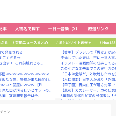
記事
人物名で探す
一日一音楽（X）
厳選リンク
ーぷる
芸能ニュースまとめ
まとめサイト速報＋
/
/
/
Hao123
園で発見される
【衝撃】ブラジルで『異変』が起
すごすぎる→
不倫していた妻は「常に一番大事な
す ← これ前触れじゃ...
イラスト・漫画関係の仕事してるん
この小さな出来事でこの実行力の
部屋ｗｗｗｗｗｗｗｗｗｗｗｗ
「日本は危険だ」と吹聴したのを真
めた女性、警察が来た瞬間逃...
【人口激変】日本人が減り「外国人
と話題にｗｗｗ 【Pi...
【甲子園】青森山田が暑さ対策で
見た目が汚らしいとネットの...
【悲報】カズレーザー、車の任意
捕 宮崎麗果被告は全...
5年前のNHK性加害の出演者は「
取られる一言で炎上ｗｗｗｗ...
彼と婚約指輪を見に行った。 店員「
宅捜索した結果・・・・・...
【悲報】集英社オンライン、1人の
メチェン
鈴木紗理奈「旅行を考えていた方は