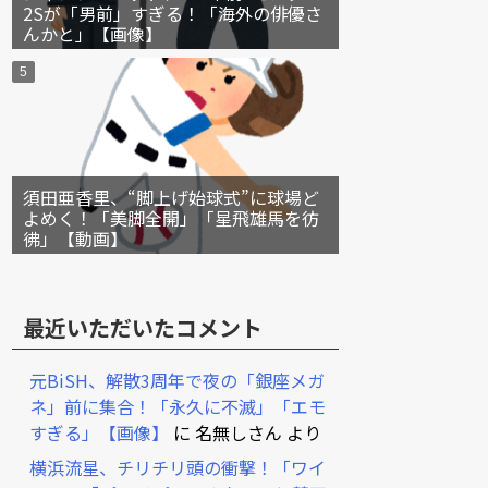
2Sが「男前」すぎる！「海外の俳優さ
んかと」【画像】
須田亜香里、“脚上げ始球式”に球場ど
よめく！「美脚全開」「星飛雄馬を彷
彿」【動画】
最近いただいたコメント
元BiSH、解散3周年で夜の「銀座メガ
ネ」前に集合！「永久に不滅」「エモ
すぎる」【画像】
に
名無しさん
より
横浜流星、チリチリ頭の衝撃！「ワイ