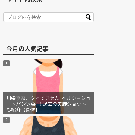
S
今月の人気記事
川栄李奈、タイで見せた“ヘルシーショ
ートパンツ姿”！過去の美脚ショット
も紹介【画像】