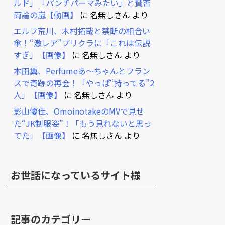
ルド」「パンチパーマみたい」と賛否
両論の嵐【動画】
に
名無しさん
より
エルフ荒川、木村拓哉と禁断の相合い
傘！“激レア”プリクラに「これは伝説
すぎ」【画像】
に
名無しさん
より
本田翼、Perfumeあ～ちゃんとフラン
スで奇跡の再会！「やっぱ“持ってる”2
人」【画像】
に
名無しさん
より
影山優佳、OmoinotakeのMVで見せ
た“JK制服姿”！「もう見れないと思っ
てた」【画像】
に
名無しさん
より
お世話になっているサイト様
記事のカテゴリー