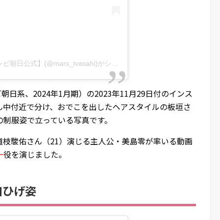
『マルス-ゼロの革命-』火曜よる9時【テレビ朝日公式】(@mars_tvasahi)がシェアした投稿
朝日系、2024年1月期）の2023年11月29日付のインス
ん中付近で分け、おでこを出したヘアスタイルの板垣さ
の制服姿で立っている写真です。
道枝駿佑さん（21）演じる主人公・美島零が率いる動画
一
役を演じました。
口ひげ姿