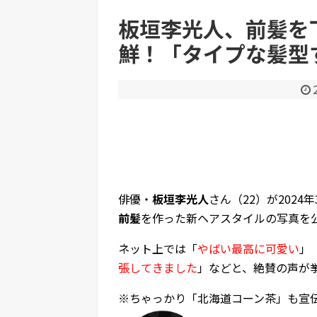
板垣李光人、前髪を
鮮！「タイプな髪型
Powered by livedoor 相互RSS
俳優・
板垣李光人
さん（22）が202
前髪
を作った新ヘアスタイルの写真を
ネット上では「
やばい最高に可愛い
」
張してきました
」などと、絶賛の声が
※ちゃっかり「北海道コーン茶」も宣