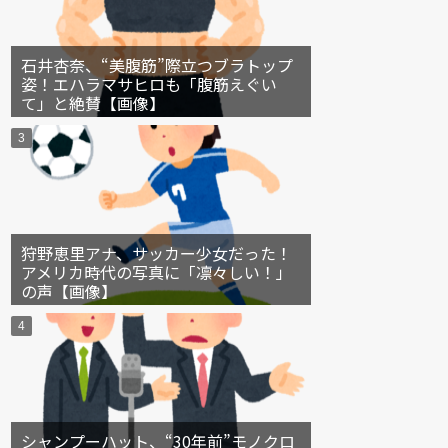
石井杏奈、“美腹筋”際立つブラトップ
姿！エハラマサヒロも「腹筋えぐい
て」と絶賛【画像】
狩野恵里アナ、サッカー少女だった！
アメリカ時代の写真に「凛々しい！」
の声【画像】
シャンプーハット、“30年前”モノクロ