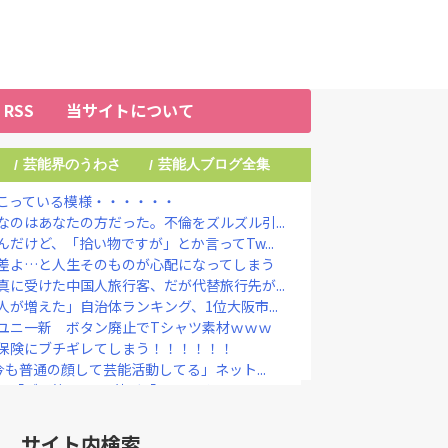
RSS
当サイトについて
芸能界のうわさ
芸能人ブログ全集
/
/
こっている模様・・・・・・
のはあなたの方だった。不倫をズルズル引...
だけど、「拾い物ですが」とか言ってTw...
差よ…と人生そのものが心配になってしまう
に受けた中国人旅行客、だが代替旅行先が...
が増えた」自治体ランキング、1位大阪市...
ユニ一新 ボタン廃止でTシャツ素材ｗｗｗ
保険にブチギレてしまう！！！！！！
今も普通の顔して芸能活動してる」ネット...
ご予算は？」 彼氏「80万円くらい...
シャドウボクシング（43億注文）によっ...
やめずに、それが支援」 被災地・熊本へ...
サイト内検索