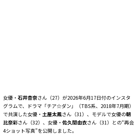
女優・
石井杏奈
さん（27）が2026年6月17日付のインスタ
グラムで、ドラマ「チア☆ダン」（TBS系、2018年7月期）
で共演した女優・
土屋太鳳
さん（31）、モデルで女優の
朝
比奈彩
さん（32）、女優・
佐久間由衣
さん（31）との“再会
4ショット写真”を公開しました。