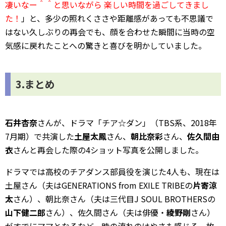
凄いなー＾＾と思いながら 楽しい時間を過ごしてきまし
た！
」と、多少の照れくささや距離感があっても不思議で
はない久しぶりの再会でも、顔を合わせた瞬間に当時の空
気感に戻れたことへの驚きと喜びを明かしていました。
3.まとめ
石井杏奈
さんが、ドラマ「チア☆ダン」（TBS系、2018年
7月期）で共演した
土屋太鳳
さん、
朝比奈彩
さん、
佐久間由
衣
さんと再会した際の4ショット写真を公開しました。
ドラマでは高校のチアダンス部員役を演じた4人も、現在は
土屋さん（夫はGENERATIONS from EXILE TRIBEの
片寄涼
太
さん）、朝比奈さん（夫は三代目J SOUL BROTHERSの
山下健二郎
さん）、佐久間さん（夫は俳優・
綾野剛
さん）
がすでにママとなるなど、時の流れのはやさも感じる一枚