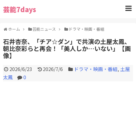
芸能7days
ホーム
芸能ニュース
ドラマ・映画・番組
石井杏奈、「チア☆ダン」で共演の土屋太鳳、
朝比奈彩らと再会！「美人しか…いない」【画
像】
2026/6/23
2026/7/6
ドラマ・映画・番組
,
土屋
太鳳
0