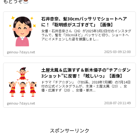
もどうぞ
石井杏奈、髪30cmバッサリでショートヘア
に！「聡明感がスゴすぎて」【画像】
女優・石井杏奈さん（26）が2025年3月2日付のインスタグ
ラムで、髪を「30cmほど」バッサリと切り、ショートヘ
アにイメチェンした姿を披露しまし...
2025-03-09 12:00
geinou-7days.net
土屋太鳳＆広瀬すず＆新木優子の“チア☆ダン
3ショット”に反響！「眩しいっ」【画像】
ドラマ「チア☆ダン」（TBS系、2018年7月期）の7月14日
付の公式インスタグラムが、主演・土屋太鳳（23）、女
優・広瀬すず（20）、女優・新木...
2018-07-20 11:49
geinou-7days.net
スポンサーリンク