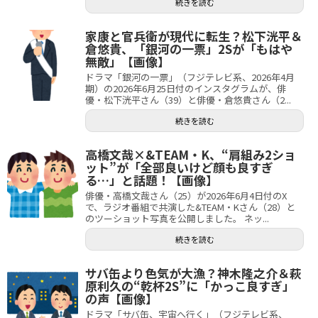
続きを読む
家康と官兵衛が現代に転生？松下洸平＆
倉悠貴、「銀河の一票」2Sが「もはや
無敵」【画像】
ドラマ「銀河の一票」（フジテレビ系、2026年4月
期）の2026年6月25日付のインスタグラムが、俳
優・松下洸平さん（39）と俳優・倉悠貴さん（2...
続きを読む
高橋文哉×&TEAM・K、“肩組み2ショ
ット”が「全部良いけど顔も良すぎ
る…」と話題！【画像】
俳優・高橋文哉さん（25）が2026年6月4日付のX
で、ラジオ番組で共演した&TEAM・Kさん（28）と
のツーショット写真を公開しました。 ネッ...
続きを読む
サバ缶より色気が大漁？神木隆之介＆萩
原利久の“乾杯2S”に「かっこ良すぎ」
の声【画像】
ドラマ「サバ缶、宇宙へ行く」（フジテレビ系、