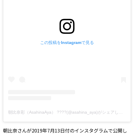
この投稿をInstagramで見る
朝比奈彩（AsahinaAya） ????(@asahina_aya)がシェアした投稿
朝比奈さんが2019年7月13日付のインスタグラムで公開し