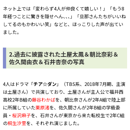
ネット上では「変わらず4人が仲良くて嬉しい！」「もう8
年経つことに驚きを隠せへん､､､」「旦那さんたちがいいね
してるのもかわいい笑」などと、ほっこりした声が出てい
ました。
2.過去に披露された土屋太鳳＆朝比奈彩＆
佐久間由衣＆石井杏奈の写真
4人はドラマ「
チア☆ダン
」（TBS系、2018年7月期、主演
は土屋さん）で共演しており、土屋さんが主人公で福井西
高校2年B組の
藤谷わかば
を、朝比奈さんが2年A組で陸上部
に所属していた
栗原渚
を、佐久間さんが2年B組の学級委
員・
桜沢麻子
を、石井さんが東京から来た転校生で2年C組
の
桐生汐里
を、それぞれ演じました。