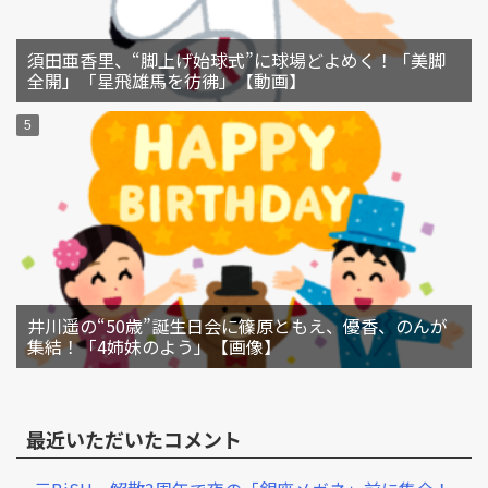
須田亜香里、“脚上げ始球式”に球場どよめく！「美脚
全開」「星飛雄馬を彷彿」【動画】
井川遥の“50歳”誕生日会に篠原ともえ、優香、のんが
集結！「4姉妹のよう」【画像】
最近いただいたコメント