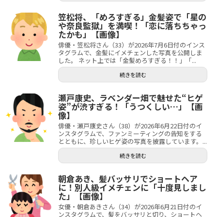
笠松将、「めろすぎる」金髪姿で「星の
や奈良監獄」を満喫！「恋に落ちちゃっ
たかも」【画像】
俳優・笠松将さん（33）が2026年7月6日付のインス
タグラムで、金髪にイメチェンした写真を公開しま
した。 ネット上では「金髪めろすぎる！！」「...
続きを読む
瀬戸康史、ラベンダー畑で魅せた“ヒゲ
姿”が渋すぎる！「うつくしい…」【画
像】
俳優・瀬戸康史さん（38）が2026年6月22日付のイ
ンスタグラムで、ファンミーティングの告知をする
とともに、珍しいヒゲ姿の写真を披露しています。...
続きを読む
朝倉あき、髪バッサリでショートヘア
に！別人級イメチェンに「十度見しまし
た」【画像】
女優・朝倉あきさん（34）が2026年6月21日付のイ
ンスタグラムで、髪をバッサリと切り、ショートヘ