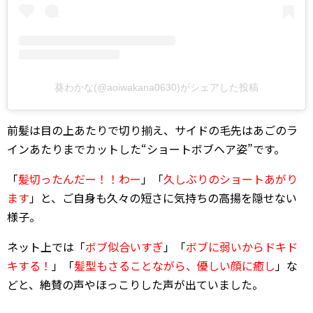
葵わかな(@aoiwakana0630)がシェアした投稿
前髪は目の上あたりで切り揃え、サイドの毛先はあごのラ
インあたりまでカットした“ショートボブヘア姿”です。
「
髪切ったんだー！！わー
」「
久しぶりのショートあがり
ます
」と、ご自身も久々の短さに気持ちの高揚を隠せない
様子。
ネット上では「
ボブ似合いすぎ
」「
ボブに弱いからドキド
キする！
」「
髪型もさることながら、優しい顔に癒し
」な
どと、絶賛の声やほっこりした声が出ていました。