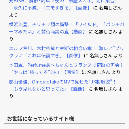
元BiSH、解散3周年で夜の「銀座メガネ」前に集合！
「永久に不滅」「エモすぎる」【画像】
に
名無しさん
より
横浜流星、チリチリ頭の衝撃！「ワイルド」「パンチパ
ーマみたい」と賛否両論の嵐【動画】
に
名無しさん
よ
り
エルフ荒川、木村拓哉と禁断の相合い傘！“激レア”プリ
クラに「これは伝説すぎ」【画像】
に
名無しさん
より
本田翼、Perfumeあ～ちゃんとフランスで奇跡の再会！
「やっぱ“持ってる”2人」【画像】
に
名無しさん
より
影山優佳、OmoinotakeのMVで見せた“JK制服姿”！
「もう見れないと思ってた」【画像】
に
名無しさん
よ
り
お世話になっているサイト様