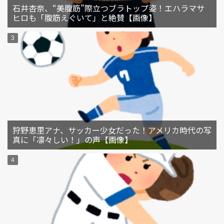
石井杏奈、“美腹筋”際立つブラトップ姿！エハラマサ
ヒロも「腹筋えぐいて」と絶賛【画像】
狩野恵里アナ、サッカー少女だった！アメリカ時代の写
真に「凛々しい！」の声【画像】