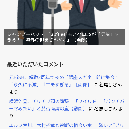
シャンプーハット、“30年前”モノクロ2Sが「男前」す
ぎる！「海外の俳優さんかと」【画像】
最近いただいたコメント
元BiSH、解散3周年で夜の「銀座メガネ」前に集合！
「永久に不滅」「エモすぎる」【画像】
に
名無しさん
より
横浜流星、チリチリ頭の衝撃！「ワイルド」「パンチパ
ーマみたい」と賛否両論の嵐【動画】
に
名無しさん
よ
り
エルフ荒川、木村拓哉と禁断の相合い傘！“激レア”プリ