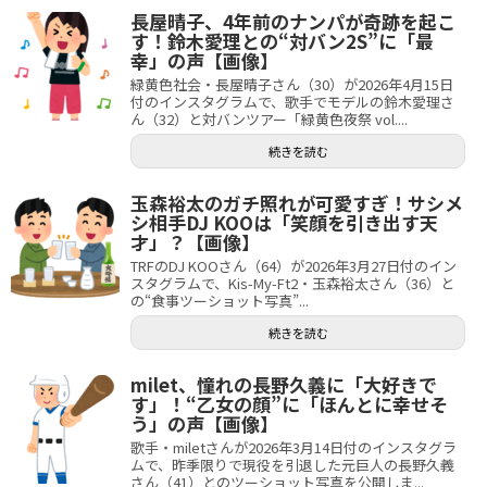
長屋晴子、4年前のナンパが奇跡を起こ
す！鈴木愛理との“対バン2S”に「最
幸」の声【画像】
緑黄色社会・長屋晴子さん（30）が2026年4月15日
付のインスタグラムで、歌手でモデルの鈴木愛理さ
ん（32）と対バンツアー「緑黄色夜祭 vol....
続きを読む
玉森裕太のガチ照れが可愛すぎ！サシメ
シ相手DJ KOOは「笑顔を引き出す天
才」？【画像】
TRFのDJ KOOさん（64）が2026年3月27日付のイン
スタグラムで、Kis-My-Ft2・玉森裕太さん（36）と
の“食事ツーショット写真”...
続きを読む
milet、憧れの長野久義に「大好きで
す」！“乙女の顔”に「ほんとに幸せそ
う」の声【画像】
歌手・miletさんが2026年3月14日付のインスタグラ
ムで、昨季限りで現役を引退した元巨人の長野久義
さん（41）とのツーショット写真を公開しま...