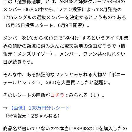
この「選抜総選挙」とは、AKB48と姉妹グループSKE48の
メンバー106人の中から、ファン投票によって8月発売の
17thシングルの選抜メンバーを決定するというものである
（5月25日投票スタート、6月9日開票）。
メンバーを1位から40位まで“格付け”するというアイドル業
界の禁断の領域に踏み込んだ驚天動地の企画だそうで（情
報元：メンズサイゾー）、メンバー、ファン共々眠れない
日が続きそう。
そんな中、ある熱狂的なファンとみられる人物が「ポニー
テールとシュシュ」のCDを大量買いしたと話題に。
そのレシートの画像が
コチラ
でみられる（↓）。
→
【画像】 108万円分レシート
（※情報元：2ちゃんねる）
商品名が書いていないので本当にAKB48のCDを購入したの