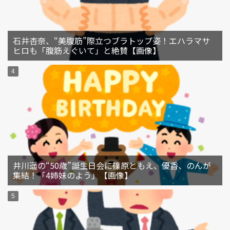
石井杏奈、“美腹筋”際立つブラトップ姿！エハラマサ
ヒロも「腹筋えぐいて」と絶賛【画像】
井川遥の“50歳”誕生日会に篠原ともえ、優香、のんが
集結！「4姉妹のよう」【画像】