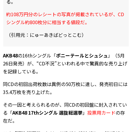
る。
約108万円分のレシートの写真が掲載されているが、CD
シングル約800枚分に相当する値段だ。
（引用元：にゅーあきばどっとこむ）
AKB48
の16thシングル「
ポニーテールとシュシュ
」（5月
26日発売）が、“CD不況”といわれる中で驚異的な売り上げ
を記録している。
同CDの初回出荷枚数は異例の50万枚に達し、発売初日には
35.4万枚を売り上げた。
その一因と考えられるのが、同CDの初回盤に封入されてい
る「
AKB48 17thシングル 選抜総選挙
」
投票用カード
の存
在だ。