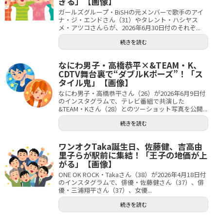
ぎる」【画像】
ガールズグループ・BiSHの元メンバーで歌手のアイ
ナ・ジ・エンドさん（31）やタレント・ハシヤス
メ・アツコさんらが、2026年6月30日付のそれぞ...
続きを読む
なにわ男子・高橋恭平×&TEAM・K、
CDTV舞台裏で“ダブルKポーズ”！「ス
タイル鬼」【画像】
なにわ男子・高橋恭平さん（26）が2026年6月9日付
のインスタグラムで、テレビ番組で共演した
&TEAM・Kさん（28）とのツーショット写真を公開...
続きを読む
ワンオクTaka誕生日、佐藤健、吉高由
里子らが駅前に集結！「王子の地価が上
がる」【画像】
ONE OK ROCK・Takaさん（38）が2026年4月18日付
のインスタグラムで、俳優・佐藤健さん（37）、俳
優・三浦翔平さん（37）、女優...
続きを読む