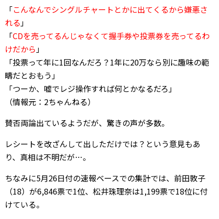
「
こんなんでシングルチャートとかに出てくるから嫌悪さ
れる
」
「
CDを売ってるんじゃなくて握手券や投票券を売ってるわ
けだから
」
「投票って年に1回なんだろ？1年に20万なら別に趣味の範
疇だとおもう」
「つーか、嘘でレジ操作すれば何とかなるだろ」
（情報元：2ちゃんねる）
賛否両論出ているようだが、驚きの声が多数。
レシートを改ざんして出しただけでは？という意見もあ
り、真相は不明だが…。
ちなみに5月26日付の速報ベースでの集計では、前田敦子
（18）が6,846票で1位、松井珠理奈は1,199票で18位に付
けている。