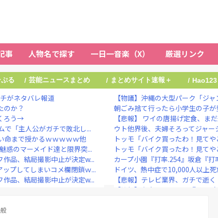
記事
人物名で探す
一日一音楽（X）
厳選リンク
ーぷる
芸能ニュースまとめ
まとめサイト速報＋
/
/
/
Hao123
ニチがネタバレ報道
【物議】沖縄の大型パーク「ジャン
たのか？
朝ごみ捨て行ったら小学生の子が
くろう→
【悲報】 ワイの唐揚げ定食、ま
で「主人公がガチで敗北し...
ウト他界後、夫婦そろってジャージ
い命まで授かるｗｗｗｗｗ他
トッモ「バイク買ったわ！見てや
惑のマーメイド達と限界突...
トッモ「バイク買ったわ！見てや
品、結局撮影中止が決定w...
カープ小園『打率.254』坂倉『打率
ップしてしまいコメ欄閉鎖ｗ...
ドイツ、熱中症で10,000人以上
品、結局撮影中止が決定w...
【悲報】テレビ業界、ガチで逝く
【衝撃】有吉、マツコに『ドン引
脱いでしまうｗｗｗｗｗｗｗ...
“テレビ大好き”高齢者の｢テレビ離れ
シーン実は過去作のセルフ...
全般
ひろゆき氏の妻・西村ゆか氏、新党