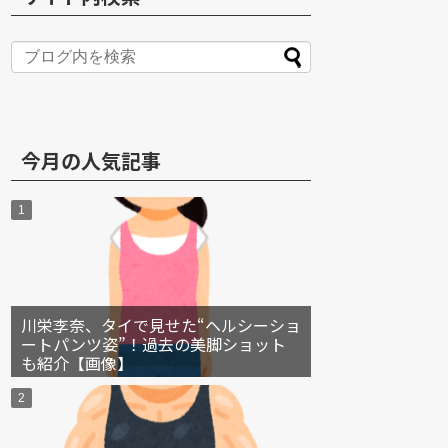
S
今月の人気記事
川栄李奈、タイで見せた“ヘルシーショ
ートパンツ姿”！過去の美脚ショット
も紹介【画像】