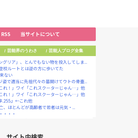
RSS
当サイトについて
芸能界のうわさ
芸能人ブログ全集
/
/
グリア」、とんでもない物を投入してしま...
登校ルートとは逆の方に歩いてた
だ来ない
姿で適当に先祖代々の墓開けてウトの骨壷...
これ！」ワイ「これスクーターじゃん…」他
これ！」ワイ「これスクーターじゃん…」他
.255』←これ他
死亡、ほとんどが高齢者で若者は元気・...
・・・・
き』してしまうｗｗｗｗｗｗｗ
｣が始まった…10代後半～20代の...
結成巡る“ブチギレ”投稿を謝罪「配慮に...
サイト内検索