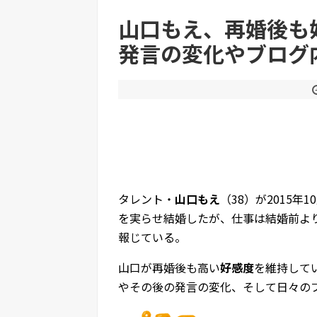
【恫喝】パパ活おじさん、待ち合わせに写真と違
【悲報】「美人すぎる県警本部長」、離任www
山口もえ、再婚後も
発言の変化やブログ
Powered by livedoor 相互RSS
タレント・
山口もえ
（38）が2015年
を実らせ結婚したが、仕事は結婚前より
報じている。
山口が再婚後も高い
好感度
を維持して
やその後の発言の変化、そして日々の