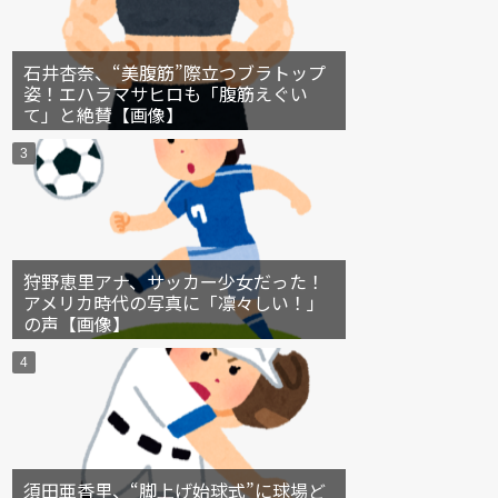
石井杏奈、“美腹筋”際立つブラトップ
姿！エハラマサヒロも「腹筋えぐい
て」と絶賛【画像】
狩野恵里アナ、サッカー少女だった！
アメリカ時代の写真に「凛々しい！」
の声【画像】
須田亜香里、“脚上げ始球式”に球場ど