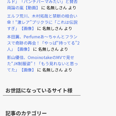
ルド」「パンチパーマみたい」と賛否
両論の嵐【動画】
に
名無しさん
より
エルフ荒川、木村拓哉と禁断の相合い
傘！“激レア”プリクラに「これは伝説
すぎ」【画像】
に
名無しさん
より
本田翼、Perfumeあ～ちゃんとフラン
スで奇跡の再会！「やっぱ“持ってる”2
人」【画像】
に
名無しさん
より
影山優佳、OmoinotakeのMVで見せ
た“JK制服姿”！「もう見れないと思っ
てた」【画像】
に
名無しさん
より
お世話になっているサイト様
記事のカテゴリー