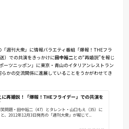
売の「週刊大衆」に情報バラエティ番組「爆報！THEフラ
日放送）での共演をきっかけに
田中裕二
との“再婚説”を報じ
「スポーツニッポン」に東京・青山のイタリアンレストラン
何らかの交流関係に進展していることをうかがわせてき
えに再婚説！「爆報！THEフライデー」での共演を
？
爆笑問題・田中裕二（47）とタレント・山口もえ（35）に
、2012年12月3日発売の「週刊大衆」が報じて...