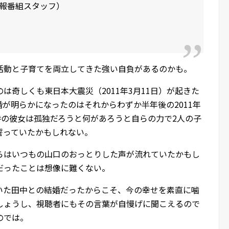
報番組スタッフ）
活動と子育てを両立してきた強い自負があるのかも。
は奇しくも東日本大震災（2011年3月11日）が起きた
離婚が明らかになったのはそれからわずか半年後の2011年
時の彼女は孤独だろうと何があろうと自らの力で2人の子
誓っていたかもしれない。
らはいつもの山口のおっとりした声が流れていたかもし
だったことは想像に難くない。
いた田中との結婚だったからこそ、今の幸せを素直に噛
しょうし、視聴者にもその言葉が自慢げに聞こえるので
のでは。