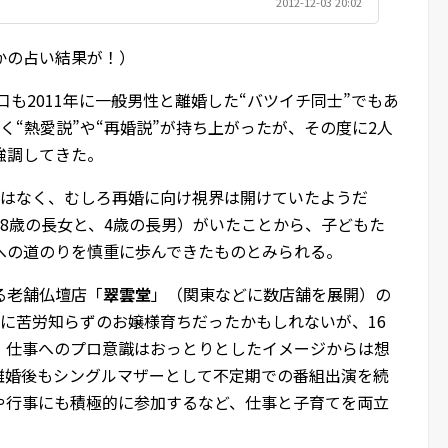
2012-12-03 20:02
かの占い結果が！）
口も2011年に一般男性と離婚した“バツイチ同士”でもあ
く“熱愛説”や“再婚説”が持ち上がったが、その度に2人
強調してきた。
ではなく、むしろ再婚に向け視界は開けていたようだ
8歳の長女と、4歳の長男）がいたことから、子どもた
への道のりを慎重に歩んできたものとみられる。
る老舗仏壇店「
翠雲堂
」（関東などに数店舗を展開）の
に苦労知らずのお嬢様育ちだったかもしれないが、16
、仕事へのプロ意識はおっとりとしたイメージからは想
離婚後もシングルマザーとして不定期での番組出演を続
や行事にも積極的に参加するなど、仕事と子育てを両立