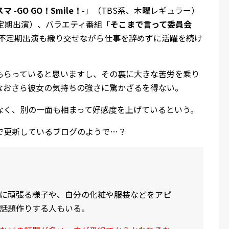
マ -GO GO！Smile！-
」（TBS系、木曜レギュラー）
不定期出演）、バラエティ番組「
そこまで言って委員会
不定期出演も織り交ぜながら仕事を辞めずに活躍を続け
もらっていると思いますし、その裏に大きな苦労を乗り
なおさら彼女の気持ちの強さに驚かざるを得ない。
なく、別の一面も相まって好感度を上げているという。
で更新しているブログのようで…？
に頑張る様子や、自分の化粧や服装などをアピ
で話題作りする人もいる。