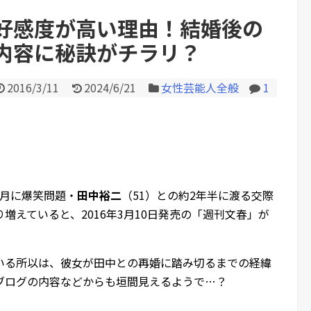
う女が来たので逃げようとす...
wwww
好感度が高い理由！結婚後の
内容に秘訣がチラリ？
Powered by livedoor 相互RS
2016/3/11
2024/6/21
女性芸能人全般
1
10月に爆笑問題・
田中裕二
（51）との約2年半に渡る交際
増えていると、2016年3月10日発売の「週刊文春」が
いる所以は、彼女が田中との再婚に踏み切るまでの経緯
ブログの内容などからも垣間見えるようで…？