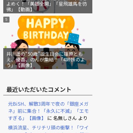
よめく！「美脚全開」「星飛雄馬を彷
彿」【動画】
井川遥の“50歳”誕生日会に篠原とも
え、優香、のんが集結！「4姉妹のよ
う」【画像】
最近いただいたコメント
元BiSH、解散3周年で夜の「銀座メガ
ネ」前に集合！「永久に不滅」「エモ
すぎる」【画像】
に
名無しさん
より
横浜流星、チリチリ頭の衝撃！「ワイ