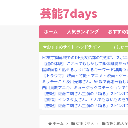
芸能7days
ホーム
人気ランキング
おすすめ
★おすすめサイト ヘッドライン
にゅ
/
FC東京開幕戦でのDF長友佑都の“挨拶”、スポ
【謎の体験】 これってもしかして幽体離脱だっ
陰謀論者と話せるようになるキーワード辞典つ
【トラウマ】 映画・特撮・アニメ・漫画・ゲーム
ミッチーこと及川光博さん、56歳で再婚→新し
西川貴教アニキ、ミュージックステーションで”魅
【悲報】佐藤二朗さん主演の「踊る」スピンオフ作
【驚愕】インスタ女さん、とんでもないものをア
【悲報】佐藤二朗さん主演の「踊る」スピンオフ作
【悲報】テレビ業界、ガチで逝く・・・・他
【画像】日テレの元女子アナさん、∧∨みたいに
【ネタバレ注意】『スパイダーマンBND』、あの
ホーム
女性芸能人
女性芸能人