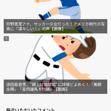
狩野恵里アナ、サッカー少女だった！アメリカ時代の写
真に「凛々しい！」の声【画像】
須田亜香里、“脚上げ始球式”に球場どよめく！「美脚
全開」「星飛雄馬を彷彿」【動画】
最近いただいたコメント