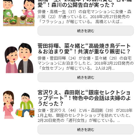
愛”！森川の公開告白が実った？
俳優・高橋一生（37）の自宅マンションに女優・森
川葵（22）が通っていると、2018年2月27日発売の
「フラッシュ」が報じている。 高橋といえば...
続きを読む
菅田将暉、菜々緒と“高級焼き鳥デート
＆お泊まり愛”！共演が重なり親密に？
俳優・菅田将暉（24）が女優・菜々緒（29）の自宅
マンションにお泊まりしたと、2018年2月22日発売の
「女性セブン」が報じている。 2人は2月...
続きを読む
宮沢りえ、森田剛と“銀座セレクトショ
ップデート”！物色中の会話は夫婦のよ
うだった？
女優・宮沢りえ（44）とV6・森田剛（39）が2018年
1月上旬、銀座のセレクトショップを訪れていたと、
2月20日発売の「週刊女性」が報じている。...
続きを読む