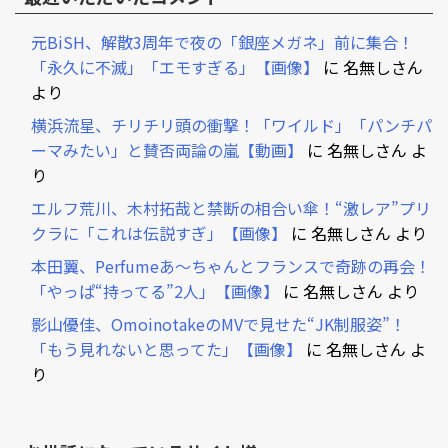
元BiSH、解散3周年で夜の「銀座メガネ」前に集合！
「永久に不滅」「エモすぎる」【画像】
に
名無しさん
より
横浜流星、チリチリ頭の衝撃！「ワイルド」「パンチパ
ーマみたい」と賛否両論の嵐【動画】
に
名無しさん
よ
り
エルフ荒川、木村拓哉と禁断の相合い傘！“激レア”プリ
クラに「これは伝説すぎ」【画像】
に
名無しさん
より
本田翼、Perfumeあ～ちゃんとフランスで奇跡の再会！
「やっぱ“持ってる”2人」【画像】
に
名無しさん
より
影山優佳、OmoinotakeのMVで見せた“JK制服姿”！
「もう見れないと思ってた」【画像】
に
名無しさん
よ
り