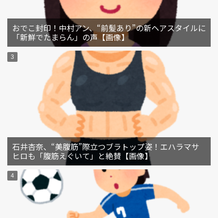
おでこ封印！中村アン、“前髪あり”の新ヘアスタイルに
「新鮮でたまらん」の声【画像】
石井杏奈、“美腹筋”際立つブラトップ姿！エハラマサ
ヒロも「腹筋えぐいて」と絶賛【画像】