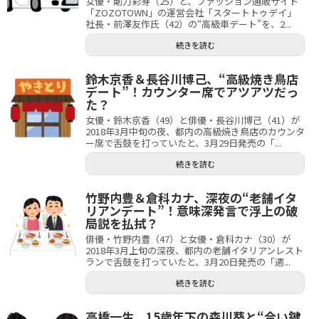
女優・剛力彩芽（25）と、ファッション通販サイト
「ZOZOTOWN」の運営会社「スタートトゥデイ」
社長・前澤友作氏（42）の“高級車デート”を、2...
続きを読む
鈴木京香＆長谷川博己、“高級焼き鳥店
デート”！カウンター席でアツアツだっ
た？
女優・鈴木京香（49）と俳優・長谷川博己（41）が
2018年3月中旬の夜、都内の高級焼き鳥店のカウンタ
ー席で舌鼓を打っていたと、3月29日発売の「...
続きを読む
竹野内豊＆倉科カナ、深夜の“老舗イタ
リアンデート”！意味深発言で浮上の破
局説を払拭？
俳優・竹野内豊（47）と女優・倉科カナ（30）が
2018年3月上旬の深夜、都内の老舗イタリアンレスト
ランで舌鼓を打っていたと、3月20日発売の「週...
続きを読む
高橋一生、15歳年下の森川葵と“合い鍵