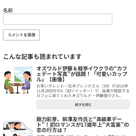
名前
こんな記事も読まれています
オズワルド伊藤＆蛙亭イワクラの“カフ
ェデート写真”が話題！「可愛いカップ
ル」【画像】
お笑いタレント・石井ブレンドさん（39）が2023年
11月28日付のX（旧ツイッター）で、自身が経営する
カフェに来てくれたオズワルド・伊藤俊介さん...
続きを読む
剛力彩芽、前澤友作氏と“高級車デー
ト”！初ロマンスが17歳年上“大富豪”の
恋の行方は？