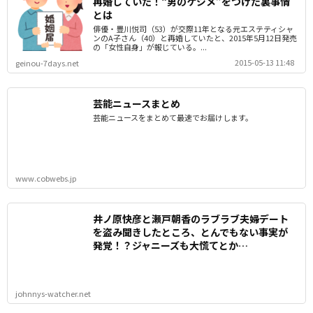
再婚していた！“男のケジメ”をつけた裏事情
とは
俳優・豊川悦司（53）が交際11年となる元エステティシャ
ンのA子さん（40）と再婚していたと、2015年5月12日発売
の「女性自身」が報じている。...
2015-05-13 11:48
geinou-7days.net
芸能ニュースまとめ
芸能ニュースをまとめて最速でお届けします。
www.cobwebs.jp
井ノ原快彦と瀬戸朝香のラブラブ夫婦デート
を盗み聞きしたところ、とんでもない事実が
発覚！？ジャニーズも大慌てとか…
johnnys-watcher.net