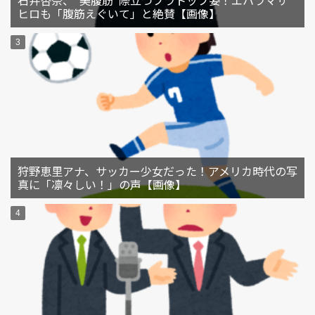
ヒロも「腹筋えぐいて」と絶賛【画像】
狩野恵里アナ、サッカー少女だった！アメリカ時代の写
真に「凛々しい！」の声【画像】