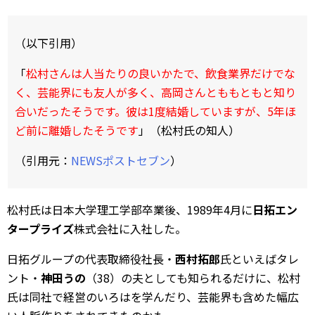
（以下引用）
「
松村さんは人当たりの良いかたで、飲食業界だけでな
く、芸能界にも友人が多く、高岡さんとももともと知り
合いだったそうです。彼は1度結婚していますが、5年ほ
ど前に離婚したそうです
」（松村氏の知人）
（引用元：
NEWSポストセブン
）
松村氏は日本大学理工学部卒業後、1989年4月に
日拓エン
タープライズ
株式会社に入社した。
日拓グループの代表取締役社長・
西村拓郎
氏といえばタレ
ント・
神田うの
（38）の夫としても知られるだけに、松村
氏は同社で経営のいろはを学んだり、芸能界も含めた幅広