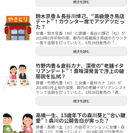
続きを読む
鈴木京香＆長谷川博己、“高級焼き鳥店
デート”！カウンター席でアツアツだっ
た？
女優・鈴木京香（49）と俳優・長谷川博己（41）が
2018年3月中旬の夜、都内の高級焼き鳥店のカウンタ
ー席で舌鼓を打っていたと、3月29日発売の「...
続きを読む
竹野内豊＆倉科カナ、深夜の“老舗イタ
リアンデート”！意味深発言で浮上の破
局説を払拭？
俳優・竹野内豊（47）と女優・倉科カナ（30）が
2018年3月上旬の深夜、都内の老舗イタリアンレスト
ランで舌鼓を打っていたと、3月20日発売の「週...
続きを読む
高橋一生、15歳年下の森川葵と“合い鍵
愛”！森川の公開告白が実った？
俳優・高橋一生（37）の自宅マンションに女優・森
川葵（22）が通っていると、2018年2月27日発売の