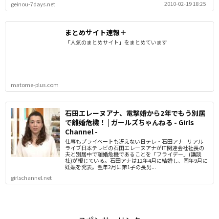
2010-02-19 18:25
geinou-7days.net
まとめサイト速報＋
「人気のまとめサイト」をまとめています
matome-plus.com
石田エレーヌアナ、電撃婚から2年でもう別居
で離婚危機！ | ガールズちゃんねる - Girls
Channel -
仕事もプライベートも冴えない日テレ・石田アナ - リアル
ライブ日本テレビの石田エレーヌアナがIT関連会社社長の
夫と別居中で離婚危機であることを「フライデー」(講談
社)が報じている。石田アナは12年4月に結婚し、同年9月に
妊娠を発表。翌年2月に第1子の長男...
girlschannel.net