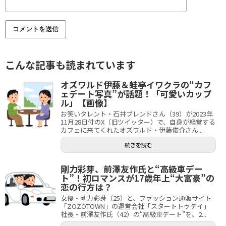
こんな記事も読まれています
オズワルド伊藤＆蛙亭イワクラの“カフ
ェデート写真”が話題！「可愛いカップ
ル」【画像】
お笑いタレント・石井ブレンドさん（39）が2023年
11月28日付のX（旧ツイッター）で、自身が経営する
カフェに来てくれたオズワルド・伊藤俊介さん...
続きを読む
剛力彩芽、前澤友作氏と“高級車デー
ト”！初ロマンスが17歳年上“大富豪”の
恋の行方は？
女優・剛力彩芽（25）と、ファッション通販サイト
「ZOZOTOWN」の運営会社「スタートトゥデイ」
社長・前澤友作氏（42）の“高級車デート”を、2...