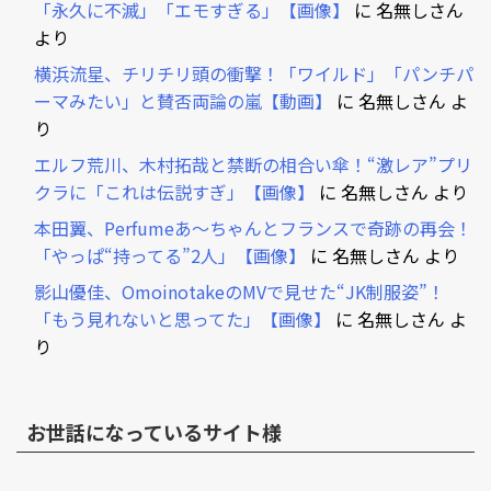
「永久に不滅」「エモすぎる」【画像】
に
名無しさん
より
横浜流星、チリチリ頭の衝撃！「ワイルド」「パンチパ
ーマみたい」と賛否両論の嵐【動画】
に
名無しさん
よ
り
エルフ荒川、木村拓哉と禁断の相合い傘！“激レア”プリ
クラに「これは伝説すぎ」【画像】
に
名無しさん
より
本田翼、Perfumeあ～ちゃんとフランスで奇跡の再会！
「やっぱ“持ってる”2人」【画像】
に
名無しさん
より
影山優佳、OmoinotakeのMVで見せた“JK制服姿”！
「もう見れないと思ってた」【画像】
に
名無しさん
よ
り
お世話になっているサイト様