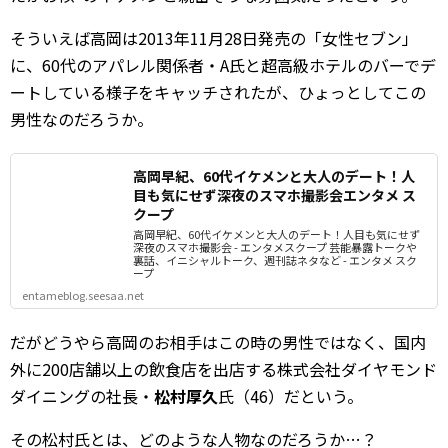
そういえば高岡は2013年11月28日発売の「女性セブン」
に、60代のアパレル関係者・A氏と超高級ホテルのバーでデ
ートしている様子をキャッチされたが、ひょっとしてこの
男性なのだろうか。
高岡早紀、60代イケメンと大人のデート！人
目も気にせず深夜のスマホ撮影会エンタメ ス
クープ
高岡早紀、60代イケメンと大人のデート！人目も気にせず
深夜のスマホ撮影会 - エンタメスクープ 芸能暴露トークや
裏話、イニシャルトーク、週刊誌ネタなど - エンタメ スク
ープ
entameblog.seesaa.net
だがどうやら高岡のお相手はこの時の男性ではなく、国内
外に200店舗以上の飲食店を出店する株式会社ダイヤモンド
ダイニングの社長・
松村厚久
氏（46）だという。
その松村氏とは、どのような人物なのだろうか…？