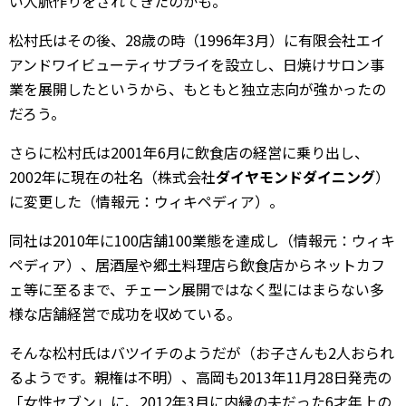
い人脈作りをされてきたのかも。
松村氏はその後、28歳の時（1996年3月）に有限会社エイ
アンドワイビューティサプライを設立し、日焼けサロン事
業を展開したというから、もともと独立志向が強かったの
だろう。
さらに松村氏は2001年6月に飲食店の経営に乗り出し、
2002年に現在の社名（株式会社
ダイヤモンドダイニング
）
に変更した（情報元：ウィキペディア）。
同社は2010年に100店舗100業態を達成し（情報元：ウィキ
ペディア）、居酒屋や郷土料理店ら飲食店からネットカフ
ェ等に至るまで、チェーン展開ではなく型にはまらない多
様な店舗経営で成功を収めている。
そんな松村氏はバツイチのようだが（お子さんも2人おられ
るようです。親権は不明）、高岡も2013年11月28日発売の
「女性セブン」に、2012年3月に内縁の夫だった6才年上の