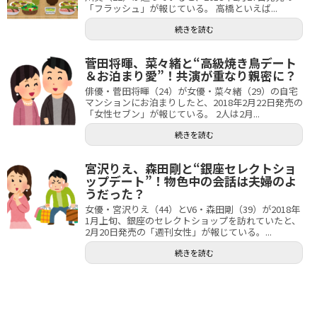
「フラッシュ」が報じている。 高橋といえば...
続きを読む
菅田将暉、菜々緒と“高級焼き鳥デート
＆お泊まり愛”！共演が重なり親密に？
俳優・菅田将暉（24）が女優・菜々緒（29）の自宅
マンションにお泊まりしたと、2018年2月22日発売の
「女性セブン」が報じている。 2人は2月...
続きを読む
宮沢りえ、森田剛と“銀座セレクトショ
ップデート”！物色中の会話は夫婦のよ
うだった？
女優・宮沢りえ（44）とV6・森田剛（39）が2018年
1月上旬、銀座のセレクトショップを訪れていたと、
2月20日発売の「週刊女性」が報じている。...
続きを読む