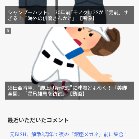
シャンプーハット、“30年前”モノクロ2Sが「男前」す
ぎる！「海外の俳優さんかと」【画像】
須田亜香里、“脚上げ始球式”に球場どよめく！「美脚
全開」「星飛雄馬を彷彿」【動画】
最近いただいたコメント
元BiSH、解散3周年で夜の「銀座メガネ」前に集合！