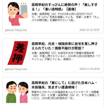
高岡早紀のすっぴんに絶賛の声！「美しすぎ
る！」「凄い透明感」【画像】
女優・高岡早紀（41）が2013年12月11日付のブログ
で、“すっぴん”写真を披露している。 京都・太秦で「久し
ぶりの時代劇」を撮影中だという高...
2013-12-12 19:47
geinou-7days.net
高岡早紀、元夫・保阪尚希に自宅を差し押さ
えられていた！債務不履行が原因？
女優・高岡早紀（37）の自宅を元夫で俳優の保阪尚希
（42）が差し押さえていると、2010年11月16日発売の「フ
ラッシュ」が報じている。 高岡は...
2010-11-16 18:04
geinou-7days.net
高岡早紀の「妻にして」に逃げた日本ハム・
木田優夫、気まずい遭遇現場！
熱愛中とされていた北海道日本ハムファイターズ・木田優
夫投手（41）と女優・高岡早紀（36）が、すでに破局して
いたと、2010年2月18日発売の「女...