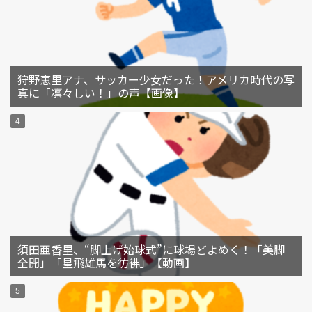
狩野恵里アナ、サッカー少女だった！アメリカ時代の写
真に「凛々しい！」の声【画像】
須田亜香里、“脚上げ始球式”に球場どよめく！「美脚
全開」「星飛雄馬を彷彿」【動画】