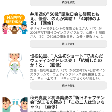
続きを読む
井川遥の“50歳”誕生日会に篠原とも
え、優香、のんが集結！「4姉妹のよ
う」【画像】
デザイナーでタレントの篠原ともえさん（47）が
2026年7月7日付のインスタグラムで、女優・井川遥
さん（50）の50歳の誕生日を、女優・優香さん（...
続きを読む
恒松祐里、“人生初ショート”で挑んだ
ウェディングドレス姿！「結婚したの
か！と」【画像】
女優・恒松祐里さん（27）が2026年7月4日付のイン
スタグラムで、ウェディングドレス姿を披露しまし
た。 ネット上では「ドキッとするくらい美しい...
続きを読む
秋元真夏×梅澤美波の“新旧キャプテン
会”がエモの極み！「この二人は泣いち
ゃう」【画像】
元乃木坂46で女優の秋元真夏さん（32）が2026年6