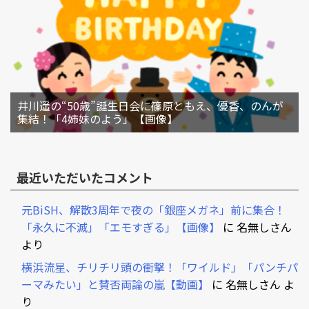
井川遥の“50歳”誕生日会に篠原ともえ、優香、のんが
集結！「4姉妹のよう」【画像】
最近いただいたコメント
元BiSH、解散3周年で夜の「銀座メガネ」前に集合！
「永久に不滅」「エモすぎる」【画像】
に
名無しさん
より
横浜流星、チリチリ頭の衝撃！「ワイルド」「パンチパ
ーマみたい」と賛否両論の嵐【動画】
に
名無しさん
よ
り