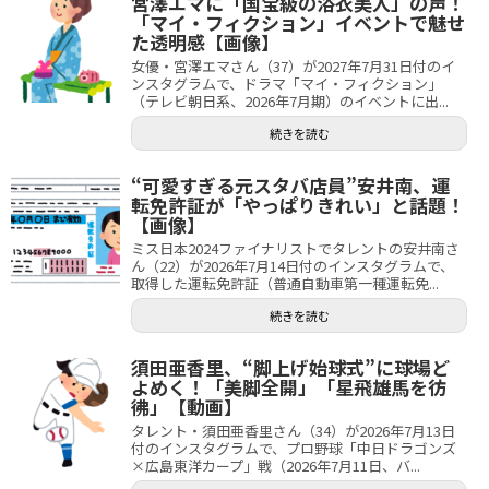
宮澤エマに「国宝級の浴衣美人」の声！
「マイ・フィクション」イベントで魅せ
た透明感【画像】
女優・宮澤エマさん（37）が2027年7月31日付のイ
ンスタグラムで、ドラマ「マイ・フィクション」
（テレビ朝日系、2026年7月期）のイベントに出...
続きを読む
“可愛すぎる元スタバ店員”安井南、運
転免許証が「やっぱりきれい」と話題！
【画像】
ミス日本2024ファイナリストでタレントの安井南さ
ん（22）が2026年7月14日付のインスタグラムで、
取得した運転免許証（普通自動車第一種運転免...
続きを読む
須田亜香里、“脚上げ始球式”に球場ど
よめく！「美脚全開」「星飛雄馬を彷
彿」【動画】
タレント・須田亜香里さん（34）が2026年7月13日
付のインスタグラムで、プロ野球「中日ドラゴンズ
×広島東洋カープ」戦（2026年7月11日、バ...