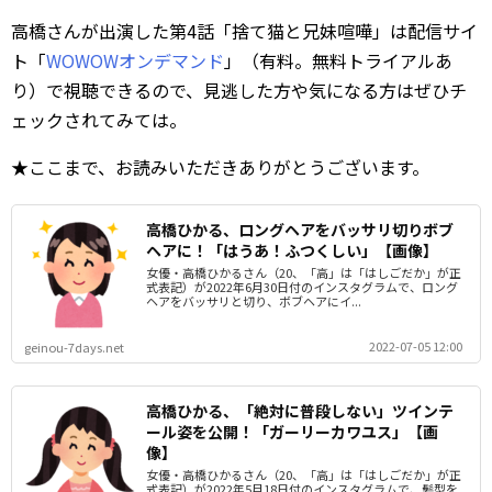
高橋さんが出演した第4話「捨て猫と兄妹喧嘩」は配信サイ
ト「
WOWOWオンデマンド
」（有料。無料トライアルあ
り）で視聴できるので、見逃した方や気になる方はぜひチ
ェックされてみては。
★ここまで、お読みいただきありがとうございます。
高橋ひかる、ロングヘアをバッサリ切りボブ
ヘアに！「はうあ！ふつくしい」【画像】
女優・高橋ひかるさん（20、「高」は「はしごだか」が正
式表記）が2022年6月30日付のインスタグラムで、ロング
ヘアをバッサリと切り、ボブヘアにイ...
2022-07-05 12:00
geinou-7days.net
高橋ひかる、「絶対に普段しない」ツインテ
ール姿を公開！「ガーリーカワユス」【画
像】
女優・高橋ひかるさん（20、「高」は「はしごだか」が正
式表記）が2022年5月18日付のインスタグラムで、髪型を