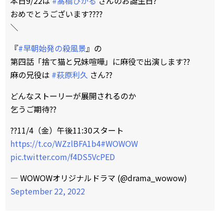
本日9/22は
#髙橋ひかる
さんのお誕生日?
おめでとうございます????
＼
『
#早朝始発の殺風景
』の
第四話「捨て猫と兄妹喧嘩」に麻役で出演します??
麻の兄役は
#萩原利久
さん??
どんなストーリーが展開されるのか
乞うご期待??
??11/4（金）午後11:30スタート
https://t.co/WZzlBFA1b4
#WOWOW
pic.twitter.com/f4DS5VcPED
— WOWOWオリジナルドラマ (@drama_wowow)
September 22, 2022