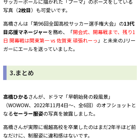
サッカーボールに描かれた「プーマ」のポーズをしている
写真（
2枚目
）も可愛いです。
高橋さんは「第96回全国高校サッカー選手権大会」の
13代
目応援マネージャー
を務め、「
開会式、開幕戦まで、残り1
日 開幕戦は関東第一 vs 佐賀東 頑張れーっ
」と未来のJリー
ガーにエールを送っていました。
3.まとめ
高橋ひかる
さんが、ドラマ「早朝始発の殺風景」
（WOWOW、2022年11月4日～、全6回）のオフショットと
なる
セーラー服姿
の写真を披露しました。
高橋さんが実際に堀越高校を卒業したのはまだ2年半ほど前
なだけに、制服姿に違和感はないです。