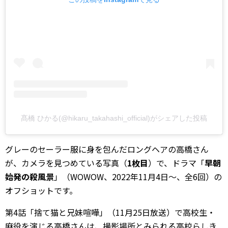
髙橋 ひかる(@hikaru_takahashi_official)がシェアした投稿
グレーのセーラー服に身を包んだロングヘアの高橋さん
が、カメラを見つめている写真（
1枚目
）で、ドラマ「
早朝
始発の殺風景
」（WOWOW、2022年11月4日～、全6回）の
オフショットです。
第4話「捨て猫と兄妹喧嘩」（11月25日放送）で高校生・
麻役を演じる高橋さんは、撮影場所とみられる高校らしき