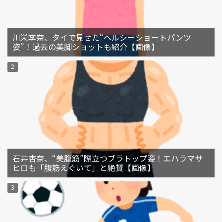
川栄李奈、タイで見せた“ヘルシーショートパンツ
姿”！過去の美脚ショットも紹介【画像】
石井杏奈、“美腹筋”際立つブラトップ姿！エハラマサ
ヒロも「腹筋えぐいて」と絶賛【画像】