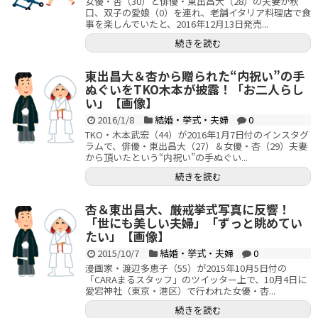
女優・杏（30）と俳優・東出昌大（28）の夫妻が秋
口、双子の愛娘（0）を連れ、老舗イタリア料理店で食
事を楽しんでいたと、2016年12月13日発売...
続きを読む
東出昌大＆杏から贈られた“内祝い”の手
ぬぐいをTKO木本が披露！「お二人らし
い」【画像】
2016/1/8
結婚・挙式・夫婦
0
TKO・木本武宏（44）が2016年1月7日付のインスタグ
ラムで、俳優・東出昌大（27）＆女優・杏（29）夫妻
から頂いたという“内祝い”の手ぬぐい...
続きを読む
杏＆東出昌大、厳戒挙式写真に反響！
「世にも美しい夫婦」「ずっと眺めてい
たい」【画像】
2015/10/7
結婚・挙式・夫婦
0
漫画家・渡辺多恵子（55）が2015年10月5日付の
「CARAまるスタッフ」のツイッター上で、10月4日に
愛宕神社（東京・港区）で行われた女優・杏...
続きを読む