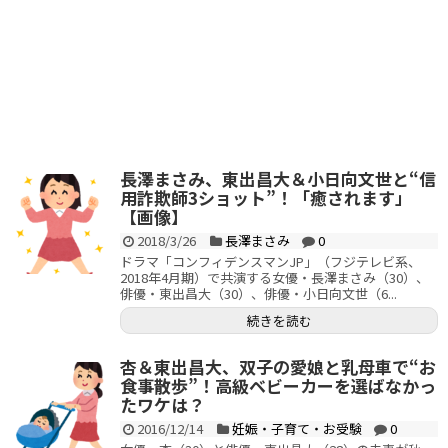
長澤まさみ、東出昌大＆小日向文世と“信
用詐欺師3ショット”！「癒されます」
【画像】
2018/3/26
長澤まさみ
0
ドラマ「コンフィデンスマンJP」（フジテレビ系、
2018年4月期）で共演する女優・長澤まさみ（30）、
俳優・東出昌大（30）、俳優・小日向文世（6...
続きを読む
杏＆東出昌大、双子の愛娘と乳母車で“お
食事散歩”！高級ベビーカーを選ばなかっ
たワケは？
2016/12/14
妊娠・子育て・お受験
0