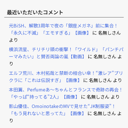
最近いただいたコメント
元BiSH、解散3周年で夜の「銀座メガネ」前に集合！
「永久に不滅」「エモすぎる」【画像】
に
名無しさん
より
横浜流星、チリチリ頭の衝撃！「ワイルド」「パンチパ
ーマみたい」と賛否両論の嵐【動画】
に
名無しさん
よ
り
エルフ荒川、木村拓哉と禁断の相合い傘！“激レア”プリ
クラに「これは伝説すぎ」【画像】
に
名無しさん
より
本田翼、Perfumeあ～ちゃんとフランスで奇跡の再会！
「やっぱ“持ってる”2人」【画像】
に
名無しさん
より
影山優佳、OmoinotakeのMVで見せた“JK制服姿”！
「もう見れないと思ってた」【画像】
に
名無しさん
よ
り