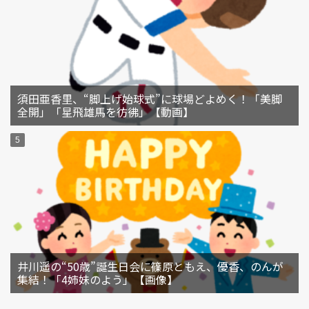
須田亜香里、“脚上げ始球式”に球場どよめく！「美脚
全開」「星飛雄馬を彷彿」【動画】
井川遥の“50歳”誕生日会に篠原ともえ、優香、のんが
集結！「4姉妹のよう」【画像】