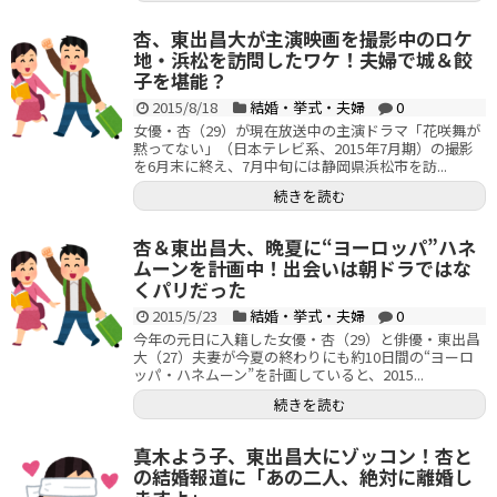
杏、東出昌大が主演映画を撮影中のロケ
地・浜松を訪問したワケ！夫婦で城＆餃
子を堪能？
2015/8/18
結婚・挙式・夫婦
0
女優・杏（29）が現在放送中の主演ドラマ「花咲舞が
黙ってない」（日本テレビ系、2015年7月期）の撮影
を6月末に終え、7月中旬には静岡県浜松市を訪...
続きを読む
杏＆東出昌大、晩夏に“ヨーロッパ”ハネ
ムーンを計画中！出会いは朝ドラではな
くパリだった
2015/5/23
結婚・挙式・夫婦
0
今年の元日に入籍した女優・杏（29）と俳優・東出昌
大（27）夫妻が今夏の終わりにも約10日間の“ヨーロ
ッパ・ハネムーン”を計画していると、2015...
続きを読む
真木よう子、東出昌大にゾッコン！杏と
の結婚報道に「あの二人、絶対に離婚し