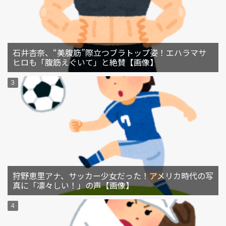
石井杏奈、“美腹筋”際立つブラトップ姿！エハラマサ
ヒロも「腹筋えぐいて」と絶賛【画像】
狩野恵里アナ、サッカー少女だった！アメリカ時代の写
真に「凛々しい！」の声【画像】