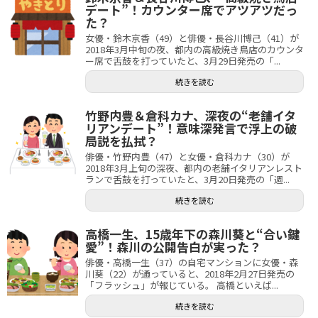
デート”！カウンター席でアツアツだっ
た？
女優・鈴木京香（49）と俳優・長谷川博己（41）が
2018年3月中旬の夜、都内の高級焼き鳥店のカウンタ
ー席で舌鼓を打っていたと、3月29日発売の「...
続きを読む
竹野内豊＆倉科カナ、深夜の“老舗イタ
リアンデート”！意味深発言で浮上の破
局説を払拭？
俳優・竹野内豊（47）と女優・倉科カナ（30）が
2018年3月上旬の深夜、都内の老舗イタリアンレスト
ランで舌鼓を打っていたと、3月20日発売の「週...
続きを読む
高橋一生、15歳年下の森川葵と“合い鍵
愛”！森川の公開告白が実った？
俳優・高橋一生（37）の自宅マンションに女優・森
川葵（22）が通っていると、2018年2月27日発売の
「フラッシュ」が報じている。 高橋といえば...
続きを読む