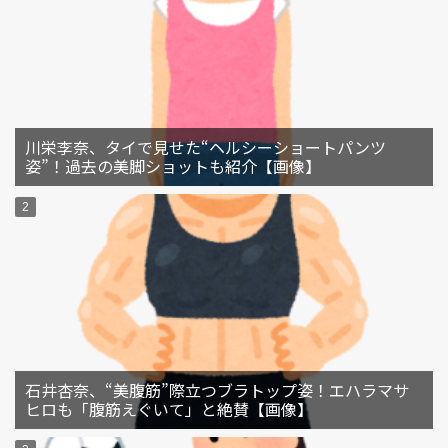
川栄李奈、タイで見せた“ヘルシーショートパンツ
姿”！過去の美脚ショットも紹介【画像】
石井杏奈、“美腹筋”際立つブラトップ姿！エハラマサ
ヒロも「腹筋えぐいて」と絶賛【画像】