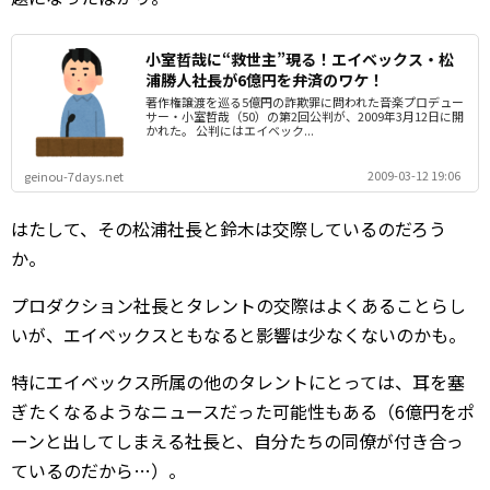
小室哲哉に“救世主”現る！エイベックス・松
浦勝人社長が6億円を弁済のワケ！
著作権譲渡を巡る5億円の詐欺罪に問われた音楽プロデュー
サー・小室哲哉（50）の第2回公判が、2009年3月12日に開
かれた。 公判にはエイベック...
2009-03-12 19:06
geinou-7days.net
はたして、その松浦社長と鈴木は交際しているのだろう
か。
プロダクション社長とタレントの交際はよくあることらし
いが、エイベックスともなると影響は少なくないのかも。
特にエイベックス所属の他のタレントにとっては、耳を塞
ぎたくなるようなニュースだった可能性もある（6億円をポ
ーンと出してしまえる社長と、自分たちの同僚が付き合っ
ているのだから…）。