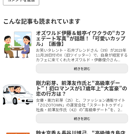
こんな記事も読まれています
オズワルド伊藤＆蛙亭イワクラの“カフ
ェデート写真”が話題！「可愛いカップ
ル」【画像】
お笑いタレント・石井ブレンドさん（39）が2023年
11月28日付のX（旧ツイッター）で、自身が経営する
カフェに来てくれたオズワルド・伊藤俊介さん...
続きを読む
剛力彩芽、前澤友作氏と“高級車デー
ト”！初ロマンスが17歳年上“大富豪”の
恋の行方は？
女優・剛力彩芽（25）と、ファッション通販サイト
「ZOZOTOWN」の運営会社「スタートトゥデイ」
社長・前澤友作氏（42）の“高級車デート”を、2...
続きを読む
鈴木京香＆長谷川博己、“高級焼き鳥店