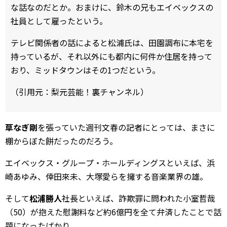
な話なのだとか。おまけに、鈴木の兄もエイベックスの
社員として雇ったという。
テレビ関係者の話によると松浦氏は、田園調布に本宅を
持っているが、それ以外にも都内に何件か住居を持って
おり、ミッドタウンはその1つだという。
（引用元：梨元芸能！裏チャンネル）
草なぎ剛
を張っていた週刊文春の記者にとっては、まさに
棚からぼた餅だったのだろう。
エイベックス・グループ・ホールディングスといえば、浜
崎あゆみ、倖田來未、大塚愛らを擁する音楽業界の雄。
そして
松浦勝人
社長といえば、詐欺罪に問われた小室哲哉
（50）が抱えた慰謝料など約6億円を全て弁済したことで話
題になったばかり。