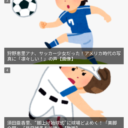
狩野恵里アナ、サッカー少女だった！アメリカ時代の写
真に「凛々しい！」の声【画像】
須田亜香里、“脚上げ始球式”に球場どよめく！「美脚
全開」「星飛雄馬を彷彿」【動画】