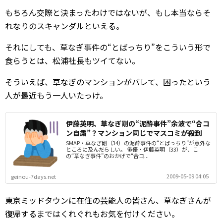
もちろん交際と決まったわけではないが、もし本当ならそ
れなりのスキャンダルといえる。
それにしても、草なぎ事件の“とばっちり”をこういう形で
食らうとは、松浦社長もツイてない。
そういえば、草なぎのマンションがバレて、困ったという
人が最近もう一人いたっけ。
伊藤英明、草なぎ剛の“泥酔事件”余波で“合コ
ン自粛”？マンション同じでマスコミが殺到
SMAP・草なぎ剛（34）の泥酔事件の“とばっちり”が意外な
ところに及んだらしい。 俳優・伊藤英明（33）が、こ
の“草なぎ事件”のおかげで“合コ...
2009-05-09 04:05
geinou-7days.net
東京ミッドタウンに在住の芸能人の皆さん、草なぎさんが
復帰するまではくれぐれもお気を付けください。