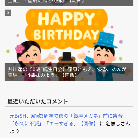
井川遥の“50歳”誕生日会に篠原ともえ、優香、のんが
集結！「4姉妹のよう」【画像】
最近いただいたコメント
元BiSH、解散3周年で夜の「銀座メガネ」前に集合！
「永久に不滅」「エモすぎる」【画像】
に
名無しさん
より