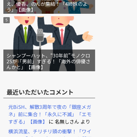
え、優香、のんが集結！「4姉妹のよ
う」【画像】
シャンプーハット、“30年前”モノクロ
2Sが「男前」すぎる！「海外の俳優さ
んかと」【画像】
最近いただいたコメント
元BiSH、解散3周年で夜の「銀座メガ
ネ」前に集合！「永久に不滅」「エモ
すぎる」【画像】
に
名無しさん
より
横浜流星、チリチリ頭の衝撃！「ワイ