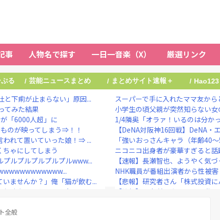
記事
人物名で探す
一日一音楽（X）
厳選リンク
ーぷる
芸能ニュースまとめ
まとめサイト速報＋
/
/
/
Hao123
と下痢が止まらない」原因...
スーパーで手に入れたママ友から
ってみた結果
小学生の頃父親が突然知らない女
「6000人超」に
1/4隣奥「オラァ！いるのは分かっ
なものが映ってしまう⇒！！
【DeNA対阪神16回戦】DeNA・
れて置いていった娘！⇒ ...
「強いおっさんキャラ（年齢40～5
くちゃにしてしまう
ニコニコ出身者が豪華すぎると話題に
ルプルプルプルプルwww...
【速報】長瀬智也、ようやく気づ
wwwwwwwww...
NHK職員が番組出演者から性被害
いませんか？」俺「猫が飲む...
【悲報】研究者さん「株式投資にハ
1)さん、やらしく実っ...
【衝撃】30年続いたモスクの祭
【バレー】185センチ・木村沙織
ト全般
【疑問】羽田空港近くで全日空機が