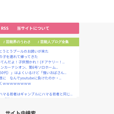
RSS
当サイトについて
芸能界のうわさ
芸能人ブログ全集
/
/
とうとうプールのお誘いが来た
の子を連れて帰ってきた
てんだよ！子供預かれ！(ドアケリー！...
エンカーナシオン、第6号ソロホーム...
0代）」はよくいるけど「強いおばさん...
 なんでyoutubeに負けたのか・...
くｗｗｗｗｗｗｗｗ
マる若者はギャンブルにハマる若者と同じ...
りに『異変』が起こる・・・・・
、息子に「高い高い」求められ衝撃展開激...
衝突防止装置で作動回避。これで「ニアミ...
サイト内検索