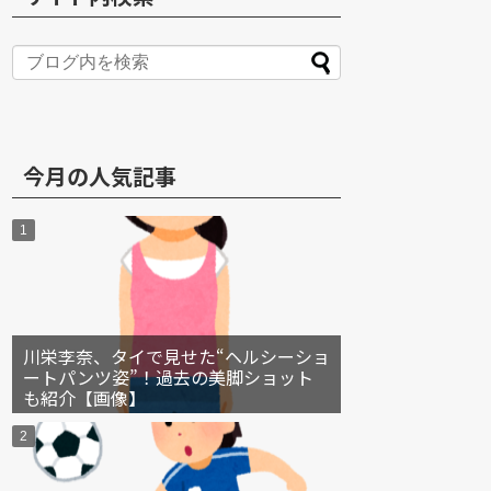
S
今月の人気記事
川栄李奈、タイで見せた“ヘルシーショ
ートパンツ姿”！過去の美脚ショット
も紹介【画像】