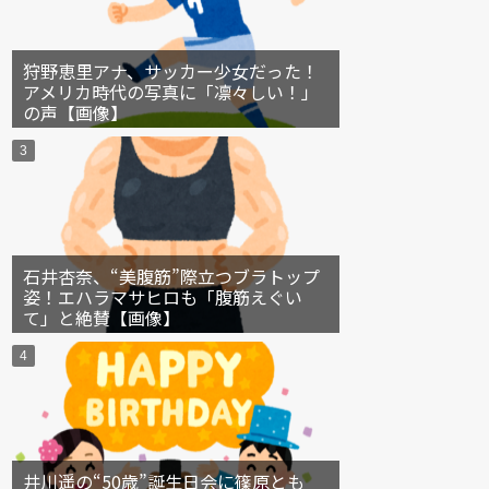
狩野恵里アナ、サッカー少女だった！
アメリカ時代の写真に「凛々しい！」
の声【画像】
石井杏奈、“美腹筋”際立つブラトップ
姿！エハラマサヒロも「腹筋えぐい
て」と絶賛【画像】
井川遥の“50歳”誕生日会に篠原とも