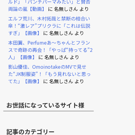
ルド」「パンチパーマみたい」と賛否
両論の嵐【動画】
に
名無しさん
より
エルフ荒川、木村拓哉と禁断の相合い
傘！“激レア”プリクラに「これは伝説
すぎ」【画像】
に
名無しさん
より
本田翼、Perfumeあ～ちゃんとフラン
スで奇跡の再会！「やっぱ“持ってる”2
人」【画像】
に
名無しさん
より
影山優佳、OmoinotakeのMVで見せ
た“JK制服姿”！「もう見れないと思っ
てた」【画像】
に
名無しさん
より
お世話になっているサイト様
記事のカテゴリー