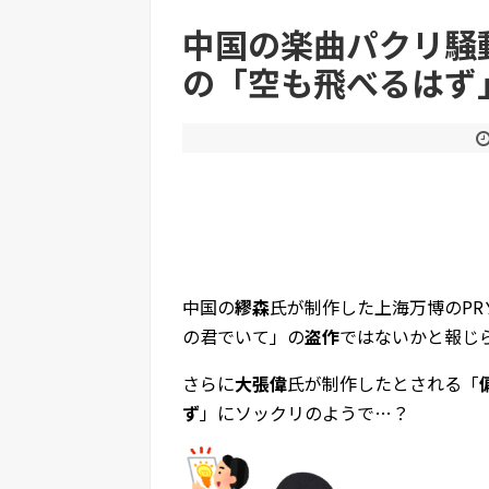
中国の楽曲パクリ騒
Powered by livedoor 相互RSS
の「空も飛べるはず
中国の
繆森
氏が制作した上海万博のPR
の君でいて」の
盗作
ではないかと報じ
さらに
大張偉
氏が制作したとされる「
ず
」にソックリのようで…？