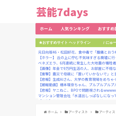
芸能7days
ホーム
人気ランキング
おすすめ
★おすすめサイト ヘッドライン
にゅ
/
元日向坂46・松田好花、食中毒で「腹痛とおう吐
【ホラー】 丘の上に佇む不気味すぎる廃墟に行
ベネズエラ、6月連続に発生した大地震の犠牲者が
【画像】年金で9万円生活の人、お部屋に不穏
【衝撃】震災で母親に「置いていかないで」と言わ
【悲報】生成AIさん、大学の教育現場をめちゃ
【朗報動画】橋本環奈ちゃん、プルプルプルプルプ
【悲報】ヤニねこ、BPOで問題視されるwwwwwww
マンション管理会社「水道出しっぱなしになって
【画像】芸人コンビ完熟フレッシュの池田レイラ(2
ホーム
アーティスト
アーティス