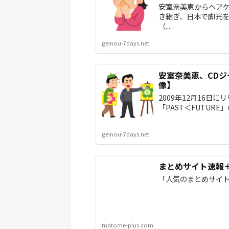
安室奈美恵からヘアケ
き継ぎ、日本で脚光
（...
geinou-7days.net
安室奈美恵、CD
像】
2009年12月16日
「PAST＜FUTURE
geinou-7days.net
まとめサイト速報
「人気のまとめサイ
matome-plus.com