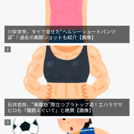
川栄李奈、タイで見せた“ヘルシーショートパンツ
姿”！過去の美脚ショットも紹介【画像】
石井杏奈、“美腹筋”際立つブラトップ姿！エハラマサ
ヒロも「腹筋えぐいて」と絶賛【画像】