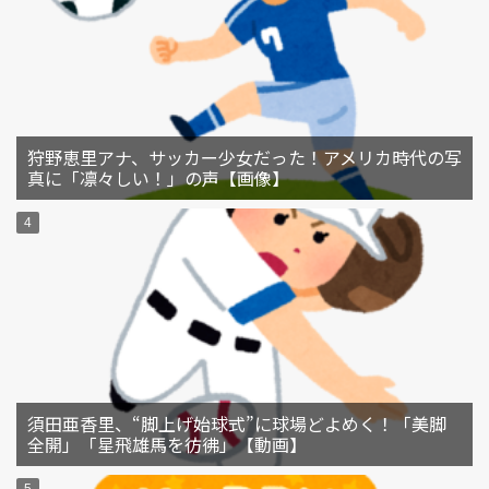
狩野恵里アナ、サッカー少女だった！アメリカ時代の写
真に「凛々しい！」の声【画像】
須田亜香里、“脚上げ始球式”に球場どよめく！「美脚
全開」「星飛雄馬を彷彿」【動画】