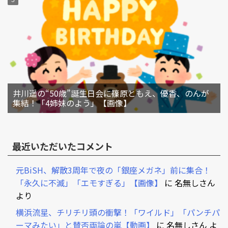
井川遥の“50歳”誕生日会に篠原ともえ、優香、のんが
集結！「4姉妹のよう」【画像】
最近いただいたコメント
元BiSH、解散3周年で夜の「銀座メガネ」前に集合！
「永久に不滅」「エモすぎる」【画像】
に
名無しさん
より
横浜流星、チリチリ頭の衝撃！「ワイルド」「パンチパ
ーマみたい」と賛否両論の嵐【動画】
に
名無しさん
よ