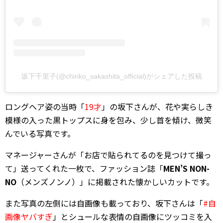
坂下千里子(@chiriko_sakashita_official)がシェアした投稿
ロングヘア姿の当時「
19才
」の坂下さんが、花や実らしき
模様の入った黒トップスに身を包み、少し首を傾け、微笑
んでいる写真です。
マネージャーさんが「お店で貼られてるのを見つけて撮っ
て」送ってくれた一枚で、ファッション誌「
MEN’S NON-
NO
（メンズノンノ）」に掲載された懐かしいカットです。
また写真の左側には自画像も載っており、坂下さんは「
#自
画像ヤバすぎ
」とシュールな表情の自画像にツッコミを入