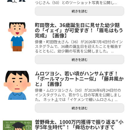
つじさん（50）とのツーショット写真を公開し...
続きを読む
町田啓太、36歳誕生日に見せた幼少期
の「イェイ」が可愛すぎ！「眉毛はもう
完成」【画像】
俳優・町田啓太さん（36）が2026年7月4日付のイン
スタグラムで、36歳の誕生日を迎えたことを報告す
るとともに、幼少期の写真を公開しました。 ...
続きを読む
ムロツヨシ、若い頃がハンサムすぎ！
「ポールマッカートニー似」「藤井風か
と」【画像】
俳優・ムロツヨシさん（50）が2026年6月24日付の
インスタグラムで、若かりし日の写真を公開しまし
た。 ネット上では「イケメンで細いムロさん」...
続きを読む
曽野舜太、1000万円獲得で振り返る“小
学5年生時代”！「舜坊かわいすぎて