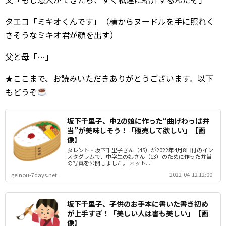
タエコ「ミキオくんです」（横からヌードルを手に照れく
さそうなミキオ君が顔を出す）
父と母「…」
★ここまで、お読みいただきありがとうございます。以下
もどうぞ
坂下千里子、中2の娘に作った“曲げわっぱ弁
当”が美味しそう！「販売して欲しい」【画
像】
タレント・坂下千里子さん（45）が2022年4月8日付のイン
スタグラムで、中学生の娘さん（13）のために作った弁当
の写真を公開しました。 ネット...
2022-04-12 12:00
geinou-7days.net
坂下千里子、子供のお手本に書いた書き初め
が上手すぎ！「美しい人は書も美しい」【画
像】