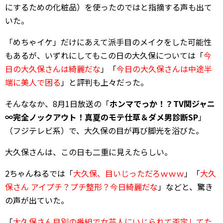
にするための化粧品）を使ったのではと指摘する声も出て
いた。
「めちゃイケ」だけにあえて派手目のメイクをした可能性
もあるが、いずれにしてもこの日の大久保については「
今
日の大久保さんは綺麗だな
」「
今日の大久保さんは中途半
端に美人で困る
」と評判も上々だった。
そんななか、8月1日放送の「
ホンマでっか！？TV関ジャニ
∞完全ノックアウト！真夏のモテ仕草＆ダメ男診断SP
」
（フジテレビ系）で、大久保の目が再び脚光を浴びた。
大久保さんは、この日も二重に見えたらしい。
2ちゃんねるでは「
大久保、目いじっただろｗｗｗ
」「
大久
保さん アイプチ？プチ整形？今日綺麗だな
」などと、驚き
の声が出ていた。
「
大久保さん目別の番組で女芸人にいじられて否定してた