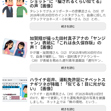
ショット”に「騙されるくらい似てる」
の声【画像】
タレントでグルメリポーターの彦摩呂さん（59）が
2026年3月20日付のインスタグラムで、自身に扮した
ブラックマヨネーズ・小杉竜一さん（52）との...
続きを読む
加賀翔が撮った田村真子アナの「ヤンジ
ャン」表紙に「これは永久保存版」の
声！【画像】
かが屋・加賀翔さん（32）が2025年9月30日付のX
で、自身が撮影し、TBS・田村真子アナウンサー
（29）が表紙を務めた週刊青年漫画誌「週刊ヤン...
続きを読む
ハライチ岩井、運転免許証にチベットス
ナギツネが降臨！「似てる！目に光がな
い」【画像】
ハライチ・岩井勇気さん（39）が2025年8月10日付
のXで、朝一で更新してきた運転免許証の写真を披露
しました。 ネット上では「無の境地、という...
続きを読む