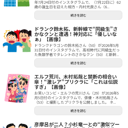
年7月24日付のインスタグラムで、（7月22日に）62
歳の誕生日を迎えた相方・内村光良さん（6...
続きを読む
ドランク鈴木拓、新幹線で“同級生”さ
かなクンと遭遇！神対応に「優しいな
ぁ」【画像】
ドランクドラゴンの鈴木拓さん（50）が2026年5月
31日付のインスタグラムで、高校時代に同級生だっ
た魚類学者でタレントのさかなクン（50）と新幹...
続きを読む
エルフ荒川、木村拓哉と禁断の相合い
傘！“激レア”プリクラに「これは伝説
すぎ」【画像】
お笑いコンビ・エルフの荒川さん（29）が2026年5
月5日付のインスタグラムで、俳優・木村拓哉さん
（53）と撮影したプリクラを公開しました。 ネ...
続きを読む
彦摩呂が二人？小杉竜一との“激似ツー