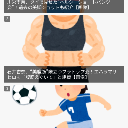
川栄李奈、タイで見せた“ヘルシーショートパンツ
姿”！過去の美脚ショットも紹介【画像】
石井杏奈、“美腹筋”際立つブラトップ姿！エハラマサ
ヒロも「腹筋えぐいて」と絶賛【画像】