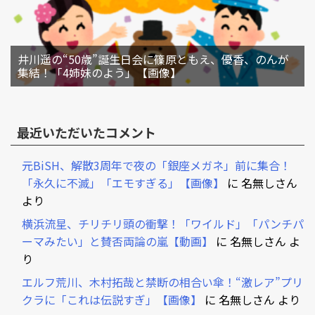
井川遥の“50歳”誕生日会に篠原ともえ、優香、のんが
集結！「4姉妹のよう」【画像】
最近いただいたコメント
元BiSH、解散3周年で夜の「銀座メガネ」前に集合！
「永久に不滅」「エモすぎる」【画像】
に
名無しさん
より
横浜流星、チリチリ頭の衝撃！「ワイルド」「パンチパ
ーマみたい」と賛否両論の嵐【動画】
に
名無しさん
よ
り
エルフ荒川、木村拓哉と禁断の相合い傘！“激レア”プリ
クラに「これは伝説すぎ」【画像】
に
名無しさん
より