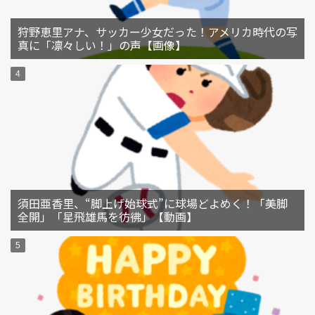
狩野恵里アナ、サッカー少女だった！アメリカ時代の写
真に「凛々しい！」の声【画像】
須田亜香里、“脚上げ始球式”に球場どよめく！「美脚
全開」「星飛雄馬を彷彿」【動画】